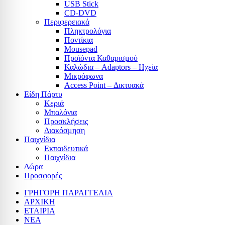
USB Stick
CD-DVD
Περιφερειακά
Πληκτρολόγια
Ποντίκια
Mousepad
Προϊόντα Καθαρισμού
Καλώδια – Adaptors – Ηχεία
Μικρόφωνα
Access Point – Δικτυακά
Είδη Πάρτυ
Κεριά
Μπαλόνια
Προσκλήσεις
Διακόσμηση
Παιχνίδια
Εκπαιδευτικά
Παιχνίδια
Δώρα
Προσφορές
ΓΡΗΓΟΡΗ ΠΑΡΑΓΓΕΛΙΑ
ΑΡΧΙΚΗ
ΕΤΑΙΡΙΑ
ΝΕΑ