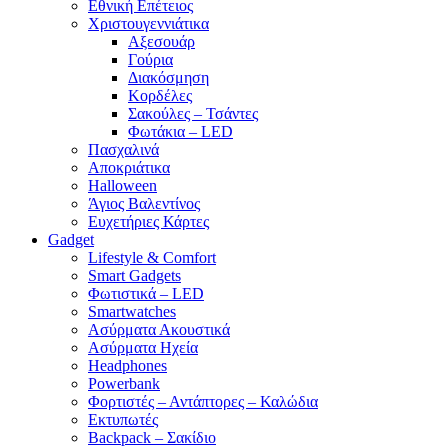
Εθνική Επέτειος
Χριστουγεννιάτικα
Αξεσουάρ
Γούρια
Διακόσμηση
Κορδέλες
Σακούλες – Τσάντες
Φωτάκια – LED
Πασχαλινά
Αποκριάτικα
Halloween
Άγιος Βαλεντίνος
Ευχετήριες Κάρτες
Gadget
Lifestyle & Comfort
Smart Gadgets
Φωτιστικά – LED
Smartwatches
Ασύρματα Ακουστικά
Ασύρματα Ηχεία
Headphones
Powerbank
Φορτιστές – Αντάπτορες – Καλώδια
Εκτυπωτές
Backpack – Σακίδιο