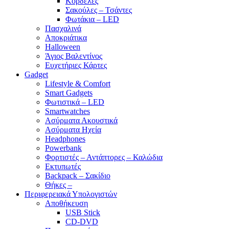
Κορδέλες
Σακούλες – Τσάντες
Φωτάκια – LED
Πασχαλινά
Αποκριάτικα
Halloween
Άγιος Βαλεντίνος
Ευχετήριες Κάρτες
Gadget
Lifestyle & Comfort
Smart Gadgets
Φωτιστικά – LED
Smartwatches
Ασύρματα Ακουστικά
Ασύρματα Ηχεία
Headphones
Powerbank
Φορτιστές – Αντάπτορες – Καλώδια
Εκτυπωτές
Backpack – Σακίδιο
Θήκες –
Περιφερειακά Υπολογιστών
Αποθήκευση
USB Stick
CD-DVD