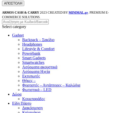
ARMOS CASH & CARRY
2023 CREATED BY
MINIMAL.gr
. PREMIUM E-
COMMERCE SOLUTIONS.
Select category
Gadget
Backpack – Σακίδιο
Headphones
Lifestyle & Comfort
Powerbank
Smart Gadgets
Smartwatches
Ασύρματα ακουστικά
Ασύρματα Ηχεία
Εκτυπωτές
Θήκες –
Φορτιστές – Αντάπτορες – Καλώδια
Φωτιστικά – LED
Δώρα
Κουμπαράδες
Είδη Πάρτυ
Διακόσμηση
Καλαμάκια