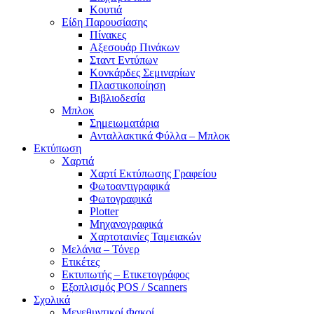
Κουτιά
Είδη Παρουσίασης
Πίνακες
Αξεσουάρ Πινάκων
Σταντ Εντύπων
Κονκάρδες Σεμιναρίων
Πλαστικοποίηση
Βιβλιοδεσία
Μπλοκ
Σημειωματάρια
Ανταλλακτικά Φύλλα – Μπλοκ
Εκτύπωση
Χαρτιά
Χαρτί Εκτύπωσης Γραφείου
Φωτοαντιγραφικά
Φωτογραφικά
Plotter
Μηχανογραφικά
Χαρτοταινίες Ταμειακών
Μελάνια – Τόνερ
Ετικέτες
Εκτυπωτής – Ετικετογράφος
Εξοπλισμός POS / Scanners
Σχολικά
Μεγεθυντικοί Φακοί