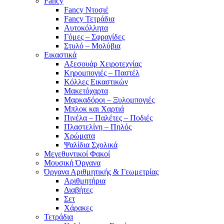
Fancy
Fancy Ντοσιέ
Fancy Τετράδια
Αυτοκόλλητα
Γόμες – Σφραγίδες
Στυλό – Μολύβια
Εικαστικά
Αξεσουάρ Χειροτεχνίας
Κηρομπογιές – Παστέλ
Κόλλες Εικαστικών
Μακετόχαρτα
Μαρκαδόροι – Ξυλομπογιές
Μπλοκ και Χαρτιά
Πινέλα – Παλέτες – Ποδιές
Πλαστελίνη – Πηλός
Χρώματα
Ψαλίδια Σχολικά
Μεγεθυντικοί Φακοί
Μουσική Όργανα
Όργανα Αριθμητικής & Γεωμετρίας
Αριθμητήρια
Διαβήτες
Σετ
Χάρακες
Τετράδια