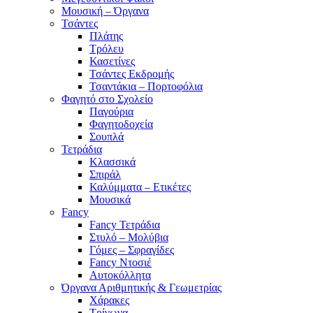
Μουσική – Όργανα
Τσάντες
Πλάτης
Τρόλευ
Κασετίνες
Τσάντες Εκδρομής
Τσαντάκια – Πορτοφόλια
Φαγητό στο Σχολείο
Παγούρια
Φαγητοδοχεία
Σουπλά
Τετράδια
Κλασσικά
Σπιράλ
Καλύμματα – Ετικέτες
Μουσικά
Fancy
Fancy Τετράδια
Στυλό – Μολύβια
Γόμες – Σφραγίδες
Fancy Ντοσιέ
Αυτοκόλλητα
Όργανα Αριθμητικής & Γεωμετρίας
Χάρακες
Τρίγωνα