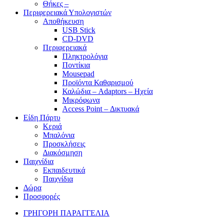
Θήκες –
Περιφερειακά Υπολογιστών
Αποθήκευση
USB Stick
CD-DVD
Περιφερειακά
Πληκτρολόγια
Ποντίκια
Mousepad
Προϊόντα Καθαρισμού
Καλώδια – Adaptors – Ηχεία
Μικρόφωνα
Access Point – Δικτυακά
Είδη Πάρτυ
Κεριά
Μπαλόνια
Προσκλήσεις
Διακόσμηση
Παιχνίδια
Εκπαιδευτικά
Παιχνίδια
Δώρα
Προσφορές
ΓΡΗΓΟΡΗ ΠΑΡΑΓΓΕΛΙΑ