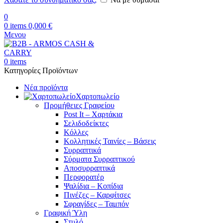
0
0
items
0,000
€
Μενου
0
items
Κατηγορίες Προϊόντων
Νέα προϊόντα
Χαρτοπωλείο
Προμήθειες Γραφείου
Post It – Χαρτάκια
Σελιδοδείκτες
Κόλλες
Κολλητικές Ταινίες – Βάσεις
Συρραπτικά
Σύρματα Συρραπτικού
Αποσυρραπτικά
Περφορατέρ
Ψαλίδια – Κοπίδια
Πινέζες – Καρφίτσες
Σφραγίδες – Ταμπόν
Γραφική Ύλη
Στυλό