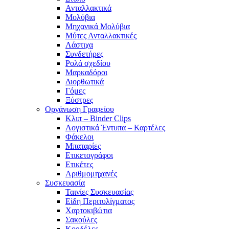
Ανταλλακτικά
Μολύβια
Μηχανικά Μολύβια
Μύτες Ανταλλακτικές
Λάστιχα
Συνδετήρες
Ρολά σχεδίου
Μαρκαδόροι
Διορθωτικά
Γόμες
Ξύστρες
Οργάνωση Γραφείου
Κλιπ – Binder Clips
Λογιστικά Έντυπα – Καρτέλες
Φάκελοι
Μπαταρίες
Ετικετογράφοι
Ετικέτες
Αριθμομηχανές
Συσκευασία
Ταινίες Συσκευασίας
Είδη Περιτυλίγματος
Χαρτοκιβώτια
Σακούλες
Κορδέλες