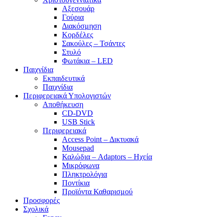
Αξεσουάρ
Γούρια
Διακόσμηση
Κορδέλες
Σακούλες – Τσάντες
Στυλό
Φωτάκια – LED
Παιχνίδια
Εκπαιδευτικά
Παιχνίδια
Περιφερειακά Υπολογιστών
Αποθήκευση
CD-DVD
USB Stick
Περιφερειακά
Access Point – Δικτυακά
Mousepad
Καλώδια – Adaptors – Ηχεία
Μικρόφωνα
Πληκτρολόγια
Ποντίκια
Προϊόντα Καθαρισμού
Προσφορές
Σχολικά