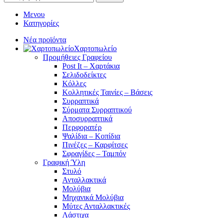
Μενου
Κατηγορίες
Νέα προϊόντα
Χαρτοπωλείο
Προμήθειες Γραφείου
Post It – Χαρτάκια
Σελιδοδείκτες
Κόλλες
Κολλητικές Ταινίες – Βάσεις
Συρραπτικά
Σύρματα Συρραπτικού
Αποσυρραπτικά
Περφορατέρ
Ψαλίδια – Κοπίδια
Πινέζες – Καρφίτσες
Σφραγίδες – Ταμπόν
Γραφική Ύλη
Στυλό
Ανταλλακτικά
Μολύβια
Μηχανικά Μολύβια
Μύτες Ανταλλακτικές
Λάστιχα