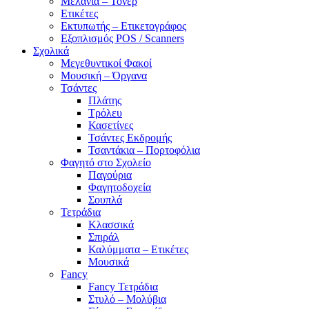
Μελάνια – Τόνερ
Ετικέτες
Εκτυπωτής – Ετικετογράφος
Εξοπλισμός POS / Scanners
Σχολικά
Μεγεθυντικοί Φακοί
Μουσική – Όργανα
Τσάντες
Πλάτης
Τρόλευ
Κασετίνες
Τσάντες Εκδρομής
Τσαντάκια – Πορτοφόλια
Φαγητό στο Σχολείο
Παγούρια
Φαγητοδοχεία
Σουπλά
Τετράδια
Κλασσικά
Σπιράλ
Καλύμματα – Ετικέτες
Μουσικά
Fancy
Fancy Τετράδια
Στυλό – Μολύβια