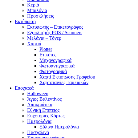
Κεριά
Μπαλόνια
Προσκλήσεις
Εκτύπωση
Εκτυπωτής – Ετικετογράφος
Εξοπλισμός POS / Scanners
Μελάνια – Τόνερ
Χαρτιά
Plotter
Ετικέτες
Μηχανογραφικά
Φωτοαντιγραφικά
Φωτογραφικά
Χαρτί Εκτύπωσης Γραφείου
Χαρτοταινίες Ταμειακών
Εποχιακά
Halloween
Άγιος Βαλεντίνος
Αποκριάτικα
Εθνική Επέτειος
Ευχετήριες Κάρτες
Ημερολόγια
Ξύλινα Ημερολόγια
Πασχαλινά
Χριστουγεννιάτικα