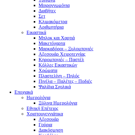
Mοιρογνωμόνια
Διαβήτες
Σετ
Κλιμακόμετρα
Αριθμητήρια
Εικαστικά
Μπλοκ και Χαρτιά
Μακετόχαρτα
Μαρκαδόροι – Ξυλομπογιές
Αξεσουάρ Χειροτεχνίας
Κηρομπογιές – Παστέλ
Κόλλες Εικαστικών
Χρώματα
Πλαστελίνη – Πηλός
Πινέλα – Παλέτες – Ποδιές
Ψαλίδια Σχολικά
Εποχιακά
Ημερολόγια
Ξύλινα Ημερολόγια
Εθνική Επέτειος
Χριστουγεννιάτικα
Αξεσουάρ
Γούρια
Διακόσμηση