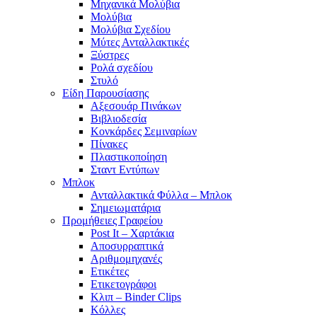
Μηχανικά Μολύβια
Μολύβια
Μολύβια Σχεδίου
Μύτες Ανταλλακτικές
Ξύστρες
Ρολά σχεδίου
Στυλό
Είδη Παρουσίασης
Αξεσουάρ Πινάκων
Βιβλιοδεσία
Κονκάρδες Σεμιναρίων
Πίνακες
Πλαστικοποίηση
Σταντ Εντύπων
Μπλοκ
Ανταλλακτικά Φύλλα – Μπλοκ
Σημειωματάρια
Προμήθειες Γραφείου
Post It – Χαρτάκια
Αποσυρραπτικά
Αριθμομηχανές
Ετικέτες
Ετικετογράφοι
Κλιπ – Binder Clips
Κόλλες