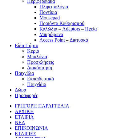
Περιφερειακά
Πληκτρολόγια
Ποντίκια
Mousepad
Προϊόντα Καθαρισμού
Καλώδια – Adaptors – Ηχεία
Μικρόφωνα
Access Point – Δικτυακά
Είδη Πάρτυ
Κεριά
Μπαλόνια
Προσκλήσεις
Διακόσμηση
Παιχνίδια
Εκπαιδευτικά
Παιχνίδια
Δώρα
Προσφορές
ΓΡΗΓΟΡΗ ΠΑΡΑΓΓΕΛΙΑ
ΑΡΧΙΚΗ
ΕΤΑΙΡΙΑ
ΝΕΑ
ΕΠΙΚΟΙΝΩΝΙΑ
ΕΤΑΙΡΙΕΣ