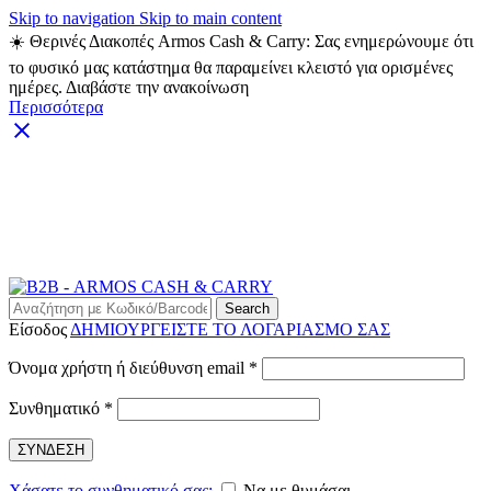
Skip to navigation
Skip to main content
☀️ Θερινές Διακοπές Armos Cash & Carry: Σας ενημερώνουμε ότι
το φυσικό μας κατάστημα θα παραμείνει κλειστό για ορισμένες
ημέρες. Διαβάστε την ανακοίνωση
Περισσότερα
ARMOS CASH & CARRY B2B - ΜΟΝΟ ΓΙΑ
ΜΕΤΑΠΩΛΗΤΕΣ
ARMOS CASH & CARRY B2B
Search
Είσοδος
ΔΗΜΙΟΥΡΓΕΙΣΤΕ ΤΟ ΛΟΓΑΡΙΑΣΜΟ ΣΑΣ
Απαιτείται
Όνομα χρήστη ή διεύθυνση email
*
Απαιτείται
Συνθηματικό
*
ΣΥΝΔΕΣΗ
Χάσατε το συνθηματικό σας;
Να με θυμάσαι