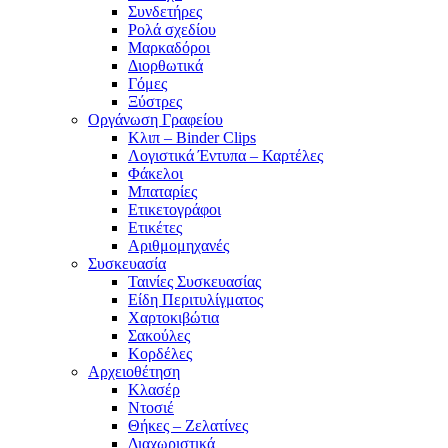
Συνδετήρες
Ρολά σχεδίου
Μαρκαδόροι
Διορθωτικά
Γόμες
Ξύστρες
Οργάνωση Γραφείου
Κλιπ – Binder Clips
Λογιστικά Έντυπα – Καρτέλες
Φάκελοι
Μπαταρίες
Ετικετογράφοι
Ετικέτες
Αριθμομηχανές
Συσκευασία
Ταινίες Συσκευασίας
Είδη Περιτυλίγματος
Χαρτοκιβώτια
Σακούλες
Κορδέλες
Αρχειοθέτηση
Κλασέρ
Ντοσιέ
Θήκες – Ζελατίνες
Διαχωριστικά