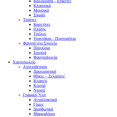
Καλύμματα – Ετικέτες
Κλασσικά
Μουσικά
Σπιράλ
Τσάντες
Κασετίνες
Πλάτης
Τρόλευ
Τσαντάκια – Πορτοφόλια
Φαγητό στο Σχολείο
Παγούρια
Σουπλά
Φαγητοδοχεία
Χαρτοπωλείο
Αρχειοθέτηση
Διαχωριστικά
Θήκες – Ζελατίνες
Κλασέρ
Κουτιά
Ντοσιέ
Γραφική Ύλη
Ανταλλακτικά
Γόμες
Διορθωτικά
Μαρκαδόροι