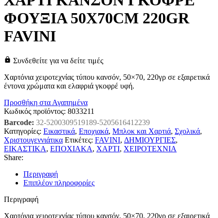
ΧΑΡΤΙ ΚΑΝΣΟΝ ΓΚΟΦΡΕ
ΦΟΥΞΙΑ 50X70CM 220GR
FAVINI
Συνδεθείτε για να δείτε τιμές
Χαρτόνια χειροτεχνίας τύπου κανσόν, 50×70, 220γρ σε εξαιρετικά
έντονα χρώματα και ελαφριά γκοφρέ υφή.
Προσθήκη στα Αγαπημένα
Κωδικός προϊόντος:
8033211
Barcode:
32-5200309519189-5205616412239
Κατηγορίες:
Εικαστικά
,
Εποχιακά
,
Μπλοκ και Χαρτιά
,
Σχολικά
,
Χριστουγεννιάτικα
Ετικέτες:
FAVINI
,
ΔΗΜΙΟΥΡΓΙΕΣ
,
ΕΙΚΑΣΤΙΚΑ
,
ΕΠΟΧΙΑΚΑ
,
ΧΑΡΤΙ
,
ΧΕΙΡΟΤΕΧΝΙΑ
Share:
Περιγραφή
Επιπλέον πληροφορίες
Περιγραφή
Χαρτόνια χειροτεχνίας τύπου κανσόν, 50×70, 220γρ σε εξαιρετικά