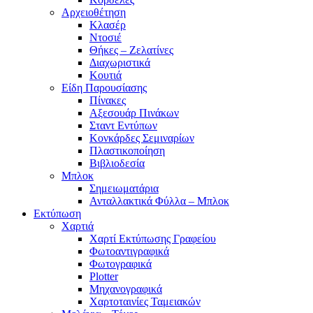
Αρχειοθέτηση
Κλασέρ
Ντοσιέ
Θήκες – Ζελατίνες
Διαχωριστικά
Κουτιά
Είδη Παρουσίασης
Πίνακες
Αξεσουάρ Πινάκων
Σταντ Εντύπων
Κονκάρδες Σεμιναρίων
Πλαστικοποίηση
Βιβλιοδεσία
Μπλοκ
Σημειωματάρια
Ανταλλακτικά Φύλλα – Μπλοκ
Εκτύπωση
Χαρτιά
Χαρτί Εκτύπωσης Γραφείου
Φωτοαντιγραφικά
Φωτογραφικά
Plotter
Μηχανογραφικά
Χαρτοταινίες Ταμειακών