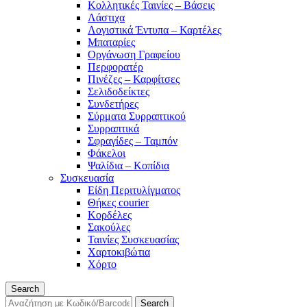
Κολλητικές Ταινίες – Βάσεις
Λάστιχα
Λογιστικά Έντυπα – Καρτέλες
Μπαταρίες
Οργάνωση Γραφείου
Περφορατέρ
Πινέζες – Καρφίτσες
Σελιδοδείκτες
Συνδετήρες
Σύρματα Συρραπτικού
Συρραπτικά
Σφραγίδες – Ταμπόν
Φάκελοι
Ψαλίδια – Κοπίδια
Συσκευασία
Είδη Περιτυλίγματος
Θήκες courier
Κορδέλες
Σακούλες
Ταινίες Συσκευασίας
Χαρτοκιβώτια
Χόρτο
Search
Search