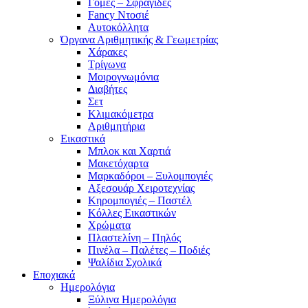
Γόμες – Σφραγίδες
Fancy Ντοσιέ
Αυτοκόλλητα
Όργανα Αριθμητικής & Γεωμετρίας
Χάρακες
Τρίγωνα
Mοιρογνωμόνια
Διαβήτες
Σετ
Κλιμακόμετρα
Αριθμητήρια
Εικαστικά
Μπλοκ και Χαρτιά
Μακετόχαρτα
Μαρκαδόροι – Ξυλομπογιές
Αξεσουάρ Χειροτεχνίας
Κηρομπογιές – Παστέλ
Κόλλες Εικαστικών
Χρώματα
Πλαστελίνη – Πηλός
Πινέλα – Παλέτες – Ποδιές
Ψαλίδια Σχολικά
Εποχιακά
Ημερολόγια
Ξύλινα Ημερολόγια