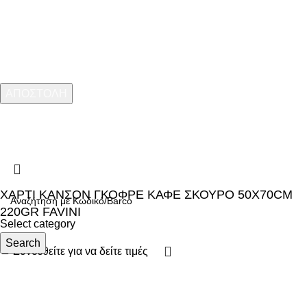
ARMOS CASH & CARRY
2023 CREATED BY
MINIMAL.gr
. PREMIUM E-
COMMERCE SOLUTIONS.
ΧΑΡΤΙ ΚΑΝΣΟΝ ΓΚΟΦΡΕ ΚΑΦΕ ΣΚΟΥΡΟ 50X70CM
220GR FAVINI
Select category
Search
Συνδεθείτε για να δείτε τιμές