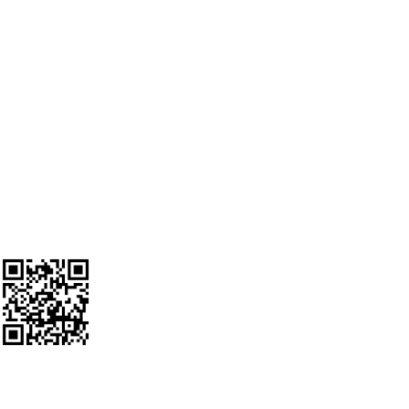
Αλλαγές & Επιστροφές
Προσωπικά δεδομένα
Ο λογαριασμός μου
SOCIAL MEDIA
Ακολουθείστε μας
Google Review Us
Εγγραφείτε στο Newsletter