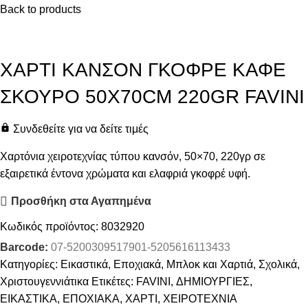
Back to products
ΧΑΡΤΙ ΚΑΝΣΟΝ ΓΚΟΦΡΕ ΚΑΦΕ
ΣΚΟΥΡΟ 50X70CM 220GR FAVINI
Συνδεθείτε για να δείτε τιμές
Χαρτόνια χειροτεχνίας τύπου κανσόν, 50×70, 220γρ σε
εξαιρετικά έντονα χρώματα και ελαφριά γκοφρέ υφή.
Προσθήκη στα Αγαπημένα
Κωδικός προϊόντος:
8032920
Barcode:
07-5200309517901-5205616113433
Κατηγορίες:
Εικαστικά
,
Εποχιακά
,
Μπλοκ και Χαρτιά
,
Σχολικά
,
Χριστουγεννιάτικα
Ετικέτες:
FAVINI
,
ΔΗΜΙΟΥΡΓΙΕΣ
,
ΕΙΚΑΣΤΙΚΑ
,
ΕΠΟΧΙΑΚΑ
,
ΧΑΡΤΙ
,
ΧΕΙΡΟΤΕΧΝΙΑ