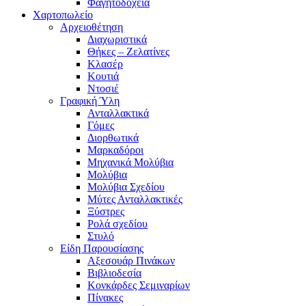
Φαγητοδοχεία
Χαρτοπωλείο
Αρχειοθέτηση
Διαχωριστικά
Θήκες – Ζελατίνες
Κλασέρ
Κουτιά
Ντοσιέ
Γραφική Ύλη
Ανταλλακτικά
Γόμες
Διορθωτικά
Μαρκαδόροι
Μηχανικά Μολύβια
Μολύβια
Μολύβια Σχεδίου
Μύτες Ανταλλακτικές
Ξύστρες
Ρολά σχεδίου
Στυλό
Είδη Παρουσίασης
Αξεσουάρ Πινάκων
Βιβλιοδεσία
Κονκάρδες Σεμιναρίων
Πίνακες