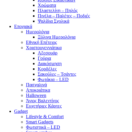
Χρώματα
Πλαστελίνη – Πηλός
Πινέλα – Παλέτες – Ποδιές
Ψαλίδια Σχολικά
Εποχιακά
Ημερολόγια
Ξύλινα Ημερολόγια
Εθνική Επέτειος
Χριστουγεννιάτικα
Αξεσουάρ
Γούρια
Διακόσμηση
Κορδέλες
Σακούλες – Τσάντες
Φωτάκια – LED
Πασχαλινά
Αποκριάτικα
Halloween
Άγιος Βαλεντίνος
Ευχετήριες Κάρτες
Gadget
Lifestyle & Comfort
Smart Gadgets
Φωτιστικά – LED