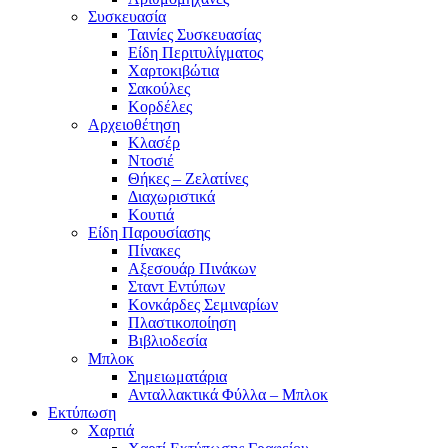
Συσκευασία
Ταινίες Συσκευασίας
Είδη Περιτυλίγματος
Χαρτοκιβώτια
Σακούλες
Κορδέλες
Αρχειοθέτηση
Κλασέρ
Ντοσιέ
Θήκες – Ζελατίνες
Διαχωριστικά
Κουτιά
Είδη Παρουσίασης
Πίνακες
Αξεσουάρ Πινάκων
Σταντ Εντύπων
Κονκάρδες Σεμιναρίων
Πλαστικοποίηση
Βιβλιοδεσία
Μπλοκ
Σημειωματάρια
Ανταλλακτικά Φύλλα – Μπλοκ
Εκτύπωση
Χαρτιά