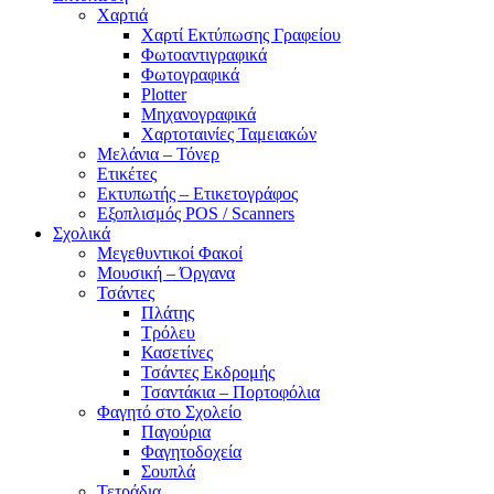
Χαρτιά
Χαρτί Εκτύπωσης Γραφείου
Φωτοαντιγραφικά
Φωτογραφικά
Plotter
Μηχανογραφικά
Χαρτοταινίες Ταμειακών
Μελάνια – Τόνερ
Ετικέτες
Εκτυπωτής – Ετικετογράφος
Εξοπλισμός POS / Scanners
Σχολικά
Μεγεθυντικοί Φακοί
Μουσική – Όργανα
Τσάντες
Πλάτης
Τρόλευ
Κασετίνες
Τσάντες Εκδρομής
Τσαντάκια – Πορτοφόλια
Φαγητό στο Σχολείο
Παγούρια
Φαγητοδοχεία
Σουπλά
Τετράδια