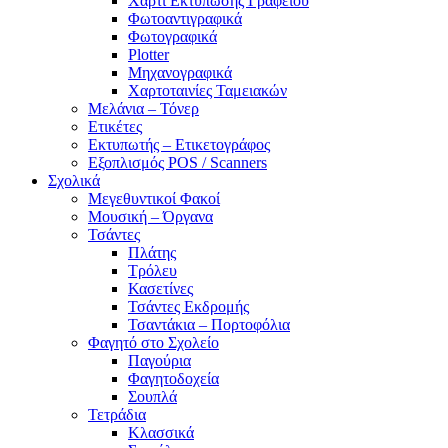
Χαρτί Εκτύπωσης Γραφείου
Φωτοαντιγραφικά
Φωτογραφικά
Plotter
Μηχανογραφικά
Χαρτοταινίες Ταμειακών
Μελάνια – Τόνερ
Ετικέτες
Εκτυπωτής – Ετικετογράφος
Εξοπλισμός POS / Scanners
Σχολικά
Μεγεθυντικοί Φακοί
Μουσική – Όργανα
Τσάντες
Πλάτης
Τρόλευ
Κασετίνες
Τσάντες Εκδρομής
Τσαντάκια – Πορτοφόλια
Φαγητό στο Σχολείο
Παγούρια
Φαγητοδοχεία
Σουπλά
Τετράδια
Κλασσικά