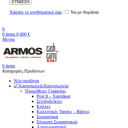
ΣΥΝΔΕΣΗ
Χάσατε το συνθηματικό σας;
Να με θυμάσαι
0
0
items
0,000
€
Μενου
0
items
Κατηγορίες Προϊόντων
Νέα προϊόντα
Χαρτοπωλείο
Προμήθειες Γραφείου
Post It – Χαρτάκια
Σελιδοδείκτες
Κόλλες
Κολλητικές Ταινίες – Βάσεις
Συρραπτικά
Σύρματα Συρραπτικού
Αποσυρραπτικά