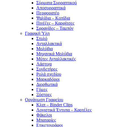
Σύρματα Συρραπτικού
Αποσυρραπτικά
Περφορατέρ
Ψαλίδια – Κοπίδια
Πινέζες – Καρφίτσες
Σφραγίδες – Ταμπόν
Γραφική Ύλη
Στυλό
Ανταλλακτικά
Μολύβια
Μηχανικά Μολύβια
Μύτες Ανταλλακτικές
Λάστιχα
Συνδετήρες
Ρολά σχεδίου
Μαρκαδόροι
Διορθωτικά
Γόμες
Ξύστρες
Οργάνωση Γραφείου
Κλιπ – Binder Clips
Λογιστικά Έντυπα – Καρτέλες
Φάκελοι
Μπαταρίες
Ετικετογράφοι