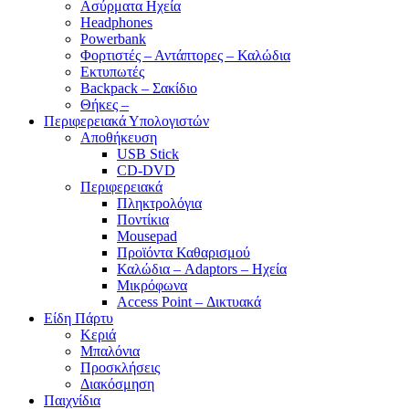
Ασύρματα Ηχεία
Headphones
Powerbank
Φορτιστές – Αντάπτορες – Καλώδια
Εκτυπωτές
Backpack – Σακίδιο
Θήκες –
Περιφερειακά Υπολογιστών
Αποθήκευση
USB Stick
CD-DVD
Περιφερειακά
Πληκτρολόγια
Ποντίκια
Mousepad
Προϊόντα Καθαρισμού
Καλώδια – Adaptors – Ηχεία
Μικρόφωνα
Access Point – Δικτυακά
Είδη Πάρτυ
Κεριά
Μπαλόνια
Προσκλήσεις
Διακόσμηση
Παιχνίδια