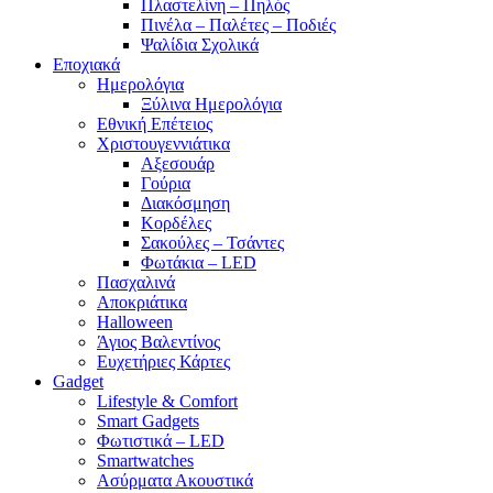
Πλαστελίνη – Πηλός
Πινέλα – Παλέτες – Ποδιές
Ψαλίδια Σχολικά
Εποχιακά
Ημερολόγια
Ξύλινα Ημερολόγια
Εθνική Επέτειος
Χριστουγεννιάτικα
Αξεσουάρ
Γούρια
Διακόσμηση
Κορδέλες
Σακούλες – Τσάντες
Φωτάκια – LED
Πασχαλινά
Αποκριάτικα
Halloween
Άγιος Βαλεντίνος
Ευχετήριες Κάρτες
Gadget
Lifestyle & Comfort
Smart Gadgets
Φωτιστικά – LED
Smartwatches
Ασύρματα Ακουστικά