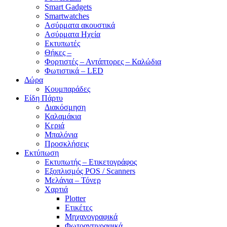
Smart Gadgets
Smartwatches
Ασύρματα ακουστικά
Ασύρματα Ηχεία
Εκτυπωτές
Θήκες –
Φορτιστές – Αντάπτορες – Καλώδια
Φωτιστικά – LED
Δώρα
Κουμπαράδες
Είδη Πάρτυ
Διακόσμηση
Καλαμάκια
Κεριά
Μπαλόνια
Προσκλήσεις
Εκτύπωση
Εκτυπωτής – Ετικετογράφος
Εξοπλισμός POS / Scanners
Μελάνια – Τόνερ
Χαρτιά
Plotter
Ετικέτες
Μηχανογραφικά
Φωτοαντιγραφικά