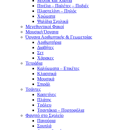
Μπλοκ και Χαρτιά
Πινέλα – Παλέτες – Ποδιές
Πλαστελίνη – Πηλός
Χρώματα
Ψαλίδια Σχολικά
Μεγεθυντικοί Φακοί
Μουσική Όργανα
Όργανα Αριθμητικής & Γεωμετρίας
Αριθμητήρια
Διαβήτες
Σετ
Χάρακες
Τετράδια
Καλύμματα – Ετικέτες
Κλασσικά
Μουσικά
Σπιράλ
Τσάντες
Κασετίνες
Πλάτης
Τρόλευ
Τσαντάκια – Πορτοφόλια
Φαγητό στο Σχολείο
Παγούρια
Σουπλά