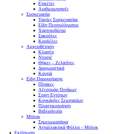
Ετικέτες
Αριθμομηχανές
Συσκευασία
Ταινίες Συσκευασίας
Είδη Περιτυλίγματος
Χαρτοκιβώτια
Σακούλες
Κορδέλες
Αρχειοθέτηση
Κλασέρ
Ντοσιέ
Θήκες – Ζελατίνες
Διαχωριστικά
Κουτιά
Είδη Παρουσίασης
Πίνακες
Αξεσουάρ Πινάκων
Σταντ Εντύπων
Κονκάρδες Σεμιναρίων
Πλαστικοποίηση
Βιβλιοδεσία
Μπλοκ
Σημειωματάρια
Ανταλλακτικά Φύλλα – Μπλοκ
Εκτύπωση