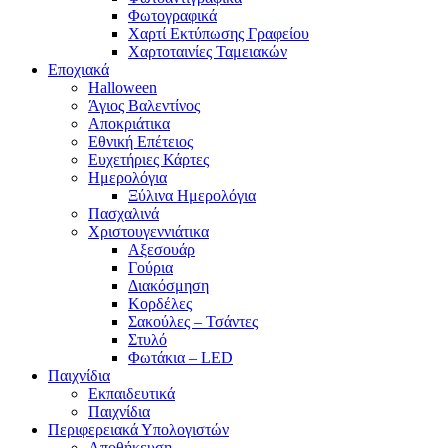
Φωτογραφικά
Χαρτί Εκτύπωσης Γραφείου
Χαρτοταινίες Ταμειακών
Εποχιακά
Halloween
Άγιος Βαλεντίνος
Αποκριάτικα
Εθνική Επέτειος
Ευχετήριες Κάρτες
Ημερολόγια
Ξύλινα Ημερολόγια
Πασχαλινά
Χριστουγεννιάτικα
Αξεσουάρ
Γούρια
Διακόσμηση
Κορδέλες
Σακούλες – Τσάντες
Στυλό
Φωτάκια – LED
Παιχνίδια
Εκπαιδευτικά
Παιχνίδια
Περιφερειακά Υπολογιστών
Αποθήκευση