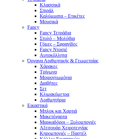
Κλασσικά
Σπιράλ
Καλύμματα – Ετικέτες
Μουσικά
Fancy
Fancy Τετράδια
Στυλό – Μολύβια
Γόμες – Σφραγίδες
Fancy Ντοσιέ
Αυτοκόλλητα
Όργανα Αριθμητικής & Γεωμετρίας
Χάρακες
Τρίγωνα
Mοιρογνωμόνια
Διαβήτες
Σετ
Κλιμακόμετρα
Αριθμητήρια
Εικαστικά
Μπλοκ και Χαρτιά
Μακετόχαρτα
Μαρκαδόροι – Ξυλομπογιές
Αξεσουάρ Χειροτεχνίας
Κηρομπογιές – Παστέλ
Κόλλες Εικαστικών