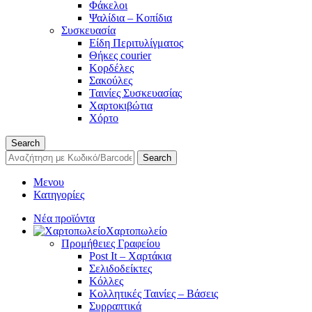
Φάκελοι
Ψαλίδια – Κοπίδια
Συσκευασία
Είδη Περιτυλίγματος
Θήκες courier
Κορδέλες
Σακούλες
Ταινίες Συσκευασίας
Χαρτοκιβώτια
Χόρτο
Search
Search
Μενου
Κατηγορίες
Νέα προϊόντα
Χαρτοπωλείο
Προμήθειες Γραφείου
Post It – Χαρτάκια
Σελιδοδείκτες
Κόλλες
Κολλητικές Ταινίες – Βάσεις
Συρραπτικά