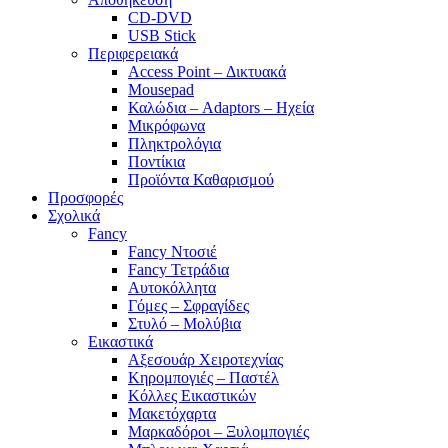
CD-DVD
USB Stick
Περιφερειακά
Access Point – Δικτυακά
Mousepad
Καλώδια – Adaptors – Ηχεία
Μικρόφωνα
Πληκτρολόγια
Ποντίκια
Προϊόντα Καθαρισμού
Προσφορές
Σχολικά
Fancy
Fancy Ντοσιέ
Fancy Τετράδια
Αυτοκόλλητα
Γόμες – Σφραγίδες
Στυλό – Μολύβια
Εικαστικά
Αξεσουάρ Χειροτεχνίας
Κηρομπογιές – Παστέλ
Κόλλες Εικαστικών
Μακετόχαρτα
Μαρκαδόροι – Ξυλομπογιές