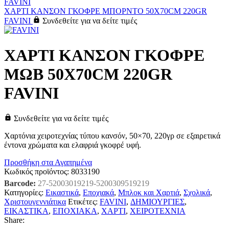
ΧΑΡΤΙ ΚΑΝΣΟΝ ΓΚΟΦΡΕ ΜΠΟΡΝΤΟ 50X70CM 220GR
FAVINI
Συνδεθείτε για να δείτε τιμές
ΧΑΡΤΙ ΚΑΝΣΟΝ ΓΚΟΦΡΕ
ΜΩΒ 50X70CM 220GR
FAVINI
Συνδεθείτε για να δείτε τιμές
Χαρτόνια χειροτεχνίας τύπου κανσόν, 50×70, 220γρ σε εξαιρετικά
έντονα χρώματα και ελαφριά γκοφρέ υφή.
Προσθήκη στα Αγαπημένα
Κωδικός προϊόντος:
8033190
Barcode:
27-52003019219-5200309519219
Κατηγορίες:
Εικαστικά
,
Εποχιακά
,
Μπλοκ και Χαρτιά
,
Σχολικά
,
Χριστουγεννιάτικα
Ετικέτες:
FAVINI
,
ΔΗΜΙΟΥΡΓΙΕΣ
,
ΕΙΚΑΣΤΙΚΑ
,
ΕΠΟΧΙΑΚΑ
,
ΧΑΡΤΙ
,
ΧΕΙΡΟΤΕΧΝΙΑ
Share: