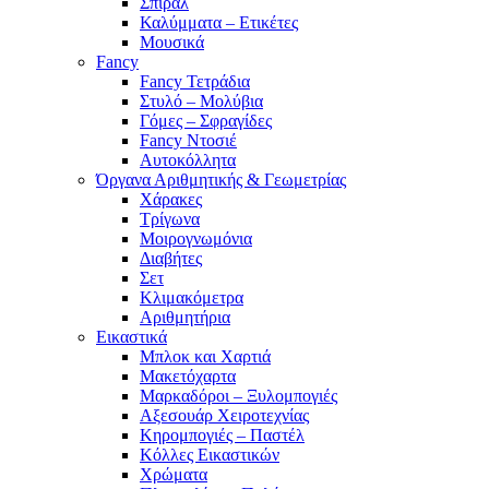
Σπιράλ
Καλύμματα – Ετικέτες
Μουσικά
Fancy
Fancy Τετράδια
Στυλό – Μολύβια
Γόμες – Σφραγίδες
Fancy Ντοσιέ
Αυτοκόλλητα
Όργανα Αριθμητικής & Γεωμετρίας
Χάρακες
Τρίγωνα
Mοιρογνωμόνια
Διαβήτες
Σετ
Κλιμακόμετρα
Αριθμητήρια
Εικαστικά
Μπλοκ και Χαρτιά
Μακετόχαρτα
Μαρκαδόροι – Ξυλομπογιές
Αξεσουάρ Χειροτεχνίας
Κηρομπογιές – Παστέλ
Κόλλες Εικαστικών
Χρώματα