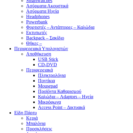
Smartwatches
Ασύρματα Ακουστικά
Ασύρματα Ηχεία
Headphones
Powerbank
Φορτιστές – Αντάπτορες – Καλώδια
Εκτυπωτές
Backpack – Σακίδιο
Θήκες –
Περιφερειακά Υπολογιστών
Αποθήκευση
USB Stick
CD-DVD
Περιφερειακά
Πληκτρολόγια
Ποντίκια
Mousepad
Προϊόντα Καθαρισμού
Καλώδια – Adaptors – Ηχεία
Μικρόφωνα
Access Point – Δικτυακά
Είδη Πάρτυ
Κεριά
Μπαλόνια
Προσκλήσεις