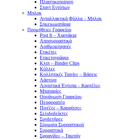
Πλαστικοποίηση
Σταντ Εντύπων
Μπλοκ
Ανταλλακτικά Φύλλα – Μπλοκ
Σημειωματάρια
Προμήθειες Γραφείου
Post It – Χαρτάκια
Αποσυρραπτικά
Αριθμομηχανές
Ετικέτες
Ετικετογράφοι
Κλιπ – Binder Clips
Κόλλες
Κολλητικές Ταινίες – Βάσεις
Λάστιχα
Λογιστικά Έντυπα – Καρτέλες
Μπαταρίες
Οργάνωση Γραφείου
Περφορατέρ
Πινέζες – Καρφίτσες
Σελιδοδείκτες
Συνδετήρες
Σύρματα Συρραπτικού
Συρραπτικά
Σφραγίδες – Ταμπόν