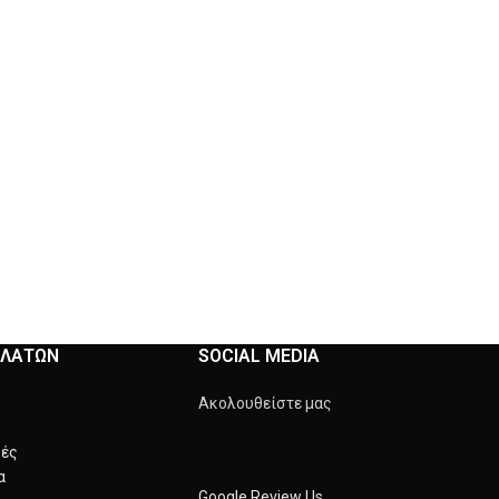
ΕΛΑΤΩΝ
SOCIAL MEDIA
Ακολουθείστε μας
φές
α
Google Review Us