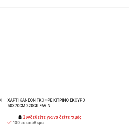
M
ΧΑΡΤΙ ΚΑΝΣΟΝ ΓΚΟΦΡΕ ΚΙΤΡΙΝΟ ΣΚΟΥΡΟ
ΧΑΡΤΙ ΚΑΝΣΟΝ Γ
50X70CM 220GR FAVINI
220GR FAVINI
Συνδεθείτε για να δείτε τιμές
Συνδεθείτ
130 σε απόθεμα
89 σε απόθεμ