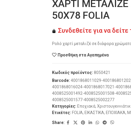
ΧΑΡΤΙ ΜΕΤΑΛΙΖΕ
50Χ78 FOLIA
Συνδεθείτε για να δείτε 
Ρολό χαρτί μεταλιζέ σε διάφορα χρώματα
Προσθήκη στα Αγαπημένα
Κωδικός προϊόντος:
8050421
Barcode:
4001868011029-400186801202
4001868016024-4001868017021-400186
4008525001492-4008525001508-400852
4008525001577-4008525002277
Κατηγορίες:
Εποχιακά
,
Χριστουγεννιάτικ
Ετικέτες:
FOLIA
,
ΕΙΚΑΣΤΙΚΑ
,
ΕΠΟΧΙΑΚΑ
,
Μ
Share: