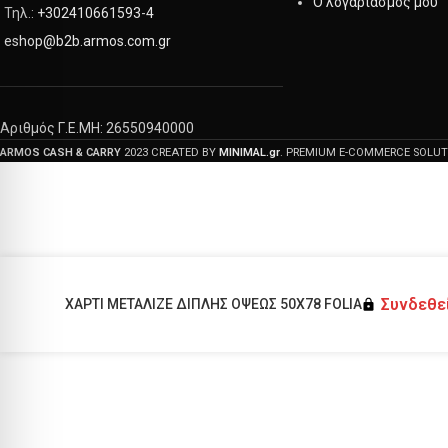
Ο λογαριασμός μου
Τηλ.:
+302410661593
-
4
eshop@b2b.armos.com.gr
Αριθμός Γ.Ε.ΜΗ: 26550940000
ARMOS CASH & CARRY
2023 CREATED BY
MINIMAL.gr
. PREMIUM E-COMMERCE SOLUT
Συνδεθεί
ΧΑΡΤΙ ΜΕΤΑΛΙΖΕ ΔΙΠΛΗΣ ΟΨΕΩΣ 50Χ78 FOLIA