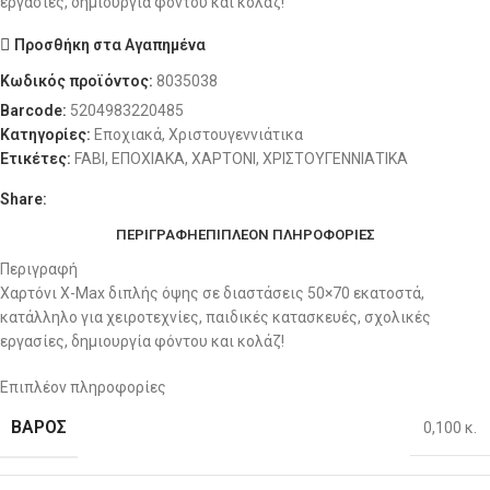
εργασίες, δημιουργία φόντου και κολάζ!
Προσθήκη στα Αγαπημένα
Κωδικός προϊόντος:
8035038
Barcode:
5204983220485
Κατηγορίες:
Εποχιακά
,
Χριστουγεννιάτικα
Ετικέτες:
FABI
,
ΕΠΟΧΙΑΚΑ
,
ΧΑΡΤΟΝΙ
,
ΧΡΙΣΤΟΥΓΕΝΝΙΑΤΙΚΑ
Share:
ΠΕΡΙΓΡΑΦΉ
ΕΠΙΠΛΈΟΝ ΠΛΗΡΟΦΟΡΊΕΣ
Περιγραφή
Χαρτόνι X-Max διπλής όψης σε διαστάσεις 50×70 εκατοστά,
κατάλληλο για χειροτεχνίες, παιδικές κατασκευές, σχολικές
εργασίες, δημιουργία φόντου και κολάζ!
Επιπλέον πληροφορίες
ΒΆΡΟΣ
0,100 κ.