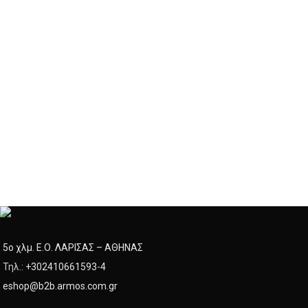
5ο χλμ. Ε.Ο. ΛΑΡΙΣΑΣ – ΑΘΗΝΑΣ
Τηλ.:
+302410661593
-
4
eshop@b2b.armos.com.gr