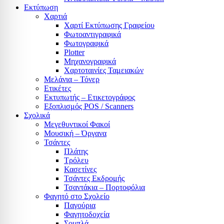
Εκτύπωση
Χαρτιά
Χαρτί Εκτύπωσης Γραφείου
Φωτοαντιγραφικά
Φωτογραφικά
Plotter
Μηχανογραφικά
Χαρτοταινίες Ταμειακών
Μελάνια – Τόνερ
Ετικέτες
Εκτυπωτής – Ετικετογράφος
Εξοπλισμός POS / Scanners
Σχολικά
Μεγεθυντικοί Φακοί
Μουσική – Όργανα
Τσάντες
Πλάτης
Τρόλευ
Κασετίνες
Τσάντες Εκδρομής
Τσαντάκια – Πορτοφόλια
Φαγητό στο Σχολείο
Παγούρια
Φαγητοδοχεία
Σουπλά