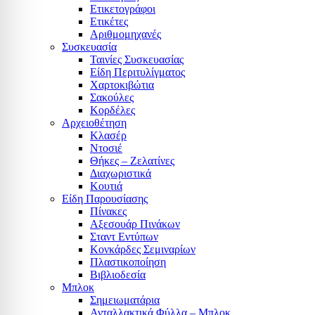
Ετικετογράφοι
Ετικέτες
Αριθμομηχανές
Συσκευασία
Ταινίες Συσκευασίας
Είδη Περιτυλίγματος
Χαρτοκιβώτια
Σακούλες
Κορδέλες
Αρχειοθέτηση
Κλασέρ
Ντοσιέ
Θήκες – Ζελατίνες
Διαχωριστικά
Κουτιά
Είδη Παρουσίασης
Πίνακες
Αξεσουάρ Πινάκων
Σταντ Εντύπων
Κονκάρδες Σεμιναρίων
Πλαστικοποίηση
Βιβλιοδεσία
Μπλοκ
Σημειωματάρια
Ανταλλακτικά Φύλλα – Μπλοκ