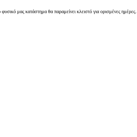
 φυσικό μας κατάστημα θα παραμείνει κλειστό για ορισμένες ημέρες
ARMOS CASH & CARRY B2B - ΜΟΝΟ ΓΙΑ ΜΕΤΑΠΩΛΗΤΕΣ
ARMOS CASH & CARRY B2B