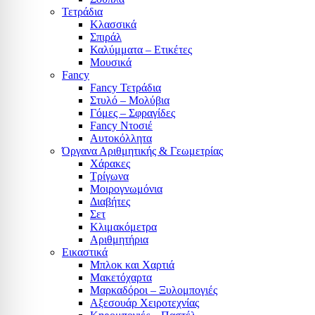
Τετράδια
Κλασσικά
Σπιράλ
Καλύμματα – Ετικέτες
Μουσικά
Fancy
Fancy Τετράδια
Στυλό – Μολύβια
Γόμες – Σφραγίδες
Fancy Ντοσιέ
Αυτοκόλλητα
Όργανα Αριθμητικής & Γεωμετρίας
Χάρακες
Τρίγωνα
Mοιρογνωμόνια
Διαβήτες
Σετ
Κλιμακόμετρα
Αριθμητήρια
Εικαστικά
Μπλοκ και Χαρτιά
Μακετόχαρτα
Μαρκαδόροι – Ξυλομπογιές
Αξεσουάρ Χειροτεχνίας