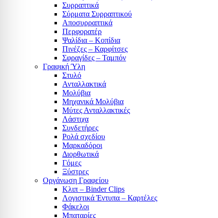
Συρραπτικά
Σύρματα Συρραπτικού
Αποσυρραπτικά
Περφορατέρ
Ψαλίδια – Κοπίδια
Πινέζες – Καρφίτσες
Σφραγίδες – Ταμπόν
Γραφική Ύλη
Στυλό
Ανταλλακτικά
Μολύβια
Μηχανικά Μολύβια
Μύτες Ανταλλακτικές
Λάστιχα
Συνδετήρες
Ρολά σχεδίου
Μαρκαδόροι
Διορθωτικά
Γόμες
Ξύστρες
Οργάνωση Γραφείου
Κλιπ – Binder Clips
Λογιστικά Έντυπα – Καρτέλες
Φάκελοι
Μπαταρίες