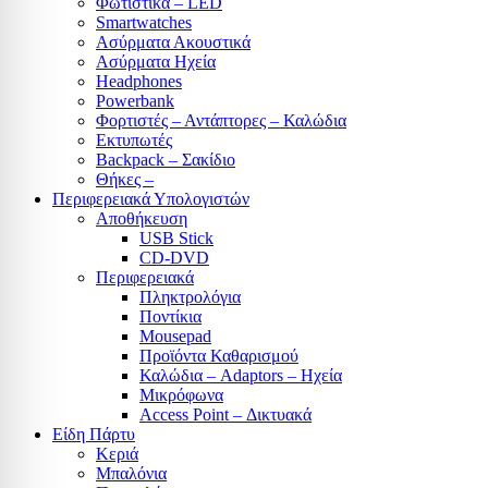
Φωτιστικά – LED
Smartwatches
Ασύρματα Ακουστικά
Ασύρματα Ηχεία
Headphones
Powerbank
Φορτιστές – Αντάπτορες – Καλώδια
Εκτυπωτές
Backpack – Σακίδιο
Θήκες –
Περιφερειακά Υπολογιστών
Αποθήκευση
USB Stick
CD-DVD
Περιφερειακά
Πληκτρολόγια
Ποντίκια
Mousepad
Προϊόντα Καθαρισμού
Καλώδια – Adaptors – Ηχεία
Μικρόφωνα
Access Point – Δικτυακά
Είδη Πάρτυ
Κεριά
Μπαλόνια