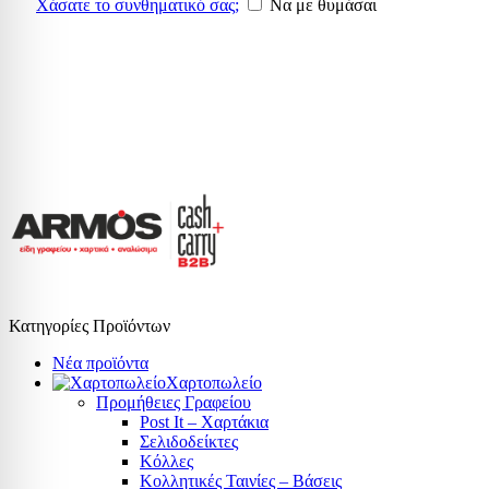
Χάσατε το συνθηματικό σας;
Να με θυμάσαι
Κατηγορίες Προϊόντων
Νέα προϊόντα
Χαρτοπωλείο
Προμήθειες Γραφείου
Post It – Χαρτάκια
Σελιδοδείκτες
Κόλλες
Κολλητικές Ταινίες – Βάσεις