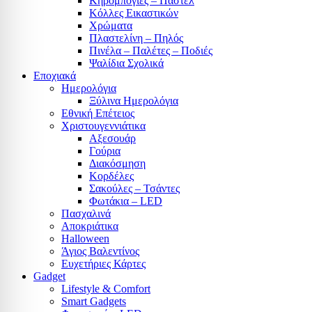
Κηρομπογιές – Παστέλ
Κόλλες Εικαστικών
Χρώματα
Πλαστελίνη – Πηλός
Πινέλα – Παλέτες – Ποδιές
Ψαλίδια Σχολικά
Εποχιακά
Ημερολόγια
Ξύλινα Ημερολόγια
Εθνική Επέτειος
Χριστουγεννιάτικα
Αξεσουάρ
Γούρια
Διακόσμηση
Κορδέλες
Σακούλες – Τσάντες
Φωτάκια – LED
Πασχαλινά
Αποκριάτικα
Halloween
Άγιος Βαλεντίνος
Ευχετήριες Κάρτες
Gadget
Lifestyle & Comfort
Smart Gadgets