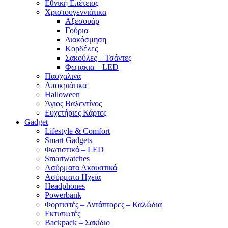
Εθνική Επέτειος
Χριστουγεννιάτικα
Αξεσουάρ
Γούρια
Διακόσμηση
Κορδέλες
Σακούλες – Τσάντες
Φωτάκια – LED
Πασχαλινά
Αποκριάτικα
Halloween
Άγιος Βαλεντίνος
Ευχετήριες Κάρτες
Gadget
Lifestyle & Comfort
Smart Gadgets
Φωτιστικά – LED
Smartwatches
Ασύρματα Ακουστικά
Ασύρματα Ηχεία
Headphones
Powerbank
Φορτιστές – Αντάπτορες – Καλώδια
Εκτυπωτές
Backpack – Σακίδιο