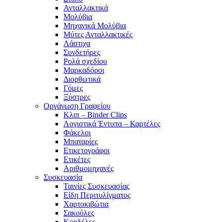
Ανταλλακτικά
Μολύβια
Μηχανικά Μολύβια
Μύτες Ανταλλακτικές
Λάστιχα
Συνδετήρες
Ρολά σχεδίου
Μαρκαδόροι
Διορθωτικά
Γόμες
Ξύστρες
Οργάνωση Γραφείου
Κλιπ – Binder Clips
Λογιστικά Έντυπα – Καρτέλες
Φάκελοι
Μπαταρίες
Ετικετογράφοι
Ετικέτες
Αριθμομηχανές
Συσκευασία
Ταινίες Συσκευασίας
Είδη Περιτυλίγματος
Χαρτοκιβώτια
Σακούλες
Κορδέλες