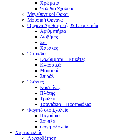
Χρώματα
Ψαλίδια Σχολικά
Μεγεθυντικοί Φακοί
Μουσική Όργανα
Όργανα Αριθμητικής & Γεωμετρίας
Αριθμητήρια
Διαβήτες
Σετ
Χάρακες
Τετράδια
Καλύμματα – Ετικέτες
Κλασσικά
Μουσικά
Σπιράλ
Τσάντες
Κασετίνες
Πλάτης
Τρόλευ
Τσαντάκια – Πορτοφόλια
Φαγητό στο Σχολείο
Παγούρια
Σουπλά
Φαγητοδοχεία
Χαρτοπωλείο
Αρχειοθέτηση