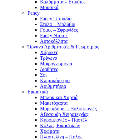
Καλύμματα – Ετικέτες
Μουσικά
Fancy
Fancy Τετράδια
Στυλό – Μολύβια
Γόμες – Σφραγίδες
Fancy Ντοσιέ
Αυτοκόλλητα
Όργανα Αριθμητικής & Γεωμετρίας
Χάρακες
Τρίγωνα
Mοιρογνωμόνια
Διαβήτες
Σετ
Κλιμακόμετρα
Αριθμητήρια
Εικαστικά
Μπλοκ και Χαρτιά
Μακετόχαρτα
Μαρκαδόροι – Ξυλομπογιές
Αξεσουάρ Χειροτεχνίας
Κηρομπογιές – Παστέλ
Κόλλες Εικαστικών
Χρώματα
Πλαστελίνη – Πηλός