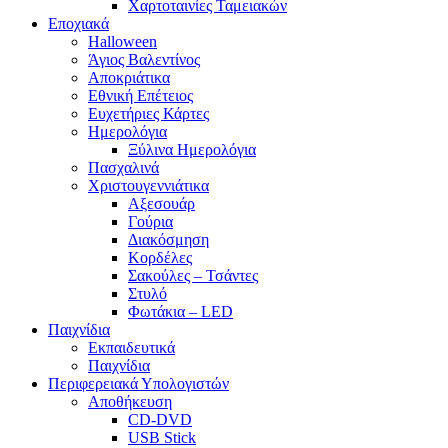
Χαρτοταινίες Ταμειακών
Εποχιακά
Halloween
Άγιος Βαλεντίνος
Αποκριάτικα
Εθνική Επέτειος
Ευχετήριες Κάρτες
Ημερολόγια
Ξύλινα Ημερολόγια
Πασχαλινά
Χριστουγεννιάτικα
Αξεσουάρ
Γούρια
Διακόσμηση
Κορδέλες
Σακούλες – Τσάντες
Στυλό
Φωτάκια – LED
Παιχνίδια
Εκπαιδευτικά
Παιχνίδια
Περιφερειακά Υπολογιστών
Αποθήκευση
CD-DVD
USB Stick