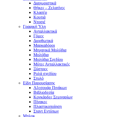
Διαχωριστικά
Θήκες – Ζελατίνες
Κλασέρ
Κουτιά
Ντοσιέ
Γραφική Ύλη
Ανταλλακτικά
Γόμες
Διορθωτικά
Μαρκαδόροι
Μηχανικά Μολύβια
Μολύβια
Μολύβια Σχεδίου
Μύτες Ανταλλακτικές
Ξύστρες
Ρολά σχεδίου
Στυλό
Είδη Παρουσίασης
Αξεσουάρ Πινάκων
Βιβλιοδεσία
Κονκάρδες Σεμιναρίων
Πίνακες
Πλαστικοποίηση
Σταντ Εντύπων
Μπλοκ