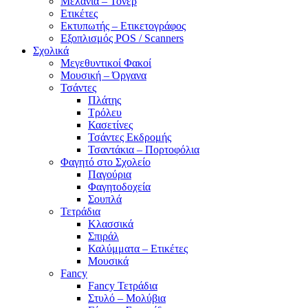
Μελάνια – Τόνερ
Ετικέτες
Εκτυπωτής – Ετικετογράφος
Εξοπλισμός POS / Scanners
Σχολικά
Μεγεθυντικοί Φακοί
Μουσική – Όργανα
Τσάντες
Πλάτης
Τρόλευ
Κασετίνες
Τσάντες Εκδρομής
Τσαντάκια – Πορτοφόλια
Φαγητό στο Σχολείο
Παγούρια
Φαγητοδοχεία
Σουπλά
Τετράδια
Κλασσικά
Σπιράλ
Καλύμματα – Ετικέτες
Μουσικά
Fancy
Fancy Τετράδια
Στυλό – Μολύβια