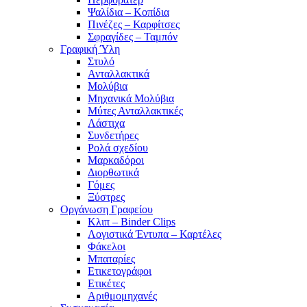
Ψαλίδια – Κοπίδια
Πινέζες – Καρφίτσες
Σφραγίδες – Ταμπόν
Γραφική Ύλη
Στυλό
Ανταλλακτικά
Μολύβια
Μηχανικά Μολύβια
Μύτες Ανταλλακτικές
Λάστιχα
Συνδετήρες
Ρολά σχεδίου
Μαρκαδόροι
Διορθωτικά
Γόμες
Ξύστρες
Οργάνωση Γραφείου
Κλιπ – Binder Clips
Λογιστικά Έντυπα – Καρτέλες
Φάκελοι
Μπαταρίες
Ετικετογράφοι
Ετικέτες
Αριθμομηχανές