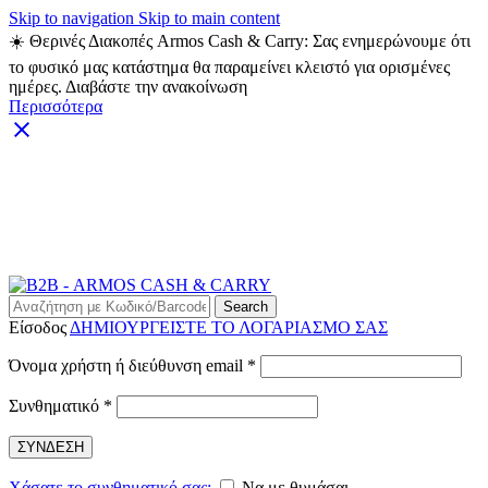
Skip to navigation
Skip to main content
☀️ Θερινές Διακοπές Armos Cash & Carry: Σας ενημερώνουμε ότι
το φυσικό μας κατάστημα θα παραμείνει κλειστό για ορισμένες
ημέρες. Διαβάστε την ανακοίνωση
Περισσότερα
ARMOS CASH & CARRY B2B - ΜΟΝΟ ΓΙΑ
ΜΕΤΑΠΩΛΗΤΕΣ
ARMOS CASH & CARRY B2B
Search
Είσοδος
ΔΗΜΙΟΥΡΓΕΙΣΤΕ ΤΟ ΛΟΓΑΡΙΑΣΜΟ ΣΑΣ
Απαιτείται
Όνομα χρήστη ή διεύθυνση email
*
Απαιτείται
Συνθηματικό
*
ΣΥΝΔΕΣΗ
Χάσατε το συνθηματικό σας;
Να με θυμάσαι