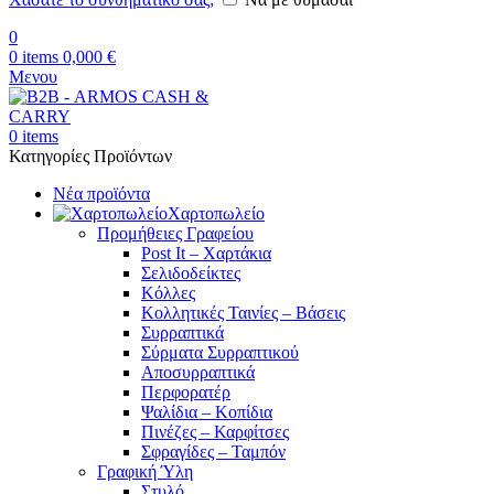
0
0
items
0,000
€
Μενου
0
items
Κατηγορίες Προϊόντων
Νέα προϊόντα
Χαρτοπωλείο
Προμήθειες Γραφείου
Post It – Χαρτάκια
Σελιδοδείκτες
Κόλλες
Κολλητικές Ταινίες – Βάσεις
Συρραπτικά
Σύρματα Συρραπτικού
Αποσυρραπτικά
Περφορατέρ
Ψαλίδια – Κοπίδια
Πινέζες – Καρφίτσες
Σφραγίδες – Ταμπόν
Γραφική Ύλη
Στυλό