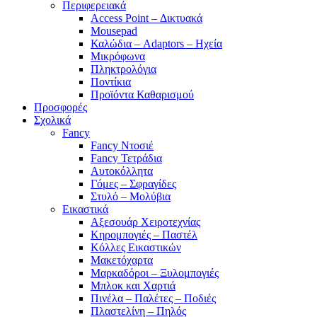
Περιφερειακά
Access Point – Δικτυακά
Mousepad
Καλώδια – Adaptors – Ηχεία
Μικρόφωνα
Πληκτρολόγια
Ποντίκια
Προϊόντα Καθαρισμού
Προσφορές
Σχολικά
Fancy
Fancy Ντοσιέ
Fancy Τετράδια
Αυτοκόλλητα
Γόμες – Σφραγίδες
Στυλό – Μολύβια
Εικαστικά
Αξεσουάρ Χειροτεχνίας
Κηρομπογιές – Παστέλ
Κόλλες Εικαστικών
Μακετόχαρτα
Μαρκαδόροι – Ξυλομπογιές
Μπλοκ και Χαρτιά
Πινέλα – Παλέτες – Ποδιές
Πλαστελίνη – Πηλός