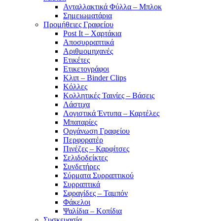
Ανταλλακτικά Φύλλα – Μπλοκ
Σημειωματάρια
Προμήθειες Γραφείου
Post It – Χαρτάκια
Αποσυρραπτικά
Αριθμομηχανές
Ετικέτες
Ετικετογράφοι
Κλιπ – Binder Clips
Κόλλες
Κολλητικές Ταινίες – Βάσεις
Λάστιχα
Λογιστικά Έντυπα – Καρτέλες
Μπαταρίες
Οργάνωση Γραφείου
Περφορατέρ
Πινέζες – Καρφίτσες
Σελιδοδείκτες
Συνδετήρες
Σύρματα Συρραπτικού
Συρραπτικά
Σφραγίδες – Ταμπόν
Φάκελοι
Ψαλίδια – Κοπίδια
Συσκευασία