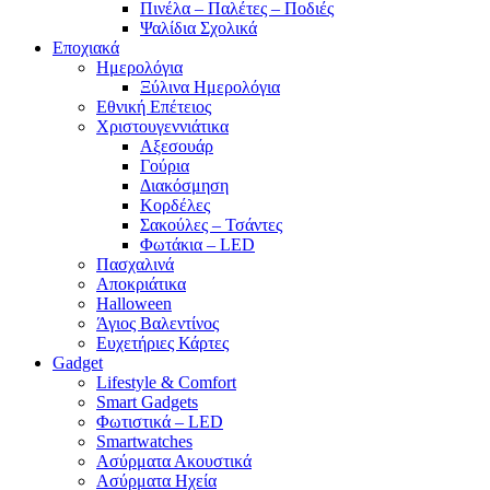
Πινέλα – Παλέτες – Ποδιές
Ψαλίδια Σχολικά
Εποχιακά
Ημερολόγια
Ξύλινα Ημερολόγια
Εθνική Επέτειος
Χριστουγεννιάτικα
Αξεσουάρ
Γούρια
Διακόσμηση
Κορδέλες
Σακούλες – Τσάντες
Φωτάκια – LED
Πασχαλινά
Αποκριάτικα
Halloween
Άγιος Βαλεντίνος
Ευχετήριες Κάρτες
Gadget
Lifestyle & Comfort
Smart Gadgets
Φωτιστικά – LED
Smartwatches
Ασύρματα Ακουστικά
Ασύρματα Ηχεία