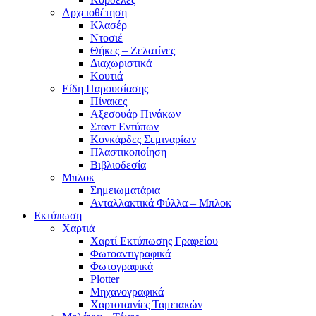
Αρχειοθέτηση
Κλασέρ
Ντοσιέ
Θήκες – Ζελατίνες
Διαχωριστικά
Κουτιά
Είδη Παρουσίασης
Πίνακες
Αξεσουάρ Πινάκων
Σταντ Εντύπων
Κονκάρδες Σεμιναρίων
Πλαστικοποίηση
Βιβλιοδεσία
Μπλοκ
Σημειωματάρια
Ανταλλακτικά Φύλλα – Μπλοκ
Εκτύπωση
Χαρτιά
Χαρτί Εκτύπωσης Γραφείου
Φωτοαντιγραφικά
Φωτογραφικά
Plotter
Μηχανογραφικά
Χαρτοταινίες Ταμειακών