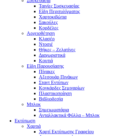
Συσκευασία
Ταινίες Συσκευασίας
Είδη Περιτυλίγματος
Χαρτοκιβώτια
Σακούλες
Κορδέλες
Αρχειοθέτηση
Κλασέρ
Ντοσιέ
Θήκες – Ζελατίνες
Διαχωριστικά
Κουτιά
Είδη Παρουσίασης
Πίνακες
Αξεσουάρ Πινάκων
Σταντ Εντύπων
Κονκάρδες Σεμιναρίων
Πλαστικοποίηση
Βιβλιοδεσία
Μπλοκ
Σημειωματάρια
Ανταλλακτικά Φύλλα – Μπλοκ
Εκτύπωση
Χαρτιά
Χαρτί Εκτύπωσης Γραφείου