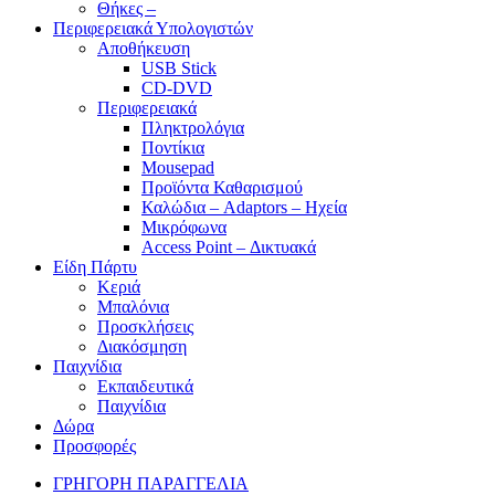
Θήκες –
Περιφερειακά Υπολογιστών
Αποθήκευση
USB Stick
CD-DVD
Περιφερειακά
Πληκτρολόγια
Ποντίκια
Mousepad
Προϊόντα Καθαρισμού
Καλώδια – Adaptors – Ηχεία
Μικρόφωνα
Access Point – Δικτυακά
Είδη Πάρτυ
Κεριά
Μπαλόνια
Προσκλήσεις
Διακόσμηση
Παιχνίδια
Εκπαιδευτικά
Παιχνίδια
Δώρα
Προσφορές
ΓΡΗΓΟΡΗ ΠΑΡΑΓΓΕΛΙΑ