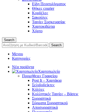
Είδη Περιτυλίγματος
Θήκες courier
Κορδέλες
Σακούλες
Ταινίες Συσκευασίας
Χαρτοκιβώτια
Χόρτο
Search
Search
Μενου
Κατηγορίες
Νέα προϊόντα
Χαρτοπωλείο
Προμήθειες Γραφείου
Post It – Χαρτάκια
Σελιδοδείκτες
Κόλλες
Κολλητικές Ταινίες – Βάσεις
Συρραπτικά
Σύρματα Συρραπτικού
Αποσυρραπτικά
Περφορατέρ