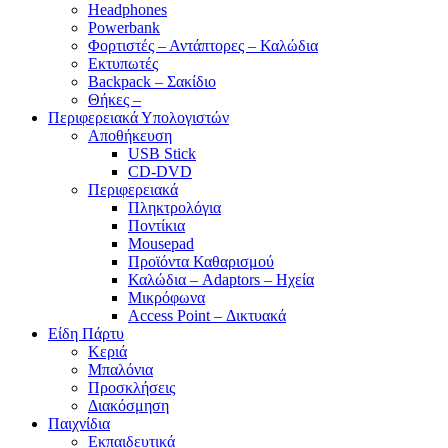
Headphones
Powerbank
Φορτιστές – Αντάπτορες – Καλώδια
Εκτυπωτές
Backpack – Σακίδιο
Θήκες –
Περιφερειακά Υπολογιστών
Αποθήκευση
USB Stick
CD-DVD
Περιφερειακά
Πληκτρολόγια
Ποντίκια
Mousepad
Προϊόντα Καθαρισμού
Καλώδια – Adaptors – Ηχεία
Μικρόφωνα
Access Point – Δικτυακά
Είδη Πάρτυ
Κεριά
Μπαλόνια
Προσκλήσεις
Διακόσμηση
Παιχνίδια
Εκπαιδευτικά