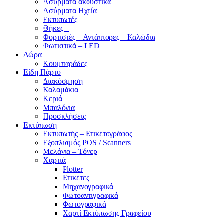
Ασύρματα ακουστικά
Ασύρματα Ηχεία
Εκτυπωτές
Θήκες –
Φορτιστές – Αντάπτορες – Καλώδια
Φωτιστικά – LED
Δώρα
Κουμπαράδες
Είδη Πάρτυ
Διακόσμηση
Καλαμάκια
Κεριά
Μπαλόνια
Προσκλήσεις
Εκτύπωση
Εκτυπωτής – Ετικετογράφος
Εξοπλισμός POS / Scanners
Μελάνια – Τόνερ
Χαρτιά
Plotter
Ετικέτες
Μηχανογραφικά
Φωτοαντιγραφικά
Φωτογραφικά
Χαρτί Εκτύπωσης Γραφείου