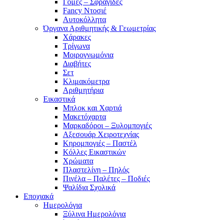
Γόμες – Σφραγίδες
Fancy Ντοσιέ
Αυτοκόλλητα
Όργανα Αριθμητικής & Γεωμετρίας
Χάρακες
Τρίγωνα
Mοιρογνωμόνια
Διαβήτες
Σετ
Κλιμακόμετρα
Αριθμητήρια
Εικαστικά
Μπλοκ και Χαρτιά
Μακετόχαρτα
Μαρκαδόροι – Ξυλομπογιές
Αξεσουάρ Χειροτεχνίας
Κηρομπογιές – Παστέλ
Κόλλες Εικαστικών
Χρώματα
Πλαστελίνη – Πηλός
Πινέλα – Παλέτες – Ποδιές
Ψαλίδια Σχολικά
Εποχιακά
Ημερολόγια
Ξύλινα Ημερολόγια