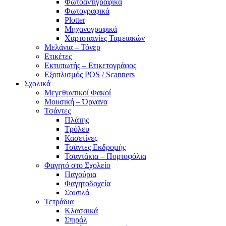
Φωτοαντιγραφικά
Φωτογραφικά
Plotter
Μηχανογραφικά
Χαρτοταινίες Ταμειακών
Μελάνια – Τόνερ
Ετικέτες
Εκτυπωτής – Ετικετογράφος
Εξοπλισμός POS / Scanners
Σχολικά
Μεγεθυντικοί Φακοί
Μουσική – Όργανα
Τσάντες
Πλάτης
Τρόλευ
Κασετίνες
Τσάντες Εκδρομής
Τσαντάκια – Πορτοφόλια
Φαγητό στο Σχολείο
Παγούρια
Φαγητοδοχεία
Σουπλά
Τετράδια
Κλασσικά
Σπιράλ