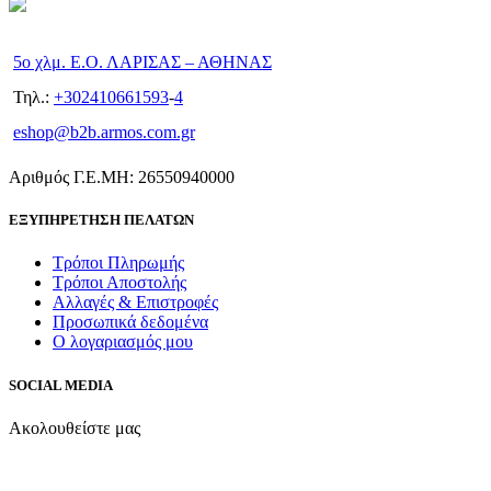
5ο χλμ. Ε.Ο. ΛΑΡΙΣΑΣ – ΑΘΗΝΑΣ
Τηλ.:
+302410661593
-
4
eshop@b2b.armos.com.gr
Αριθμός Γ.Ε.ΜΗ: 26550940000
ΕΞΥΠΗΡΕΤΗΣΗ ΠΕΛΑΤΩΝ
Τρόποι Πληρωμής
Τρόποι Αποστολής
Αλλαγές & Επιστροφές
Προσωπικά δεδομένα
Ο λογαριασμός μου
SOCIAL MEDIA
Ακολουθείστε μας