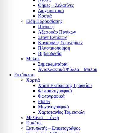
Θήκες – Ζελατίνες
Διαχωριστικά
Κουτιά
Είδη Παρουσίασης
Πίνακες
Αξεσουάρ Πινάκων
Σταντ Εντύπων
Κονκάρδες Σεμιναρίων
Πλαστικοποίηση
Βιβλιοδεσία
Μπλοκ
Σημειωματάρια
Ανταλλακτικά Φύλλα – Μπλοκ
Εκτύπωση
Χαρτιά
Χαρτί Εκτύπωσης Γραφείου
Φωτοαντιγραφικά
Φωτογραφικά
Plotter
Μηχανογραφικά
Χαρτοταινίες Ταμειακών
Μελάνια – Τόνερ
Ετικέτες
Εκτυπωτής – Ετικετογράφος