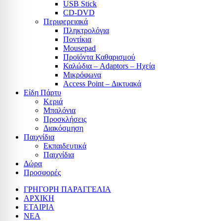
USB Stick
CD-DVD
Περιφερειακά
Πληκτρολόγια
Ποντίκια
Mousepad
Προϊόντα Καθαρισμού
Καλώδια – Adaptors – Ηχεία
Μικρόφωνα
Access Point – Δικτυακά
Είδη Πάρτυ
Κεριά
Μπαλόνια
Προσκλήσεις
Διακόσμηση
Παιχνίδια
Εκπαιδευτικά
Παιχνίδια
Δώρα
Προσφορές
ΓΡΗΓΟΡΗ ΠΑΡΑΓΓΕΛΙΑ
ΑΡΧΙΚΗ
ΕΤΑΙΡΙΑ
ΝΕΑ