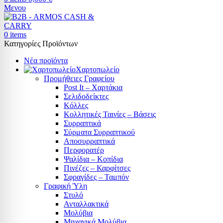
Μενου
0
items
Κατηγορίες Προϊόντων
Νέα προϊόντα
Χαρτοπωλείο
Προμήθειες Γραφείου
Post It – Χαρτάκια
Σελιδοδείκτες
Κόλλες
Κολλητικές Ταινίες – Βάσεις
Συρραπτικά
Σύρματα Συρραπτικού
Αποσυρραπτικά
Περφορατέρ
Ψαλίδια – Κοπίδια
Πινέζες – Καρφίτσες
Σφραγίδες – Ταμπόν
Γραφική Ύλη
Στυλό
Ανταλλακτικά
Μολύβια
Μηχανικά Μολύβια