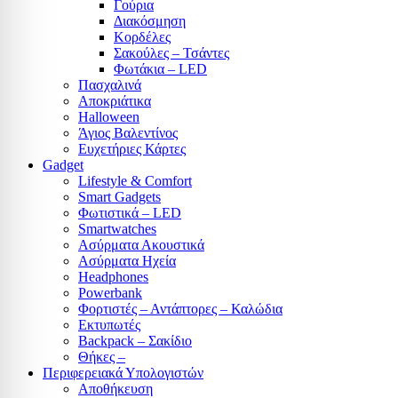
Γούρια
Διακόσμηση
Κορδέλες
Σακούλες – Τσάντες
Φωτάκια – LED
Πασχαλινά
Αποκριάτικα
Halloween
Άγιος Βαλεντίνος
Ευχετήριες Κάρτες
Gadget
Lifestyle & Comfort
Smart Gadgets
Φωτιστικά – LED
Smartwatches
Ασύρματα Ακουστικά
Ασύρματα Ηχεία
Headphones
Powerbank
Φορτιστές – Αντάπτορες – Καλώδια
Εκτυπωτές
Backpack – Σακίδιο
Θήκες –
Περιφερειακά Υπολογιστών
Αποθήκευση