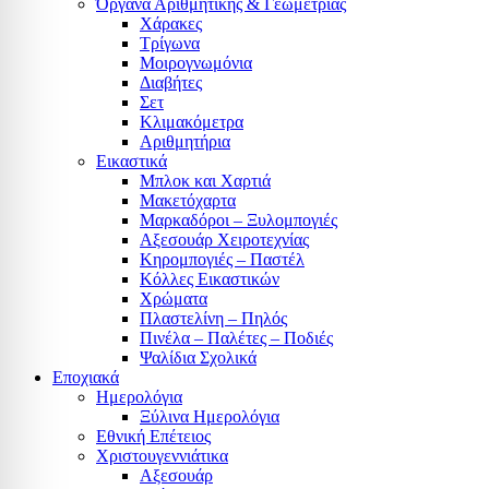
Όργανα Αριθμητικής & Γεωμετρίας
Χάρακες
Τρίγωνα
Mοιρογνωμόνια
Διαβήτες
Σετ
Κλιμακόμετρα
Αριθμητήρια
Εικαστικά
Μπλοκ και Χαρτιά
Μακετόχαρτα
Μαρκαδόροι – Ξυλομπογιές
Αξεσουάρ Χειροτεχνίας
Κηρομπογιές – Παστέλ
Κόλλες Εικαστικών
Χρώματα
Πλαστελίνη – Πηλός
Πινέλα – Παλέτες – Ποδιές
Ψαλίδια Σχολικά
Εποχιακά
Ημερολόγια
Ξύλινα Ημερολόγια
Εθνική Επέτειος
Χριστουγεννιάτικα
Αξεσουάρ