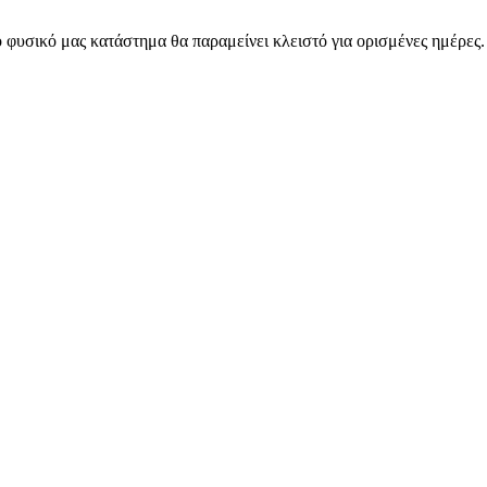
 φυσικό μας κατάστημα θα παραμείνει κλειστό για ορισμένες ημέρες
ARMOS CASH & CARRY B2B - ΜΟΝΟ ΓΙΑ ΜΕΤΑΠΩΛΗΤΕΣ
ARMOS CASH & CARRY B2B