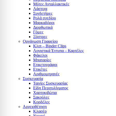
Μύτες Ανταλλακτικές
Λάστιχα
Συνδετήρες
Ρολά σχεδίου
Μαρκαδόροι
Διορθωτικά
Γόμες
Ξύστρες
Οργάνωση Γραφείου
Κλιπ – Binder Clips
Λογιστικά Έντυπα – Καρτέλες
Φάκελοι
Μπαταρίες
Ετικετογράφοι
Ετικέτες
Αριθμομηχανές
Συσκευασία
Ταινίες Συσκευασίας
Είδη Περιτυλίγματος
Χαρτοκιβώτια
Σακούλες
Κορδέλες
Αρχειοθέτηση
Κλασέρ
Ντοσιέ