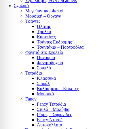
Εξοπλισμός POS / Scanners
Σχολικά
Μεγεθυντικοί Φακοί
Μουσική – Όργανα
Τσάντες
Πλάτης
Τρόλευ
Κασετίνες
Τσάντες Εκδρομής
Τσαντάκια – Πορτοφόλια
Φαγητό στο Σχολείο
Παγούρια
Φαγητοδοχεία
Σουπλά
Τετράδια
Κλασσικά
Σπιράλ
Καλύμματα – Ετικέτες
Μουσικά
Fancy
Fancy Τετράδια
Στυλό – Μολύβια
Γόμες – Σφραγίδες
Fancy Ντοσιέ
Αυτοκόλλητα