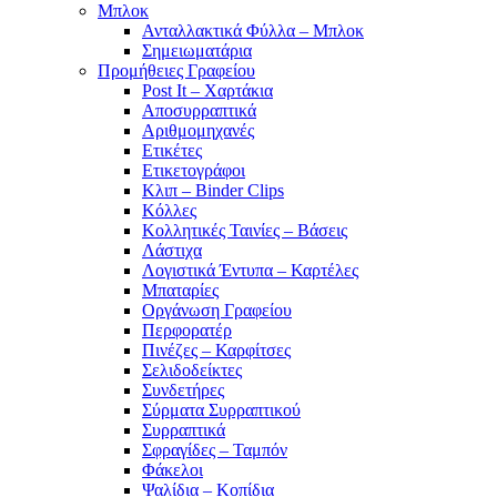
Μπλοκ
Ανταλλακτικά Φύλλα – Μπλοκ
Σημειωματάρια
Προμήθειες Γραφείου
Post It – Χαρτάκια
Αποσυρραπτικά
Αριθμομηχανές
Ετικέτες
Ετικετογράφοι
Κλιπ – Binder Clips
Κόλλες
Κολλητικές Ταινίες – Βάσεις
Λάστιχα
Λογιστικά Έντυπα – Καρτέλες
Μπαταρίες
Οργάνωση Γραφείου
Περφορατέρ
Πινέζες – Καρφίτσες
Σελιδοδείκτες
Συνδετήρες
Σύρματα Συρραπτικού
Συρραπτικά
Σφραγίδες – Ταμπόν
Φάκελοι
Ψαλίδια – Κοπίδια