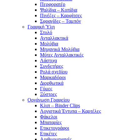
Περφορατέρ
Ψαλίδια – Κοπίδια
Πινέζες – Καρφίτσες
Σφραγίδες – Ταμπόν
Γραφική Ύλη
Στυλό
Ανταλλακτικά
Μολύβια
Μηχανικά Μολύβια
Μύτες Ανταλλακτικές
Λάστιχα
Συνδετήρες
Ρολά σχεδίου
Μαρκαδόροι
Διορθωτικά
Γόμες
Ξύστρες
Οργάνωση Γραφείου
Κλιπ – Binder Clips
Λογιστικά Έντυπα – Καρτέλες
Φάκελοι
Μπαταρίες
Ετικετογράφοι
Ετικέτες
Αριθμομηχανές