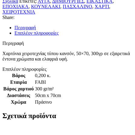
Σχολικά
Ετικέτες:
ΑΥΓΑ
,
ΔΗΜΙΟΥΡΓΙΕΣ
,
ΕΙΚΑΣΤΙΚΑ
,
ΕΠΟΧΙΑΚΑ
,
ΚΟΥΝΕΛΑΚΙ
,
ΠΑΣΧΑΛΙΝΟ
,
ΧΑΡΤΙ
,
ΧΕΙΡΟΤΕΧΝΙΑ
Share:
Περιγραφή
Επιπλέον πληροφορίες
Περιγραφή
Χαρτόνια χειροτεχνίας τύπου κανσόν, 50×70, 300γρ σε εξαιρετικά
έντονα χρώματα και ελαφριά υφή.
Επιπλέον πληροφορίες
Βάρος
0,200 κ.
Εταιρία
FABI
Βάρος χαρτιού
300 gr/m²
Διαστάσεις
50cm x 70cm
Χρώμα
Πράσινο
Σχετικά προϊόντα