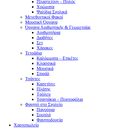
Πλαστελίνη – Πηλός
Χρώματα
Ψαλίδια Σχολικά
Μεγεθυντικοί Φακοί
Μουσική Όργανα
Όργανα Αριθμητικής & Γεωμετρίας
Αριθμητήρια
Διαβήτες
Σετ
Χάρακες
Τετράδια
Καλύμματα – Ετικέτες
Κλασσικά
Μουσικά
Σπιράλ
Τσάντες
Κασετίνες
Πλάτης
Τρόλευ
Τσαντάκια – Πορτοφόλια
Φαγητό στο Σχολείο
Παγούρια
Σουπλά
Φαγητοδοχεία
Χαρτοπωλείο