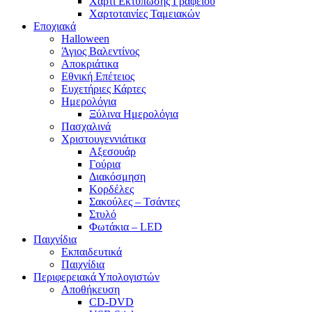
Χαρτί Εκτύπωσης Γραφείου
Χαρτοταινίες Ταμειακών
Εποχιακά
Halloween
Άγιος Βαλεντίνος
Αποκριάτικα
Εθνική Επέτειος
Ευχετήριες Κάρτες
Ημερολόγια
Ξύλινα Ημερολόγια
Πασχαλινά
Χριστουγεννιάτικα
Αξεσουάρ
Γούρια
Διακόσμηση
Κορδέλες
Σακούλες – Τσάντες
Στυλό
Φωτάκια – LED
Παιχνίδια
Εκπαιδευτικά
Παιχνίδια
Περιφερειακά Υπολογιστών
Αποθήκευση
CD-DVD