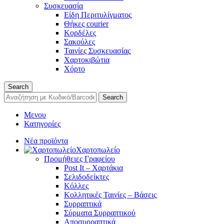
Συσκευασία
Είδη Περιτυλίγματος
Θήκες courier
Κορδέλες
Σακούλες
Ταινίες Συσκευασίας
Χαρτοκιβώτια
Χόρτο
Search
Search
Μενου
Κατηγορίες
Νέα προϊόντα
Χαρτοπωλείο
Προμήθειες Γραφείου
Post It – Χαρτάκια
Σελιδοδείκτες
Κόλλες
Κολλητικές Ταινίες – Βάσεις
Συρραπτικά
Σύρματα Συρραπτικού
Αποσυρραπτικά