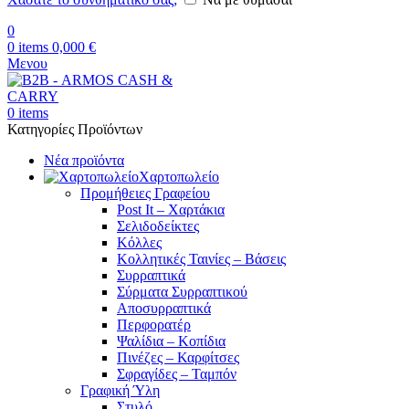
0
0
items
0,000
€
Μενου
0
items
Κατηγορίες Προϊόντων
Νέα προϊόντα
Χαρτοπωλείο
Προμήθειες Γραφείου
Post It – Χαρτάκια
Σελιδοδείκτες
Κόλλες
Κολλητικές Ταινίες – Βάσεις
Συρραπτικά
Σύρματα Συρραπτικού
Αποσυρραπτικά
Περφορατέρ
Ψαλίδια – Κοπίδια
Πινέζες – Καρφίτσες
Σφραγίδες – Ταμπόν
Γραφική Ύλη
Στυλό