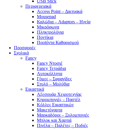
USB Stick
Περιφερειακά
Access Point – Δικτυακά
Mousepad
Καλώδια – Adaptors – Ηχεία
Μικρόφωνα
Πληκτρολόγια
Ποντίκια
Προϊόντα Καθαρισμού
Προσφορές
Σχολικά
Fancy
Fancy Ντοσιέ
Fancy Τετράδια
Αυτοκόλλητα
Γόμες – Σφραγίδες
Στυλό – Μολύβια
Εικαστικά
Αξεσουάρ Χειροτεχνίας
Κηρομπογιές – Παστέλ
Κόλλες Εικαστικών
Μακετόχαρτα
Μαρκαδόροι – Ξυλομπογιές
Μπλοκ και Χαρτιά
Πινέλα – Παλέτες – Ποδιές