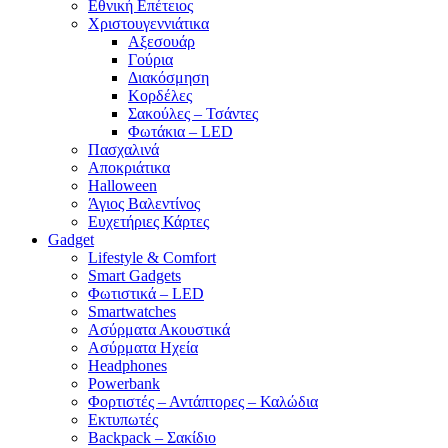
Εθνική Επέτειος
Χριστουγεννιάτικα
Αξεσουάρ
Γούρια
Διακόσμηση
Κορδέλες
Σακούλες – Τσάντες
Φωτάκια – LED
Πασχαλινά
Αποκριάτικα
Halloween
Άγιος Βαλεντίνος
Ευχετήριες Κάρτες
Gadget
Lifestyle & Comfort
Smart Gadgets
Φωτιστικά – LED
Smartwatches
Ασύρματα Ακουστικά
Ασύρματα Ηχεία
Headphones
Powerbank
Φορτιστές – Αντάπτορες – Καλώδια
Εκτυπωτές
Backpack – Σακίδιο