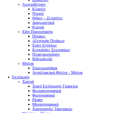
Αρχειοθέτηση
Κλασέρ
Ντοσιέ
Θήκες – Ζελατίνες
Διαχωριστικά
Κουτιά
Είδη Παρουσίασης
Πίνακες
Αξεσουάρ Πινάκων
Σταντ Εντύπων
Κονκάρδες Σεμιναρίων
Πλαστικοποίηση
Βιβλιοδεσία
Μπλοκ
Σημειωματάρια
Ανταλλακτικά Φύλλα – Μπλοκ
Εκτύπωση
Χαρτιά
Χαρτί Εκτύπωσης Γραφείου
Φωτοαντιγραφικά
Φωτογραφικά
Plotter
Μηχανογραφικά
Χαρτοταινίες Ταμειακών