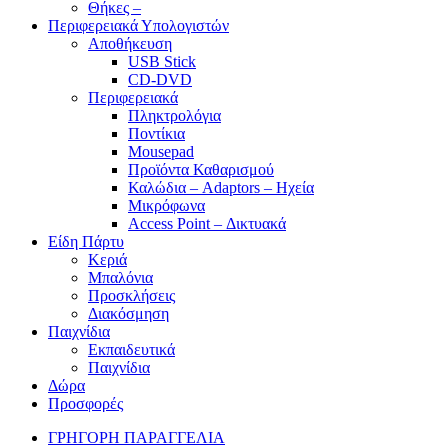
Θήκες –
Περιφερειακά Υπολογιστών
Αποθήκευση
USB Stick
CD-DVD
Περιφερειακά
Πληκτρολόγια
Ποντίκια
Mousepad
Προϊόντα Καθαρισμού
Καλώδια – Adaptors – Ηχεία
Μικρόφωνα
Access Point – Δικτυακά
Είδη Πάρτυ
Κεριά
Μπαλόνια
Προσκλήσεις
Διακόσμηση
Παιχνίδια
Εκπαιδευτικά
Παιχνίδια
Δώρα
Προσφορές
ΓΡΗΓΟΡΗ ΠΑΡΑΓΓΕΛΙΑ