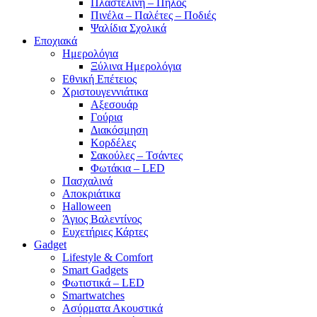
Πλαστελίνη – Πηλός
Πινέλα – Παλέτες – Ποδιές
Ψαλίδια Σχολικά
Εποχιακά
Ημερολόγια
Ξύλινα Ημερολόγια
Εθνική Επέτειος
Χριστουγεννιάτικα
Αξεσουάρ
Γούρια
Διακόσμηση
Κορδέλες
Σακούλες – Τσάντες
Φωτάκια – LED
Πασχαλινά
Αποκριάτικα
Halloween
Άγιος Βαλεντίνος
Ευχετήριες Κάρτες
Gadget
Lifestyle & Comfort
Smart Gadgets
Φωτιστικά – LED
Smartwatches
Ασύρματα Ακουστικά