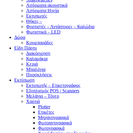
Ασύρματα ακουστικά
Ασύρματα Ηχεία
Εκτυπωτές
Θήκες –
Φορτιστές – Αντάπτορες – Καλώδια
Φωτιστικά – LED
Δώρα
Κουμπαράδες
Είδη Πάρτυ
Διακόσμηση
Καλαμάκια
Κεριά
Μπαλόνια
Προσκλήσεις
Εκτύπωση
Εκτυπωτής – Ετικετογράφος
Εξοπλισμός POS / Scanners
Μελάνια – Τόνερ
Χαρτιά
Plotter
Ετικέτες
Μηχανογραφικά
Φωτοαντιγραφικά
Φωτογραφικά