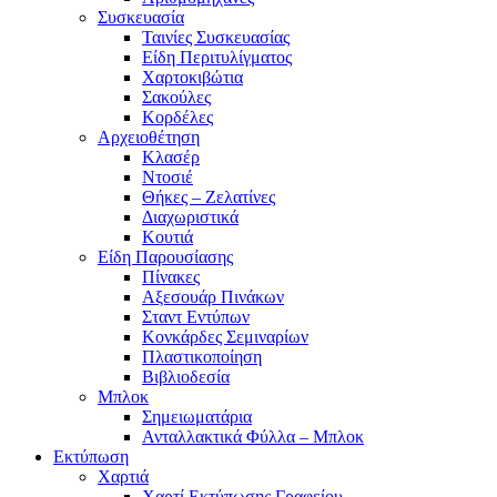
Συσκευασία
Ταινίες Συσκευασίας
Είδη Περιτυλίγματος
Χαρτοκιβώτια
Σακούλες
Κορδέλες
Αρχειοθέτηση
Κλασέρ
Ντοσιέ
Θήκες – Ζελατίνες
Διαχωριστικά
Κουτιά
Είδη Παρουσίασης
Πίνακες
Αξεσουάρ Πινάκων
Σταντ Εντύπων
Κονκάρδες Σεμιναρίων
Πλαστικοποίηση
Βιβλιοδεσία
Μπλοκ
Σημειωματάρια
Ανταλλακτικά Φύλλα – Μπλοκ
Εκτύπωση
Χαρτιά
Χαρτί Εκτύπωσης Γραφείου