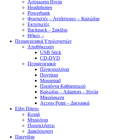
Ασύρματα Ηχεία
Headphones
Powerbank
Φορτιστές – Αντάπτορες – Καλώδια
Εκτυπωτές
Backpack – Σακίδιο
Θήκες –
Περιφερειακά Υπολογιστών
Αποθήκευση
USB Stick
CD-DVD
Περιφερειακά
Πληκτρολόγια
Ποντίκια
Mousepad
Προϊόντα Καθαρισμού
Καλώδια – Adaptors – Ηχεία
Μικρόφωνα
Access Point – Δικτυακά
Είδη Πάρτυ
Κεριά
Μπαλόνια
Προσκλήσεις
Διακόσμηση
Παιχνίδια