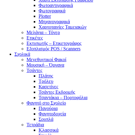
Φωτοαντιγραφικά
Φωτογραφικά
Plotter
Μηχανογραφικά
Χαρτοταινίες Ταμειακών
Μελάνια – Τόνερ
Ετικέτες
Εκτυπωτής – Ετικετογράφος
Εξοπλισμός POS / Scanners
Σχολικά
Μεγεθυντικοί Φακοί
Μουσική – Όργανα
Τσάντες
Πλάτης
Τρόλευ
Κασετίνες
Τσάντες Εκδρομής
Τσαντάκια – Πορτοφόλια
Φαγητό στο Σχολείο
Παγούρια
Φαγητοδοχεία
Σουπλά
Τετράδια
Κλασσικά