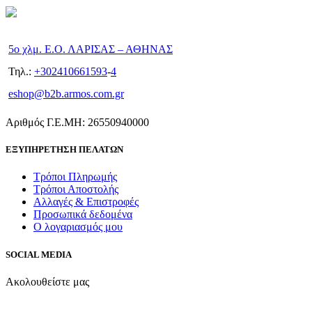
5ο χλμ. Ε.Ο. ΛΑΡΙΣΑΣ – ΑΘΗΝΑΣ
Τηλ.:
+302410661593
-
4
eshop@b2b.armos.com.gr
Αριθμός Γ.Ε.ΜΗ: 26550940000
ΕΞΥΠΗΡΕΤΗΣΗ ΠΕΛΑΤΩΝ
Τρόποι Πληρωμής
Τρόποι Αποστολής
Αλλαγές & Επιστροφές
Προσωπικά δεδομένα
Ο λογαριασμός μου
SOCIAL MEDIA
Ακολουθείστε μας