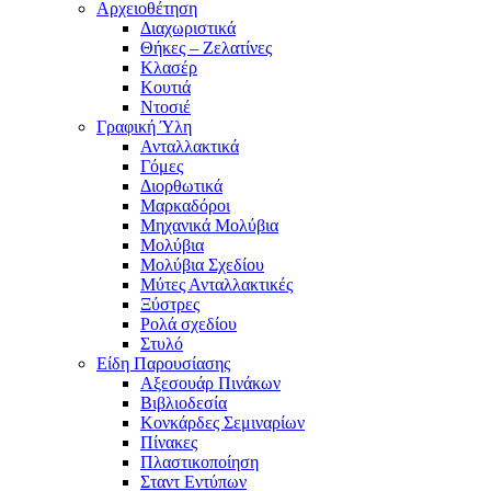
Αρχειοθέτηση
Διαχωριστικά
Θήκες – Ζελατίνες
Κλασέρ
Κουτιά
Ντοσιέ
Γραφική Ύλη
Ανταλλακτικά
Γόμες
Διορθωτικά
Μαρκαδόροι
Μηχανικά Μολύβια
Μολύβια
Μολύβια Σχεδίου
Μύτες Ανταλλακτικές
Ξύστρες
Ρολά σχεδίου
Στυλό
Είδη Παρουσίασης
Αξεσουάρ Πινάκων
Βιβλιοδεσία
Κονκάρδες Σεμιναρίων
Πίνακες
Πλαστικοποίηση
Σταντ Εντύπων