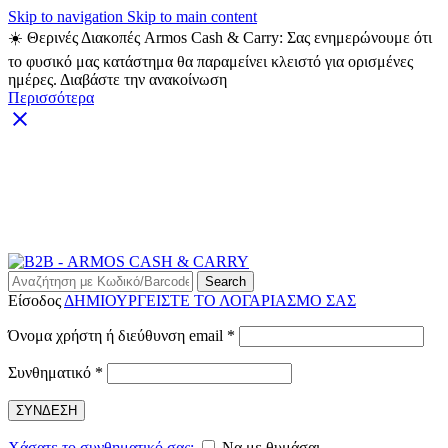
Skip to navigation
Skip to main content
☀️ Θερινές Διακοπές Armos Cash & Carry: Σας ενημερώνουμε ότι
το φυσικό μας κατάστημα θα παραμείνει κλειστό για ορισμένες
ημέρες. Διαβάστε την ανακοίνωση
Περισσότερα
ARMOS CASH & CARRY B2B - ΜΟΝΟ ΓΙΑ
ΜΕΤΑΠΩΛΗΤΕΣ
ARMOS CASH & CARRY B2B
Search
Είσοδος
ΔΗΜΙΟΥΡΓΕΙΣΤΕ ΤΟ ΛΟΓΑΡΙΑΣΜΟ ΣΑΣ
Απαιτείται
Όνομα χρήστη ή διεύθυνση email
*
Απαιτείται
Συνθηματικό
*
ΣΥΝΔΕΣΗ
Χάσατε το συνθηματικό σας;
Να με θυμάσαι