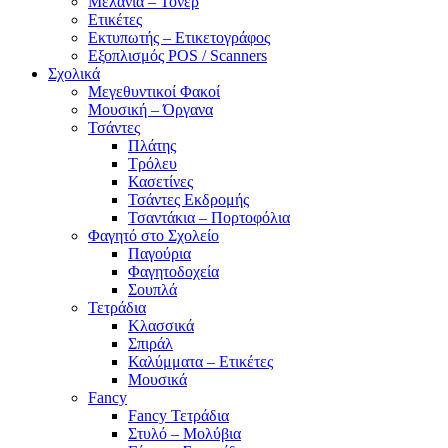
Μελάνια – Τόνερ
Ετικέτες
Εκτυπωτής – Ετικετογράφος
Εξοπλισμός POS / Scanners
Σχολικά
Μεγεθυντικοί Φακοί
Μουσική – Όργανα
Τσάντες
Πλάτης
Τρόλευ
Κασετίνες
Τσάντες Εκδρομής
Τσαντάκια – Πορτοφόλια
Φαγητό στο Σχολείο
Παγούρια
Φαγητοδοχεία
Σουπλά
Τετράδια
Κλασσικά
Σπιράλ
Καλύμματα – Ετικέτες
Μουσικά
Fancy
Fancy Τετράδια
Στυλό – Μολύβια