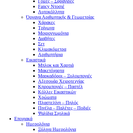
Γόμες – Σφραγίδες
Fancy Ντοσιέ
Αυτοκόλλητα
Όργανα Αριθμητικής & Γεωμετρίας
Χάρακες
Τρίγωνα
Mοιρογνωμόνια
Διαβήτες
Σετ
Κλιμακόμετρα
Αριθμητήρια
Εικαστικά
Μπλοκ και Χαρτιά
Μακετόχαρτα
Μαρκαδόροι – Ξυλομπογιές
Αξεσουάρ Χειροτεχνίας
Κηρομπογιές – Παστέλ
Κόλλες Εικαστικών
Χρώματα
Πλαστελίνη – Πηλός
Πινέλα – Παλέτες – Ποδιές
Ψαλίδια Σχολικά
Εποχιακά
Ημερολόγια
Ξύλινα Ημερολόγια