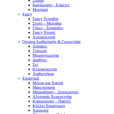
Σπιράλ
Καλύμματα – Ετικέτες
Μουσικά
Fancy
Fancy Τετράδια
Στυλό – Μολύβια
Γόμες – Σφραγίδες
Fancy Ντοσιέ
Αυτοκόλλητα
Όργανα Αριθμητικής & Γεωμετρίας
Χάρακες
Τρίγωνα
Mοιρογνωμόνια
Διαβήτες
Σετ
Κλιμακόμετρα
Αριθμητήρια
Εικαστικά
Μπλοκ και Χαρτιά
Μακετόχαρτα
Μαρκαδόροι – Ξυλομπογιές
Αξεσουάρ Χειροτεχνίας
Κηρομπογιές – Παστέλ
Κόλλες Εικαστικών
Χρώματα