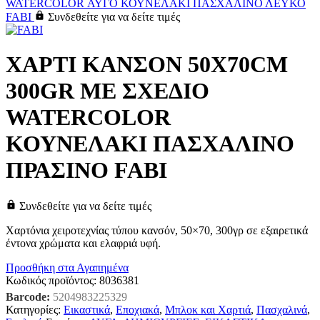
WATERCOLOR ΑΥΓΟ ΚΟΥΝΕΛΑΚΙ ΠΑΣΧΑΛΙΝΟ ΛΕΥΚΟ
FABI
Συνδεθείτε για να δείτε τιμές
ΧΑΡΤΙ ΚΑΝΣΟΝ 50X70CM
300GR ΜΕ ΣΧΕΔΙΟ
WATERCOLOR
ΚΟΥΝΕΛΑΚΙ ΠΑΣΧΑΛΙΝΟ
ΠΡΑΣΙΝΟ FABI
Συνδεθείτε για να δείτε τιμές
Χαρτόνια χειροτεχνίας τύπου κανσόν, 50×70, 300γρ σε εξαιρετικά
έντονα χρώματα και ελαφριά υφή.
Προσθήκη στα Αγαπημένα
Κωδικός προϊόντος:
8036381
Barcode:
5204983225329
Κατηγορίες:
Εικαστικά
,
Εποχιακά
,
Μπλοκ και Χαρτιά
,
Πασχαλινά
,