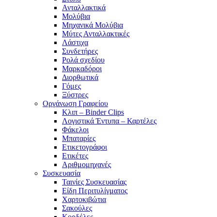
Ανταλλακτικά
Μολύβια
Μηχανικά Μολύβια
Μύτες Ανταλλακτικές
Λάστιχα
Συνδετήρες
Ρολά σχεδίου
Μαρκαδόροι
Διορθωτικά
Γόμες
Ξύστρες
Οργάνωση Γραφείου
Κλιπ – Binder Clips
Λογιστικά Έντυπα – Καρτέλες
Φάκελοι
Μπαταρίες
Ετικετογράφοι
Ετικέτες
Αριθμομηχανές
Συσκευασία
Ταινίες Συσκευασίας
Είδη Περιτυλίγματος
Χαρτοκιβώτια
Σακούλες
Κορδέλες