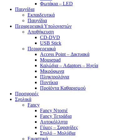
Φωτάκια – LED
Παιχνίδια
Εκπαιδευτικά
Παιχνίδια
Περιφερειακά Υπολογιστών
Αποθήκευση
CD-DVD
USB Stick
Περιφερειακά
Access Point – Δικτυακά
Mousepad
Καλώδια – Adaptors – Ηχεία
Μικρόφωνα
Πληκτρολόγια
Ποντίκια
Προϊόντα Καθαρισμού
Προσφορές
Σχολικά
Fancy
Fancy Ντοσιέ
Fancy Τετράδια
Αυτοκόλλητα
Γόμες – Σφραγίδες
Στυλό – Μολύβια
Εικαστικά