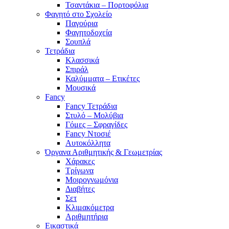
Τσαντάκια – Πορτοφόλια
Φαγητό στο Σχολείο
Παγούρια
Φαγητοδοχεία
Σουπλά
Τετράδια
Κλασσικά
Σπιράλ
Καλύμματα – Ετικέτες
Μουσικά
Fancy
Fancy Τετράδια
Στυλό – Μολύβια
Γόμες – Σφραγίδες
Fancy Ντοσιέ
Αυτοκόλλητα
Όργανα Αριθμητικής & Γεωμετρίας
Χάρακες
Τρίγωνα
Mοιρογνωμόνια
Διαβήτες
Σετ
Κλιμακόμετρα
Αριθμητήρια
Εικαστικά