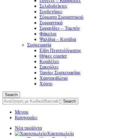
Πινέζες – Καρφίτσες
Σελιδοδείκτες
Συνδετήρες
Σύρματα Συρραπτικού
Συρραπτικά
Σφραγίδες – Ταμπόν
Φάκελοι
Ψαλίδια – Κοπίδια
Συσκευασία
Είδη Περιτυλίγματος
Θήκες courier
Κορδέλες
Σακούλες
Ταινίες Συσκευασίας
Χαρτοκιβώτια
Χόρτο
Search
Search
Μενου
Κατηγορίες
Νέα προϊόντα
Χαρτοπωλείο