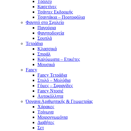
Τρόλευ
Κασετίνες
Τσάντες Εκδρομής
Τσαντάκια – Πορτοφόλια
Φαγητό στο Σχολείο
Παγούρια
Φαγητοδοχεία
Σουπλά
Τετράδια
Κλασσικά
Σπιράλ
Καλύμματα – Ετικέτες
Μουσικά
Fancy
Fancy Τετράδια
Στυλό – Μολύβια
Γόμες – Σφραγίδες
Fancy Ντοσιέ
Αυτοκόλλητα
Όργανα Αριθμητικής & Γεωμετρίας
Χάρακες
Τρίγωνα
Mοιρογνωμόνια
Διαβήτες
Σετ