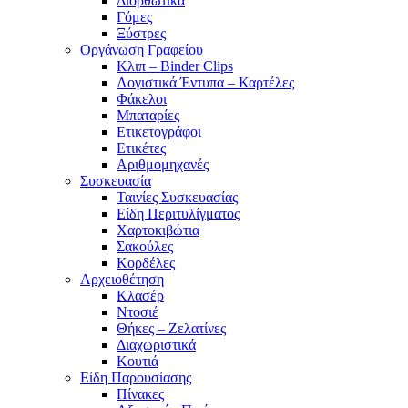
Διορθωτικά
Γόμες
Ξύστρες
Οργάνωση Γραφείου
Κλιπ – Binder Clips
Λογιστικά Έντυπα – Καρτέλες
Φάκελοι
Μπαταρίες
Ετικετογράφοι
Ετικέτες
Αριθμομηχανές
Συσκευασία
Ταινίες Συσκευασίας
Είδη Περιτυλίγματος
Χαρτοκιβώτια
Σακούλες
Κορδέλες
Αρχειοθέτηση
Κλασέρ
Ντοσιέ
Θήκες – Ζελατίνες
Διαχωριστικά
Κουτιά
Είδη Παρουσίασης
Πίνακες