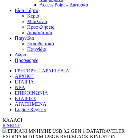
Access Point – Δικτυακά
Είδη Πάρτυ
Κεριά
Μπαλόνια
Προσκλήσεις
Διακόσμηση
Παιχνίδια
Εκπαιδευτικά
Παιχνίδια
Δώρα
Προσφορές
ΓΡΗΓΟΡΗ ΠΑΡΑΓΓΕΛΙΑ
ΑΡΧΙΚΗ
ΕΤΑΙΡΙΑ
ΝΕΑ
ΕΠΙΚΟΙΝΩΝΙΑ
ΕΤΑΙΡΙΕΣ
ΑΓΑΠΗΜΕΝΑ
Login / Register
ΚΑΛΑΘΙ
ΚΛΕΙΣΕ