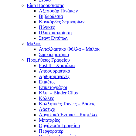
Είδη Παρουσίασης
Αξεσουάρ Πινάκων
Βιβλιοδεσία
Κονκάρδες Σεμιναρίων
Πίνακες
Πλαστικοποίηση
Σταντ Εντύπων
Μπλοκ
Ανταλλακτικά Φύλλα – Μπλοκ
Σημειωματάρια
Προμήθειες Γραφείου
Post It – Χαρτάκια
Αποσυρραπτικά
Αριθμομηχανές
Ετικέτες
Ετικετογράφοι
Κλιπ – Binder Clips
Κόλλες
Κολλητικές Ταινίες – Βάσεις
Λάστιχα
Λογιστικά Έντυπα – Καρτέλες
Μπαταρίες
Οργάνωση Γραφείου
Περφορατέρ