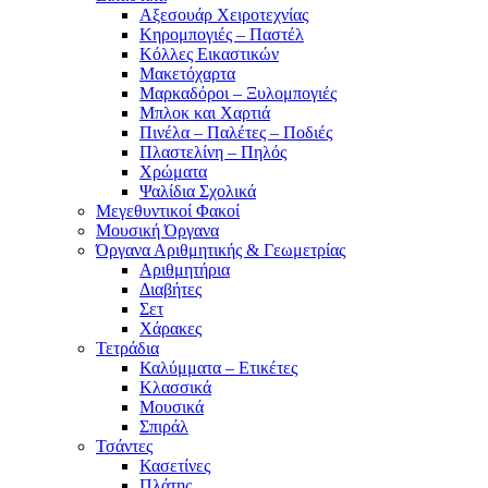
Αξεσουάρ Χειροτεχνίας
Κηρομπογιές – Παστέλ
Κόλλες Εικαστικών
Μακετόχαρτα
Μαρκαδόροι – Ξυλομπογιές
Μπλοκ και Χαρτιά
Πινέλα – Παλέτες – Ποδιές
Πλαστελίνη – Πηλός
Χρώματα
Ψαλίδια Σχολικά
Μεγεθυντικοί Φακοί
Μουσική Όργανα
Όργανα Αριθμητικής & Γεωμετρίας
Αριθμητήρια
Διαβήτες
Σετ
Χάρακες
Τετράδια
Καλύμματα – Ετικέτες
Κλασσικά
Μουσικά
Σπιράλ
Τσάντες
Κασετίνες
Πλάτης