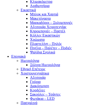
Κλιμακόμετρα
Αριθμητήρια
Εικαστικά
Μπλοκ και Χαρτιά
Μακετόχαρτα
Μαρκαδόροι – Ξυλομπογιές
Αξεσουάρ Χειροτεχνίας
Κηρομπογιές – Παστέλ
Κόλλες Εικαστικών
Χρώματα
Πλαστελίνη – Πηλός
Πινέλα – Παλέτες – Ποδιές
Ψαλίδια Σχολικά
Εποχιακά
Ημερολόγια
Ξύλινα Ημερολόγια
Εθνική Επέτειος
Χριστουγεννιάτικα
Αξεσουάρ
Γούρια
Διακόσμηση
Κορδέλες
Σακούλες – Τσάντες
Φωτάκια – LED
Πασχαλινά