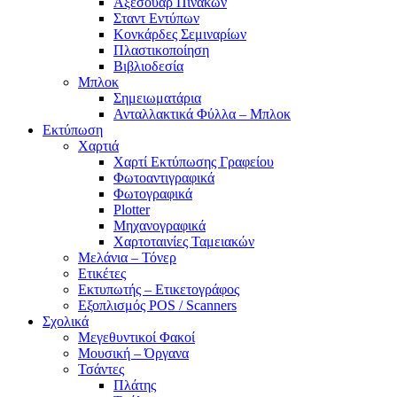
Αξεσουάρ Πινάκων
Σταντ Εντύπων
Κονκάρδες Σεμιναρίων
Πλαστικοποίηση
Βιβλιοδεσία
Μπλοκ
Σημειωματάρια
Ανταλλακτικά Φύλλα – Μπλοκ
Εκτύπωση
Χαρτιά
Χαρτί Εκτύπωσης Γραφείου
Φωτοαντιγραφικά
Φωτογραφικά
Plotter
Μηχανογραφικά
Χαρτοταινίες Ταμειακών
Μελάνια – Τόνερ
Ετικέτες
Εκτυπωτής – Ετικετογράφος
Εξοπλισμός POS / Scanners
Σχολικά
Μεγεθυντικοί Φακοί
Μουσική – Όργανα
Τσάντες
Πλάτης