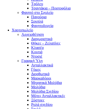
Τρόλευ
Τσαντάκια – Πορτοφόλια
Φαγητό στο Σχολείο
Παγούρια
Σουπλά
Φαγητοδοχεία
Χαρτοπωλείο
Αρχειοθέτηση
Διαχωριστικά
Θήκες – Ζελατίνες
Κλασέρ
Κουτιά
Ντοσιέ
Γραφική Ύλη
Ανταλλακτικά
Γόμες
Διορθωτικά
Μαρκαδόροι
Μηχανικά Μολύβια
Μολύβια
Μολύβια Σχεδίου
Μύτες Ανταλλακτικές
Ξύστρες
Ρολά σχεδίου
Στυλό