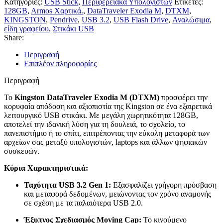
Κατηγορίες:
USB Stick
,
Περιφερειακά Υπολογιστών
Ετικέτες:
128GB
,
Armos Χαρτικά.
,
DataTraveler Exodia M
,
DTXM
,
KINGSTON
,
Pendrive
,
USB 3.2
,
USB Flash Drive
,
Αναλώσιμα
,
είδη γραφείου
,
Στικάκι USB
Share:
Περιγραφή
Επιπλέον πληροφορίες
Περιγραφή
Το
Kingston DataTraveler Exodia M (DTXM)
προσφέρει την
κορυφαία απόδοση και αξιοπιστία της Kingston σε ένα εξαιρετικά
λειτουργικό USB στικάκι. Με μεγάλη χωρητικότητα 128GB,
αποτελεί την ιδανική λύση για τη δουλειά, το σχολείο, το
πανεπιστήμιο ή το σπίτι, επιτρέποντας την εύκολη μεταφορά των
αρχείων σας μεταξύ υπολογιστών, laptops και άλλων ψηφιακών
συσκευών.
Κύρια Χαρακτηριστικά:
Ταχύτητα USB 3.2 Gen 1:
Εξασφαλίζει γρήγορη πρόσβαση
και μεταφορά δεδομένων, μειώνοντας τον χρόνο αναμονής
σε σχέση με τα παλαιότερα USB 2.0.
Έξυπνος Σχεδιασμός Moving Cap:
Το κινούμενο