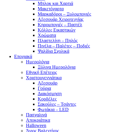
Μπλοκ και Χαρτιά
Μακετόχαρτα
Μαρκαδόροι – Ξυλομπογιές
Αξεσουάρ Χειροτεχνίας
Κηρομπογιές – Παστέλ
Κόλλες Εικαστικών
Χρώματα
Πλαστελίνη – Πηλός
Πινέλα – Παλέτες – Ποδιές
Ψαλίδια Σχολικά
Εποχιακά
Ημερολόγια
Ξύλινα Ημερολόγια
Εθνική Επέτειος
Χριστουγεννιάτικα
Αξεσουάρ
Γούρια
Διακόσμηση
Κορδέλες
Σακούλες – Τσάντες
Φωτάκια – LED
Πασχαλινά
Αποκριάτικα
Halloween
Άγιος Βαλεντίνος