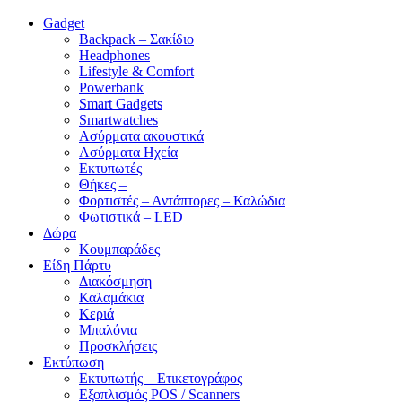
Gadget
Backpack – Σακίδιο
Headphones
Lifestyle & Comfort
Powerbank
Smart Gadgets
Smartwatches
Ασύρματα ακουστικά
Ασύρματα Ηχεία
Εκτυπωτές
Θήκες –
Φορτιστές – Αντάπτορες – Καλώδια
Φωτιστικά – LED
Δώρα
Κουμπαράδες
Είδη Πάρτυ
Διακόσμηση
Καλαμάκια
Κεριά
Μπαλόνια
Προσκλήσεις
Εκτύπωση
Εκτυπωτής – Ετικετογράφος
Εξοπλισμός POS / Scanners