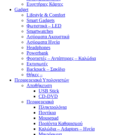
Ευχετήριες Κάρτες
Gadget
Lifestyle & Comfort
Smart Gadgets
Φωτιστικά – LED
Smartwatches
Ασύρματα Ακουστικά
Ασύρματα Ηχεία
Headphones
Powerbank
Φορτιστές – Αντάπτορες – Καλώδια
Εκτυπωτές
Backpack – Σακίδιο
Θήκες –
Περιφερειακά Υπολογιστών
Αποθήκευση
USB Stick
CD-DVD
Περιφερειακά
Πληκτρολόγια
Ποντίκια
Mousepad
Προϊόντα Καθαρισμού
Καλώδια – Adaptors – Ηχεία
Μικρόφωνα