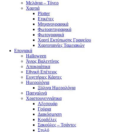
Μελάνια – Τόνερ
Χαρτιά
Plotter
Ετικέτες
Μηχανογραφικά
Φωτοαντιγραφικά
Φωτογραφικά
Χαρτί Εκτύπωσης Γραφείου
Χαρτοταινίες Ταμειακών
Εποχιακά
Halloween
Άγιος Βαλεντίνος
Αποκριάτικα
Εθνική Επέτειος
Ευχετήριες Κάρτες
Ημερολόγια
Ξύλινα Ημερολόγια
Πασχαλινά
Χριστουγεννιάτικα
Αξεσουάρ
Γούρια
Διακόσμηση
Κορδέλες
Σακούλες – Τσάντες
Στυλό