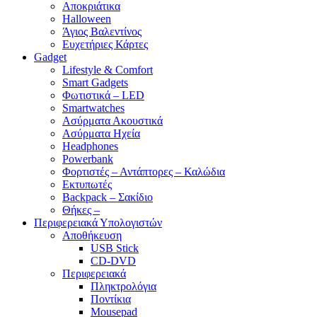
Αποκριάτικα
Halloween
Άγιος Βαλεντίνος
Ευχετήριες Κάρτες
Gadget
Lifestyle & Comfort
Smart Gadgets
Φωτιστικά – LED
Smartwatches
Ασύρματα Ακουστικά
Ασύρματα Ηχεία
Headphones
Powerbank
Φορτιστές – Αντάπτορες – Καλώδια
Εκτυπωτές
Backpack – Σακίδιο
Θήκες –
Περιφερειακά Υπολογιστών
Αποθήκευση
USB Stick
CD-DVD
Περιφερειακά
Πληκτρολόγια
Ποντίκια
Mousepad