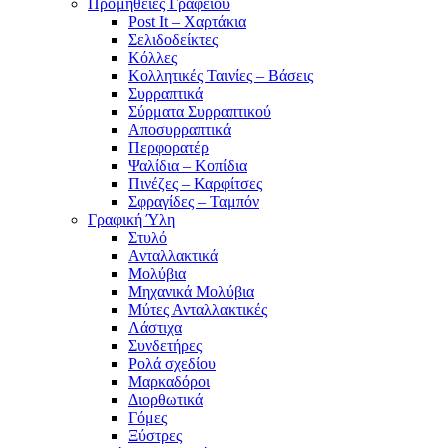
Προμήθειες Γραφείου
Post It – Χαρτάκια
Σελιδοδείκτες
Κόλλες
Κολλητικές Ταινίες – Βάσεις
Συρραπτικά
Σύρματα Συρραπτικού
Αποσυρραπτικά
Περφορατέρ
Ψαλίδια – Κοπίδια
Πινέζες – Καρφίτσες
Σφραγίδες – Ταμπόν
Γραφική Ύλη
Στυλό
Ανταλλακτικά
Μολύβια
Μηχανικά Μολύβια
Μύτες Ανταλλακτικές
Λάστιχα
Συνδετήρες
Ρολά σχεδίου
Μαρκαδόροι
Διορθωτικά
Γόμες
Ξύστρες