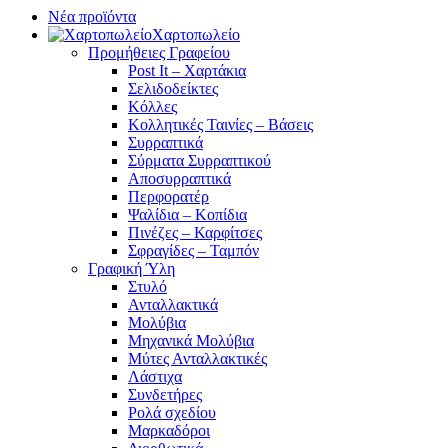
Νέα προϊόντα
Χαρτοπωλείο
Προμήθειες Γραφείου
Post It – Χαρτάκια
Σελιδοδείκτες
Κόλλες
Κολλητικές Ταινίες – Βάσεις
Συρραπτικά
Σύρματα Συρραπτικού
Αποσυρραπτικά
Περφορατέρ
Ψαλίδια – Κοπίδια
Πινέζες – Καρφίτσες
Σφραγίδες – Ταμπόν
Γραφική Ύλη
Στυλό
Ανταλλακτικά
Μολύβια
Μηχανικά Μολύβια
Μύτες Ανταλλακτικές
Λάστιχα
Συνδετήρες
Ρολά σχεδίου
Μαρκαδόροι