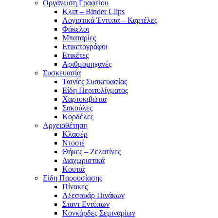
Οργάνωση Γραφείου
Κλιπ – Binder Clips
Λογιστικά Έντυπα – Καρτέλες
Φάκελοι
Μπαταρίες
Ετικετογράφοι
Ετικέτες
Αριθμομηχανές
Συσκευασία
Ταινίες Συσκευασίας
Είδη Περιτυλίγματος
Χαρτοκιβώτια
Σακούλες
Κορδέλες
Αρχειοθέτηση
Κλασέρ
Ντοσιέ
Θήκες – Ζελατίνες
Διαχωριστικά
Κουτιά
Είδη Παρουσίασης
Πίνακες
Αξεσουάρ Πινάκων
Σταντ Εντύπων
Κονκάρδες Σεμιναρίων