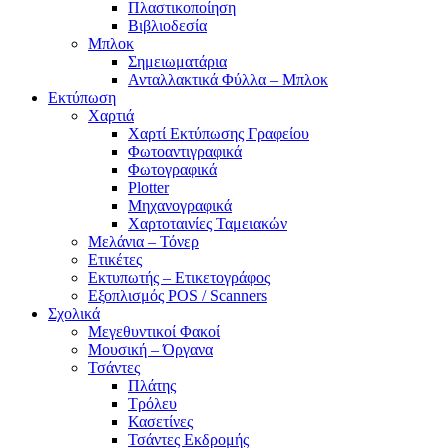
Πλαστικοποίηση
Βιβλιοδεσία
Μπλοκ
Σημειωματάρια
Ανταλλακτικά Φύλλα – Μπλοκ
Εκτύπωση
Χαρτιά
Χαρτί Εκτύπωσης Γραφείου
Φωτοαντιγραφικά
Φωτογραφικά
Plotter
Μηχανογραφικά
Χαρτοταινίες Ταμειακών
Μελάνια – Τόνερ
Ετικέτες
Εκτυπωτής – Ετικετογράφος
Εξοπλισμός POS / Scanners
Σχολικά
Μεγεθυντικοί Φακοί
Μουσική – Όργανα
Τσάντες
Πλάτης
Τρόλευ
Κασετίνες
Τσάντες Εκδρομής