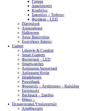
Γούρια
Διακόσμηση
Κορδέλες
Σακούλες – Τσάντες
Φωτάκια – LED
Πασχαλινά
Αποκριάτικα
Halloween
Άγιος Βαλεντίνος
Ευχετήριες Κάρτες
Gadget
Lifestyle & Comfort
Smart Gadgets
Φωτιστικά – LED
Smartwatches
Ασύρματα Ακουστικά
Ασύρματα Ηχεία
Headphones
Powerbank
Φορτιστές – Αντάπτορες – Καλώδια
Εκτυπωτές
Backpack – Σακίδιο
Θήκες –
Περιφερειακά Υπολογιστών
Αποθήκευση