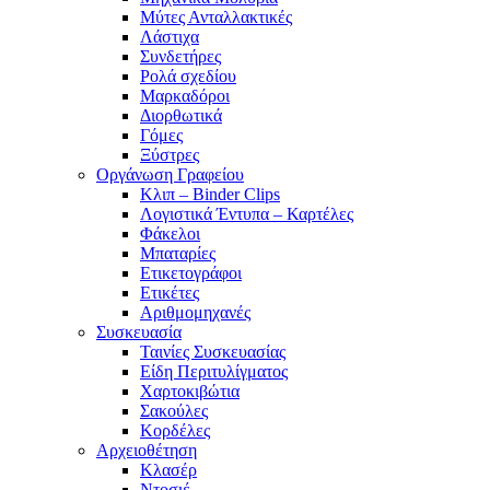
Μύτες Ανταλλακτικές
Λάστιχα
Συνδετήρες
Ρολά σχεδίου
Μαρκαδόροι
Διορθωτικά
Γόμες
Ξύστρες
Οργάνωση Γραφείου
Κλιπ – Binder Clips
Λογιστικά Έντυπα – Καρτέλες
Φάκελοι
Μπαταρίες
Ετικετογράφοι
Ετικέτες
Αριθμομηχανές
Συσκευασία
Ταινίες Συσκευασίας
Είδη Περιτυλίγματος
Χαρτοκιβώτια
Σακούλες
Κορδέλες
Αρχειοθέτηση
Κλασέρ
Ντοσιέ