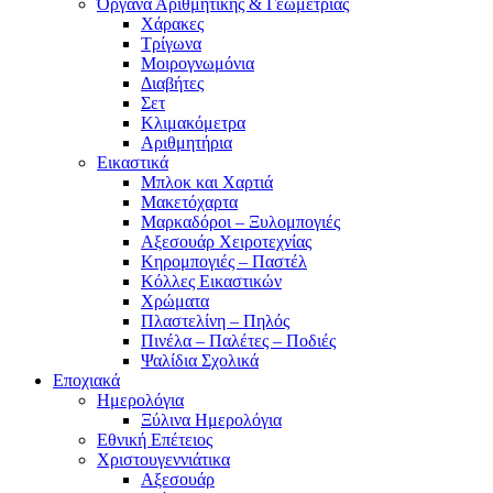
Όργανα Αριθμητικής & Γεωμετρίας
Χάρακες
Τρίγωνα
Mοιρογνωμόνια
Διαβήτες
Σετ
Κλιμακόμετρα
Αριθμητήρια
Εικαστικά
Μπλοκ και Χαρτιά
Μακετόχαρτα
Μαρκαδόροι – Ξυλομπογιές
Αξεσουάρ Χειροτεχνίας
Κηρομπογιές – Παστέλ
Κόλλες Εικαστικών
Χρώματα
Πλαστελίνη – Πηλός
Πινέλα – Παλέτες – Ποδιές
Ψαλίδια Σχολικά
Εποχιακά
Ημερολόγια
Ξύλινα Ημερολόγια
Εθνική Επέτειος
Χριστουγεννιάτικα
Αξεσουάρ