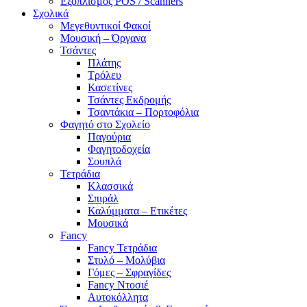
Εξοπλισμός POS / Scanners
Σχολικά
Μεγεθυντικοί Φακοί
Μουσική – Όργανα
Τσάντες
Πλάτης
Τρόλευ
Κασετίνες
Τσάντες Εκδρομής
Τσαντάκια – Πορτοφόλια
Φαγητό στο Σχολείο
Παγούρια
Φαγητοδοχεία
Σουπλά
Τετράδια
Κλασσικά
Σπιράλ
Καλύμματα – Ετικέτες
Μουσικά
Fancy
Fancy Τετράδια
Στυλό – Μολύβια
Γόμες – Σφραγίδες
Fancy Ντοσιέ
Αυτοκόλλητα