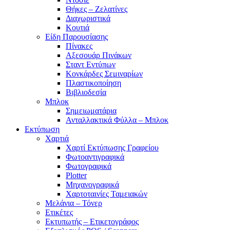
Θήκες – Ζελατίνες
Διαχωριστικά
Κουτιά
Είδη Παρουσίασης
Πίνακες
Αξεσουάρ Πινάκων
Σταντ Εντύπων
Κονκάρδες Σεμιναρίων
Πλαστικοποίηση
Βιβλιοδεσία
Μπλοκ
Σημειωματάρια
Ανταλλακτικά Φύλλα – Μπλοκ
Εκτύπωση
Χαρτιά
Χαρτί Εκτύπωσης Γραφείου
Φωτοαντιγραφικά
Φωτογραφικά
Plotter
Μηχανογραφικά
Χαρτοταινίες Ταμειακών
Μελάνια – Τόνερ
Ετικέτες
Εκτυπωτής – Ετικετογράφος