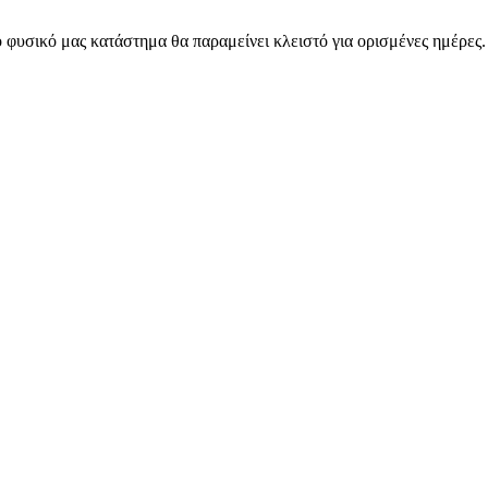
 φυσικό μας κατάστημα θα παραμείνει κλειστό για ορισμένες ημέρες
ARMOS CASH & CARRY B2B - ΜΟΝΟ ΓΙΑ ΜΕΤΑΠΩΛΗΤΕΣ
ARMOS CASH & CARRY B2B