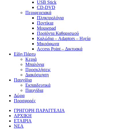
USB Stick
CD-DVD
Περιφερειακά
Πληκτρολόγια
Ποντίκια
Mousepad
Προϊόντα Καθαρισμού
Καλώδια – Adaptors – Ηχεία
Μικρόφωνα
Access Point – Δικτυακά
Είδη Πάρτυ
Κεριά
Μπαλόνια
Προσκλήσεις
Διακόσμηση
Παιχνίδια
Εκπαιδευτικά
Παιχνίδια
Δώρα
Προσφορές
ΓΡΗΓΟΡΗ ΠΑΡΑΓΓΕΛΙΑ
ΑΡΧΙΚΗ
ΕΤΑΙΡΙΑ
ΝΕΑ