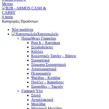
Μενου
0
items
Κατηγορίες Προϊόντων
Νέα προϊόντα
Χαρτοπωλείο
Προμήθειες Γραφείου
Post It – Χαρτάκια
Σελιδοδείκτες
Κόλλες
Κολλητικές Ταινίες – Βάσεις
Συρραπτικά
Σύρματα Συρραπτικού
Αποσυρραπτικά
Περφορατέρ
Ψαλίδια – Κοπίδια
Πινέζες – Καρφίτσες
Σφραγίδες – Ταμπόν
Γραφική Ύλη
Στυλό
Ανταλλακτικά
Μολύβια
Μηχανικά Μολύβια