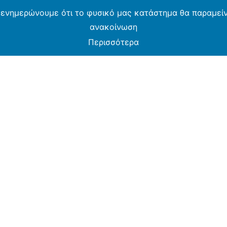
 ενημερώνουμε ότι το φυσικό μας κατάστημα θα παραμείνε
ανακοίνωση
Περισσότερα
MOS CASH & CARRY B2B - ΜΟΝΟ ΓΙΑ ΜΕΤΑΠΩΛΗ
ARMOS CASH & CARRY B2B