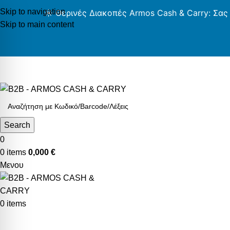
Skip to navigation
☀️ Θερινές Διακοπές Armos Cash & Carry: Σας
Skip to main content
AR
Search
0
0
items
0,000
€
Μενου
0
items
Κατηγορίες Προϊόντων