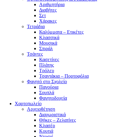
Αριθμητήρια
Διαβήτες
Σετ
Χάρακες
Τετράδια
Καλύμματα – Ετικέτες
Κλασσικά
Μουσικά
Σπιράλ
Τσάντες
Κασετίνες
Πλάτης
Τρόλευ
Τσαντάκια – Πορτοφόλια
Φαγητό στο Σχολείο
Παγούρια
Σουπλά
Φαγητοδοχεία
Χαρτοπωλείο
Αρχειοθέτηση
Διαχωριστικά
Θήκες – Ζελατίνες
Κλασέρ
Κουτιά
Ντοσιέ