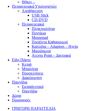
Θήκες –
Περιφερειακά Υπολογιστών
Αποθήκευση
USB Stick
CD-DVD
Περιφερειακά
Πληκτρολόγια
Ποντίκια
Mousepad
Προϊόντα Καθαρισμού
Καλώδια – Adaptors – Ηχεία
Μικρόφωνα
Access Point – Δικτυακά
Είδη Πάρτυ
Κεριά
Μπαλόνια
Προσκλήσεις
Διακόσμηση
Παιχνίδια
Εκπαιδευτικά
Παιχνίδια
Δώρα
Προσφορές
ΓΡΗΓΟΡΗ ΠΑΡΑΓΓΕΛΙΑ