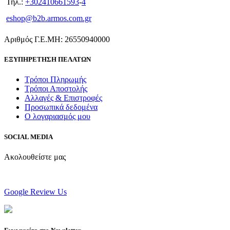
Τηλ.:
+302410661593
-
4
eshop@b2b.armos.com.gr
Αριθμός Γ.Ε.ΜΗ: 26550940000
ΕΞΥΠΗΡΕΤΗΣΗ ΠΕΛΑΤΩΝ
Τρόποι Πληρωμής
Τρόποι Αποστολής
Αλλαγές & Επιστροφές
Προσωπικά δεδομένα
Ο λογαριασμός μου
SOCIAL MEDIA
Ακολουθείστε μας
Google Review Us