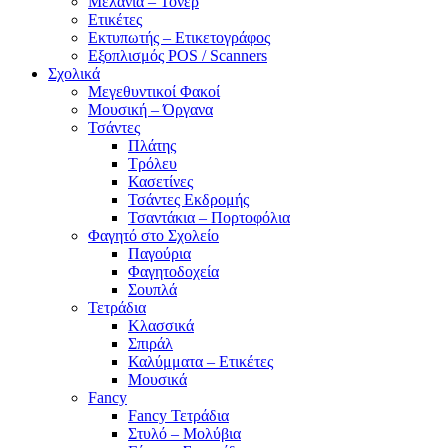
Μελάνια – Τόνερ
Ετικέτες
Εκτυπωτής – Ετικετογράφος
Εξοπλισμός POS / Scanners
Σχολικά
Μεγεθυντικοί Φακοί
Μουσική – Όργανα
Τσάντες
Πλάτης
Τρόλευ
Κασετίνες
Τσάντες Εκδρομής
Τσαντάκια – Πορτοφόλια
Φαγητό στο Σχολείο
Παγούρια
Φαγητοδοχεία
Σουπλά
Τετράδια
Κλασσικά
Σπιράλ
Καλύμματα – Ετικέτες
Μουσικά
Fancy
Fancy Τετράδια
Στυλό – Μολύβια