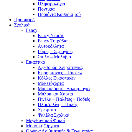
Πληκτρολόγια
Ποντίκια
Προϊόντα Καθαρισμού
Προσφορές
Σχολικά
Fancy
Fancy Ντοσιέ
Fancy Τετράδια
Αυτοκόλλητα
Γόμες – Σφραγίδες
Στυλό – Μολύβια
Εικαστικά
Αξεσουάρ Χειροτεχνίας
Κηρομπογιές – Παστέλ
Κόλλες Εικαστικών
Μακετόχαρτα
Μαρκαδόροι – Ξυλομπογιές
Μπλοκ και Χαρτιά
Πινέλα – Παλέτες – Ποδιές
Πλαστελίνη – Πηλός
Χρώματα
Ψαλίδια Σχολικά
Μεγεθυντικοί Φακοί
Μουσική Όργανα
Όργανα Αριθμητικής & Γεωμετρίας