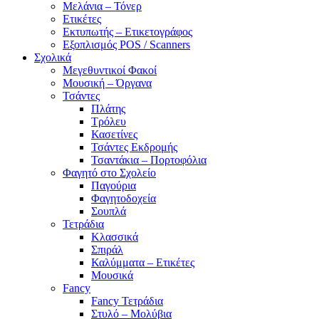
Μελάνια – Τόνερ
Ετικέτες
Εκτυπωτής – Ετικετογράφος
Εξοπλισμός POS / Scanners
Σχολικά
Μεγεθυντικοί Φακοί
Μουσική – Όργανα
Τσάντες
Πλάτης
Τρόλευ
Κασετίνες
Τσάντες Εκδρομής
Τσαντάκια – Πορτοφόλια
Φαγητό στο Σχολείο
Παγούρια
Φαγητοδοχεία
Σουπλά
Τετράδια
Κλασσικά
Σπιράλ
Καλύμματα – Ετικέτες
Μουσικά
Fancy
Fancy Τετράδια
Στυλό – Μολύβια