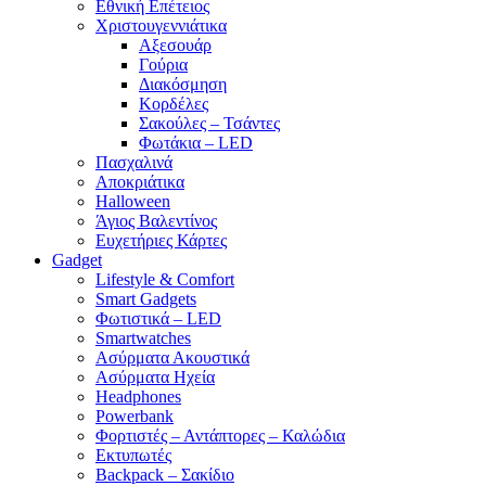
Εθνική Επέτειος
Χριστουγεννιάτικα
Αξεσουάρ
Γούρια
Διακόσμηση
Κορδέλες
Σακούλες – Τσάντες
Φωτάκια – LED
Πασχαλινά
Αποκριάτικα
Halloween
Άγιος Βαλεντίνος
Ευχετήριες Κάρτες
Gadget
Lifestyle & Comfort
Smart Gadgets
Φωτιστικά – LED
Smartwatches
Ασύρματα Ακουστικά
Ασύρματα Ηχεία
Headphones
Powerbank
Φορτιστές – Αντάπτορες – Καλώδια
Εκτυπωτές
Backpack – Σακίδιο