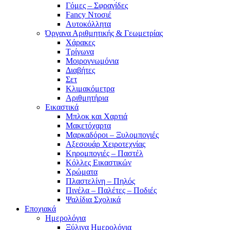
Γόμες – Σφραγίδες
Fancy Ντοσιέ
Αυτοκόλλητα
Όργανα Αριθμητικής & Γεωμετρίας
Χάρακες
Τρίγωνα
Mοιρογνωμόνια
Διαβήτες
Σετ
Κλιμακόμετρα
Αριθμητήρια
Εικαστικά
Μπλοκ και Χαρτιά
Μακετόχαρτα
Μαρκαδόροι – Ξυλομπογιές
Αξεσουάρ Χειροτεχνίας
Κηρομπογιές – Παστέλ
Κόλλες Εικαστικών
Χρώματα
Πλαστελίνη – Πηλός
Πινέλα – Παλέτες – Ποδιές
Ψαλίδια Σχολικά
Εποχιακά
Ημερολόγια
Ξύλινα Ημερολόγια