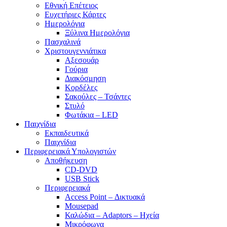
Εθνική Επέτειος
Ευχετήριες Κάρτες
Ημερολόγια
Ξύλινα Ημερολόγια
Πασχαλινά
Χριστουγεννιάτικα
Αξεσουάρ
Γούρια
Διακόσμηση
Κορδέλες
Σακούλες – Τσάντες
Στυλό
Φωτάκια – LED
Παιχνίδια
Εκπαιδευτικά
Παιχνίδια
Περιφερειακά Υπολογιστών
Αποθήκευση
CD-DVD
USB Stick
Περιφερειακά
Access Point – Δικτυακά
Mousepad
Καλώδια – Adaptors – Ηχεία
Μικρόφωνα