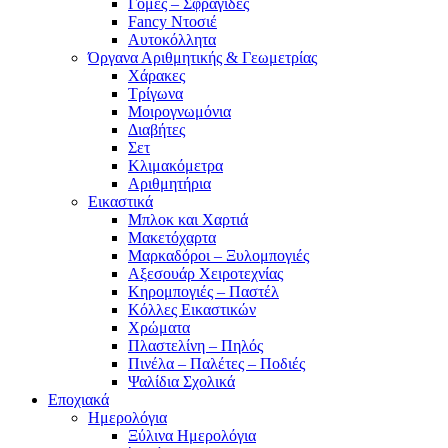
Γόμες – Σφραγίδες
Fancy Ντοσιέ
Αυτοκόλλητα
Όργανα Αριθμητικής & Γεωμετρίας
Χάρακες
Τρίγωνα
Mοιρογνωμόνια
Διαβήτες
Σετ
Κλιμακόμετρα
Αριθμητήρια
Εικαστικά
Μπλοκ και Χαρτιά
Μακετόχαρτα
Μαρκαδόροι – Ξυλομπογιές
Αξεσουάρ Χειροτεχνίας
Κηρομπογιές – Παστέλ
Κόλλες Εικαστικών
Χρώματα
Πλαστελίνη – Πηλός
Πινέλα – Παλέτες – Ποδιές
Ψαλίδια Σχολικά
Εποχιακά
Ημερολόγια
Ξύλινα Ημερολόγια