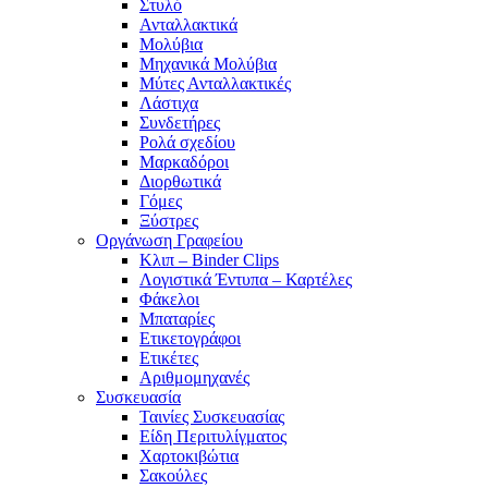
Στυλό
Ανταλλακτικά
Μολύβια
Μηχανικά Μολύβια
Μύτες Ανταλλακτικές
Λάστιχα
Συνδετήρες
Ρολά σχεδίου
Μαρκαδόροι
Διορθωτικά
Γόμες
Ξύστρες
Οργάνωση Γραφείου
Κλιπ – Binder Clips
Λογιστικά Έντυπα – Καρτέλες
Φάκελοι
Μπαταρίες
Ετικετογράφοι
Ετικέτες
Αριθμομηχανές
Συσκευασία
Ταινίες Συσκευασίας
Είδη Περιτυλίγματος
Χαρτοκιβώτια
Σακούλες