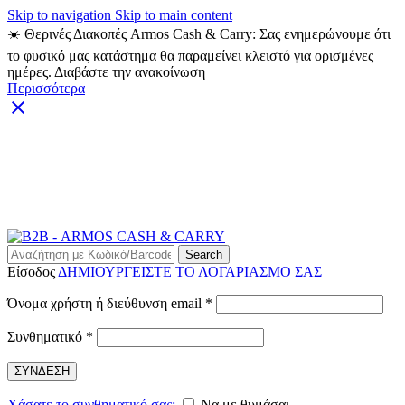
Skip to navigation
Skip to main content
☀️ Θερινές Διακοπές Armos Cash & Carry: Σας ενημερώνουμε ότι
το φυσικό μας κατάστημα θα παραμείνει κλειστό για ορισμένες
ημέρες. Διαβάστε την ανακοίνωση
Περισσότερα
ARMOS CASH & CARRY B2B - ΜΟΝΟ ΓΙΑ
ΜΕΤΑΠΩΛΗΤΕΣ
ARMOS CASH & CARRY B2B
Search
Είσοδος
ΔΗΜΙΟΥΡΓΕΙΣΤΕ ΤΟ ΛΟΓΑΡΙΑΣΜΟ ΣΑΣ
Απαιτείται
Όνομα χρήστη ή διεύθυνση email
*
Απαιτείται
Συνθηματικό
*
ΣΥΝΔΕΣΗ
Χάσατε το συνθηματικό σας;
Να με θυμάσαι