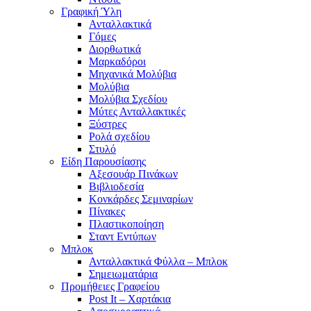
Γραφική Ύλη
Ανταλλακτικά
Γόμες
Διορθωτικά
Μαρκαδόροι
Μηχανικά Μολύβια
Μολύβια
Μολύβια Σχεδίου
Μύτες Ανταλλακτικές
Ξύστρες
Ρολά σχεδίου
Στυλό
Είδη Παρουσίασης
Αξεσουάρ Πινάκων
Βιβλιοδεσία
Κονκάρδες Σεμιναρίων
Πίνακες
Πλαστικοποίηση
Σταντ Εντύπων
Μπλοκ
Ανταλλακτικά Φύλλα – Μπλοκ
Σημειωματάρια
Προμήθειες Γραφείου
Post It – Χαρτάκια