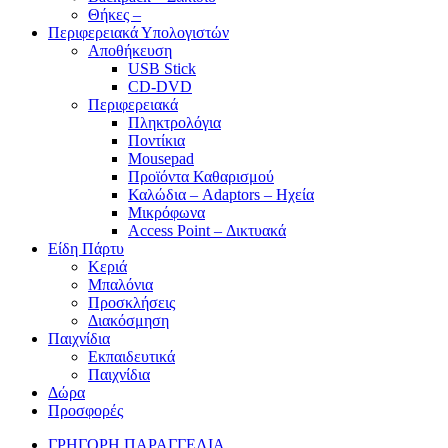
Θήκες –
Περιφερειακά Υπολογιστών
Αποθήκευση
USB Stick
CD-DVD
Περιφερειακά
Πληκτρολόγια
Ποντίκια
Mousepad
Προϊόντα Καθαρισμού
Καλώδια – Adaptors – Ηχεία
Μικρόφωνα
Access Point – Δικτυακά
Είδη Πάρτυ
Κεριά
Μπαλόνια
Προσκλήσεις
Διακόσμηση
Παιχνίδια
Εκπαιδευτικά
Παιχνίδια
Δώρα
Προσφορές
ΓΡΗΓΟΡΗ ΠΑΡΑΓΓΕΛΙΑ