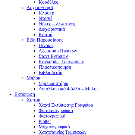
Κορδέλες
Αρχειοθέτηση
Κλασέρ
Ντοσιέ
Θήκες – Ζελατίνες
Διαχωριστικά
Κουτιά
Είδη Παρουσίασης
Πίνακες
Αξεσουάρ Πινάκων
Σταντ Εντύπων
Κονκάρδες Σεμιναρίων
Πλαστικοποίηση
Βιβλιοδεσία
Μπλοκ
Σημειωματάρια
Ανταλλακτικά Φύλλα – Μπλοκ
Εκτύπωση
Χαρτιά
Χαρτί Εκτύπωσης Γραφείου
Φωτοαντιγραφικά
Φωτογραφικά
Plotter
Μηχανογραφικά
Χαρτοταινίες Ταμειακών