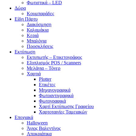
Φωτιστικά – LED
Δώρα
Κουμπαράδες
Είδη Πάρτυ
Διακόσμηση
Καλαμάκια
Κεριά
Μπαλόνια
Προσκλήσεις
Εκτύπωση
Εκτυπωτής – Ετικετογράφος
Εξοπλισμός POS / Scanners
Μελάνια – Τόνερ
Χαρτιά
Plotter
Ετικέτες
Μηχανογραφικά
Φωτοαντιγραφικά
Φωτογραφικά
Χαρτί Εκτύπωσης Γραφείου
Χαρτοταινίες Ταμειακών
Εποχιακά
Halloween
Άγιος Βαλεντίνος
Αποκριάτικα