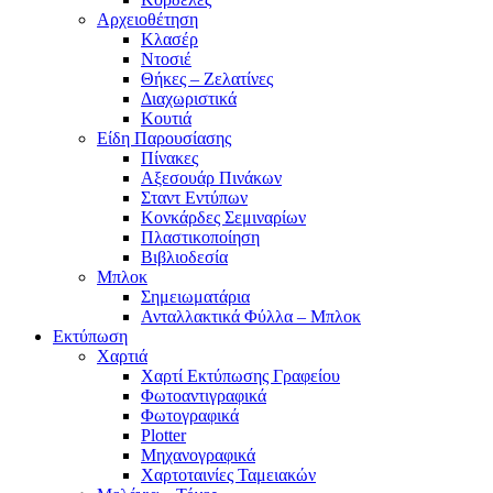
Αρχειοθέτηση
Κλασέρ
Ντοσιέ
Θήκες – Ζελατίνες
Διαχωριστικά
Κουτιά
Είδη Παρουσίασης
Πίνακες
Αξεσουάρ Πινάκων
Σταντ Εντύπων
Κονκάρδες Σεμιναρίων
Πλαστικοποίηση
Βιβλιοδεσία
Μπλοκ
Σημειωματάρια
Ανταλλακτικά Φύλλα – Μπλοκ
Εκτύπωση
Χαρτιά
Χαρτί Εκτύπωσης Γραφείου
Φωτοαντιγραφικά
Φωτογραφικά
Plotter
Μηχανογραφικά
Χαρτοταινίες Ταμειακών