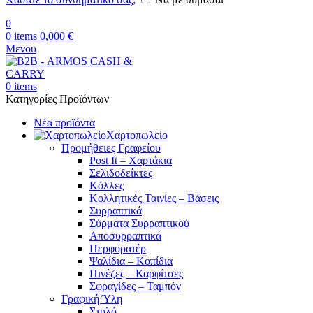
0
0
items
0,000
€
Μενου
0
items
Κατηγορίες Προϊόντων
Νέα προϊόντα
Χαρτοπωλείο
Προμήθειες Γραφείου
Post It – Χαρτάκια
Σελιδοδείκτες
Κόλλες
Κολλητικές Ταινίες – Βάσεις
Συρραπτικά
Σύρματα Συρραπτικού
Αποσυρραπτικά
Περφορατέρ
Ψαλίδια – Κοπίδια
Πινέζες – Καρφίτσες
Σφραγίδες – Ταμπόν
Γραφική Ύλη
Στυλό