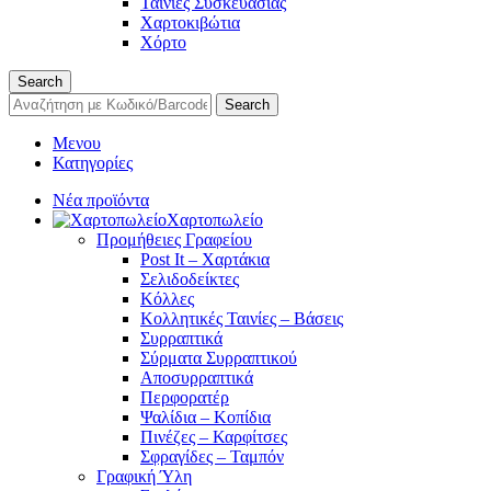
Ταινίες Συσκευασίας
Χαρτοκιβώτια
Χόρτο
Search
Search
Μενου
Κατηγορίες
Νέα προϊόντα
Χαρτοπωλείο
Προμήθειες Γραφείου
Post It – Χαρτάκια
Σελιδοδείκτες
Κόλλες
Κολλητικές Ταινίες – Βάσεις
Συρραπτικά
Σύρματα Συρραπτικού
Αποσυρραπτικά
Περφορατέρ
Ψαλίδια – Κοπίδια
Πινέζες – Καρφίτσες
Σφραγίδες – Ταμπόν
Γραφική Ύλη