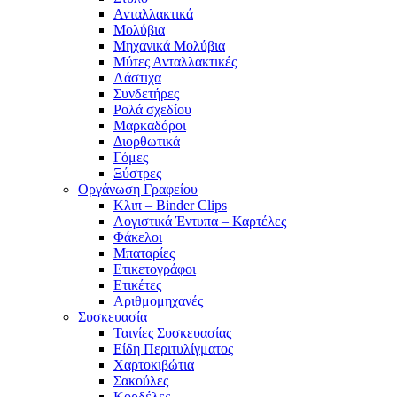
Ανταλλακτικά
Μολύβια
Μηχανικά Μολύβια
Μύτες Ανταλλακτικές
Λάστιχα
Συνδετήρες
Ρολά σχεδίου
Μαρκαδόροι
Διορθωτικά
Γόμες
Ξύστρες
Οργάνωση Γραφείου
Κλιπ – Binder Clips
Λογιστικά Έντυπα – Καρτέλες
Φάκελοι
Μπαταρίες
Ετικετογράφοι
Ετικέτες
Αριθμομηχανές
Συσκευασία
Ταινίες Συσκευασίας
Είδη Περιτυλίγματος
Χαρτοκιβώτια
Σακούλες
Κορδέλες