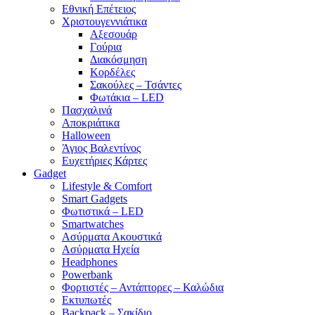
Εθνική Επέτειος
Χριστουγεννιάτικα
Αξεσουάρ
Γούρια
Διακόσμηση
Κορδέλες
Σακούλες – Τσάντες
Φωτάκια – LED
Πασχαλινά
Αποκριάτικα
Halloween
Άγιος Βαλεντίνος
Ευχετήριες Κάρτες
Gadget
Lifestyle & Comfort
Smart Gadgets
Φωτιστικά – LED
Smartwatches
Ασύρματα Ακουστικά
Ασύρματα Ηχεία
Headphones
Powerbank
Φορτιστές – Αντάπτορες – Καλώδια
Εκτυπωτές
Backpack – Σακίδιο