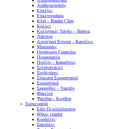
Αποσυρραπτικά
Αριθμομηχανές
Ετικέτες
Ετικετογράφοι
Κλιπ – Binder Clips
Κόλλες
Κολλητικές Ταινίες – Βάσεις
Λάστιχα
Λογιστικά Έντυπα – Καρτέλες
Μπαταρίες
Οργάνωση Γραφείου
Περφορατέρ
Πινέζες – Καρφίτσες
Σελιδοδείκτες
Συνδετήρες
Σύρματα Συρραπτικού
Συρραπτικά
Σφραγίδες – Ταμπόν
Φάκελοι
Ψαλίδια – Κοπίδια
Συσκευασία
Είδη Περιτυλίγματος
Θήκες courier
Κορδέλες
Σακούλες