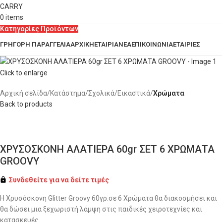
0
items
Κατηγορίες Προϊόντων
ΓΡΗΓΟΡΗ ΠΑΡΑΓΓΕΛΙΑ
ΑΡΧΙΚΗ
ΕΤΑΙΡΙΑ
ΝΕΑ
ΕΠΙΚΟΙΝΩΝΙΑ
ΕΤΑΙΡΙΕΣ
Click to enlarge
Αρχική σελίδα
Κατάστημα
Σχολικά
Εικαστικά
Χρώματα
Back to products
ΧΡΥΣΟΣΚΟΝΗ ΑΛΑΤΙΕΡΑ 60gr ΣΕΤ 6 ΧΡΩΜΑΤΑ
GROOVY
Συνδεθείτε για να δείτε τιμές
Η Χρυσόσκονη Glitter Groovy 60γρ.σε 6 Χρώματα θα διακοσμήσει και
θα δώσει μια ξεχωριστή λάμψη στις παιδικές χειροτεχνίες και
κατασκευές.