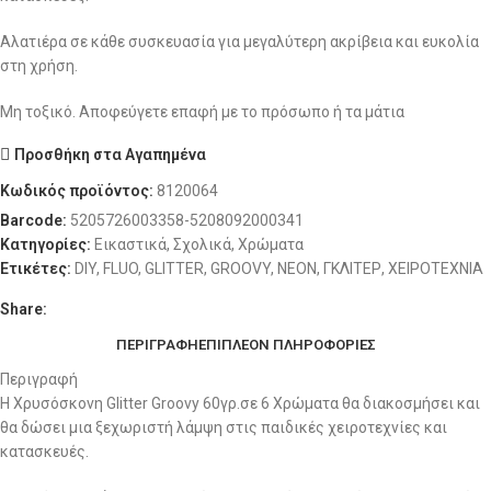
Αλατιέρα σε κάθε συσκευασία για μεγαλύτερη ακρίβεια και ευκολία
στη χρήση.
Μη τοξικό. Αποφεύγετε επαφή με το πρόσωπο ή τα μάτια
Προσθήκη στα Αγαπημένα
Κωδικός προϊόντος:
8120064
Barcode:
5205726003358-5208092000341
Κατηγορίες:
Εικαστικά
,
Σχολικά
,
Χρώματα
Ετικέτες:
DIY
,
FLUO
,
GLITTER
,
GROOVY
,
NEON
,
ΓΚΛΙΤΕΡ
,
ΧΕΙΡΟΤΕΧΝΙΑ
Share:
ΠΕΡΙΓΡΑΦΉ
ΕΠΙΠΛΈΟΝ ΠΛΗΡΟΦΟΡΊΕΣ
Περιγραφή
Η Χρυσόσκονη Glitter Groovy 60γρ.σε 6 Χρώματα θα διακοσμήσει και
θα δώσει μια ξεχωριστή λάμψη στις παιδικές χειροτεχνίες και
κατασκευές.