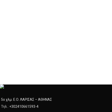
5ο χλμ. Ε.Ο. ΛΑΡΙΣΑΣ – ΑΘΗΝΑΣ
Τηλ.:
+302410661593
-
4