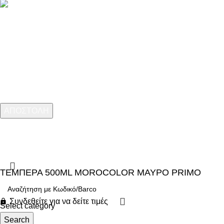
Εγγραφείτε στο Newsletter
ARMOS CASH & CARRY
2023 CREATED BY
MINIMAL.gr
. PREMIUM E-
COMMERCE SOLUTIONS.
ΤΕΜΠΕΡΑ 500ML MOROCOLOR ΜΑΥΡΟ PRIMO
Συνδεθείτε για να δείτε τιμές
Select category
Search