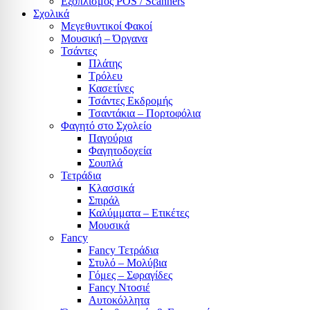
Εξοπλισμός POS / Scanners
Σχολικά
Μεγεθυντικοί Φακοί
Μουσική – Όργανα
Τσάντες
Πλάτης
Τρόλευ
Κασετίνες
Τσάντες Εκδρομής
Τσαντάκια – Πορτοφόλια
Φαγητό στο Σχολείο
Παγούρια
Φαγητοδοχεία
Σουπλά
Τετράδια
Κλασσικά
Σπιράλ
Καλύμματα – Ετικέτες
Μουσικά
Fancy
Fancy Τετράδια
Στυλό – Μολύβια
Γόμες – Σφραγίδες
Fancy Ντοσιέ
Αυτοκόλλητα