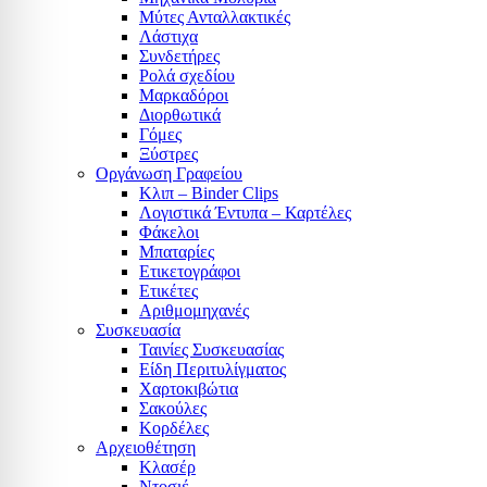
Μύτες Ανταλλακτικές
Λάστιχα
Συνδετήρες
Ρολά σχεδίου
Μαρκαδόροι
Διορθωτικά
Γόμες
Ξύστρες
Οργάνωση Γραφείου
Κλιπ – Binder Clips
Λογιστικά Έντυπα – Καρτέλες
Φάκελοι
Μπαταρίες
Ετικετογράφοι
Ετικέτες
Αριθμομηχανές
Συσκευασία
Ταινίες Συσκευασίας
Είδη Περιτυλίγματος
Χαρτοκιβώτια
Σακούλες
Κορδέλες
Αρχειοθέτηση
Κλασέρ
Ντοσιέ