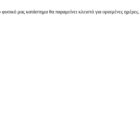
 φυσικό μας κατάστημα θα παραμείνει κλειστό για ορισμένες ημέρες
ARMOS CASH & CARRY B2B - ΜΟΝΟ ΓΙΑ ΜΕΤΑΠΩΛΗΤΕΣ
ARMOS CASH & CARRY B2B