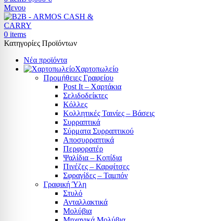
Μενου
0
items
Κατηγορίες Προϊόντων
Νέα προϊόντα
Χαρτοπωλείο
Προμήθειες Γραφείου
Post It – Χαρτάκια
Σελιδοδείκτες
Κόλλες
Κολλητικές Ταινίες – Βάσεις
Συρραπτικά
Σύρματα Συρραπτικού
Αποσυρραπτικά
Περφορατέρ
Ψαλίδια – Κοπίδια
Πινέζες – Καρφίτσες
Σφραγίδες – Ταμπόν
Γραφική Ύλη
Στυλό
Ανταλλακτικά
Μολύβια
Μηχανικά Μολύβια