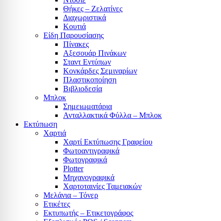
Θήκες – Ζελατίνες
Διαχωριστικά
Κουτιά
Είδη Παρουσίασης
Πίνακες
Αξεσουάρ Πινάκων
Σταντ Εντύπων
Κονκάρδες Σεμιναρίων
Πλαστικοποίηση
Βιβλιοδεσία
Μπλοκ
Σημειωματάρια
Ανταλλακτικά Φύλλα – Μπλοκ
Εκτύπωση
Χαρτιά
Χαρτί Εκτύπωσης Γραφείου
Φωτοαντιγραφικά
Φωτογραφικά
Plotter
Μηχανογραφικά
Χαρτοταινίες Ταμειακών
Μελάνια – Τόνερ
Ετικέτες
Εκτυπωτής – Ετικετογράφος