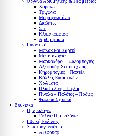
Όργανα Αριθμητικής & Γεωμετρίας
Χάρακες
Τρίγωνα
Mοιρογνωμόνια
Διαβήτες
Σετ
Κλιμακόμετρα
Αριθμητήρια
Εικαστικά
Μπλοκ και Χαρτιά
Μακετόχαρτα
Μαρκαδόροι – Ξυλομπογιές
Αξεσουάρ Χειροτεχνίας
Κηρομπογιές – Παστέλ
Κόλλες Εικαστικών
Χρώματα
Πλαστελίνη – Πηλός
Πινέλα – Παλέτες – Ποδιές
Ψαλίδια Σχολικά
Εποχιακά
Ημερολόγια
Ξύλινα Ημερολόγια
Εθνική Επέτειος
Χριστουγεννιάτικα
Αξεσουάρ