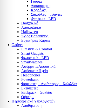
Γούρια
Διακόσμηση
Κορδέλες
Σακούλες – Τσάντες
Φωτάκια – LED
Πασχαλινά
Αποκριάτικα
Halloween
Άγιος Βαλεντίνος
Ευχετήριες Κάρτες
Gadget
Lifestyle & Comfort
Smart Gadgets
Φωτιστικά – LED
Smartwatches
Ασύρματα Ακουστικά
Ασύρματα Ηχεία
Headphones
Powerbank
Φορτιστές – Αντάπτορες – Καλώδια
Εκτυπωτές
Backpack – Σακίδιο
Θήκες –
Περιφερειακά Υπολογιστών
Αποθήκευση