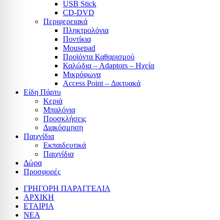
USB Stick
CD-DVD
Περιφερειακά
Πληκτρολόγια
Ποντίκια
Mousepad
Προϊόντα Καθαρισμού
Καλώδια – Adaptors – Ηχεία
Μικρόφωνα
Access Point – Δικτυακά
Είδη Πάρτυ
Κεριά
Μπαλόνια
Προσκλήσεις
Διακόσμηση
Παιχνίδια
Εκπαιδευτικά
Παιχνίδια
Δώρα
Προσφορές
ΓΡΗΓΟΡΗ ΠΑΡΑΓΓΕΛΙΑ
ΑΡΧΙΚΗ
ΕΤΑΙΡΙΑ
ΝΕΑ