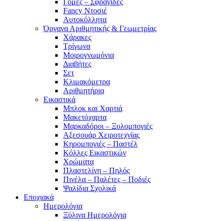
Γόμες – Σφραγίδες
Fancy Ντοσιέ
Αυτοκόλλητα
Όργανα Αριθμητικής & Γεωμετρίας
Χάρακες
Τρίγωνα
Mοιρογνωμόνια
Διαβήτες
Σετ
Κλιμακόμετρα
Αριθμητήρια
Εικαστικά
Μπλοκ και Χαρτιά
Μακετόχαρτα
Μαρκαδόροι – Ξυλομπογιές
Αξεσουάρ Χειροτεχνίας
Κηρομπογιές – Παστέλ
Κόλλες Εικαστικών
Χρώματα
Πλαστελίνη – Πηλός
Πινέλα – Παλέτες – Ποδιές
Ψαλίδια Σχολικά
Εποχιακά
Ημερολόγια
Ξύλινα Ημερολόγια