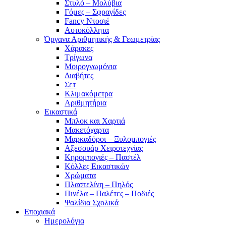
Στυλό – Μολύβια
Γόμες – Σφραγίδες
Fancy Ντοσιέ
Αυτοκόλλητα
Όργανα Αριθμητικής & Γεωμετρίας
Χάρακες
Τρίγωνα
Mοιρογνωμόνια
Διαβήτες
Σετ
Κλιμακόμετρα
Αριθμητήρια
Εικαστικά
Μπλοκ και Χαρτιά
Μακετόχαρτα
Μαρκαδόροι – Ξυλομπογιές
Αξεσουάρ Χειροτεχνίας
Κηρομπογιές – Παστέλ
Κόλλες Εικαστικών
Χρώματα
Πλαστελίνη – Πηλός
Πινέλα – Παλέτες – Ποδιές
Ψαλίδια Σχολικά
Εποχιακά
Ημερολόγια