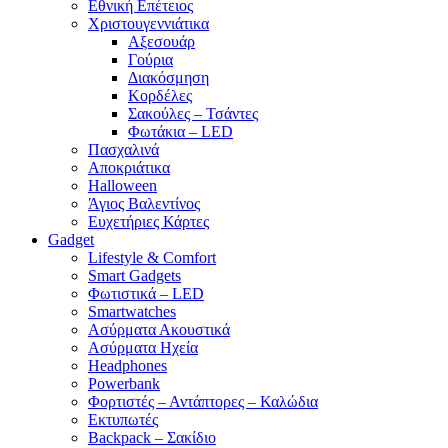
Εθνική Επέτειος
Χριστουγεννιάτικα
Αξεσουάρ
Γούρια
Διακόσμηση
Κορδέλες
Σακούλες – Τσάντες
Φωτάκια – LED
Πασχαλινά
Αποκριάτικα
Halloween
Άγιος Βαλεντίνος
Ευχετήριες Κάρτες
Gadget
Lifestyle & Comfort
Smart Gadgets
Φωτιστικά – LED
Smartwatches
Ασύρματα Ακουστικά
Ασύρματα Ηχεία
Headphones
Powerbank
Φορτιστές – Αντάπτορες – Καλώδια
Εκτυπωτές
Backpack – Σακίδιο