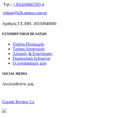
Τηλ.:
+302410661593
-
4
eshop@b2b.armos.com.gr
Αριθμός Γ.Ε.ΜΗ: 26550940000
ΕΞΥΠΗΡΕΤΗΣΗ ΠΕΛΑΤΩΝ
Τρόποι Πληρωμής
Τρόποι Αποστολής
Αλλαγές & Επιστροφές
Προσωπικά δεδομένα
Ο λογαριασμός μου
SOCIAL MEDIA
Ακολουθείστε μας
Google Review Us