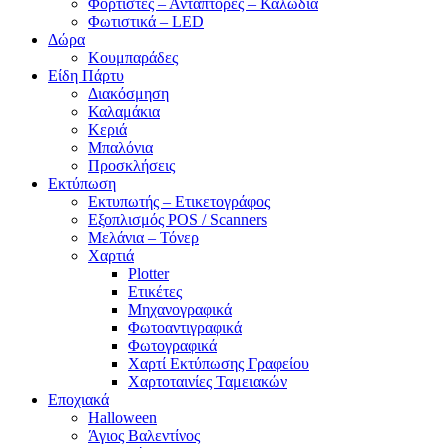
Φορτιστές – Αντάπτορες – Καλώδια
Φωτιστικά – LED
Δώρα
Κουμπαράδες
Είδη Πάρτυ
Διακόσμηση
Καλαμάκια
Κεριά
Μπαλόνια
Προσκλήσεις
Εκτύπωση
Εκτυπωτής – Ετικετογράφος
Εξοπλισμός POS / Scanners
Μελάνια – Τόνερ
Χαρτιά
Plotter
Ετικέτες
Μηχανογραφικά
Φωτοαντιγραφικά
Φωτογραφικά
Χαρτί Εκτύπωσης Γραφείου
Χαρτοταινίες Ταμειακών
Εποχιακά
Halloween
Άγιος Βαλεντίνος