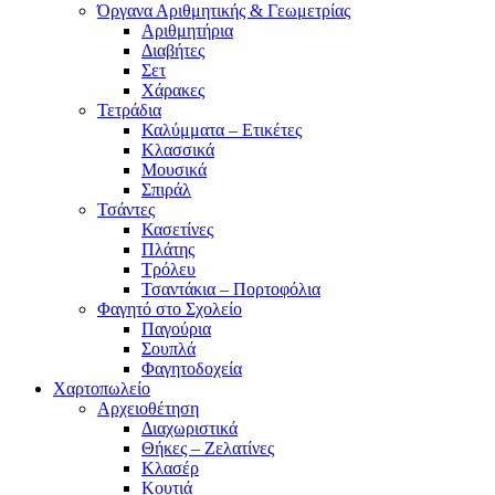
Όργανα Αριθμητικής & Γεωμετρίας
Αριθμητήρια
Διαβήτες
Σετ
Χάρακες
Τετράδια
Καλύμματα – Ετικέτες
Κλασσικά
Μουσικά
Σπιράλ
Τσάντες
Κασετίνες
Πλάτης
Τρόλευ
Τσαντάκια – Πορτοφόλια
Φαγητό στο Σχολείο
Παγούρια
Σουπλά
Φαγητοδοχεία
Χαρτοπωλείο
Αρχειοθέτηση
Διαχωριστικά
Θήκες – Ζελατίνες
Κλασέρ
Κουτιά