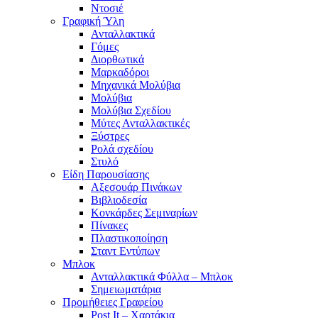
Ντοσιέ
Γραφική Ύλη
Ανταλλακτικά
Γόμες
Διορθωτικά
Μαρκαδόροι
Μηχανικά Μολύβια
Μολύβια
Μολύβια Σχεδίου
Μύτες Ανταλλακτικές
Ξύστρες
Ρολά σχεδίου
Στυλό
Είδη Παρουσίασης
Αξεσουάρ Πινάκων
Βιβλιοδεσία
Κονκάρδες Σεμιναρίων
Πίνακες
Πλαστικοποίηση
Σταντ Εντύπων
Μπλοκ
Ανταλλακτικά Φύλλα – Μπλοκ
Σημειωματάρια
Προμήθειες Γραφείου
Post It – Χαρτάκια