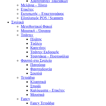
Χαρτοταινίες Ταμειακών
Μελάνια – Τόνερ
Ετικέτες
Εκτυπωτής – Ετικετογράφος
Εξοπλισμός POS / Scanners
Σχολικά
Μεγεθυντικοί Φακοί
Μουσική – Όργανα
Τσάντες
Πλάτης
Τρόλευ
Κασετίνες
Τσάντες Εκδρομής
Τσαντάκια – Πορτοφόλια
Φαγητό στο Σχολείο
Παγούρια
Φαγητοδοχεία
Σουπλά
Τετράδια
Κλασσικά
Σπιράλ
Καλύμματα – Ετικέτες
Μουσικά
Fancy
Fancy Τετράδια