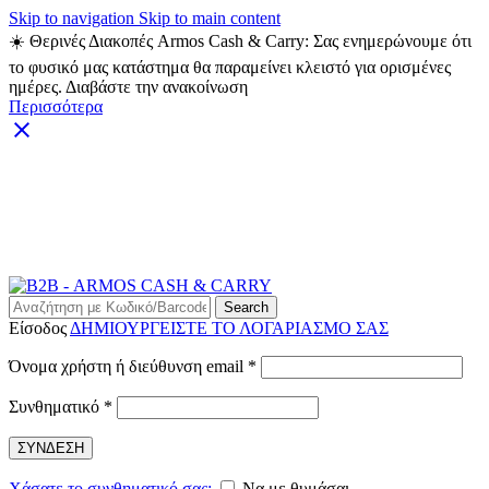
Skip to navigation
Skip to main content
☀️ Θερινές Διακοπές Armos Cash & Carry: Σας ενημερώνουμε ότι
το φυσικό μας κατάστημα θα παραμείνει κλειστό για ορισμένες
ημέρες. Διαβάστε την ανακοίνωση
Περισσότερα
ARMOS CASH & CARRY B2B - ΜΟΝΟ ΓΙΑ
ΜΕΤΑΠΩΛΗΤΕΣ
ARMOS CASH & CARRY B2B
Search
Είσοδος
ΔΗΜΙΟΥΡΓΕΙΣΤΕ ΤΟ ΛΟΓΑΡΙΑΣΜΟ ΣΑΣ
Απαιτείται
Όνομα χρήστη ή διεύθυνση email
*
Απαιτείται
Συνθηματικό
*
ΣΥΝΔΕΣΗ
Χάσατε το συνθηματικό σας;
Να με θυμάσαι