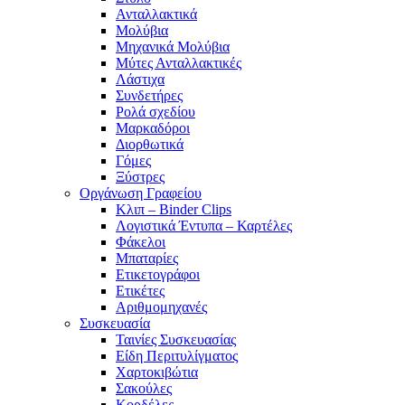
Ανταλλακτικά
Μολύβια
Μηχανικά Μολύβια
Μύτες Ανταλλακτικές
Λάστιχα
Συνδετήρες
Ρολά σχεδίου
Μαρκαδόροι
Διορθωτικά
Γόμες
Ξύστρες
Οργάνωση Γραφείου
Κλιπ – Binder Clips
Λογιστικά Έντυπα – Καρτέλες
Φάκελοι
Μπαταρίες
Ετικετογράφοι
Ετικέτες
Αριθμομηχανές
Συσκευασία
Ταινίες Συσκευασίας
Είδη Περιτυλίγματος
Χαρτοκιβώτια
Σακούλες
Κορδέλες