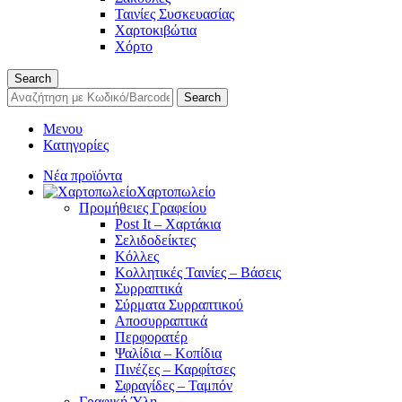
Ταινίες Συσκευασίας
Χαρτοκιβώτια
Χόρτο
Search
Search
Μενου
Κατηγορίες
Νέα προϊόντα
Χαρτοπωλείο
Προμήθειες Γραφείου
Post It – Χαρτάκια
Σελιδοδείκτες
Κόλλες
Κολλητικές Ταινίες – Βάσεις
Συρραπτικά
Σύρματα Συρραπτικού
Αποσυρραπτικά
Περφορατέρ
Ψαλίδια – Κοπίδια
Πινέζες – Καρφίτσες
Σφραγίδες – Ταμπόν
Γραφική Ύλη