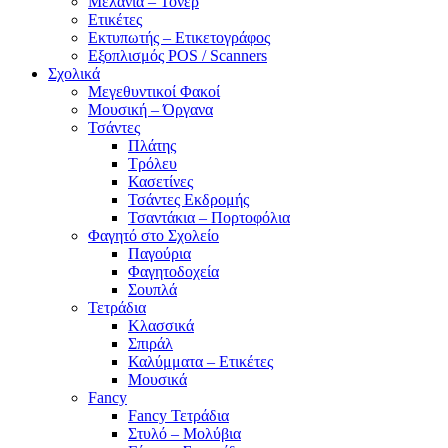
Μελάνια – Τόνερ
Ετικέτες
Εκτυπωτής – Ετικετογράφος
Εξοπλισμός POS / Scanners
Σχολικά
Μεγεθυντικοί Φακοί
Μουσική – Όργανα
Τσάντες
Πλάτης
Τρόλευ
Κασετίνες
Τσάντες Εκδρομής
Τσαντάκια – Πορτοφόλια
Φαγητό στο Σχολείο
Παγούρια
Φαγητοδοχεία
Σουπλά
Τετράδια
Κλασσικά
Σπιράλ
Καλύμματα – Ετικέτες
Μουσικά
Fancy
Fancy Τετράδια
Στυλό – Μολύβια