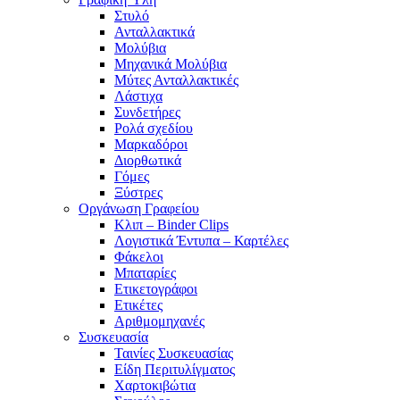
Στυλό
Ανταλλακτικά
Μολύβια
Μηχανικά Μολύβια
Μύτες Ανταλλακτικές
Λάστιχα
Συνδετήρες
Ρολά σχεδίου
Μαρκαδόροι
Διορθωτικά
Γόμες
Ξύστρες
Οργάνωση Γραφείου
Κλιπ – Binder Clips
Λογιστικά Έντυπα – Καρτέλες
Φάκελοι
Μπαταρίες
Ετικετογράφοι
Ετικέτες
Αριθμομηχανές
Συσκευασία
Ταινίες Συσκευασίας
Είδη Περιτυλίγματος
Χαρτοκιβώτια