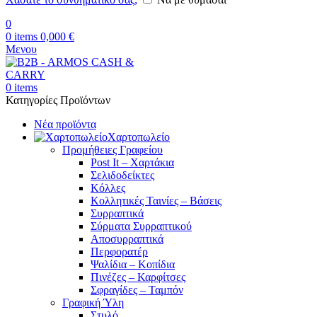
0
0
items
0,000
€
Μενου
0
items
Κατηγορίες Προϊόντων
Νέα προϊόντα
Χαρτοπωλείο
Προμήθειες Γραφείου
Post It – Χαρτάκια
Σελιδοδείκτες
Κόλλες
Κολλητικές Ταινίες – Βάσεις
Συρραπτικά
Σύρματα Συρραπτικού
Αποσυρραπτικά
Περφορατέρ
Ψαλίδια – Κοπίδια
Πινέζες – Καρφίτσες
Σφραγίδες – Ταμπόν
Γραφική Ύλη
Στυλό