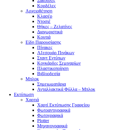
Σακούλες
Κορδέλες
Αρχειοθέτηση
Κλασέρ
Ντοσιέ
Θήκες – Ζελατίνες
Διαχωριστικά
Κουτιά
Είδη Παρουσίασης
Πίνακες
Αξεσουάρ Πινάκων
Σταντ Εντύπων
Κονκάρδες Σεμιναρίων
Πλαστικοποίηση
Βιβλιοδεσία
Μπλοκ
Σημειωματάρια
Ανταλλακτικά Φύλλα – Μπλοκ
Εκτύπωση
Χαρτιά
Χαρτί Εκτύπωσης Γραφείου
Φωτοαντιγραφικά
Φωτογραφικά
Plotter
Μηχανογραφικά