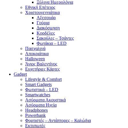
Ξύλινα Ημερολόγια
Εθνική Επέτειος
Χριστουγεννιάτικα
Αξεσουάρ
Γούρια
Διακόσμηση
Κορδέλες
Σακούλες – Τσάντες
Φωτάκια – LED
Πασχαλινά
Αποκριάτικα
Halloween
Άγιος Βαλεντίνος
Ευχετήριες Κάρτες
Gadget
Lifestyle & Comfort
Smart Gadgets
Φωτιστικά – LED
Smartwatches
Ασύρματα Ακουστικά
Ασύρματα Ηχεία
Headphones
Powerbank
Φορτιστές – Αντάπτορες – Καλώδια
Εκτυπωτές