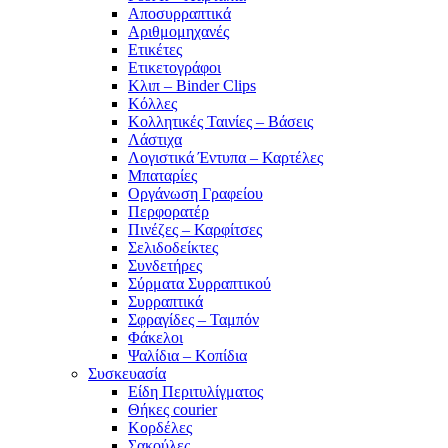
Αποσυρραπτικά
Αριθμομηχανές
Ετικέτες
Ετικετογράφοι
Κλιπ – Binder Clips
Κόλλες
Κολλητικές Ταινίες – Βάσεις
Λάστιχα
Λογιστικά Έντυπα – Καρτέλες
Μπαταρίες
Οργάνωση Γραφείου
Περφορατέρ
Πινέζες – Καρφίτσες
Σελιδοδείκτες
Συνδετήρες
Σύρματα Συρραπτικού
Συρραπτικά
Σφραγίδες – Ταμπόν
Φάκελοι
Ψαλίδια – Κοπίδια
Συσκευασία
Είδη Περιτυλίγματος
Θήκες courier
Κορδέλες
Σακούλες