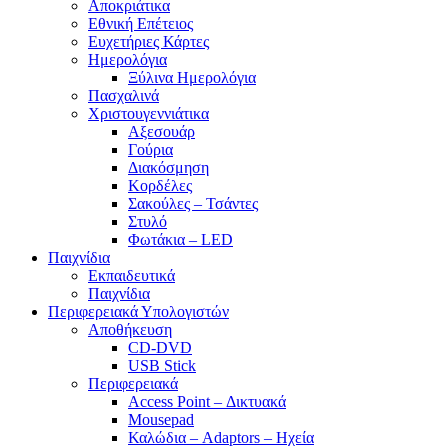
Αποκριάτικα
Εθνική Επέτειος
Ευχετήριες Κάρτες
Ημερολόγια
Ξύλινα Ημερολόγια
Πασχαλινά
Χριστουγεννιάτικα
Αξεσουάρ
Γούρια
Διακόσμηση
Κορδέλες
Σακούλες – Τσάντες
Στυλό
Φωτάκια – LED
Παιχνίδια
Εκπαιδευτικά
Παιχνίδια
Περιφερειακά Υπολογιστών
Αποθήκευση
CD-DVD
USB Stick
Περιφερειακά
Access Point – Δικτυακά
Mousepad
Καλώδια – Adaptors – Ηχεία