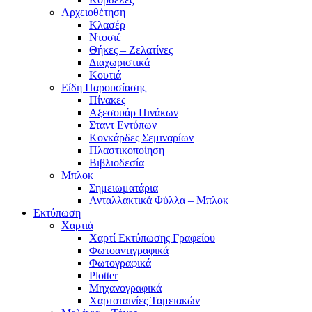
Αρχειοθέτηση
Κλασέρ
Ντοσιέ
Θήκες – Ζελατίνες
Διαχωριστικά
Κουτιά
Είδη Παρουσίασης
Πίνακες
Αξεσουάρ Πινάκων
Σταντ Εντύπων
Κονκάρδες Σεμιναρίων
Πλαστικοποίηση
Βιβλιοδεσία
Μπλοκ
Σημειωματάρια
Ανταλλακτικά Φύλλα – Μπλοκ
Εκτύπωση
Χαρτιά
Χαρτί Εκτύπωσης Γραφείου
Φωτοαντιγραφικά
Φωτογραφικά
Plotter
Μηχανογραφικά
Χαρτοταινίες Ταμειακών