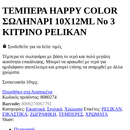
ΤΕΜΠΕΡΑ HAPPY COLOR
ΣΩΛΗΝΑΡΙ 10X12ML No 3
ΚΙΤΡΙΝΟ PELIKAN
Συνδεθείτε για να δείτε τιμές
Τέμπερα σε σωληνάριο με βάση το νερό και πολύ μεγάλη
ικανότητα επικάλυψης. Μπορεί να αραιωθεί με νερό για
ημιδιάφανο αποτέλεσμα και μπορεί επίσης να αναμιχθεί με άλλα
χρώματα.
Συσκευασία 10τμχ.
Προσθήκη στα Αγαπημένα
Κωδικός προϊόντος:
8080274
Barcode:
8009270067791
Κατηγορίες:
Εικαστικά
,
Σχολικά
,
Χρώματα
Ετικέτες:
PELIKAN
,
ΕΙΚΑΣΤΙΚΑ
,
ΖΩΓΡΑΦΙΚΗ
,
ΤΕΜΠΕΡΕΣ
,
ΧΡΩΜΑΤΑ
Share:
Περιγραφή