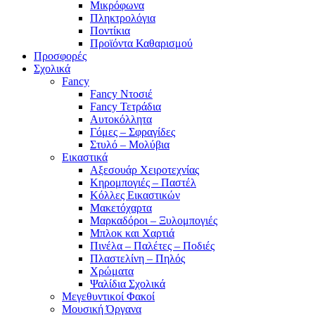
Μικρόφωνα
Πληκτρολόγια
Ποντίκια
Προϊόντα Καθαρισμού
Προσφορές
Σχολικά
Fancy
Fancy Ντοσιέ
Fancy Τετράδια
Αυτοκόλλητα
Γόμες – Σφραγίδες
Στυλό – Μολύβια
Εικαστικά
Αξεσουάρ Χειροτεχνίας
Κηρομπογιές – Παστέλ
Κόλλες Εικαστικών
Μακετόχαρτα
Μαρκαδόροι – Ξυλομπογιές
Μπλοκ και Χαρτιά
Πινέλα – Παλέτες – Ποδιές
Πλαστελίνη – Πηλός
Χρώματα
Ψαλίδια Σχολικά
Μεγεθυντικοί Φακοί
Μουσική Όργανα