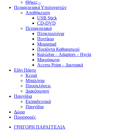
Θήκες –
Περιφερειακά Υπολογιστών
Αποθήκευση
USB Stick
CD-DVD
Περιφερειακά
Πληκτρολόγια
Ποντίκια
Mousepad
Προϊόντα Καθαρισμού
Καλώδια – Adaptors – Ηχεία
Μικρόφωνα
Access Point – Δικτυακά
Είδη Πάρτυ
Κεριά
Μπαλόνια
Προσκλήσεις
Διακόσμηση
Παιχνίδια
Εκπαιδευτικά
Παιχνίδια
Δώρα
Προσφορές
ΓΡΗΓΟΡΗ ΠΑΡΑΓΓΕΛΙΑ