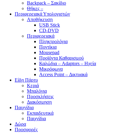
Backpack – Σακίδιο
Θήκες –
Περιφερειακά Υπολογιστών
Αποθήκευση
USB Stick
CD-DVD
Περιφερειακά
Πληκτρολόγια
Ποντίκια
Mousepad
Προϊόντα Καθαρισμού
Καλώδια – Adaptors – Ηχεία
Μικρόφωνα
Access Point – Δικτυακά
Είδη Πάρτυ
Κεριά
Μπαλόνια
Προσκλήσεις
Διακόσμηση
Παιχνίδια
Εκπαιδευτικά
Παιχνίδια
Δώρα
Προσφορές