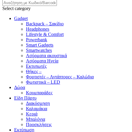
Select category
Gadget
Backpack – Σακίδιο
Headphones
Lifestyle & Comfort
Powerbank
Smart Gadgets
Smartwatches
Ασύρματα ακουστικά
Ασύρματα Ηχεία
Εκτυπωτές
Θήκες –
Φορτιστές – Αντάπτορες – Καλώδια
Φωτιστικά – LED
Δώρα
Κουμπαράδες
Είδη Πάρτυ
Διακόσμηση
Καλαμάκια
Κεριά
Μπαλόνια
Προσκλήσεις
Εκτύπωση