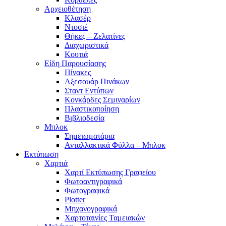
Αρχειοθέτηση
Κλασέρ
Ντοσιέ
Θήκες – Ζελατίνες
Διαχωριστικά
Κουτιά
Είδη Παρουσίασης
Πίνακες
Αξεσουάρ Πινάκων
Σταντ Εντύπων
Κονκάρδες Σεμιναρίων
Πλαστικοποίηση
Βιβλιοδεσία
Μπλοκ
Σημειωματάρια
Ανταλλακτικά Φύλλα – Μπλοκ
Εκτύπωση
Χαρτιά
Χαρτί Εκτύπωσης Γραφείου
Φωτοαντιγραφικά
Φωτογραφικά
Plotter
Μηχανογραφικά
Χαρτοταινίες Ταμειακών