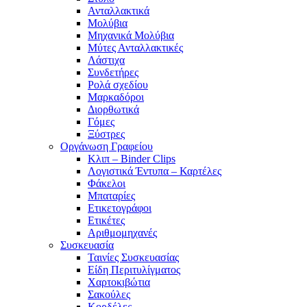
Ανταλλακτικά
Μολύβια
Μηχανικά Μολύβια
Μύτες Ανταλλακτικές
Λάστιχα
Συνδετήρες
Ρολά σχεδίου
Μαρκαδόροι
Διορθωτικά
Γόμες
Ξύστρες
Οργάνωση Γραφείου
Κλιπ – Binder Clips
Λογιστικά Έντυπα – Καρτέλες
Φάκελοι
Μπαταρίες
Ετικετογράφοι
Ετικέτες
Αριθμομηχανές
Συσκευασία
Ταινίες Συσκευασίας
Είδη Περιτυλίγματος
Χαρτοκιβώτια
Σακούλες
Κορδέλες