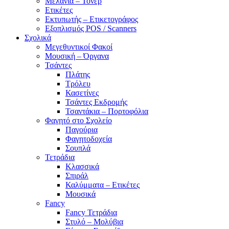
Μελάνια – Τόνερ
Ετικέτες
Εκτυπωτής – Ετικετογράφος
Εξοπλισμός POS / Scanners
Σχολικά
Μεγεθυντικοί Φακοί
Μουσική – Όργανα
Τσάντες
Πλάτης
Τρόλευ
Κασετίνες
Τσάντες Εκδρομής
Τσαντάκια – Πορτοφόλια
Φαγητό στο Σχολείο
Παγούρια
Φαγητοδοχεία
Σουπλά
Τετράδια
Κλασσικά
Σπιράλ
Καλύμματα – Ετικέτες
Μουσικά
Fancy
Fancy Τετράδια
Στυλό – Μολύβια