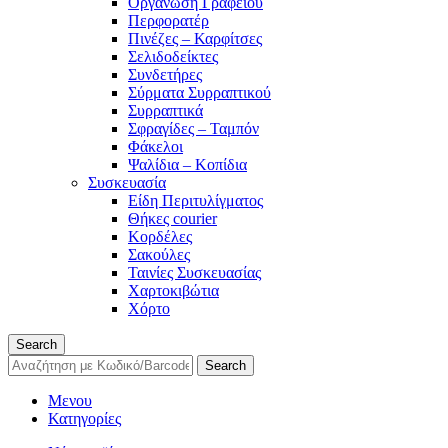
Οργάνωση Γραφείου
Περφορατέρ
Πινέζες – Καρφίτσες
Σελιδοδείκτες
Συνδετήρες
Σύρματα Συρραπτικού
Συρραπτικά
Σφραγίδες – Ταμπόν
Φάκελοι
Ψαλίδια – Κοπίδια
Συσκευασία
Είδη Περιτυλίγματος
Θήκες courier
Κορδέλες
Σακούλες
Ταινίες Συσκευασίας
Χαρτοκιβώτια
Χόρτο
Search
Search
Μενου
Κατηγορίες