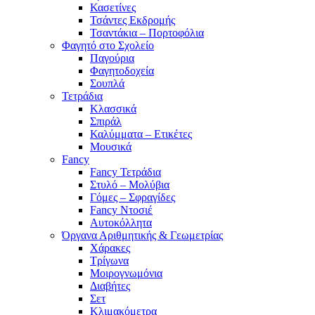
Κασετίνες
Τσάντες Εκδρομής
Τσαντάκια – Πορτοφόλια
Φαγητό στο Σχολείο
Παγούρια
Φαγητοδοχεία
Σουπλά
Τετράδια
Κλασσικά
Σπιράλ
Καλύμματα – Ετικέτες
Μουσικά
Fancy
Fancy Τετράδια
Στυλό – Μολύβια
Γόμες – Σφραγίδες
Fancy Ντοσιέ
Αυτοκόλλητα
Όργανα Αριθμητικής & Γεωμετρίας
Χάρακες
Τρίγωνα
Mοιρογνωμόνια
Διαβήτες
Σετ
Κλιμακόμετρα