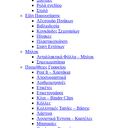
Ξύστρες
Ρολά σχεδίου
Στυλό
Είδη Παρουσίασης
Αξεσουάρ Πινάκων
Βιβλιοδεσία
Κονκάρδες Σεμιναρίων
Πίνακες
Πλαστικοποίηση
Σταντ Εντύπων
Μπλοκ
Ανταλλακτικά Φύλλα – Μπλοκ
Σημειωματάρια
Προμήθειες Γραφείου
Post It – Χαρτάκια
Αποσυρραπτικά
Αριθμομηχανές
Ετικέτες
Ετικετογράφοι
Κλιπ – Binder Clips
Κόλλες
Κολλητικές Ταινίες – Βάσεις
Λάστιχα
Λογιστικά Έντυπα – Καρτέλες
Μπαταρίες