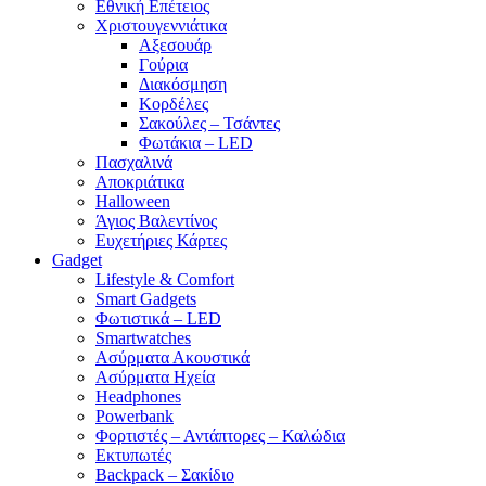
Εθνική Επέτειος
Χριστουγεννιάτικα
Αξεσουάρ
Γούρια
Διακόσμηση
Κορδέλες
Σακούλες – Τσάντες
Φωτάκια – LED
Πασχαλινά
Αποκριάτικα
Halloween
Άγιος Βαλεντίνος
Ευχετήριες Κάρτες
Gadget
Lifestyle & Comfort
Smart Gadgets
Φωτιστικά – LED
Smartwatches
Ασύρματα Ακουστικά
Ασύρματα Ηχεία
Headphones
Powerbank
Φορτιστές – Αντάπτορες – Καλώδια
Εκτυπωτές
Backpack – Σακίδιο