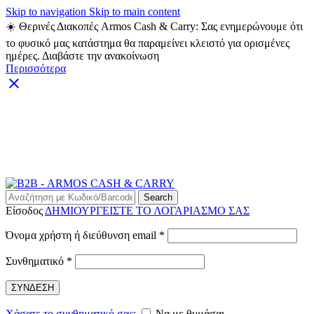
Skip to navigation
Skip to main content
☀️ Θερινές Διακοπές Armos Cash & Carry: Σας ενημερώνουμε ότι
το φυσικό μας κατάστημα θα παραμείνει κλειστό για ορισμένες
ημέρες. Διαβάστε την ανακοίνωση
Περισσότερα
ARMOS CASH & CARRY B2B - ΜΟΝΟ ΓΙΑ
ΜΕΤΑΠΩΛΗΤΕΣ
ARMOS CASH & CARRY B2B
Search
Είσοδος
ΔΗΜΙΟΥΡΓΕΙΣΤΕ ΤΟ ΛΟΓΑΡΙΑΣΜΟ ΣΑΣ
Απαιτείται
Όνομα χρήστη ή διεύθυνση email
*
Απαιτείται
Συνθηματικό
*
ΣΥΝΔΕΣΗ
Χάσατε το συνθηματικό σας;
Να με θυμάσαι