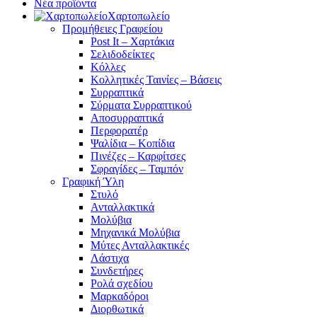
Νέα προϊόντα
Χαρτοπωλείο
Προμήθειες Γραφείου
Post It – Χαρτάκια
Σελιδοδείκτες
Κόλλες
Κολλητικές Ταινίες – Βάσεις
Συρραπτικά
Σύρματα Συρραπτικού
Αποσυρραπτικά
Περφορατέρ
Ψαλίδια – Κοπίδια
Πινέζες – Καρφίτσες
Σφραγίδες – Ταμπόν
Γραφική Ύλη
Στυλό
Ανταλλακτικά
Μολύβια
Μηχανικά Μολύβια
Μύτες Ανταλλακτικές
Λάστιχα
Συνδετήρες
Ρολά σχεδίου
Μαρκαδόροι
Διορθωτικά