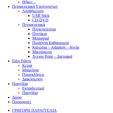
Θήκες –
Περιφερειακά Υπολογιστών
Αποθήκευση
USB Stick
CD-DVD
Περιφερειακά
Πληκτρολόγια
Ποντίκια
Mousepad
Προϊόντα Καθαρισμού
Καλώδια – Adaptors – Ηχεία
Μικρόφωνα
Access Point – Δικτυακά
Είδη Πάρτυ
Κεριά
Μπαλόνια
Προσκλήσεις
Διακόσμηση
Παιχνίδια
Εκπαιδευτικά
Παιχνίδια
Δώρα
Προσφορές
ΓΡΗΓΟΡΗ ΠΑΡΑΓΓΕΛΙΑ