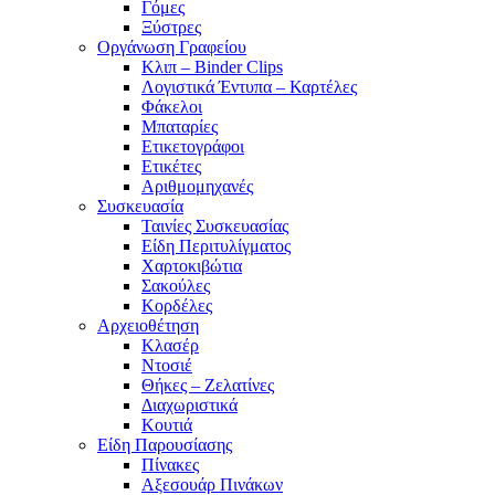
Γόμες
Ξύστρες
Οργάνωση Γραφείου
Κλιπ – Binder Clips
Λογιστικά Έντυπα – Καρτέλες
Φάκελοι
Μπαταρίες
Ετικετογράφοι
Ετικέτες
Αριθμομηχανές
Συσκευασία
Ταινίες Συσκευασίας
Είδη Περιτυλίγματος
Χαρτοκιβώτια
Σακούλες
Κορδέλες
Αρχειοθέτηση
Κλασέρ
Ντοσιέ
Θήκες – Ζελατίνες
Διαχωριστικά
Κουτιά
Είδη Παρουσίασης
Πίνακες
Αξεσουάρ Πινάκων