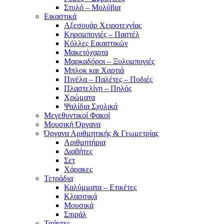
Στυλό – Μολύβια
Εικαστικά
Αξεσουάρ Χειροτεχνίας
Κηρομπογιές – Παστέλ
Κόλλες Εικαστικών
Μακετόχαρτα
Μαρκαδόροι – Ξυλομπογιές
Μπλοκ και Χαρτιά
Πινέλα – Παλέτες – Ποδιές
Πλαστελίνη – Πηλός
Χρώματα
Ψαλίδια Σχολικά
Μεγεθυντικοί Φακοί
Μουσική Όργανα
Όργανα Αριθμητικής & Γεωμετρίας
Αριθμητήρια
Διαβήτες
Σετ
Χάρακες
Τετράδια
Καλύμματα – Ετικέτες
Κλασσικά
Μουσικά
Σπιράλ
Τσάντες