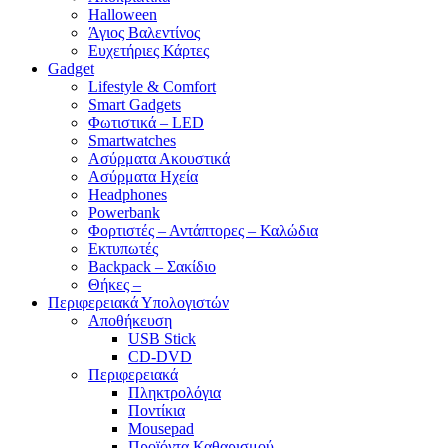
Halloween
Άγιος Βαλεντίνος
Ευχετήριες Κάρτες
Gadget
Lifestyle & Comfort
Smart Gadgets
Φωτιστικά – LED
Smartwatches
Ασύρματα Ακουστικά
Ασύρματα Ηχεία
Headphones
Powerbank
Φορτιστές – Αντάπτορες – Καλώδια
Εκτυπωτές
Backpack – Σακίδιο
Θήκες –
Περιφερειακά Υπολογιστών
Αποθήκευση
USB Stick
CD-DVD
Περιφερειακά
Πληκτρολόγια
Ποντίκια
Mousepad
Προϊόντα Καθαρισμού