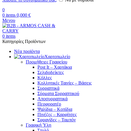
0
0
items
0,000
€
Μενου
0
items
Κατηγορίες Προϊόντων
Νέα προϊόντα
Χαρτοπωλείο
Προμήθειες Γραφείου
Post It – Χαρτάκια
Σελιδοδείκτες
Κόλλες
Κολλητικές Ταινίες – Βάσεις
Συρραπτικά
Σύρματα Συρραπτικού
Αποσυρραπτικά
Περφορατέρ
Ψαλίδια – Κοπίδια
Πινέζες – Καρφίτσες
Σφραγίδες – Ταμπόν
Γραφική Ύλη
Στυλό