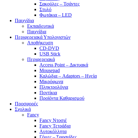
Σακούλες – Τσάντες
Στυλό
Φωτάκια – LED
Παιχνίδια
Εκπαιδευτικά
Παιχνίδια
Περιφερειακά Υπολογιστών
Αποθήκευση
CD-DVD
USB Stick
Περιφερειακά
Access Point – Δικτυακά
Mousepad
Καλώδια – Adaptors – Ηχεία
Μικρόφωνα
Πληκτρολόγια
Ποντίκια
Προϊόντα Καθαρισμού
Προσφορές
Σχολικά
Fancy
Fancy Ντοσιέ
Fancy Τετράδια
Αυτοκόλλητα
Γόμες – Σφραγίδες