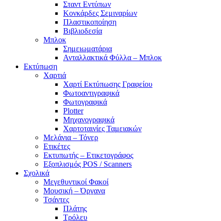
Σταντ Εντύπων
Κονκάρδες Σεμιναρίων
Πλαστικοποίηση
Βιβλιοδεσία
Μπλοκ
Σημειωματάρια
Ανταλλακτικά Φύλλα – Μπλοκ
Εκτύπωση
Χαρτιά
Χαρτί Εκτύπωσης Γραφείου
Φωτοαντιγραφικά
Φωτογραφικά
Plotter
Μηχανογραφικά
Χαρτοταινίες Ταμειακών
Μελάνια – Τόνερ
Ετικέτες
Εκτυπωτής – Ετικετογράφος
Εξοπλισμός POS / Scanners
Σχολικά
Μεγεθυντικοί Φακοί
Μουσική – Όργανα
Τσάντες
Πλάτης
Τρόλευ