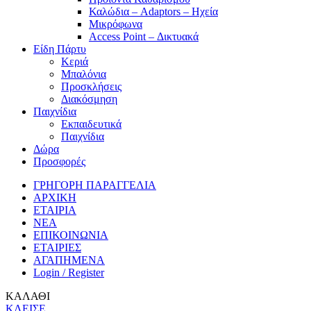
Καλώδια – Adaptors – Ηχεία
Μικρόφωνα
Access Point – Δικτυακά
Είδη Πάρτυ
Κεριά
Μπαλόνια
Προσκλήσεις
Διακόσμηση
Παιχνίδια
Εκπαιδευτικά
Παιχνίδια
Δώρα
Προσφορές
ΓΡΗΓΟΡΗ ΠΑΡΑΓΓΕΛΙΑ
ΑΡΧΙΚΗ
ΕΤΑΙΡΙΑ
ΝΕΑ
ΕΠΙΚΟΙΝΩΝΙΑ
ΕΤΑΙΡΙΕΣ
ΑΓΑΠΗΜΕΝΑ
Login / Register
ΚΑΛΑΘΙ
ΚΛΕΙΣΕ