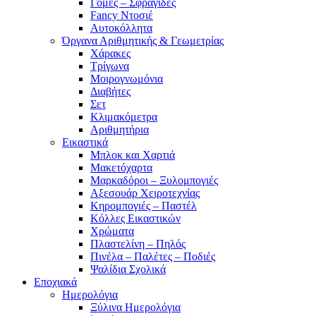
Γόμες – Σφραγίδες
Fancy Ντοσιέ
Αυτοκόλλητα
Όργανα Αριθμητικής & Γεωμετρίας
Χάρακες
Τρίγωνα
Mοιρογνωμόνια
Διαβήτες
Σετ
Κλιμακόμετρα
Αριθμητήρια
Εικαστικά
Μπλοκ και Χαρτιά
Μακετόχαρτα
Μαρκαδόροι – Ξυλομπογιές
Αξεσουάρ Χειροτεχνίας
Κηρομπογιές – Παστέλ
Κόλλες Εικαστικών
Χρώματα
Πλαστελίνη – Πηλός
Πινέλα – Παλέτες – Ποδιές
Ψαλίδια Σχολικά
Εποχιακά
Ημερολόγια
Ξύλινα Ημερολόγια