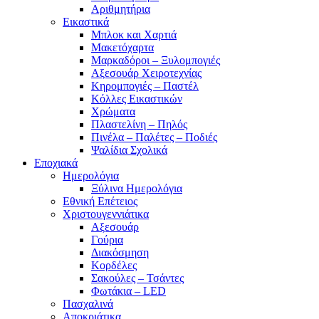
Αριθμητήρια
Εικαστικά
Μπλοκ και Χαρτιά
Μακετόχαρτα
Μαρκαδόροι – Ξυλομπογιές
Αξεσουάρ Χειροτεχνίας
Κηρομπογιές – Παστέλ
Κόλλες Εικαστικών
Χρώματα
Πλαστελίνη – Πηλός
Πινέλα – Παλέτες – Ποδιές
Ψαλίδια Σχολικά
Εποχιακά
Ημερολόγια
Ξύλινα Ημερολόγια
Εθνική Επέτειος
Χριστουγεννιάτικα
Αξεσουάρ
Γούρια
Διακόσμηση
Κορδέλες
Σακούλες – Τσάντες
Φωτάκια – LED
Πασχαλινά
Αποκριάτικα