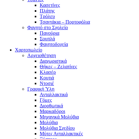
Κασετίνες
Πλάτης
Τρόλευ
Τσαντάκια – Πορτοφόλια
Φαγητό στο Σχολείο
Παγούρια
Σουπλά
Φαγητοδοχεία
Χαρτοπωλείο
Αρχειοθέτηση
Διαχωριστικά
Θήκες – Ζελατίνες
Κλασέρ
Κουτιά
Ντοσιέ
Γραφική Ύλη
Ανταλλακτικά
Γόμες
Διορθωτικά
Μαρκαδόροι
Μηχανικά Μολύβια
Μολύβια
Μολύβια Σχεδίου
Μύτες Ανταλλακτικές