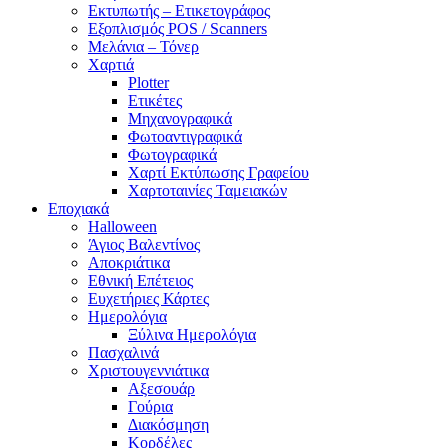
Εκτυπωτής – Ετικετογράφος
Εξοπλισμός POS / Scanners
Μελάνια – Τόνερ
Χαρτιά
Plotter
Ετικέτες
Μηχανογραφικά
Φωτοαντιγραφικά
Φωτογραφικά
Χαρτί Εκτύπωσης Γραφείου
Χαρτοταινίες Ταμειακών
Εποχιακά
Halloween
Άγιος Βαλεντίνος
Αποκριάτικα
Εθνική Επέτειος
Ευχετήριες Κάρτες
Ημερολόγια
Ξύλινα Ημερολόγια
Πασχαλινά
Χριστουγεννιάτικα
Αξεσουάρ
Γούρια
Διακόσμηση
Κορδέλες