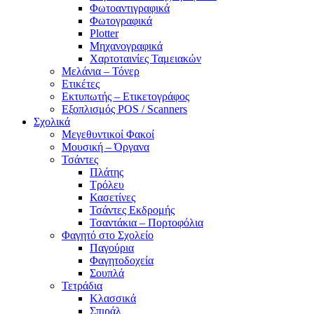
Φωτοαντιγραφικά
Φωτογραφικά
Plotter
Μηχανογραφικά
Χαρτοταινίες Ταμειακών
Μελάνια – Τόνερ
Ετικέτες
Εκτυπωτής – Ετικετογράφος
Εξοπλισμός POS / Scanners
Σχολικά
Μεγεθυντικοί Φακοί
Μουσική – Όργανα
Τσάντες
Πλάτης
Τρόλευ
Κασετίνες
Τσάντες Εκδρομής
Τσαντάκια – Πορτοφόλια
Φαγητό στο Σχολείο
Παγούρια
Φαγητοδοχεία
Σουπλά
Τετράδια
Κλασσικά
Σπιράλ