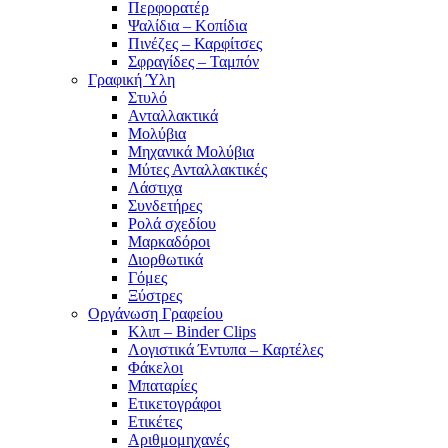
Περφορατέρ
Ψαλίδια – Κοπίδια
Πινέζες – Καρφίτσες
Σφραγίδες – Ταμπόν
Γραφική Ύλη
Στυλό
Ανταλλακτικά
Μολύβια
Μηχανικά Μολύβια
Μύτες Ανταλλακτικές
Λάστιχα
Συνδετήρες
Ρολά σχεδίου
Μαρκαδόροι
Διορθωτικά
Γόμες
Ξύστρες
Οργάνωση Γραφείου
Κλιπ – Binder Clips
Λογιστικά Έντυπα – Καρτέλες
Φάκελοι
Μπαταρίες
Ετικετογράφοι
Ετικέτες
Αριθμομηχανές