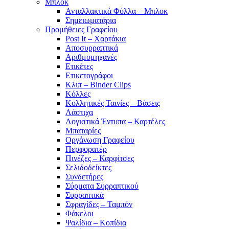
Μπλοκ
Ανταλλακτικά Φύλλα – Μπλοκ
Σημειωματάρια
Προμήθειες Γραφείου
Post It – Χαρτάκια
Αποσυρραπτικά
Αριθμομηχανές
Ετικέτες
Ετικετογράφοι
Κλιπ – Binder Clips
Κόλλες
Κολλητικές Ταινίες – Βάσεις
Λάστιχα
Λογιστικά Έντυπα – Καρτέλες
Μπαταρίες
Οργάνωση Γραφείου
Περφορατέρ
Πινέζες – Καρφίτσες
Σελιδοδείκτες
Συνδετήρες
Σύρματα Συρραπτικού
Συρραπτικά
Σφραγίδες – Ταμπόν
Φάκελοι
Ψαλίδια – Κοπίδια