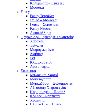
Καλύμματα – Ετικέτες
Μουσικά
Fancy
Fancy Τετράδια
Στυλό – Μολύβια
Γόμες – Σφραγίδες
Fancy Ντοσιέ
Αυτοκόλλητα
Όργανα Αριθμητικής & Γεωμετρίας
Χάρακες
Τρίγωνα
Mοιρογνωμόνια
Διαβήτες
Σετ
Κλιμακόμετρα
Αριθμητήρια
Εικαστικά
Μπλοκ και Χαρτιά
Μακετόχαρτα
Μαρκαδόροι – Ξυλομπογιές
Αξεσουάρ Χειροτεχνίας
Κηρομπογιές – Παστέλ
Κόλλες Εικαστικών
Χρώματα
Πλαστελίνη – Πηλός