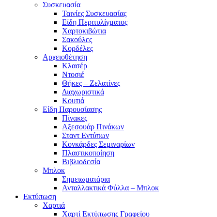
Συσκευασία
Ταινίες Συσκευασίας
Είδη Περιτυλίγματος
Χαρτοκιβώτια
Σακούλες
Κορδέλες
Αρχειοθέτηση
Κλασέρ
Ντοσιέ
Θήκες – Ζελατίνες
Διαχωριστικά
Κουτιά
Είδη Παρουσίασης
Πίνακες
Αξεσουάρ Πινάκων
Σταντ Εντύπων
Κονκάρδες Σεμιναρίων
Πλαστικοποίηση
Βιβλιοδεσία
Μπλοκ
Σημειωματάρια
Ανταλλακτικά Φύλλα – Μπλοκ
Εκτύπωση
Χαρτιά
Χαρτί Εκτύπωσης Γραφείου