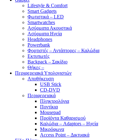
Lifestyle & Comfort
Smart Gadgets
Φωτιστικά – LED
Smartwatches
Ασύρματα Ακουστικά
Ασύρματα Ηχεία
Headphones
Powerbank
Φορτιστές – Αντάπτορες – Καλώδια
Εκτυπωτές
Backpack – Σακίδιο
Θήκες –
Περιφερειακά Υπολογιστών
Αποθήκευση
USB Stick
CD-DVD
Περιφερειακά
Πληκτρολόγια
Ποντίκια
Mousepad
Προϊόντα Καθαρισμού
Καλώδια – Adaptors – Ηχεία
Μικρόφωνα
Access Point – Δικτυακά