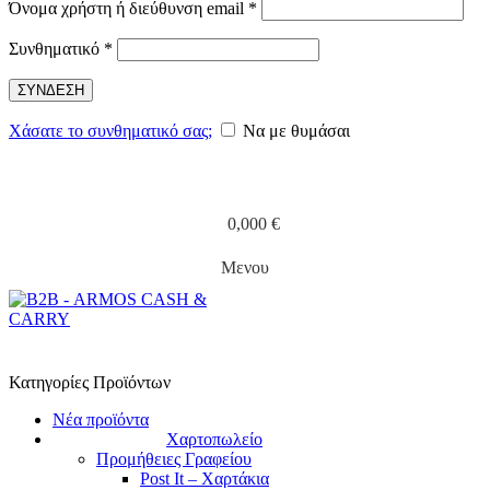
Απαιτείται
Όνομα χρήστη ή διεύθυνση email
*
Απαιτείται
Συνθηματικό
*
ΣΥΝΔΕΣΗ
Χάσατε το συνθηματικό σας;
Να με θυμάσαι
0,000
€
Μενου
Κατηγορίες Προϊόντων
Νέα προϊόντα
Χαρτοπωλείο
Προμήθειες Γραφείου
Post It – Χαρτάκια