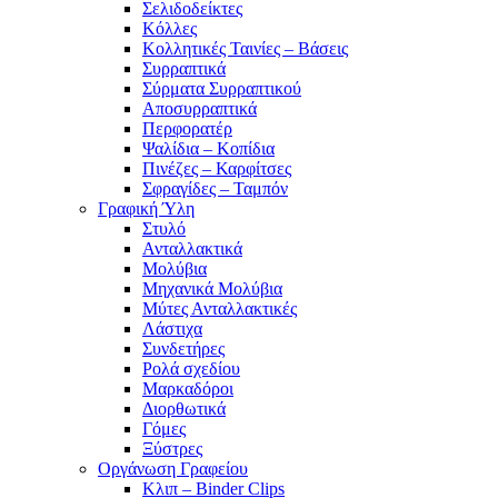
Σελιδοδείκτες
Κόλλες
Κολλητικές Ταινίες – Βάσεις
Συρραπτικά
Σύρματα Συρραπτικού
Αποσυρραπτικά
Περφορατέρ
Ψαλίδια – Κοπίδια
Πινέζες – Καρφίτσες
Σφραγίδες – Ταμπόν
Γραφική Ύλη
Στυλό
Ανταλλακτικά
Μολύβια
Μηχανικά Μολύβια
Μύτες Ανταλλακτικές
Λάστιχα
Συνδετήρες
Ρολά σχεδίου
Μαρκαδόροι
Διορθωτικά
Γόμες
Ξύστρες
Οργάνωση Γραφείου
Κλιπ – Binder Clips