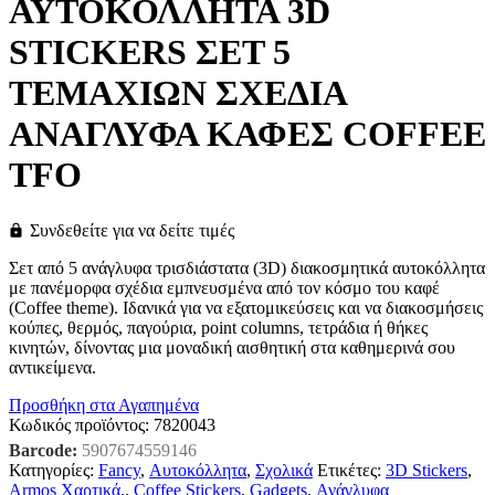
ΑΥΤΟΚΟΛΛΗΤΑ 3D
STICKERS ΣΕΤ 5
ΤΕΜΑΧΙΩΝ ΣΧΕΔΙΑ
ΑΝΑΓΛΥΦΑ ΚΑΦΕΣ COFFEE
TFO
Συνδεθείτε για να δείτε τιμές
Σετ από 5 ανάγλυφα τρισδιάστατα (3D) διακοσμητικά αυτοκόλλητα
με πανέμορφα σχέδια εμπνευσμένα από τον κόσμο του καφέ
(Coffee theme). Ιδανικά για να εξατομικεύσεις και να διακοσμήσεις
κούπες, θερμός, παγούρια, point columns, τετράδια ή θήκες
κινητών, δίνοντας μια μοναδική αισθητική στα καθημερινά σου
αντικείμενα.
Προσθήκη στα Αγαπημένα
Κωδικός προϊόντος:
7820043
Barcode:
5907674559146
Κατηγορίες:
Fancy
,
Αυτοκόλλητα
,
Σχολικά
Ετικέτες:
3D Stickers
,
Armos Χαρτικά.
,
Coffee Stickers
,
Gadgets
,
Ανάγλυφα