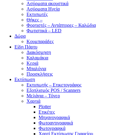
Ασύρματα ακουστικά
Ασύρματα Ηχεία
Εκτυπωτές
Θήκες –
Φορτιστές – Αντάπτορες – Καλώδια
Φωτιστικά – LED
Δώρα
Κουμπαράδες
Είδη Πάρτυ
Διακόσμηση
Καλαμάκια
Κεριά
Μπαλόνια
Προσκλήσεις
Εκτύπωση
Εκτυπωτής – Ετικετογράφος
Εξοπλισμός POS / Scanners
Μελάνια – Τόνερ
Χαρτιά
Plotter
Ετικέτες
Μηχανογραφικά
Φωτοαντιγραφικά
Φωτογραφικά
Χαρτί Εκτύπωσης Γραφείου