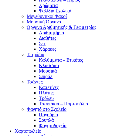
Χρώματα
Ψαλίδια Σχολικά
Μεγεθυντικοί Φακοί
Μουσική Όργανα
Όργανα Αριθμητικής & Γεωμετρίας
Αριθμητήρια
Διαβήτες
Σετ
Χάρακες
Τετράδια
Καλύμματα – Ετικέτες
Κλασσικά
Μουσικά
Σπιράλ
Τσάντες
Κασετίνες
Πλάτης
Τρόλευ
Τσαντάκια – Πορτοφόλια
Φαγητό στο Σχολείο
Παγούρια
Σουπλά
Φαγητοδοχεία
Χαρτοπωλείο