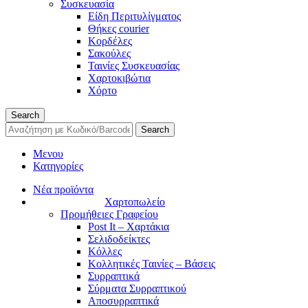
Συσκευασία
Είδη Περιτυλίγματος
Θήκες courier
Κορδέλες
Σακούλες
Ταινίες Συσκευασίας
Χαρτοκιβώτια
Χόρτο
Search
Search
Μενου
Κατηγορίες
Νέα προϊόντα
Χαρτοπωλείο
Προμήθειες Γραφείου
Post It – Χαρτάκια
Σελιδοδείκτες
Κόλλες
Κολλητικές Ταινίες – Βάσεις
Συρραπτικά
Σύρματα Συρραπτικού
Αποσυρραπτικά