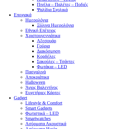
Πινέλα – Παλέτες – Ποδιές
Ψαλίδια Σχολικά
Εποχιακά
Ημερολόγια
Ξύλινα Ημερολόγια
Εθνική Επέτειος
Χριστουγεννιάτικα
Αξεσουάρ
Γούρια
Διακόσμηση
Κορδέλες
Σακούλες – Τσάντες
Φωτάκια – LED
Πασχαλινά
Αποκριάτικα
Halloween
Άγιος Βαλεντίνος
Ευχετήριες Κάρτες
Gadget
Lifestyle & Comfort
Smart Gadgets
Φωτιστικά – LED
Smartwatches
Ασύρματα Ακουστικά
Ασύρματα Ηχεία