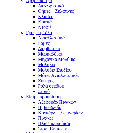
Αρχειοθέτηση
Διαχωριστικά
Θήκες – Ζελατίνες
Κλασέρ
Κουτιά
Ντοσιέ
Γραφική Ύλη
Ανταλλακτικά
Γόμες
Διορθωτικά
Μαρκαδόροι
Μηχανικά Μολύβια
Μολύβια
Μολύβια Σχεδίου
Μύτες Ανταλλακτικές
Ξύστρες
Ρολά σχεδίου
Στυλό
Είδη Παρουσίασης
Αξεσουάρ Πινάκων
Βιβλιοδεσία
Κονκάρδες Σεμιναρίων
Πίνακες
Πλαστικοποίηση
Σταντ Εντύπων