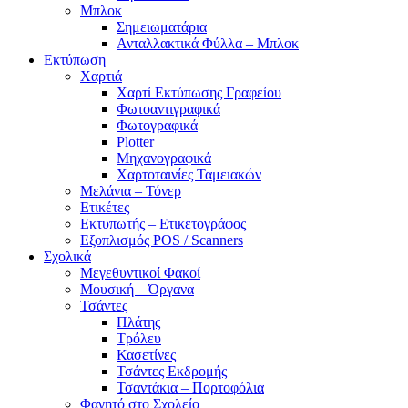
Μπλοκ
Σημειωματάρια
Ανταλλακτικά Φύλλα – Μπλοκ
Εκτύπωση
Χαρτιά
Χαρτί Εκτύπωσης Γραφείου
Φωτοαντιγραφικά
Φωτογραφικά
Plotter
Μηχανογραφικά
Χαρτοταινίες Ταμειακών
Μελάνια – Τόνερ
Ετικέτες
Εκτυπωτής – Ετικετογράφος
Εξοπλισμός POS / Scanners
Σχολικά
Μεγεθυντικοί Φακοί
Μουσική – Όργανα
Τσάντες
Πλάτης
Τρόλευ
Κασετίνες
Τσάντες Εκδρομής
Τσαντάκια – Πορτοφόλια
Φαγητό στο Σχολείο