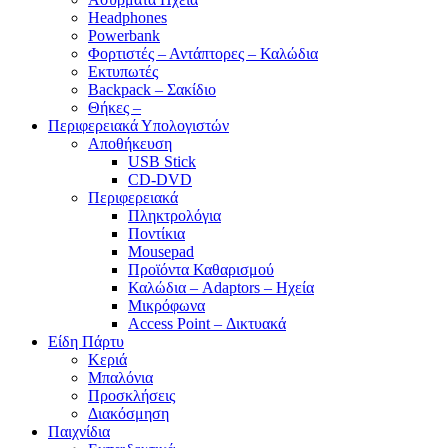
Headphones
Powerbank
Φορτιστές – Αντάπτορες – Καλώδια
Εκτυπωτές
Backpack – Σακίδιο
Θήκες –
Περιφερειακά Υπολογιστών
Αποθήκευση
USB Stick
CD-DVD
Περιφερειακά
Πληκτρολόγια
Ποντίκια
Mousepad
Προϊόντα Καθαρισμού
Καλώδια – Adaptors – Ηχεία
Μικρόφωνα
Access Point – Δικτυακά
Είδη Πάρτυ
Κεριά
Μπαλόνια
Προσκλήσεις
Διακόσμηση
Παιχνίδια