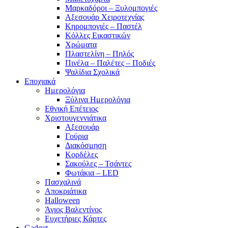
Μαρκαδόροι – Ξυλομπογιές
Αξεσουάρ Χειροτεχνίας
Κηρομπογιές – Παστέλ
Κόλλες Εικαστικών
Χρώματα
Πλαστελίνη – Πηλός
Πινέλα – Παλέτες – Ποδιές
Ψαλίδια Σχολικά
Εποχιακά
Ημερολόγια
Ξύλινα Ημερολόγια
Εθνική Επέτειος
Χριστουγεννιάτικα
Αξεσουάρ
Γούρια
Διακόσμηση
Κορδέλες
Σακούλες – Τσάντες
Φωτάκια – LED
Πασχαλινά
Αποκριάτικα
Halloween
Άγιος Βαλεντίνος
Ευχετήριες Κάρτες
Gadget