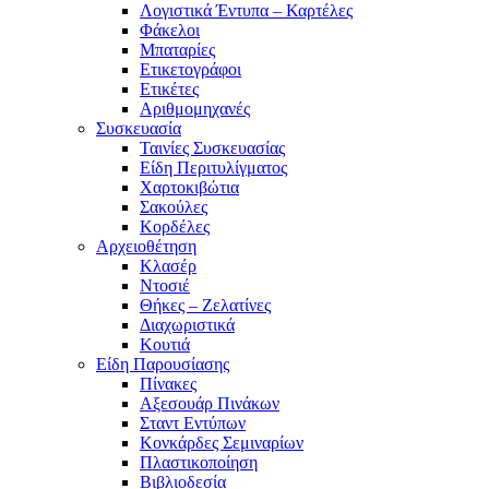
Λογιστικά Έντυπα – Καρτέλες
Φάκελοι
Μπαταρίες
Ετικετογράφοι
Ετικέτες
Αριθμομηχανές
Συσκευασία
Ταινίες Συσκευασίας
Είδη Περιτυλίγματος
Χαρτοκιβώτια
Σακούλες
Κορδέλες
Αρχειοθέτηση
Κλασέρ
Ντοσιέ
Θήκες – Ζελατίνες
Διαχωριστικά
Κουτιά
Είδη Παρουσίασης
Πίνακες
Αξεσουάρ Πινάκων
Σταντ Εντύπων
Κονκάρδες Σεμιναρίων
Πλαστικοποίηση
Βιβλιοδεσία