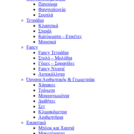
Παγούρια
Φαγητοδοχεία
Σουπλά
Τετράδια
Κλασσικά
Σπιράλ
Καλύμματα – Ετικέτες
Μουσικά
Fancy
Fancy Τετράδια
Στυλό – Μολύβια
Γόμες – Σφραγίδες
Fancy Ντοσιέ
Αυτοκόλλητα
Όργανα Αριθμητικής & Γεωμετρίας
Χάρακες
Τρίγωνα
Mοιρογνωμόνια
Διαβήτες
Σετ
Κλιμακόμετρα
Αριθμητήρια
Εικαστικά
Μπλοκ και Χαρτιά
Μακετόχαρτα