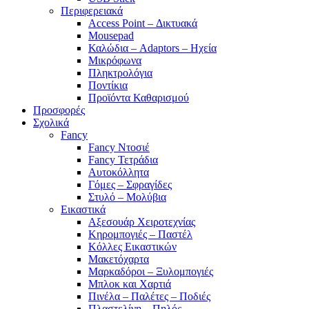
Περιφερειακά
Access Point – Δικτυακά
Mousepad
Καλώδια – Adaptors – Ηχεία
Μικρόφωνα
Πληκτρολόγια
Ποντίκια
Προϊόντα Καθαρισμού
Προσφορές
Σχολικά
Fancy
Fancy Ντοσιέ
Fancy Τετράδια
Αυτοκόλλητα
Γόμες – Σφραγίδες
Στυλό – Μολύβια
Εικαστικά
Αξεσουάρ Χειροτεχνίας
Κηρομπογιές – Παστέλ
Κόλλες Εικαστικών
Μακετόχαρτα
Μαρκαδόροι – Ξυλομπογιές
Μπλοκ και Χαρτιά
Πινέλα – Παλέτες – Ποδιές
Πλαστελίνη – Πηλός