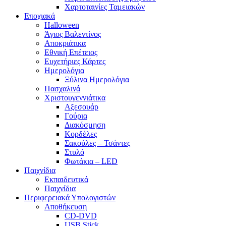
Χαρτοταινίες Ταμειακών
Εποχιακά
Halloween
Άγιος Βαλεντίνος
Αποκριάτικα
Εθνική Επέτειος
Ευχετήριες Κάρτες
Ημερολόγια
Ξύλινα Ημερολόγια
Πασχαλινά
Χριστουγεννιάτικα
Αξεσουάρ
Γούρια
Διακόσμηση
Κορδέλες
Σακούλες – Τσάντες
Στυλό
Φωτάκια – LED
Παιχνίδια
Εκπαιδευτικά
Παιχνίδια
Περιφερειακά Υπολογιστών
Αποθήκευση
CD-DVD
USB Stick