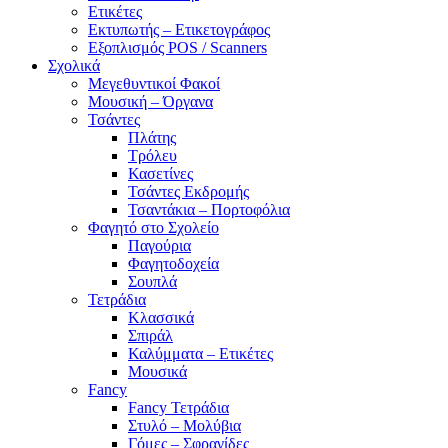
Ετικέτες
Εκτυπωτής – Ετικετογράφος
Εξοπλισμός POS / Scanners
Σχολικά
Μεγεθυντικοί Φακοί
Μουσική – Όργανα
Τσάντες
Πλάτης
Τρόλευ
Κασετίνες
Τσάντες Εκδρομής
Τσαντάκια – Πορτοφόλια
Φαγητό στο Σχολείο
Παγούρια
Φαγητοδοχεία
Σουπλά
Τετράδια
Κλασσικά
Σπιράλ
Καλύμματα – Ετικέτες
Μουσικά
Fancy
Fancy Τετράδια
Στυλό – Μολύβια
Γόμες – Σφραγίδες