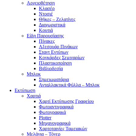
Αρχειοθέτηση
Κλασέρ
Ντοσιέ
Θήκες – Ζελατίνες
Διαχωριστικά
Κουτιά
Είδη Παρουσίασης
Πίνακες
Αξεσουάρ Πινάκων
Σταντ Εντύπων
Κονκάρδες Σεμιναρίων
Πλαστικοποίηση
Βιβλιοδεσία
Μπλοκ
Σημειωματάρια
Ανταλλακτικά Φύλλα – Μπλοκ
Εκτύπωση
Χαρτιά
Χαρτί Εκτύπωσης Γραφείου
Φωτοαντιγραφικά
Φωτογραφικά
Plotter
Μηχανογραφικά
Χαρτοταινίες Ταμειακών
Μελάνια – Τόνερ