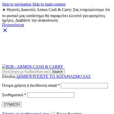
Skip to navigation
Skip to main content
☀️ Θερινές Διακοπές Armos Cash & Carry: Σας ενημερώνουμε ότι
το φυσικό μας κατάστημα θα παραμείνει κλειστό για ορισμένες
ημέρες. Διαβάστε την ανακοίνωση
Περισσότερα
ARMOS CASH & CARRY B2B - ΜΟΝΟ ΓΙΑ
ΜΕΤΑΠΩΛΗΤΕΣ
ARMOS CASH & CARRY B2B
Search
Είσοδος
ΔΗΜΙΟΥΡΓΕΙΣΤΕ ΤΟ ΛΟΓΑΡΙΑΣΜΟ ΣΑΣ
Απαιτείται
Όνομα χρήστη ή διεύθυνση email
*
Απαιτείται
Συνθηματικό
*
ΣΥΝΔΕΣΗ
Χάσατε το συνθηματικό σας;
Να με θυμάσαι