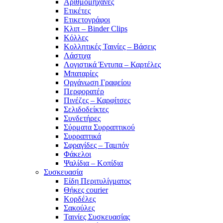
Αριθμομηχανές
Ετικέτες
Ετικετογράφοι
Κλιπ – Binder Clips
Κόλλες
Κολλητικές Ταινίες – Βάσεις
Λάστιχα
Λογιστικά Έντυπα – Καρτέλες
Μπαταρίες
Οργάνωση Γραφείου
Περφορατέρ
Πινέζες – Καρφίτσες
Σελιδοδείκτες
Συνδετήρες
Σύρματα Συρραπτικού
Συρραπτικά
Σφραγίδες – Ταμπόν
Φάκελοι
Ψαλίδια – Κοπίδια
Συσκευασία
Είδη Περιτυλίγματος
Θήκες courier
Κορδέλες
Σακούλες
Ταινίες Συσκευασίας