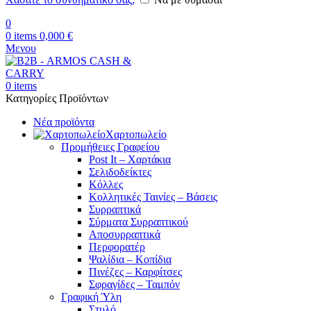
0
0
items
0,000
€
Μενου
0
items
Κατηγορίες Προϊόντων
Νέα προϊόντα
Χαρτοπωλείο
Προμήθειες Γραφείου
Post It – Χαρτάκια
Σελιδοδείκτες
Κόλλες
Κολλητικές Ταινίες – Βάσεις
Συρραπτικά
Σύρματα Συρραπτικού
Αποσυρραπτικά
Περφορατέρ
Ψαλίδια – Κοπίδια
Πινέζες – Καρφίτσες
Σφραγίδες – Ταμπόν
Γραφική Ύλη
Στυλό