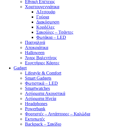
Εθνική Επέτειος
Χριστουγεννιάτικα
Αξεσουάρ
Γούρια
Διακόσμηση
Κορδέλες
Σακούλες – Τσάντες
Φωτάκια – LED
Πασχαλινά
Αποκριάτικα
Halloween
Άγιος Βαλεντίνος
Ευχετήριες Κάρτες
Gadget
Lifestyle & Comfort
Smart Gadgets
Φωτιστικά – LED
Smartwatches
Ασύρματα Ακουστικά
Ασύρματα Ηχεία
Headphones
Powerbank
Φορτιστές – Αντάπτορες – Καλώδια
Εκτυπωτές
Backpack – Σακίδιο