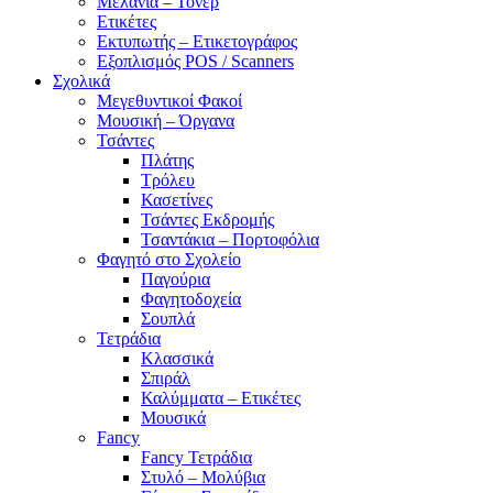
Μελάνια – Τόνερ
Ετικέτες
Εκτυπωτής – Ετικετογράφος
Εξοπλισμός POS / Scanners
Σχολικά
Μεγεθυντικοί Φακοί
Μουσική – Όργανα
Τσάντες
Πλάτης
Τρόλευ
Κασετίνες
Τσάντες Εκδρομής
Τσαντάκια – Πορτοφόλια
Φαγητό στο Σχολείο
Παγούρια
Φαγητοδοχεία
Σουπλά
Τετράδια
Κλασσικά
Σπιράλ
Καλύμματα – Ετικέτες
Μουσικά
Fancy
Fancy Τετράδια
Στυλό – Μολύβια