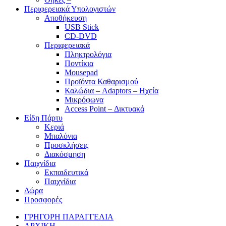
Περιφερειακά Υπολογιστών
Αποθήκευση
USB Stick
CD-DVD
Περιφερειακά
Πληκτρολόγια
Ποντίκια
Mousepad
Προϊόντα Καθαρισμού
Καλώδια – Adaptors – Ηχεία
Μικρόφωνα
Access Point – Δικτυακά
Είδη Πάρτυ
Κεριά
Μπαλόνια
Προσκλήσεις
Διακόσμηση
Παιχνίδια
Εκπαιδευτικά
Παιχνίδια
Δώρα
Προσφορές
ΓΡΗΓΟΡΗ ΠΑΡΑΓΓΕΛΙΑ
ΑΡΧΙΚΗ