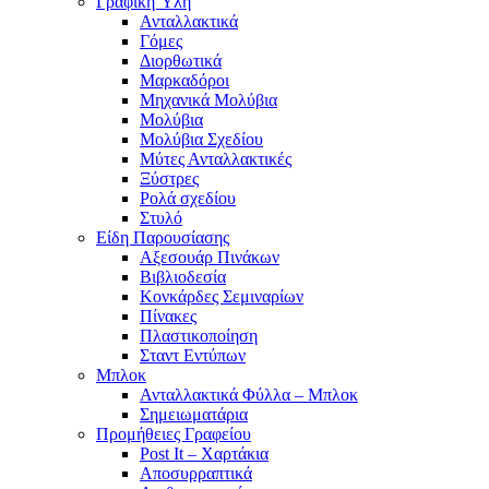
Γραφική Ύλη
Ανταλλακτικά
Γόμες
Διορθωτικά
Μαρκαδόροι
Μηχανικά Μολύβια
Μολύβια
Μολύβια Σχεδίου
Μύτες Ανταλλακτικές
Ξύστρες
Ρολά σχεδίου
Στυλό
Είδη Παρουσίασης
Αξεσουάρ Πινάκων
Βιβλιοδεσία
Κονκάρδες Σεμιναρίων
Πίνακες
Πλαστικοποίηση
Σταντ Εντύπων
Μπλοκ
Ανταλλακτικά Φύλλα – Μπλοκ
Σημειωματάρια
Προμήθειες Γραφείου
Post It – Χαρτάκια
Αποσυρραπτικά