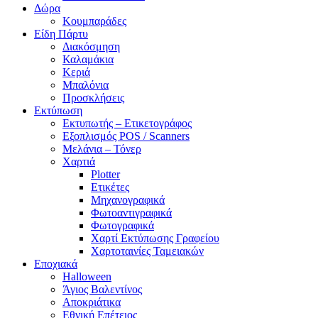
Δώρα
Κουμπαράδες
Είδη Πάρτυ
Διακόσμηση
Καλαμάκια
Κεριά
Μπαλόνια
Προσκλήσεις
Εκτύπωση
Εκτυπωτής – Ετικετογράφος
Εξοπλισμός POS / Scanners
Μελάνια – Τόνερ
Χαρτιά
Plotter
Ετικέτες
Μηχανογραφικά
Φωτοαντιγραφικά
Φωτογραφικά
Χαρτί Εκτύπωσης Γραφείου
Χαρτοταινίες Ταμειακών
Εποχιακά
Halloween
Άγιος Βαλεντίνος
Αποκριάτικα
Εθνική Επέτειος