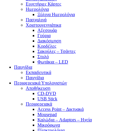
Ευχετήριες Κάρτες
Ημερολόγια
Ξύλινα Ημερολόγια
Πασχαλινά
Χριστουγεννιάτικα
Αξεσουάρ
Γούρια
Διακόσμηση
Κορδέλες
Σακούλες – Τσάντες
Στυλό
Φωτάκια – LED
Παιχνίδια
Εκπαιδευτικά
Παιχνίδια
Περιφερειακά Υπολογιστών
Αποθήκευση
CD-DVD
USB Stick
Περιφερειακά
Access Point – Δικτυακά
Mousepad
Καλώδια – Adaptors – Ηχεία
Μικρόφωνα
Πληκτρολόγια