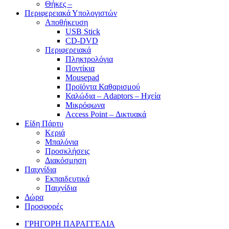
Θήκες –
Περιφερειακά Υπολογιστών
Αποθήκευση
USB Stick
CD-DVD
Περιφερειακά
Πληκτρολόγια
Ποντίκια
Mousepad
Προϊόντα Καθαρισμού
Καλώδια – Adaptors – Ηχεία
Μικρόφωνα
Access Point – Δικτυακά
Είδη Πάρτυ
Κεριά
Μπαλόνια
Προσκλήσεις
Διακόσμηση
Παιχνίδια
Εκπαιδευτικά
Παιχνίδια
Δώρα
Προσφορές
ΓΡΗΓΟΡΗ ΠΑΡΑΓΓΕΛΙΑ