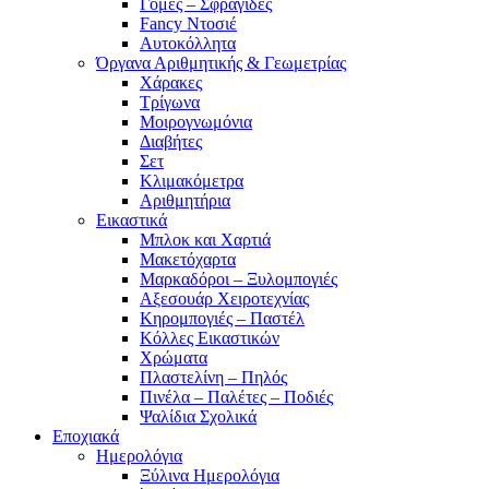
Γόμες – Σφραγίδες
Fancy Ντοσιέ
Αυτοκόλλητα
Όργανα Αριθμητικής & Γεωμετρίας
Χάρακες
Τρίγωνα
Mοιρογνωμόνια
Διαβήτες
Σετ
Κλιμακόμετρα
Αριθμητήρια
Εικαστικά
Μπλοκ και Χαρτιά
Μακετόχαρτα
Μαρκαδόροι – Ξυλομπογιές
Αξεσουάρ Χειροτεχνίας
Κηρομπογιές – Παστέλ
Κόλλες Εικαστικών
Χρώματα
Πλαστελίνη – Πηλός
Πινέλα – Παλέτες – Ποδιές
Ψαλίδια Σχολικά
Εποχιακά
Ημερολόγια
Ξύλινα Ημερολόγια