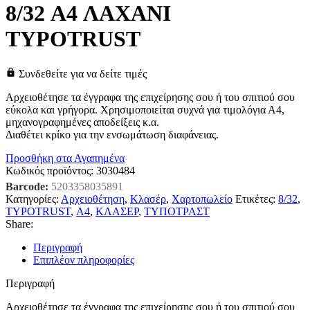
8/32 A4 ΛΑΧΑΝΙ
TYPOTRUST
Συνδεθείτε για να δείτε τιμές
Αρχειοθέτησε τα έγγραφα της επιχείρησης σου ή του σπιτιού σου
εύκολα και γρήγορα. Χρησιμοποιείται συχνά για τιμολόγια Α4,
μηχανογραφημένες αποδείξεις κ.α.
Διαθέτει κρίκο για την ενσωμάτωση διαφάνειας.
Προσθήκη στα Αγαπημένα
Κωδικός προϊόντος:
3030484
Barcode:
5203358035891
Κατηγορίες:
Αρχειοθέτηση
,
Κλασέρ
,
Χαρτοπωλείο
Ετικέτες:
8/32
,
TYPOTRUST
,
Α4
,
ΚΛΑΣΕΡ
,
ΤΥΠΟΤΡΑΣΤ
Share:
Περιγραφή
Επιπλέον πληροφορίες
Περιγραφή
Αρχειοθέτησε τα έγγραφα της επιχείρησης σου ή του σπιτιού σου