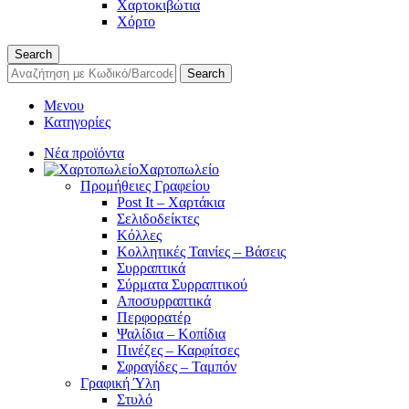
Χαρτοκιβώτια
Χόρτο
Search
Search
Μενου
Κατηγορίες
Νέα προϊόντα
Χαρτοπωλείο
Προμήθειες Γραφείου
Post It – Χαρτάκια
Σελιδοδείκτες
Κόλλες
Κολλητικές Ταινίες – Βάσεις
Συρραπτικά
Σύρματα Συρραπτικού
Αποσυρραπτικά
Περφορατέρ
Ψαλίδια – Κοπίδια
Πινέζες – Καρφίτσες
Σφραγίδες – Ταμπόν
Γραφική Ύλη
Στυλό