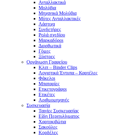
Ανταλλακτικά
Μολύβια
Μηχανικά Μολύβια
Μύτες Ανταλλακτικές
Λάστιχα
Συνδετήρες
Ρολά σχεδίου
Μαρκαδόροι
Διορθωτικά
Γόμες
Ξύστρες
Οργάνωση Γραφείου
Κλιπ – Binder Clips
Λογιστικά Έντυπα – Καρτέλες
Φάκελοι
Μπαταρίες
Ετικετογράφοι
Ετικέτες
Αριθμομηχανές
Συσκευασία
Ταινίες Συσκευασίας
Είδη Περιτυλίγματος
Χαρτοκιβώτια
Σακούλες
Κορδέλες