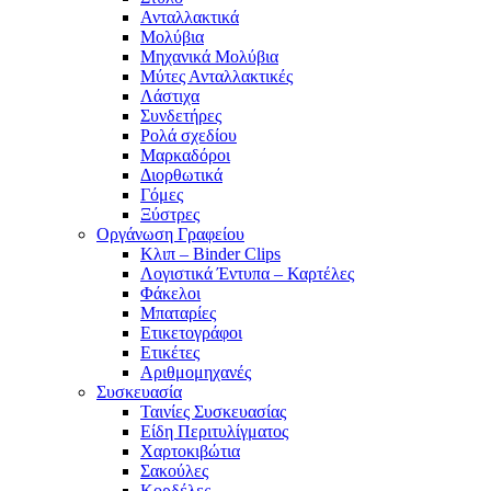
Ανταλλακτικά
Μολύβια
Μηχανικά Μολύβια
Μύτες Ανταλλακτικές
Λάστιχα
Συνδετήρες
Ρολά σχεδίου
Μαρκαδόροι
Διορθωτικά
Γόμες
Ξύστρες
Οργάνωση Γραφείου
Κλιπ – Binder Clips
Λογιστικά Έντυπα – Καρτέλες
Φάκελοι
Μπαταρίες
Ετικετογράφοι
Ετικέτες
Αριθμομηχανές
Συσκευασία
Ταινίες Συσκευασίας
Είδη Περιτυλίγματος
Χαρτοκιβώτια
Σακούλες
Κορδέλες