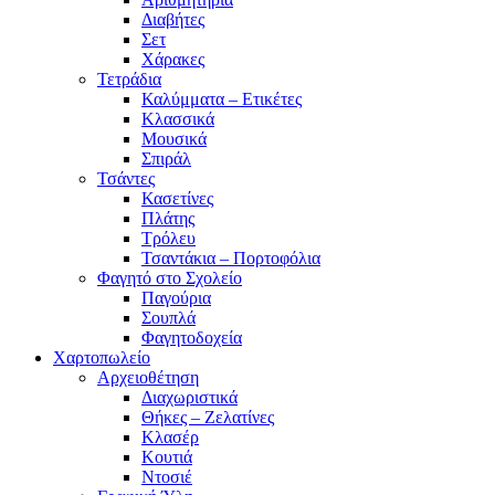
Διαβήτες
Σετ
Χάρακες
Τετράδια
Καλύμματα – Ετικέτες
Κλασσικά
Μουσικά
Σπιράλ
Τσάντες
Κασετίνες
Πλάτης
Τρόλευ
Τσαντάκια – Πορτοφόλια
Φαγητό στο Σχολείο
Παγούρια
Σουπλά
Φαγητοδοχεία
Χαρτοπωλείο
Αρχειοθέτηση
Διαχωριστικά
Θήκες – Ζελατίνες
Κλασέρ
Κουτιά
Ντοσιέ