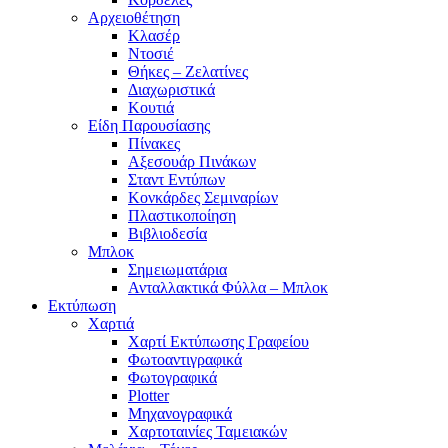
Αρχειοθέτηση
Κλασέρ
Ντοσιέ
Θήκες – Ζελατίνες
Διαχωριστικά
Κουτιά
Είδη Παρουσίασης
Πίνακες
Αξεσουάρ Πινάκων
Σταντ Εντύπων
Κονκάρδες Σεμιναρίων
Πλαστικοποίηση
Βιβλιοδεσία
Μπλοκ
Σημειωματάρια
Ανταλλακτικά Φύλλα – Μπλοκ
Εκτύπωση
Χαρτιά
Χαρτί Εκτύπωσης Γραφείου
Φωτοαντιγραφικά
Φωτογραφικά
Plotter
Μηχανογραφικά
Χαρτοταινίες Ταμειακών