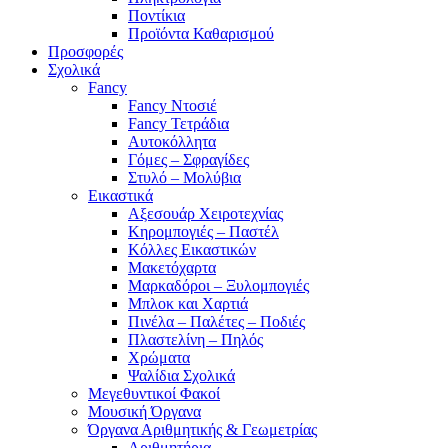
Ποντίκια
Προϊόντα Καθαρισμού
Προσφορές
Σχολικά
Fancy
Fancy Ντοσιέ
Fancy Τετράδια
Αυτοκόλλητα
Γόμες – Σφραγίδες
Στυλό – Μολύβια
Εικαστικά
Αξεσουάρ Χειροτεχνίας
Κηρομπογιές – Παστέλ
Κόλλες Εικαστικών
Μακετόχαρτα
Μαρκαδόροι – Ξυλομπογιές
Μπλοκ και Χαρτιά
Πινέλα – Παλέτες – Ποδιές
Πλαστελίνη – Πηλός
Χρώματα
Ψαλίδια Σχολικά
Μεγεθυντικοί Φακοί
Μουσική Όργανα
Όργανα Αριθμητικής & Γεωμετρίας
Αριθμητήρια