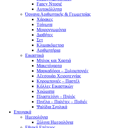
Fancy Ντοσιέ
Αυτοκόλλητα
Όργανα Αριθμητικής & Γεωμετρίας
Χάρακες
Τρίγωνα
Mοιρογνωμόνια
Διαβήτες
Σετ
Κλιμακόμετρα
Αριθμητήρια
Εικαστικά
Μπλοκ και Χαρτιά
Μακετόχαρτα
Μαρκαδόροι – Ξυλομπογιές
Αξεσουάρ Χειροτεχνίας
Κηρομπογιές – Παστέλ
Κόλλες Εικαστικών
Χρώματα
Πλαστελίνη – Πηλός
Πινέλα – Παλέτες – Ποδιές
Ψαλίδια Σχολικά
Εποχιακά
Ημερολόγια
Ξύλινα Ημερολόγια
Εθνική Επέτειος