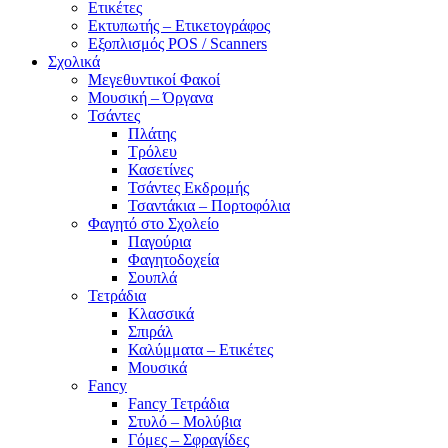
Ετικέτες
Εκτυπωτής – Ετικετογράφος
Εξοπλισμός POS / Scanners
Σχολικά
Μεγεθυντικοί Φακοί
Μουσική – Όργανα
Τσάντες
Πλάτης
Τρόλευ
Κασετίνες
Τσάντες Εκδρομής
Τσαντάκια – Πορτοφόλια
Φαγητό στο Σχολείο
Παγούρια
Φαγητοδοχεία
Σουπλά
Τετράδια
Κλασσικά
Σπιράλ
Καλύμματα – Ετικέτες
Μουσικά
Fancy
Fancy Τετράδια
Στυλό – Μολύβια
Γόμες – Σφραγίδες