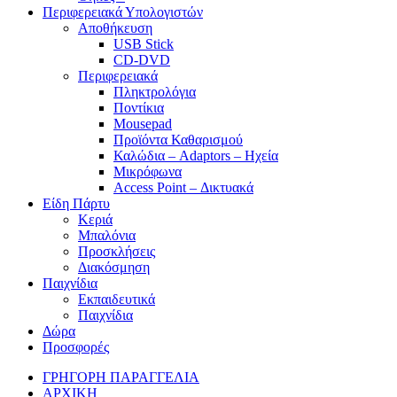
Περιφερειακά Υπολογιστών
Αποθήκευση
USB Stick
CD-DVD
Περιφερειακά
Πληκτρολόγια
Ποντίκια
Mousepad
Προϊόντα Καθαρισμού
Καλώδια – Adaptors – Ηχεία
Μικρόφωνα
Access Point – Δικτυακά
Είδη Πάρτυ
Κεριά
Μπαλόνια
Προσκλήσεις
Διακόσμηση
Παιχνίδια
Εκπαιδευτικά
Παιχνίδια
Δώρα
Προσφορές
ΓΡΗΓΟΡΗ ΠΑΡΑΓΓΕΛΙΑ
ΑΡΧΙΚΗ