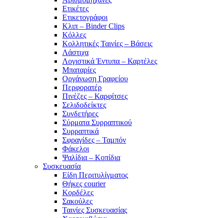
Ετικέτες
Ετικετογράφοι
Κλιπ – Binder Clips
Κόλλες
Κολλητικές Ταινίες – Βάσεις
Λάστιχα
Λογιστικά Έντυπα – Καρτέλες
Μπαταρίες
Οργάνωση Γραφείου
Περφορατέρ
Πινέζες – Καρφίτσες
Σελιδοδείκτες
Συνδετήρες
Σύρματα Συρραπτικού
Συρραπτικά
Σφραγίδες – Ταμπόν
Φάκελοι
Ψαλίδια – Κοπίδια
Συσκευασία
Είδη Περιτυλίγματος
Θήκες courier
Κορδέλες
Σακούλες
Ταινίες Συσκευασίας