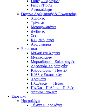
Γόμες – Σφραγίδες
Fancy Ντοσιέ
Αυτοκόλλητα
Όργανα Αριθμητικής & Γεωμετρίας
Χάρακες
Τρίγωνα
Mοιρογνωμόνια
Διαβήτες
Σετ
Κλιμακόμετρα
Αριθμητήρια
Εικαστικά
Μπλοκ και Χαρτιά
Μακετόχαρτα
Μαρκαδόροι – Ξυλομπογιές
Αξεσουάρ Χειροτεχνίας
Κηρομπογιές – Παστέλ
Κόλλες Εικαστικών
Χρώματα
Πλαστελίνη – Πηλός
Πινέλα – Παλέτες – Ποδιές
Ψαλίδια Σχολικά
Εποχιακά
Ημερολόγια
Ξύλινα Ημερολόγια