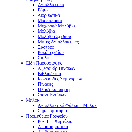
Ανταλλακτικά
Γόμες
Διορθωτικά
Μαρκαδόροι
Μηχανικά Μολύβια
Μολύβια
Μολύβια Σχεδίου
Μύτες Ανταλλακτικές
Ξύστρες
Ρολά σχεδίου
Στυλό
Είδη Παρουσίασης
Αξεσουάρ Πινάκων
Βιβλιοδεσία
Κονκάρδες Σεμιναρίων
Πίνακες
Πλαστικοποίηση
Σταντ Εντύπων
Μπλοκ
Ανταλλακτικά Φύλλα – Μπλοκ
Σημειωματάρια
Προμήθειες Γραφείου
Post It – Χαρτάκια
Αποσυρραπτικά
Αριθμομηχανές