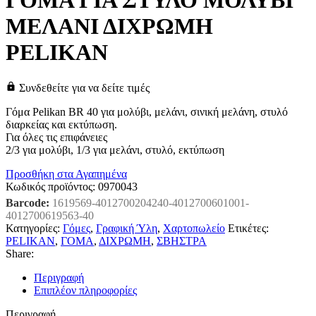
ΓΟΜΑ ΓΙΑ ΣΤΥΛΟ ΜΟΛΥΒΙ
ΜΕΛΑΝΙ ΔΙΧΡΩΜΗ
PELIKAN
Συνδεθείτε για να δείτε τιμές
Γόμα Pelikan BR 40 για μολύβι, μελάνι, σινική μελάνη, στυλό
διαρκείας και εκτύπωση.
Για όλες τις επιφάνειες
2/3 για μολύβι, 1/3 για μελάνι, στυλό, εκτύπωση
Προσθήκη στα Αγαπημένα
Κωδικός προϊόντος:
0970043
Barcode:
1619569-4012700204240-4012700601001-
4012700619563-40
Κατηγορίες:
Γόμες
,
Γραφική Ύλη
,
Χαρτοπωλείο
Ετικέτες:
PELIKAN
,
ΓΟΜΑ
,
ΔΙΧΡΩΜΗ
,
ΣΒΗΣΤΡΑ
Share:
Περιγραφή
Επιπλέον πληροφορίες
Περιγραφή