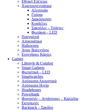
Εθνική Επέτειος
Χριστουγεννιάτικα
Αξεσουάρ
Γούρια
Διακόσμηση
Κορδέλες
Σακούλες – Τσάντες
Φωτάκια – LED
Πασχαλινά
Αποκριάτικα
Halloween
Άγιος Βαλεντίνος
Ευχετήριες Κάρτες
Gadget
Lifestyle & Comfort
Smart Gadgets
Φωτιστικά – LED
Smartwatches
Ασύρματα Ακουστικά
Ασύρματα Ηχεία
Headphones
Powerbank
Φορτιστές – Αντάπτορες – Καλώδια
Εκτυπωτές
Backpack – Σακίδιο