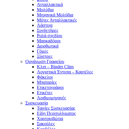
Ανταλλακτικά
Μολύβια
Μηχανικά Μολύβια
Μύτες Ανταλλακτικές
Λάστιχα
Συνδετήρες
Ρολά σχεδίου
Μαρκαδόροι
Διορθωτικά
Γόμες
Ξύστρες
Οργάνωση Γραφείου
Κλιπ – Binder Clips
Λογιστικά Έντυπα – Καρτέλες
Φάκελοι
Μπαταρίες
Ετικετογράφοι
Ετικέτες
Αριθμομηχανές
Συσκευασία
Ταινίες Συσκευασίας
Είδη Περιτυλίγματος
Χαρτοκιβώτια
Σακούλες
Κορδέλες