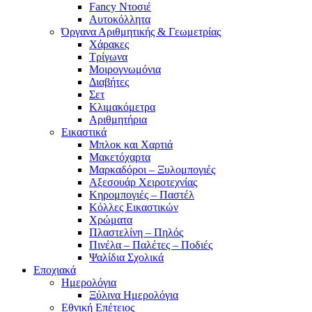
Fancy Ντοσιέ
Αυτοκόλλητα
Όργανα Αριθμητικής & Γεωμετρίας
Χάρακες
Τρίγωνα
Mοιρογνωμόνια
Διαβήτες
Σετ
Κλιμακόμετρα
Αριθμητήρια
Εικαστικά
Μπλοκ και Χαρτιά
Μακετόχαρτα
Μαρκαδόροι – Ξυλομπογιές
Αξεσουάρ Χειροτεχνίας
Κηρομπογιές – Παστέλ
Κόλλες Εικαστικών
Χρώματα
Πλαστελίνη – Πηλός
Πινέλα – Παλέτες – Ποδιές
Ψαλίδια Σχολικά
Εποχιακά
Ημερολόγια
Ξύλινα Ημερολόγια
Εθνική Επέτειος