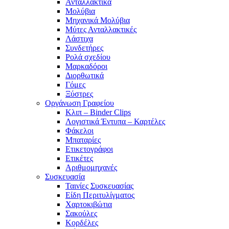
Ανταλλακτικά
Μολύβια
Μηχανικά Μολύβια
Μύτες Ανταλλακτικές
Λάστιχα
Συνδετήρες
Ρολά σχεδίου
Μαρκαδόροι
Διορθωτικά
Γόμες
Ξύστρες
Οργάνωση Γραφείου
Κλιπ – Binder Clips
Λογιστικά Έντυπα – Καρτέλες
Φάκελοι
Μπαταρίες
Ετικετογράφοι
Ετικέτες
Αριθμομηχανές
Συσκευασία
Ταινίες Συσκευασίας
Είδη Περιτυλίγματος
Χαρτοκιβώτια
Σακούλες
Κορδέλες