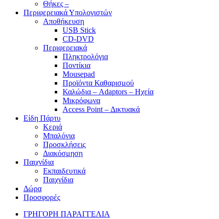
Θήκες –
Περιφερειακά Υπολογιστών
Αποθήκευση
USB Stick
CD-DVD
Περιφερειακά
Πληκτρολόγια
Ποντίκια
Mousepad
Προϊόντα Καθαρισμού
Καλώδια – Adaptors – Ηχεία
Μικρόφωνα
Access Point – Δικτυακά
Είδη Πάρτυ
Κεριά
Μπαλόνια
Προσκλήσεις
Διακόσμηση
Παιχνίδια
Εκπαιδευτικά
Παιχνίδια
Δώρα
Προσφορές
ΓΡΗΓΟΡΗ ΠΑΡΑΓΓΕΛΙΑ