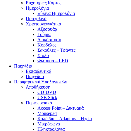
Ευχετήριες Κάρτες
Ημερολόγια
Ξύλινα Ημερολόγια
Πασχαλινά
Χριστουγεννιάτικα
Αξεσουάρ
Γούρια
Διακόσμηση
Κορδέλες
Σακούλες – Τσάντες
Στυλό
Φωτάκια – LED
Παιχνίδια
Εκπαιδευτικά
Παιχνίδια
Περιφερειακά Υπολογιστών
Αποθήκευση
CD-DVD
USB Stick
Περιφερειακά
Access Point – Δικτυακά
Mousepad
Καλώδια – Adaptors – Ηχεία
Μικρόφωνα
Πληκτρολόγια