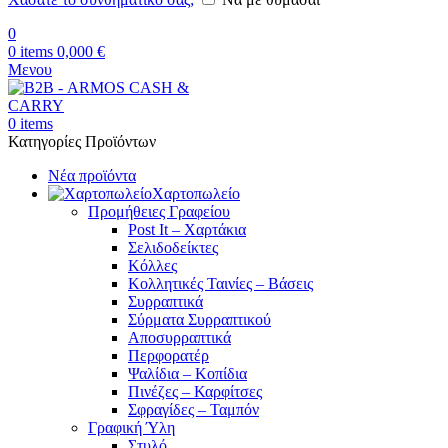
0
0
items
0,000
€
Μενου
0
items
Κατηγορίες Προϊόντων
Νέα προϊόντα
Χαρτοπωλείο
Προμήθειες Γραφείου
Post It – Χαρτάκια
Σελιδοδείκτες
Κόλλες
Κολλητικές Ταινίες – Βάσεις
Συρραπτικά
Σύρματα Συρραπτικού
Αποσυρραπτικά
Περφορατέρ
Ψαλίδια – Κοπίδια
Πινέζες – Καρφίτσες
Σφραγίδες – Ταμπόν
Γραφική Ύλη
Στυλό