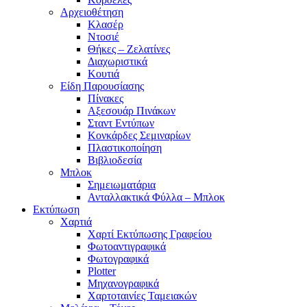
Αρχειοθέτηση
Κλασέρ
Ντοσιέ
Θήκες – Ζελατίνες
Διαχωριστικά
Κουτιά
Είδη Παρουσίασης
Πίνακες
Αξεσουάρ Πινάκων
Σταντ Εντύπων
Κονκάρδες Σεμιναρίων
Πλαστικοποίηση
Βιβλιοδεσία
Μπλοκ
Σημειωματάρια
Ανταλλακτικά Φύλλα – Μπλοκ
Εκτύπωση
Χαρτιά
Χαρτί Εκτύπωσης Γραφείου
Φωτοαντιγραφικά
Φωτογραφικά
Plotter
Μηχανογραφικά
Χαρτοταινίες Ταμειακών