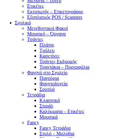
Μελάνια – Τόνερ
Ετικέτες
Εκτυπωτής – Ετικετογράφος
Εξοπλισμός POS / Scanners
Σχολικά
Μεγεθυντικοί Φακοί
Μουσική – Όργανα
Τσάντες
Πλάτης
Τρόλευ
Κασετίνες
Τσάντες Εκδρομής
Τσαντάκια – Πορτοφόλια
Φαγητό στο Σχολείο
Παγούρια
Φαγητοδοχεία
Σουπλά
Τετράδια
Κλασσικά
Σπιράλ
Καλύμματα – Ετικέτες
Μουσικά
Fancy
Fancy Τετράδια
Στυλό – Μολύβια