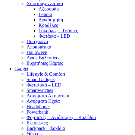
Χριστουγεννιάτικα
Αξεσουάρ
Γούρια
Διακόσμηση
Κορδέλες
Σακούλες – Τσάντες
Φωτάκια – LED
Πασχαλινά
Αποκριάτικα
Halloween
Άγιος Βαλεντίνος
Ευχετήριες Κάρτες
Gadget
Lifestyle & Comfort
Smart Gadgets
Φωτιστικά – LED
Smartwatches
Ασύρματα Ακουστικά
Ασύρματα Ηχεία
Headphones
Powerbank
Φορτιστές – Αντάπτορες – Καλώδια
Εκτυπωτές
Backpack – Σακίδιο
Θήκες –