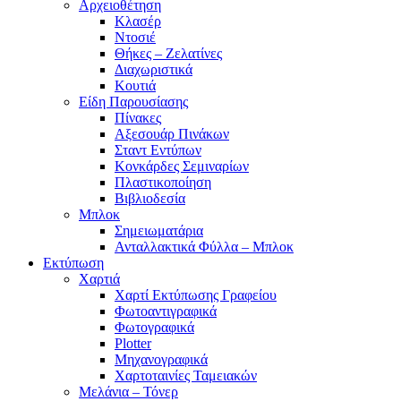
Αρχειοθέτηση
Κλασέρ
Ντοσιέ
Θήκες – Ζελατίνες
Διαχωριστικά
Κουτιά
Είδη Παρουσίασης
Πίνακες
Αξεσουάρ Πινάκων
Σταντ Εντύπων
Κονκάρδες Σεμιναρίων
Πλαστικοποίηση
Βιβλιοδεσία
Μπλοκ
Σημειωματάρια
Ανταλλακτικά Φύλλα – Μπλοκ
Εκτύπωση
Χαρτιά
Χαρτί Εκτύπωσης Γραφείου
Φωτοαντιγραφικά
Φωτογραφικά
Plotter
Μηχανογραφικά
Χαρτοταινίες Ταμειακών
Μελάνια – Τόνερ