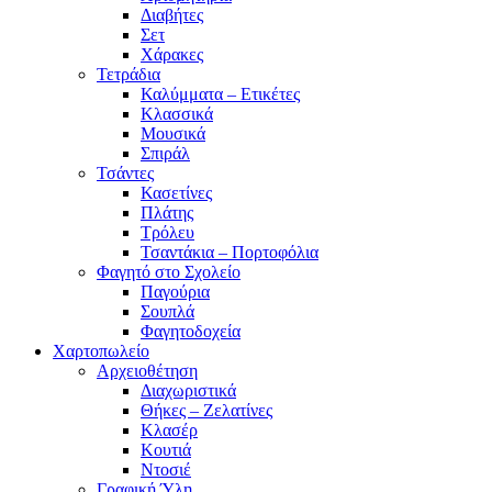
Διαβήτες
Σετ
Χάρακες
Τετράδια
Καλύμματα – Ετικέτες
Κλασσικά
Μουσικά
Σπιράλ
Τσάντες
Κασετίνες
Πλάτης
Τρόλευ
Τσαντάκια – Πορτοφόλια
Φαγητό στο Σχολείο
Παγούρια
Σουπλά
Φαγητοδοχεία
Χαρτοπωλείο
Αρχειοθέτηση
Διαχωριστικά
Θήκες – Ζελατίνες
Κλασέρ
Κουτιά
Ντοσιέ
Γραφική Ύλη