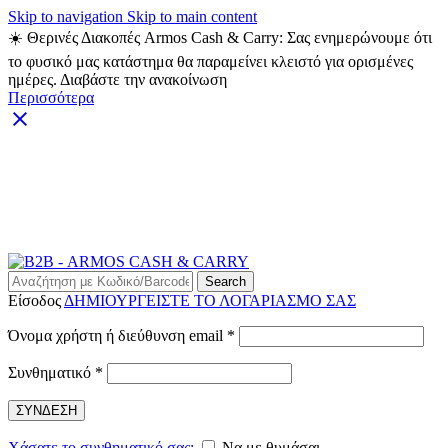
Skip to navigation
Skip to main content
☀️ Θερινές Διακοπές Armos Cash & Carry: Σας ενημερώνουμε ότι
το φυσικό μας κατάστημα θα παραμείνει κλειστό για ορισμένες
ημέρες. Διαβάστε την ανακοίνωση
Περισσότερα
ARMOS CASH & CARRY B2B - ΜΟΝΟ ΓΙΑ
ΜΕΤΑΠΩΛΗΤΕΣ
ARMOS CASH & CARRY B2B
Search
Είσοδος
ΔΗΜΙΟΥΡΓΕΙΣΤΕ ΤΟ ΛΟΓΑΡΙΑΣΜΟ ΣΑΣ
Απαιτείται
Όνομα χρήστη ή διεύθυνση email
*
Απαιτείται
Συνθηματικό
*
ΣΥΝΔΕΣΗ
Χάσατε το συνθηματικό σας;
Να με θυμάσαι