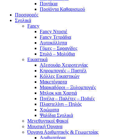
Ποντίκια
Προϊόντα Καθαρισμού
Προσφορές
Σχολικά
Fancy
Fancy Ντοσιέ
Fancy Τετράδια
Αυτοκόλλητα
Γόμες – Σφραγίδες
Στυλό – Μολύβια
Εικαστικά
Αξεσουάρ Χειροτεχνίας
Κηρομπογιές – Παστέλ
Κόλλες Εικαστικών
Μακετόχαρτα
Μαρκαδόροι – Ξυλομπογιές
Μπλοκ και Χαρτιά
Πινέλα – Παλέτες – Ποδιές
Πλαστελίνη – Πηλός
Χρώματα
Ψαλίδια Σχολικά
Μεγεθυντικοί Φακοί
Μουσική Όργανα
Όργανα Αριθμητικής & Γεωμετρίας
Αριθμητήρια