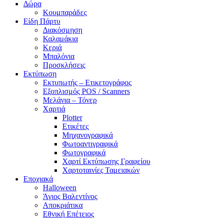
Δώρα
Κουμπαράδες
Είδη Πάρτυ
Διακόσμηση
Καλαμάκια
Κεριά
Μπαλόνια
Προσκλήσεις
Εκτύπωση
Εκτυπωτής – Ετικετογράφος
Εξοπλισμός POS / Scanners
Μελάνια – Τόνερ
Χαρτιά
Plotter
Ετικέτες
Μηχανογραφικά
Φωτοαντιγραφικά
Φωτογραφικά
Χαρτί Εκτύπωσης Γραφείου
Χαρτοταινίες Ταμειακών
Εποχιακά
Halloween
Άγιος Βαλεντίνος
Αποκριάτικα
Εθνική Επέτειος