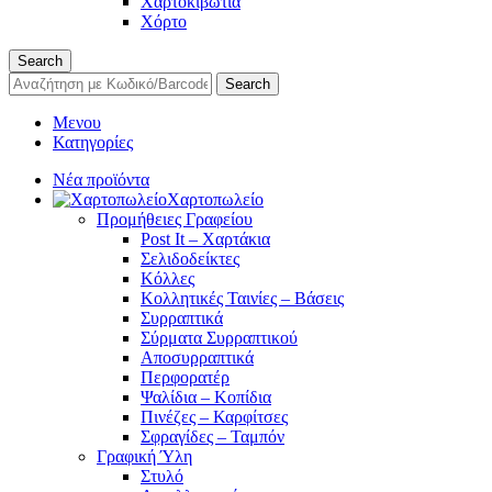
Χαρτοκιβώτια
Χόρτο
Search
Search
Μενου
Κατηγορίες
Νέα προϊόντα
Χαρτοπωλείο
Προμήθειες Γραφείου
Post It – Χαρτάκια
Σελιδοδείκτες
Κόλλες
Κολλητικές Ταινίες – Βάσεις
Συρραπτικά
Σύρματα Συρραπτικού
Αποσυρραπτικά
Περφορατέρ
Ψαλίδια – Κοπίδια
Πινέζες – Καρφίτσες
Σφραγίδες – Ταμπόν
Γραφική Ύλη
Στυλό