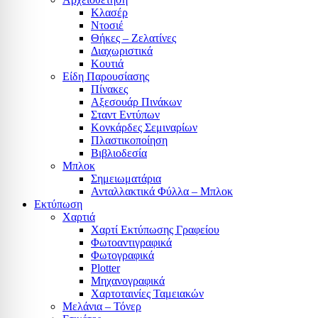
Κλασέρ
Ντοσιέ
Θήκες – Ζελατίνες
Διαχωριστικά
Κουτιά
Είδη Παρουσίασης
Πίνακες
Αξεσουάρ Πινάκων
Σταντ Εντύπων
Κονκάρδες Σεμιναρίων
Πλαστικοποίηση
Βιβλιοδεσία
Μπλοκ
Σημειωματάρια
Ανταλλακτικά Φύλλα – Μπλοκ
Εκτύπωση
Χαρτιά
Χαρτί Εκτύπωσης Γραφείου
Φωτοαντιγραφικά
Φωτογραφικά
Plotter
Μηχανογραφικά
Χαρτοταινίες Ταμειακών
Μελάνια – Τόνερ