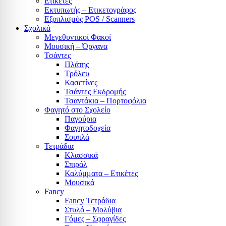
Ετικέτες
Εκτυπωτής – Ετικετογράφος
Εξοπλισμός POS / Scanners
Σχολικά
Μεγεθυντικοί Φακοί
Μουσική – Όργανα
Τσάντες
Πλάτης
Τρόλευ
Κασετίνες
Τσάντες Εκδρομής
Τσαντάκια – Πορτοφόλια
Φαγητό στο Σχολείο
Παγούρια
Φαγητοδοχεία
Σουπλά
Τετράδια
Κλασσικά
Σπιράλ
Καλύμματα – Ετικέτες
Μουσικά
Fancy
Fancy Τετράδια
Στυλό – Μολύβια
Γόμες – Σφραγίδες