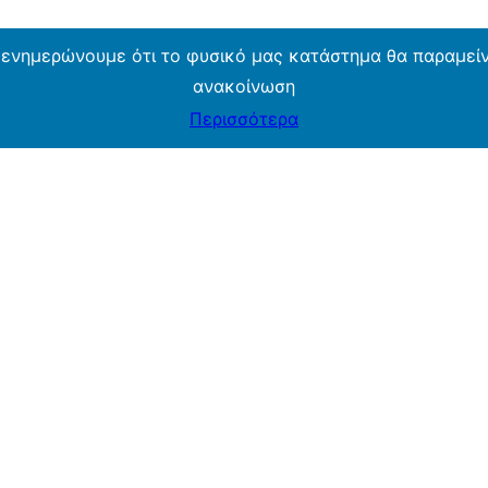
 ενημερώνουμε ότι το φυσικό μας κατάστημα θα παραμείνε
ανακοίνωση
Περισσότερα
ARMOS CASH & CARRY B2B - ΜΟΝΟ ΓΙΑ ΜΕΤΑΠΩΛΗΤΕΣ
ARMOS CASH & CARRY B2B