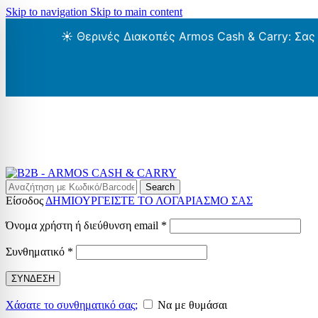
Skip to navigation
Skip to main content
☀️ Θερινές Διακοπές Armos Cash & Carry: Σας
Search
Είσοδος
ΔΗΜΙΟΥΡΓΕΙΣΤΕ ΤΟ ΛΟΓΑΡΙΑΣΜΟ ΣΑΣ
Απαιτείται
Όνομα χρήστη ή διεύθυνση email
*
Απαιτείται
Συνθηματικό
*
ΣΥΝΔΕΣΗ
Χάσατε το συνθηματικό σας;
Να με θυμάσαι