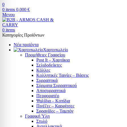
0
0
items
0,000
€
Μενου
0
items
Κατηγορίες Προϊόντων
Νέα προϊόντα
Χαρτοπωλείο
Προμήθειες Γραφείου
Post It – Χαρτάκια
Σελιδοδείκτες
Κόλλες
Κολλητικές Ταινίες – Βάσεις
Συρραπτικά
Σύρματα Συρραπτικού
Αποσυρραπτικά
Περφορατέρ
Ψαλίδια – Κοπίδια
Πινέζες – Καρφίτσες
Σφραγίδες – Ταμπόν
Γραφική Ύλη
Στυλό
Ανταλλακτικά