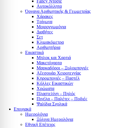
Fancy Ντοσιέ
Αυτοκόλλητα
Όργανα Αριθμητικής & Γεωμετρίας
Χάρακες
Τρίγωνα
Mοιρογνωμόνια
Διαβήτες
Σετ
Κλιμακόμετρα
Αριθμητήρια
Εικαστικά
Μπλοκ και Χαρτιά
Μακετόχαρτα
Μαρκαδόροι – Ξυλομπογιές
Αξεσουάρ Χειροτεχνίας
Κηρομπογιές – Παστέλ
Κόλλες Εικαστικών
Χρώματα
Πλαστελίνη – Πηλός
Πινέλα – Παλέτες – Ποδιές
Ψαλίδια Σχολικά
Εποχιακά
Ημερολόγια
Ξύλινα Ημερολόγια
Εθνική Επέτειος