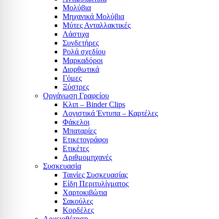
Μολύβια
Μηχανικά Μολύβια
Μύτες Ανταλλακτικές
Λάστιχα
Συνδετήρες
Ρολά σχεδίου
Μαρκαδόροι
Διορθωτικά
Γόμες
Ξύστρες
Οργάνωση Γραφείου
Κλιπ – Binder Clips
Λογιστικά Έντυπα – Καρτέλες
Φάκελοι
Μπαταρίες
Ετικετογράφοι
Ετικέτες
Αριθμομηχανές
Συσκευασία
Ταινίες Συσκευασίας
Είδη Περιτυλίγματος
Χαρτοκιβώτια
Σακούλες
Κορδέλες
Αρχειοθέτηση