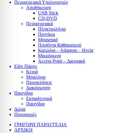
Περιφερειακά Υπολογιστών
Αποθήκευση
USB Stick
CD-DVD
Περιφερειακά
Πληκτρολόγια
Ποντίκια
Mousepad
Προϊόντα Καθαρισμού
Καλώδια – Adaptors – Ηχεία
Μικρόφωνα
Access Point – Δικτυακά
Είδη Πάρτυ
Κεριά
Μπαλόνια
Προσκλήσεις
Διακόσμηση
Παιχνίδια
Εκπαιδευτικά
Παιχνίδια
Δώρα
Προσφορές
ΓΡΗΓΟΡΗ ΠΑΡΑΓΓΕΛΙΑ
ΑΡΧΙΚΗ