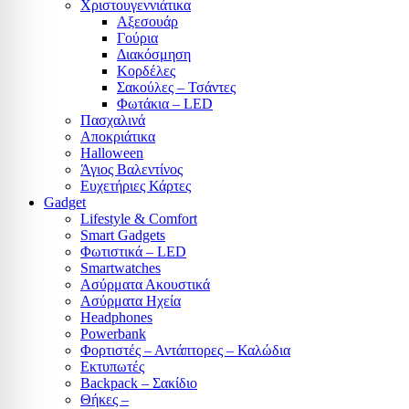
Χριστουγεννιάτικα
Αξεσουάρ
Γούρια
Διακόσμηση
Κορδέλες
Σακούλες – Τσάντες
Φωτάκια – LED
Πασχαλινά
Αποκριάτικα
Halloween
Άγιος Βαλεντίνος
Ευχετήριες Κάρτες
Gadget
Lifestyle & Comfort
Smart Gadgets
Φωτιστικά – LED
Smartwatches
Ασύρματα Ακουστικά
Ασύρματα Ηχεία
Headphones
Powerbank
Φορτιστές – Αντάπτορες – Καλώδια
Εκτυπωτές
Backpack – Σακίδιο
Θήκες –