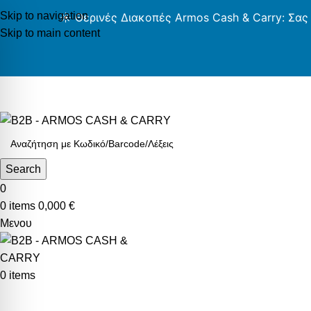
Skip to navigation
☀️ Θερινές Διακοπές Armos Cash & Carry: Σας
Skip to main content
AR
Search
0
0
items
0,000
€
Μενου
0
items
Κατηγορίες Προϊόντων