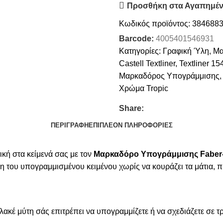
Προσθήκη στα Αγαπημέ
Κωδικός προϊόντος:
384688
Barcode:
4005401546931
Κατηγορίες:
Γραφική Ύλη
,
Μα
Castell Textliner
,
Textliner 15
Μαρκαδόρος Υπογράμμισης
,
Χρώμα Tropic
Share:
ΠΕΡΙΓΡΑΦΉ
ΕΠΙΠΛΈΟΝ ΠΛΗΡΟΦΟΡΊΕΣ
ική στα κείμενά σας με τον
Μαρκαδόρο Υπογράμμισης Faber-Ca
νωση του υπογραμμισμένου κειμένου χωρίς να κουράζει τα μάτια
λακέ μύτη σάς επιτρέπει να υπογραμμίζετε ή να σχεδιάζετε σε τ