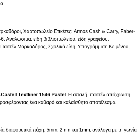
να
3
ρκαδόροι
,
Χαρτοπωλείο
Ετικέτες:
Armos Cash & Carry
,
Faber-
46
,
Αναλώσιμα
,
είδη βιβλιοπωλείου
,
είδη γραφείου
,
Παστέλ Μαρκαδόρος
,
Σχολικά είδη
,
Υπογράμμιση Κειμένου
,
stell Textliner 1546 Pastel
. Η απαλή, παστέλ απόχρωση
, προσφέροντας ένα καθαρό και καλαίσθητο αποτέλεσμα.
ρία διαφορετικά πάχη:
5mm
,
2mm
και
1mm
, ανάλογα με τη γωνία