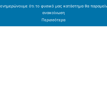
 ενημερώνουμε ότι το φυσικό μας κατάστημα θα παραμείνε
ανακοίνωση
Περισσότερα
MOS CASH & CARRY B2B - ΜΟΝΟ ΓΙΑ ΜΕΤΑΠΩΛΗ
ARMOS CASH & CARRY B2B