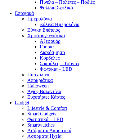
Πινέλα – Παλέτες – Ποδιές
Ψαλίδια Σχολικά
Εποχιακά
Ημερολόγια
Ξύλινα Ημερολόγια
Εθνική Επέτειος
Χριστουγεννιάτικα
Αξεσουάρ
Γούρια
Διακόσμηση
Κορδέλες
Σακούλες – Τσάντες
Φωτάκια – LED
Πασχαλινά
Αποκριάτικα
Halloween
Άγιος Βαλεντίνος
Ευχετήριες Κάρτες
Gadget
Lifestyle & Comfort
Smart Gadgets
Φωτιστικά – LED
Smartwatches
Ασύρματα Ακουστικά
Ασύρματα Ηχεία