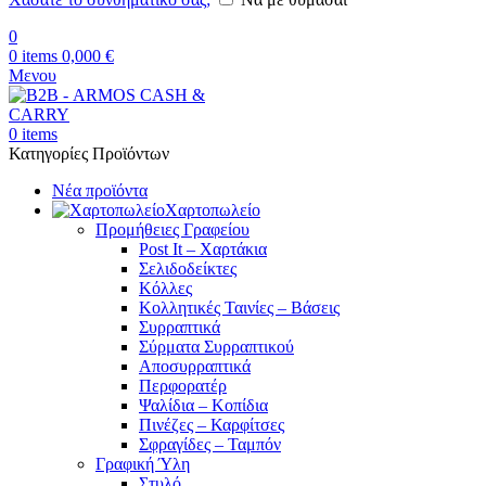
0
0
items
0,000
€
Μενου
0
items
Κατηγορίες Προϊόντων
Νέα προϊόντα
Χαρτοπωλείο
Προμήθειες Γραφείου
Post It – Χαρτάκια
Σελιδοδείκτες
Κόλλες
Κολλητικές Ταινίες – Βάσεις
Συρραπτικά
Σύρματα Συρραπτικού
Αποσυρραπτικά
Περφορατέρ
Ψαλίδια – Κοπίδια
Πινέζες – Καρφίτσες
Σφραγίδες – Ταμπόν
Γραφική Ύλη
Στυλό