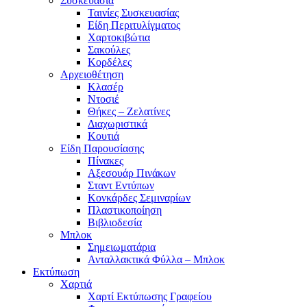
Συσκευασία
Ταινίες Συσκευασίας
Είδη Περιτυλίγματος
Χαρτοκιβώτια
Σακούλες
Κορδέλες
Αρχειοθέτηση
Κλασέρ
Ντοσιέ
Θήκες – Ζελατίνες
Διαχωριστικά
Κουτιά
Είδη Παρουσίασης
Πίνακες
Αξεσουάρ Πινάκων
Σταντ Εντύπων
Κονκάρδες Σεμιναρίων
Πλαστικοποίηση
Βιβλιοδεσία
Μπλοκ
Σημειωματάρια
Ανταλλακτικά Φύλλα – Μπλοκ
Εκτύπωση
Χαρτιά
Χαρτί Εκτύπωσης Γραφείου