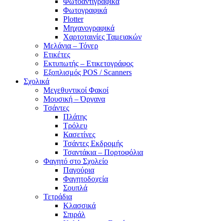
Φωτοαντιγραφικά
Φωτογραφικά
Plotter
Μηχανογραφικά
Χαρτοταινίες Ταμειακών
Μελάνια – Τόνερ
Ετικέτες
Εκτυπωτής – Ετικετογράφος
Εξοπλισμός POS / Scanners
Σχολικά
Μεγεθυντικοί Φακοί
Μουσική – Όργανα
Τσάντες
Πλάτης
Τρόλευ
Κασετίνες
Τσάντες Εκδρομής
Τσαντάκια – Πορτοφόλια
Φαγητό στο Σχολείο
Παγούρια
Φαγητοδοχεία
Σουπλά
Τετράδια
Κλασσικά
Σπιράλ