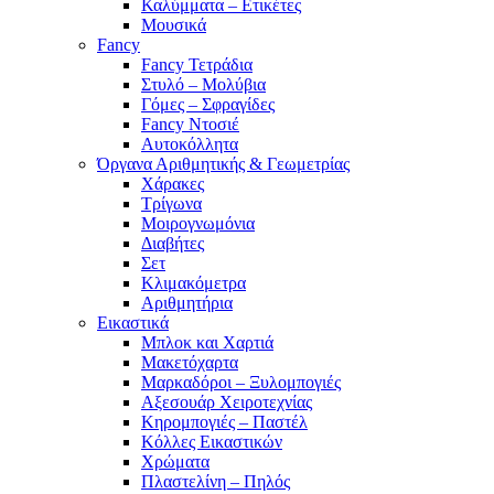
Καλύμματα – Ετικέτες
Μουσικά
Fancy
Fancy Τετράδια
Στυλό – Μολύβια
Γόμες – Σφραγίδες
Fancy Ντοσιέ
Αυτοκόλλητα
Όργανα Αριθμητικής & Γεωμετρίας
Χάρακες
Τρίγωνα
Mοιρογνωμόνια
Διαβήτες
Σετ
Κλιμακόμετρα
Αριθμητήρια
Εικαστικά
Μπλοκ και Χαρτιά
Μακετόχαρτα
Μαρκαδόροι – Ξυλομπογιές
Αξεσουάρ Χειροτεχνίας
Κηρομπογιές – Παστέλ
Κόλλες Εικαστικών
Χρώματα
Πλαστελίνη – Πηλός