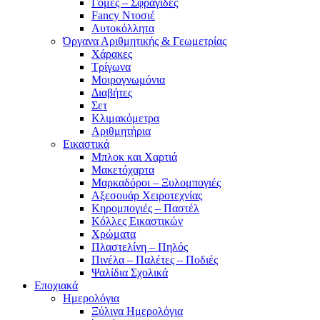
Γόμες – Σφραγίδες
Fancy Ντοσιέ
Αυτοκόλλητα
Όργανα Αριθμητικής & Γεωμετρίας
Χάρακες
Τρίγωνα
Mοιρογνωμόνια
Διαβήτες
Σετ
Κλιμακόμετρα
Αριθμητήρια
Εικαστικά
Μπλοκ και Χαρτιά
Μακετόχαρτα
Μαρκαδόροι – Ξυλομπογιές
Αξεσουάρ Χειροτεχνίας
Κηρομπογιές – Παστέλ
Κόλλες Εικαστικών
Χρώματα
Πλαστελίνη – Πηλός
Πινέλα – Παλέτες – Ποδιές
Ψαλίδια Σχολικά
Εποχιακά
Ημερολόγια
Ξύλινα Ημερολόγια