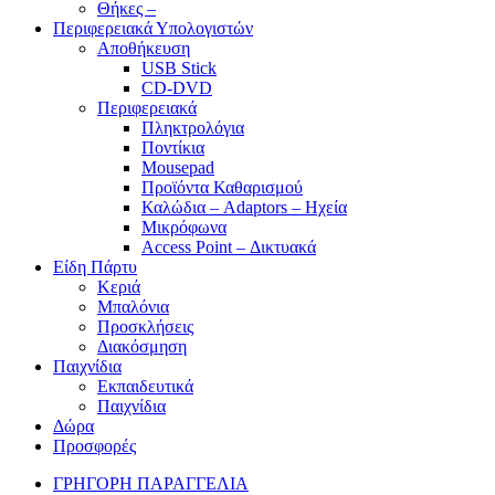
Θήκες –
Περιφερειακά Υπολογιστών
Αποθήκευση
USB Stick
CD-DVD
Περιφερειακά
Πληκτρολόγια
Ποντίκια
Mousepad
Προϊόντα Καθαρισμού
Καλώδια – Adaptors – Ηχεία
Μικρόφωνα
Access Point – Δικτυακά
Είδη Πάρτυ
Κεριά
Μπαλόνια
Προσκλήσεις
Διακόσμηση
Παιχνίδια
Εκπαιδευτικά
Παιχνίδια
Δώρα
Προσφορές
ΓΡΗΓΟΡΗ ΠΑΡΑΓΓΕΛΙΑ