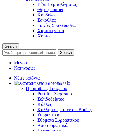
Είδη Περιτυλίγματος
Θήκες courier
Κορδέλες
Σακούλες
Ταινίες Συσκευασίας
Χαρτοκιβώτια
Χόρτο
Search
Search
Μενου
Κατηγορίες
Νέα προϊόντα
Χαρτοπωλείο
Προμήθειες Γραφείου
Post It – Χαρτάκια
Σελιδοδείκτες
Κόλλες
Κολλητικές Ταινίες – Βάσεις
Συρραπτικά
Σύρματα Συρραπτικού
Αποσυρραπτικά
Περφορατέρ