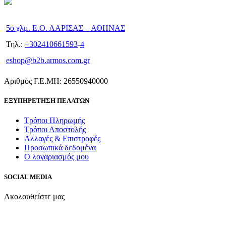
5ο χλμ. Ε.Ο. ΛΑΡΙΣΑΣ – ΑΘΗΝΑΣ
Τηλ.:
+302410661593
-
4
eshop@b2b.armos.com.gr
Αριθμός Γ.Ε.ΜΗ: 26550940000
ΕΞΥΠΗΡΕΤΗΣΗ ΠΕΛΑΤΩΝ
Τρόποι Πληρωμής
Τρόποι Αποστολής
Αλλαγές & Επιστροφές
Προσωπικά δεδομένα
Ο λογαριασμός μου
SOCIAL MEDIA
Ακολουθείστε μας