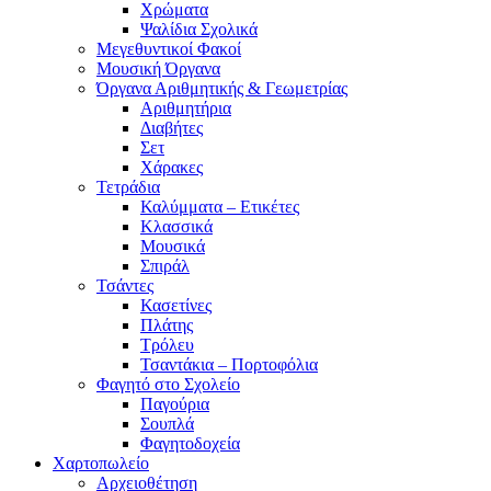
Χρώματα
Ψαλίδια Σχολικά
Μεγεθυντικοί Φακοί
Μουσική Όργανα
Όργανα Αριθμητικής & Γεωμετρίας
Αριθμητήρια
Διαβήτες
Σετ
Χάρακες
Τετράδια
Καλύμματα – Ετικέτες
Κλασσικά
Μουσικά
Σπιράλ
Τσάντες
Κασετίνες
Πλάτης
Τρόλευ
Τσαντάκια – Πορτοφόλια
Φαγητό στο Σχολείο
Παγούρια
Σουπλά
Φαγητοδοχεία
Χαρτοπωλείο
Αρχειοθέτηση