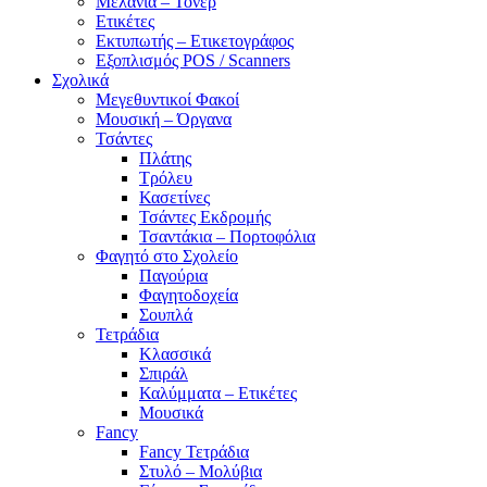
Μελάνια – Τόνερ
Ετικέτες
Εκτυπωτής – Ετικετογράφος
Εξοπλισμός POS / Scanners
Σχολικά
Μεγεθυντικοί Φακοί
Μουσική – Όργανα
Τσάντες
Πλάτης
Τρόλευ
Κασετίνες
Τσάντες Εκδρομής
Τσαντάκια – Πορτοφόλια
Φαγητό στο Σχολείο
Παγούρια
Φαγητοδοχεία
Σουπλά
Τετράδια
Κλασσικά
Σπιράλ
Καλύμματα – Ετικέτες
Μουσικά
Fancy
Fancy Τετράδια
Στυλό – Μολύβια