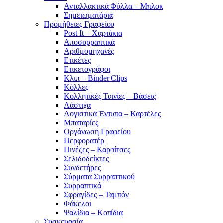
Ανταλλακτικά Φύλλα – Μπλοκ
Σημειωματάρια
Προμήθειες Γραφείου
Post It – Χαρτάκια
Αποσυρραπτικά
Αριθμομηχανές
Ετικέτες
Ετικετογράφοι
Κλιπ – Binder Clips
Κόλλες
Κολλητικές Ταινίες – Βάσεις
Λάστιχα
Λογιστικά Έντυπα – Καρτέλες
Μπαταρίες
Οργάνωση Γραφείου
Περφορατέρ
Πινέζες – Καρφίτσες
Σελιδοδείκτες
Συνδετήρες
Σύρματα Συρραπτικού
Συρραπτικά
Σφραγίδες – Ταμπόν
Φάκελοι
Ψαλίδια – Κοπίδια
Συσκευασία