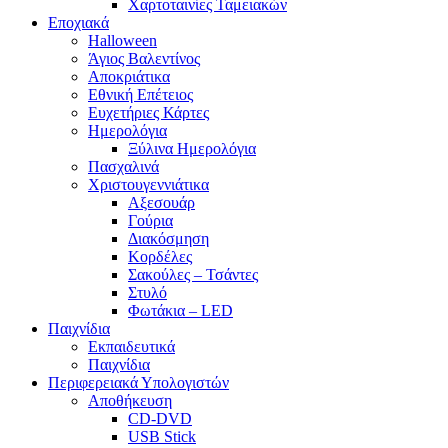
Χαρτοταινίες Ταμειακών
Εποχιακά
Halloween
Άγιος Βαλεντίνος
Αποκριάτικα
Εθνική Επέτειος
Ευχετήριες Κάρτες
Ημερολόγια
Ξύλινα Ημερολόγια
Πασχαλινά
Χριστουγεννιάτικα
Αξεσουάρ
Γούρια
Διακόσμηση
Κορδέλες
Σακούλες – Τσάντες
Στυλό
Φωτάκια – LED
Παιχνίδια
Εκπαιδευτικά
Παιχνίδια
Περιφερειακά Υπολογιστών
Αποθήκευση
CD-DVD
USB Stick