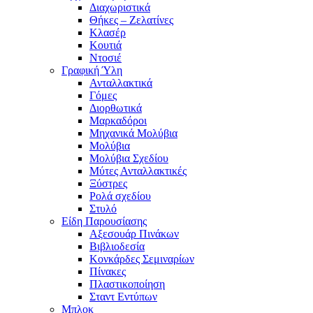
Διαχωριστικά
Θήκες – Ζελατίνες
Κλασέρ
Κουτιά
Ντοσιέ
Γραφική Ύλη
Ανταλλακτικά
Γόμες
Διορθωτικά
Μαρκαδόροι
Μηχανικά Μολύβια
Μολύβια
Μολύβια Σχεδίου
Μύτες Ανταλλακτικές
Ξύστρες
Ρολά σχεδίου
Στυλό
Είδη Παρουσίασης
Αξεσουάρ Πινάκων
Βιβλιοδεσία
Κονκάρδες Σεμιναρίων
Πίνακες
Πλαστικοποίηση
Σταντ Εντύπων
Μπλοκ