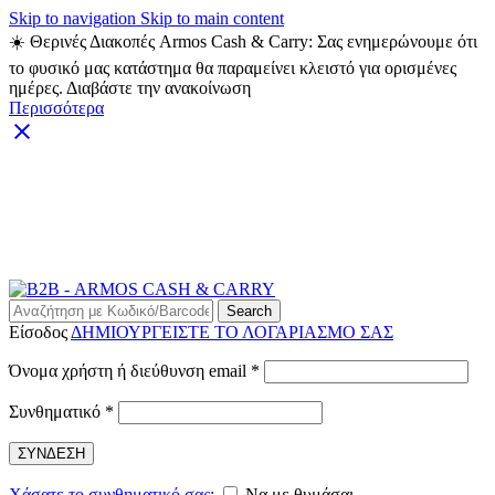
Skip to navigation
Skip to main content
☀️ Θερινές Διακοπές Armos Cash & Carry: Σας ενημερώνουμε ότι
το φυσικό μας κατάστημα θα παραμείνει κλειστό για ορισμένες
ημέρες. Διαβάστε την ανακοίνωση
Περισσότερα
ARMOS CASH & CARRY B2B - ΜΟΝΟ ΓΙΑ
ΜΕΤΑΠΩΛΗΤΕΣ
ARMOS CASH & CARRY B2B
Search
Είσοδος
ΔΗΜΙΟΥΡΓΕΙΣΤΕ ΤΟ ΛΟΓΑΡΙΑΣΜΟ ΣΑΣ
Απαιτείται
Όνομα χρήστη ή διεύθυνση email
*
Απαιτείται
Συνθηματικό
*
ΣΥΝΔΕΣΗ
Χάσατε το συνθηματικό σας;
Να με θυμάσαι