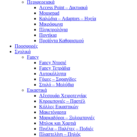
Περιφερειακά
Access Point – Δικτυακά
Mousepad
Καλώδια – Adaptors – Ηχεία
Μικρόφωνα
Πληκτρολόγια
Ποντίκια
Προϊόντα Καθαρισμού
Προσφορές
Σχολικά
Fancy
Fancy Ντοσιέ
Fancy Τετράδια
Αυτοκόλλητα
Γόμες – Σφραγίδες
Στυλό – Μολύβια
Εικαστικά
Αξεσουάρ Χειροτεχνίας
Κηρομπογιές – Παστέλ
Κόλλες Εικαστικών
Μακετόχαρτα
Μαρκαδόροι – Ξυλομπογιές
Μπλοκ και Χαρτιά
Πινέλα – Παλέτες – Ποδιές
Πλαστελίνη – Πηλός