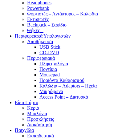
Headphones
Powerbank
Φορτιστές – Αντάπτορες – Καλώδια
Εκτυπωτές
Backpack – Σακίδιο
Θήκες –
Περιφερειακά Υπολογιστών
Αποθήκευση
USB Stick
CD-DVD
Περιφερειακά
Πληκτρολόγια
Ποντίκια
Mousepad
Προϊόντα Καθαρισμού
Καλώδια – Adaptors – Ηχεία
Μικρόφωνα
Access Point – Δικτυακά
Είδη Πάρτυ
Κεριά
Μπαλόνια
Προσκλήσεις
Διακόσμηση
Παιχνίδια
Εκπαιδευτικά