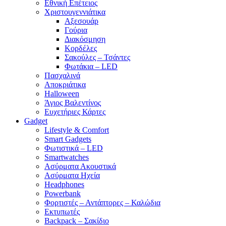
Εθνική Επέτειος
Χριστουγεννιάτικα
Αξεσουάρ
Γούρια
Διακόσμηση
Κορδέλες
Σακούλες – Τσάντες
Φωτάκια – LED
Πασχαλινά
Αποκριάτικα
Halloween
Άγιος Βαλεντίνος
Ευχετήριες Κάρτες
Gadget
Lifestyle & Comfort
Smart Gadgets
Φωτιστικά – LED
Smartwatches
Ασύρματα Ακουστικά
Ασύρματα Ηχεία
Headphones
Powerbank
Φορτιστές – Αντάπτορες – Καλώδια
Εκτυπωτές
Backpack – Σακίδιο