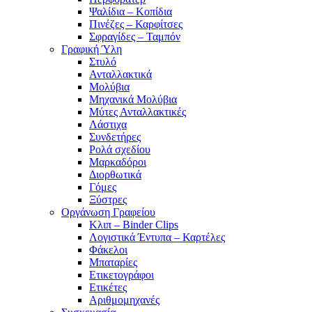
Ψαλίδια – Κοπίδια
Πινέζες – Καρφίτσες
Σφραγίδες – Ταμπόν
Γραφική Ύλη
Στυλό
Ανταλλακτικά
Μολύβια
Μηχανικά Μολύβια
Μύτες Ανταλλακτικές
Λάστιχα
Συνδετήρες
Ρολά σχεδίου
Μαρκαδόροι
Διορθωτικά
Γόμες
Ξύστρες
Οργάνωση Γραφείου
Κλιπ – Binder Clips
Λογιστικά Έντυπα – Καρτέλες
Φάκελοι
Μπαταρίες
Ετικετογράφοι
Ετικέτες
Αριθμομηχανές