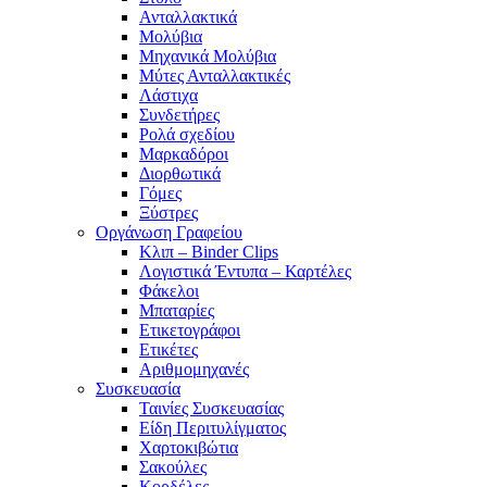
Ανταλλακτικά
Μολύβια
Μηχανικά Μολύβια
Μύτες Ανταλλακτικές
Λάστιχα
Συνδετήρες
Ρολά σχεδίου
Μαρκαδόροι
Διορθωτικά
Γόμες
Ξύστρες
Οργάνωση Γραφείου
Κλιπ – Binder Clips
Λογιστικά Έντυπα – Καρτέλες
Φάκελοι
Μπαταρίες
Ετικετογράφοι
Ετικέτες
Αριθμομηχανές
Συσκευασία
Ταινίες Συσκευασίας
Είδη Περιτυλίγματος
Χαρτοκιβώτια
Σακούλες
Κορδέλες