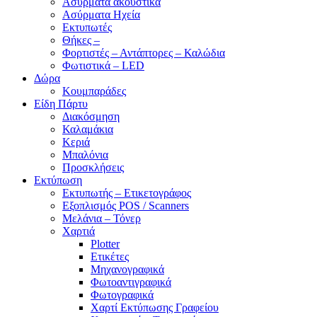
Ασύρματα ακουστικά
Ασύρματα Ηχεία
Εκτυπωτές
Θήκες –
Φορτιστές – Αντάπτορες – Καλώδια
Φωτιστικά – LED
Δώρα
Κουμπαράδες
Είδη Πάρτυ
Διακόσμηση
Καλαμάκια
Κεριά
Μπαλόνια
Προσκλήσεις
Εκτύπωση
Εκτυπωτής – Ετικετογράφος
Εξοπλισμός POS / Scanners
Μελάνια – Τόνερ
Χαρτιά
Plotter
Ετικέτες
Μηχανογραφικά
Φωτοαντιγραφικά
Φωτογραφικά
Χαρτί Εκτύπωσης Γραφείου