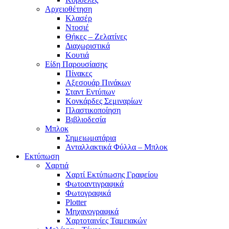
Αρχειοθέτηση
Κλασέρ
Ντοσιέ
Θήκες – Ζελατίνες
Διαχωριστικά
Κουτιά
Είδη Παρουσίασης
Πίνακες
Αξεσουάρ Πινάκων
Σταντ Εντύπων
Κονκάρδες Σεμιναρίων
Πλαστικοποίηση
Βιβλιοδεσία
Μπλοκ
Σημειωματάρια
Ανταλλακτικά Φύλλα – Μπλοκ
Εκτύπωση
Χαρτιά
Χαρτί Εκτύπωσης Γραφείου
Φωτοαντιγραφικά
Φωτογραφικά
Plotter
Μηχανογραφικά
Χαρτοταινίες Ταμειακών