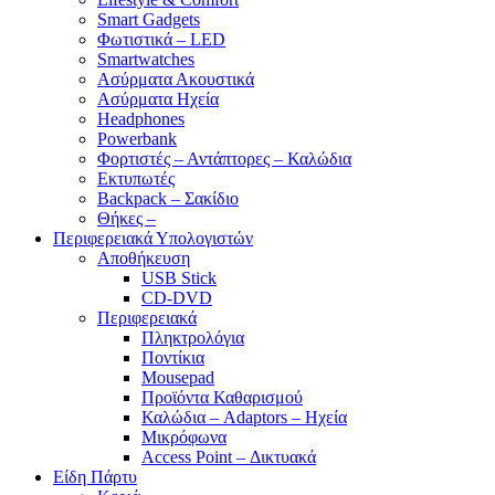
Smart Gadgets
Φωτιστικά – LED
Smartwatches
Ασύρματα Ακουστικά
Ασύρματα Ηχεία
Headphones
Powerbank
Φορτιστές – Αντάπτορες – Καλώδια
Εκτυπωτές
Backpack – Σακίδιο
Θήκες –
Περιφερειακά Υπολογιστών
Αποθήκευση
USB Stick
CD-DVD
Περιφερειακά
Πληκτρολόγια
Ποντίκια
Mousepad
Προϊόντα Καθαρισμού
Καλώδια – Adaptors – Ηχεία
Μικρόφωνα
Access Point – Δικτυακά
Είδη Πάρτυ