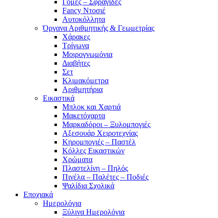
Γόμες – Σφραγίδες
Fancy Ντοσιέ
Αυτοκόλλητα
Όργανα Αριθμητικής & Γεωμετρίας
Χάρακες
Τρίγωνα
Mοιρογνωμόνια
Διαβήτες
Σετ
Κλιμακόμετρα
Αριθμητήρια
Εικαστικά
Μπλοκ και Χαρτιά
Μακετόχαρτα
Μαρκαδόροι – Ξυλομπογιές
Αξεσουάρ Χειροτεχνίας
Κηρομπογιές – Παστέλ
Κόλλες Εικαστικών
Χρώματα
Πλαστελίνη – Πηλός
Πινέλα – Παλέτες – Ποδιές
Ψαλίδια Σχολικά
Εποχιακά
Ημερολόγια
Ξύλινα Ημερολόγια