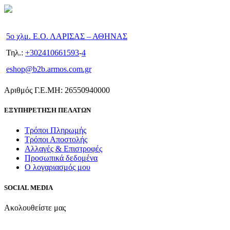
5ο χλμ. Ε.Ο. ΛΑΡΙΣΑΣ – ΑΘΗΝΑΣ
Τηλ.:
+302410661593
-
4
eshop@b2b.armos.com.gr
Αριθμός Γ.Ε.ΜΗ: 26550940000
ΕΞΥΠΗΡΕΤΗΣΗ ΠΕΛΑΤΩΝ
Τρόποι Πληρωμής
Τρόποι Αποστολής
Αλλαγές & Επιστροφές
Προσωπικά δεδομένα
Ο λογαριασμός μου
SOCIAL MEDIA
Ακολουθείστε μας