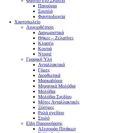
Φαγητό στο Σχολείο
Παγούρια
Σουπλά
Φαγητοδοχεία
Χαρτοπωλείο
Αρχειοθέτηση
Διαχωριστικά
Θήκες – Ζελατίνες
Κλασέρ
Κουτιά
Ντοσιέ
Γραφική Ύλη
Ανταλλακτικά
Γόμες
Διορθωτικά
Μαρκαδόροι
Μηχανικά Μολύβια
Μολύβια
Μολύβια Σχεδίου
Μύτες Ανταλλακτικές
Ξύστρες
Ρολά σχεδίου
Στυλό
Είδη Παρουσίασης
Αξεσουάρ Πινάκων