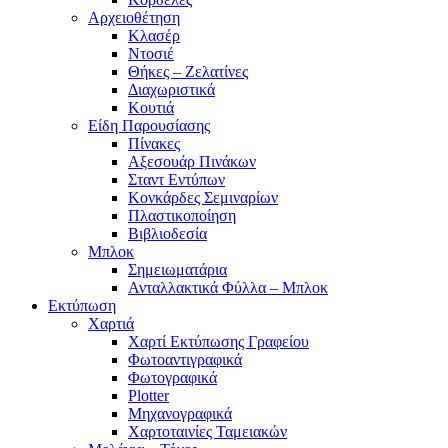
Αρχειοθέτηση
Κλασέρ
Ντοσιέ
Θήκες – Ζελατίνες
Διαχωριστικά
Κουτιά
Είδη Παρουσίασης
Πίνακες
Αξεσουάρ Πινάκων
Σταντ Εντύπων
Κονκάρδες Σεμιναρίων
Πλαστικοποίηση
Βιβλιοδεσία
Μπλοκ
Σημειωματάρια
Ανταλλακτικά Φύλλα – Μπλοκ
Εκτύπωση
Χαρτιά
Χαρτί Εκτύπωσης Γραφείου
Φωτοαντιγραφικά
Φωτογραφικά
Plotter
Μηχανογραφικά
Χαρτοταινίες Ταμειακών