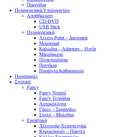
Παιχνίδια
Περιφερειακά Υπολογιστών
Αποθήκευση
CD-DVD
USB Stick
Περιφερειακά
Access Point – Δικτυακά
Mousepad
Καλώδια – Adaptors – Ηχεία
Μικρόφωνα
Πληκτρολόγια
Ποντίκια
Προϊόντα Καθαρισμού
Προσφορές
Σχολικά
Fancy
Fancy Ντοσιέ
Fancy Τετράδια
Αυτοκόλλητα
Γόμες – Σφραγίδες
Στυλό – Μολύβια
Εικαστικά
Αξεσουάρ Χειροτεχνίας
Κηρομπογιές – Παστέλ
Κόλλες Εικαστικών