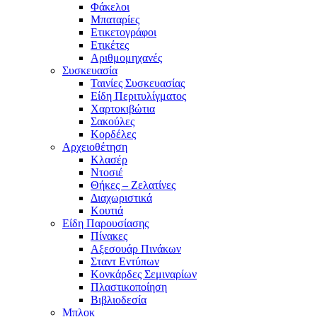
Φάκελοι
Μπαταρίες
Ετικετογράφοι
Ετικέτες
Αριθμομηχανές
Συσκευασία
Ταινίες Συσκευασίας
Είδη Περιτυλίγματος
Χαρτοκιβώτια
Σακούλες
Κορδέλες
Αρχειοθέτηση
Κλασέρ
Ντοσιέ
Θήκες – Ζελατίνες
Διαχωριστικά
Κουτιά
Είδη Παρουσίασης
Πίνακες
Αξεσουάρ Πινάκων
Σταντ Εντύπων
Κονκάρδες Σεμιναρίων
Πλαστικοποίηση
Βιβλιοδεσία
Μπλοκ