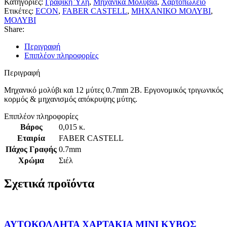
Κατηγορίες:
Γραφική Ύλη
,
Μηχανικά Μολύβια
,
Χαρτοπωλείο
Ετικέτες:
ECON
,
FABER CASTELL
,
ΜΗΧΑΝΙΚΟ ΜΟΛΥΒΙ
,
ΜΟΛΥΒΙ
Share:
Περιγραφή
Επιπλέον πληροφορίες
Περιγραφή
Μηχανικό μολύβι και 12 μύτες 0.7mm 2B. Εργονομικός τριγωνικός
κορμός & μηχανισμός απόκρυψης μύτης.
Επιπλέον πληροφορίες
Βάρος
0,015 κ.
Εταιρία
FABER CASTELL
Πάχος Γραφής
0.7mm
Χρώμα
Σιέλ
Σχετικά προϊόντα
ΑΥΤΟΚΟΛΛΗΤΑ ΧΑΡΤΑΚΙΑ MINI ΚΥΒΟΣ