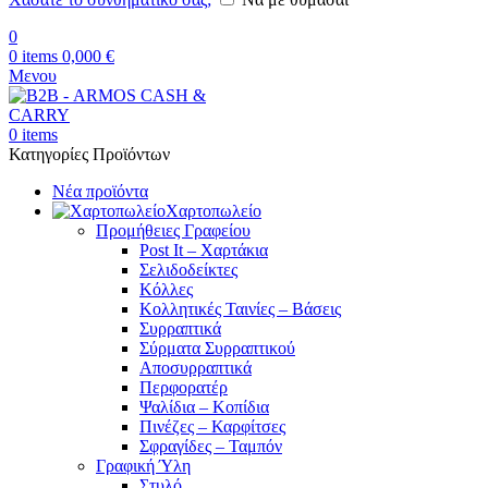
0
0
items
0,000
€
Μενου
0
items
Κατηγορίες Προϊόντων
Νέα προϊόντα
Χαρτοπωλείο
Προμήθειες Γραφείου
Post It – Χαρτάκια
Σελιδοδείκτες
Κόλλες
Κολλητικές Ταινίες – Βάσεις
Συρραπτικά
Σύρματα Συρραπτικού
Αποσυρραπτικά
Περφορατέρ
Ψαλίδια – Κοπίδια
Πινέζες – Καρφίτσες
Σφραγίδες – Ταμπόν
Γραφική Ύλη
Στυλό