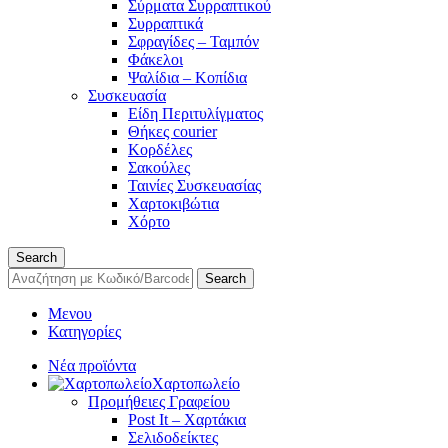
Σύρματα Συρραπτικού
Συρραπτικά
Σφραγίδες – Ταμπόν
Φάκελοι
Ψαλίδια – Κοπίδια
Συσκευασία
Είδη Περιτυλίγματος
Θήκες courier
Κορδέλες
Σακούλες
Ταινίες Συσκευασίας
Χαρτοκιβώτια
Χόρτο
Search
Search
Μενου
Κατηγορίες
Νέα προϊόντα
Χαρτοπωλείο
Προμήθειες Γραφείου
Post It – Χαρτάκια
Σελιδοδείκτες