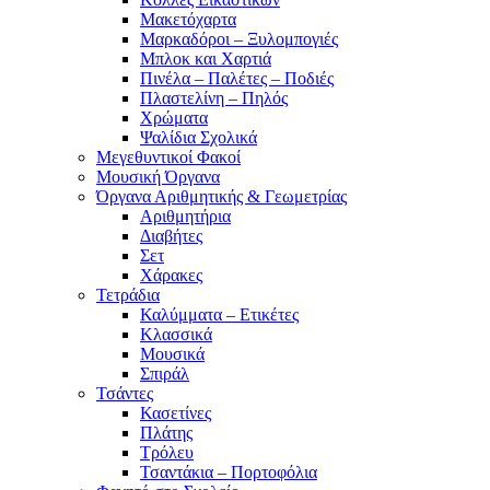
Μακετόχαρτα
Μαρκαδόροι – Ξυλομπογιές
Μπλοκ και Χαρτιά
Πινέλα – Παλέτες – Ποδιές
Πλαστελίνη – Πηλός
Χρώματα
Ψαλίδια Σχολικά
Μεγεθυντικοί Φακοί
Μουσική Όργανα
Όργανα Αριθμητικής & Γεωμετρίας
Αριθμητήρια
Διαβήτες
Σετ
Χάρακες
Τετράδια
Καλύμματα – Ετικέτες
Κλασσικά
Μουσικά
Σπιράλ
Τσάντες
Κασετίνες
Πλάτης
Τρόλευ
Τσαντάκια – Πορτοφόλια