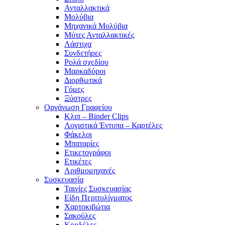
Ανταλλακτικά
Μολύβια
Μηχανικά Μολύβια
Μύτες Ανταλλακτικές
Λάστιχα
Συνδετήρες
Ρολά σχεδίου
Μαρκαδόροι
Διορθωτικά
Γόμες
Ξύστρες
Οργάνωση Γραφείου
Κλιπ – Binder Clips
Λογιστικά Έντυπα – Καρτέλες
Φάκελοι
Μπαταρίες
Ετικετογράφοι
Ετικέτες
Αριθμομηχανές
Συσκευασία
Ταινίες Συσκευασίας
Είδη Περιτυλίγματος
Χαρτοκιβώτια
Σακούλες
Κορδέλες