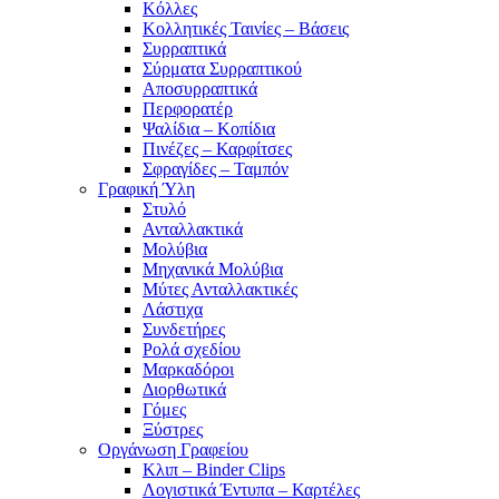
Κόλλες
Κολλητικές Ταινίες – Βάσεις
Συρραπτικά
Σύρματα Συρραπτικού
Αποσυρραπτικά
Περφορατέρ
Ψαλίδια – Κοπίδια
Πινέζες – Καρφίτσες
Σφραγίδες – Ταμπόν
Γραφική Ύλη
Στυλό
Ανταλλακτικά
Μολύβια
Μηχανικά Μολύβια
Μύτες Ανταλλακτικές
Λάστιχα
Συνδετήρες
Ρολά σχεδίου
Μαρκαδόροι
Διορθωτικά
Γόμες
Ξύστρες
Οργάνωση Γραφείου
Κλιπ – Binder Clips
Λογιστικά Έντυπα – Καρτέλες