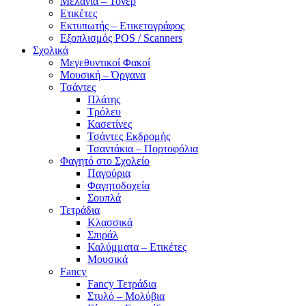
Μελάνια – Τόνερ
Ετικέτες
Εκτυπωτής – Ετικετογράφος
Εξοπλισμός POS / Scanners
Σχολικά
Μεγεθυντικοί Φακοί
Μουσική – Όργανα
Τσάντες
Πλάτης
Τρόλευ
Κασετίνες
Τσάντες Εκδρομής
Τσαντάκια – Πορτοφόλια
Φαγητό στο Σχολείο
Παγούρια
Φαγητοδοχεία
Σουπλά
Τετράδια
Κλασσικά
Σπιράλ
Καλύμματα – Ετικέτες
Μουσικά
Fancy
Fancy Τετράδια
Στυλό – Μολύβια