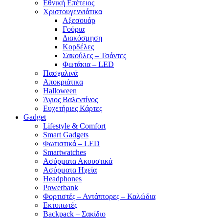
Εθνική Επέτειος
Χριστουγεννιάτικα
Αξεσουάρ
Γούρια
Διακόσμηση
Κορδέλες
Σακούλες – Τσάντες
Φωτάκια – LED
Πασχαλινά
Αποκριάτικα
Halloween
Άγιος Βαλεντίνος
Ευχετήριες Κάρτες
Gadget
Lifestyle & Comfort
Smart Gadgets
Φωτιστικά – LED
Smartwatches
Ασύρματα Ακουστικά
Ασύρματα Ηχεία
Headphones
Powerbank
Φορτιστές – Αντάπτορες – Καλώδια
Εκτυπωτές
Backpack – Σακίδιο