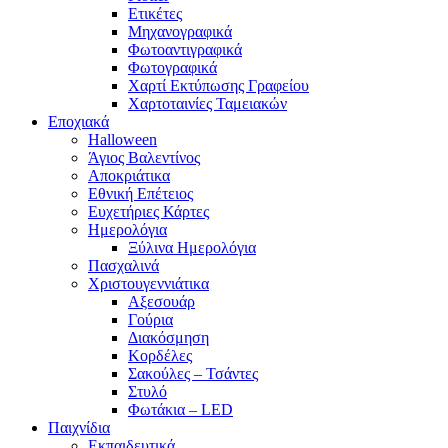
Ετικέτες
Μηχανογραφικά
Φωτοαντιγραφικά
Φωτογραφικά
Χαρτί Εκτύπωσης Γραφείου
Χαρτοταινίες Ταμειακών
Εποχιακά
Halloween
Άγιος Βαλεντίνος
Αποκριάτικα
Εθνική Επέτειος
Ευχετήριες Κάρτες
Ημερολόγια
Ξύλινα Ημερολόγια
Πασχαλινά
Χριστουγεννιάτικα
Αξεσουάρ
Γούρια
Διακόσμηση
Κορδέλες
Σακούλες – Τσάντες
Στυλό
Φωτάκια – LED
Παιχνίδια
Εκπαιδευτικά