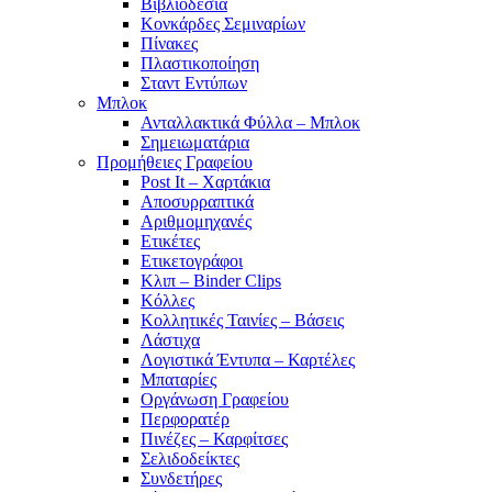
Βιβλιοδεσία
Κονκάρδες Σεμιναρίων
Πίνακες
Πλαστικοποίηση
Σταντ Εντύπων
Μπλοκ
Ανταλλακτικά Φύλλα – Μπλοκ
Σημειωματάρια
Προμήθειες Γραφείου
Post It – Χαρτάκια
Αποσυρραπτικά
Αριθμομηχανές
Ετικέτες
Ετικετογράφοι
Κλιπ – Binder Clips
Κόλλες
Κολλητικές Ταινίες – Βάσεις
Λάστιχα
Λογιστικά Έντυπα – Καρτέλες
Μπαταρίες
Οργάνωση Γραφείου
Περφορατέρ
Πινέζες – Καρφίτσες
Σελιδοδείκτες
Συνδετήρες