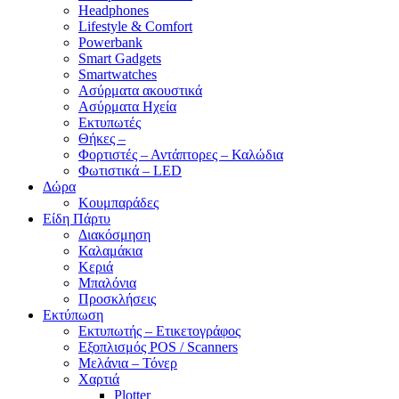
Headphones
Lifestyle & Comfort
Powerbank
Smart Gadgets
Smartwatches
Ασύρματα ακουστικά
Ασύρματα Ηχεία
Εκτυπωτές
Θήκες –
Φορτιστές – Αντάπτορες – Καλώδια
Φωτιστικά – LED
Δώρα
Κουμπαράδες
Είδη Πάρτυ
Διακόσμηση
Καλαμάκια
Κεριά
Μπαλόνια
Προσκλήσεις
Εκτύπωση
Εκτυπωτής – Ετικετογράφος
Εξοπλισμός POS / Scanners
Μελάνια – Τόνερ
Χαρτιά
Plotter