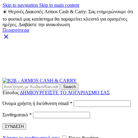
Skip to navigation
Skip to main content
☀️ Θερινές Διακοπές Armos Cash & Carry: Σας ενημερώνουμε ότι
το φυσικό μας κατάστημα θα παραμείνει κλειστό για ορισμένες
ημέρες. Διαβάστε την ανακοίνωση
Περισσότερα
ARMOS CASH & CARRY B2B - ΜΟΝΟ ΓΙΑ
ΜΕΤΑΠΩΛΗΤΕΣ
ARMOS CASH & CARRY B2B
Search
Είσοδος
ΔΗΜΙΟΥΡΓΕΙΣΤΕ ΤΟ ΛΟΓΑΡΙΑΣΜΟ ΣΑΣ
Απαιτείται
Όνομα χρήστη ή διεύθυνση email
*
Απαιτείται
Συνθηματικό
*
ΣΥΝΔΕΣΗ
Χάσατε το συνθηματικό σας;
Να με θυμάσαι