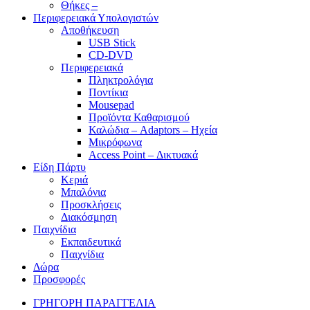
Θήκες –
Περιφερειακά Υπολογιστών
Αποθήκευση
USB Stick
CD-DVD
Περιφερειακά
Πληκτρολόγια
Ποντίκια
Mousepad
Προϊόντα Καθαρισμού
Καλώδια – Adaptors – Ηχεία
Μικρόφωνα
Access Point – Δικτυακά
Είδη Πάρτυ
Κεριά
Μπαλόνια
Προσκλήσεις
Διακόσμηση
Παιχνίδια
Εκπαιδευτικά
Παιχνίδια
Δώρα
Προσφορές
ΓΡΗΓΟΡΗ ΠΑΡΑΓΓΕΛΙΑ