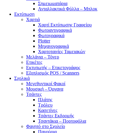
Σημειωματάρια
Ανταλλακτικά Φύλλα – Μπλοκ
Εκτύπωση
Χαρτιά
Χαρτί Εκτύπωσης Γραφείου
Φωτοαντιγραφικά
Φωτογραφικά
Plotter
Μηχανογραφικά
Χαρτοταινίες Ταμειακών
Μελάνια – Τόνερ
Ετικέτες
Εκτυπωτής – Ετικετογράφος
Εξοπλισμός POS / Scanners
Σχολικά
Μεγεθυντικοί Φακοί
Μουσική – Όργανα
Τσάντες
Πλάτης
Τρόλευ
Κασετίνες
Τσάντες Εκδρομής
Τσαντάκια – Πορτοφόλια
Φαγητό στο Σχολείο
Παγούρια