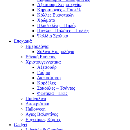
Αξεσουάρ Χειροτεχνίας
Κηρομπογιές – Παστέλ
Κόλλες Εικαστικών
Χρώματα
Πλαστελίνη – Πηλός
Πινέλα – Παλέτες – Ποδιές
Ψαλίδια Σχολικά
Εποχιακά
Ημερολόγια
Ξύλινα Ημερολόγια
Εθνική Επέτειος
Χριστουγεννιάτικα
Αξεσουάρ
Γούρια
Διακόσμηση
Κορδέλες
Σακούλες – Τσάντες
Φωτάκια – LED
Πασχαλινά
Αποκριάτικα
Halloween
Άγιος Βαλεντίνος
Ευχετήριες Κάρτες
Gadget
Lifestyle & Comfort