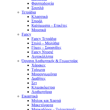
Φαγητοδοχεία
Σουπλά
Τετράδια
Κλασσικά
Σπιράλ
Καλύμματα – Ετικέτες
Μουσικά
Fancy
Fancy Τετράδια
Στυλό – Μολύβια
Γόμες – Σφραγίδες
Fancy Ντοσιέ
Αυτοκόλλητα
Όργανα Αριθμητικής & Γεωμετρίας
Χάρακες
Τρίγωνα
Mοιρογνωμόνια
Διαβήτες
Σετ
Κλιμακόμετρα
Αριθμητήρια
Εικαστικά
Μπλοκ και Χαρτιά
Μακετόχαρτα
Μαρκαδόροι – Ξυλομπογιές