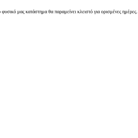
 φυσικό μας κατάστημα θα παραμείνει κλειστό για ορισμένες ημέρες
ARMOS CASH & CARRY B2B - ΜΟΝΟ ΓΙΑ ΜΕΤΑΠΩΛΗΤΕΣ
ARMOS CASH & CARRY B2B