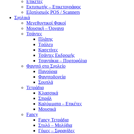
Ετικέτες
Εκτυπωτής – Ετικετογράφος
Εξοπλισμός POS / Scanners
Σχολικά
Μεγεθυντικοί Φακοί
Μουσική – Όργανα
Τσάντες
Πλάτης
Τρόλευ
Κασετίνες
Τσάντες Εκδρομής
Τσαντάκια – Πορτοφόλια
Φαγητό στο Σχολείο
Παγούρια
Φαγητοδοχεία
Σουπλά
Τετράδια
Κλασσικά
Σπιράλ
Καλύμματα – Ετικέτες
Μουσικά
Fancy
Fancy Τετράδια
Στυλό – Μολύβια
Γόμες – Σφραγίδες