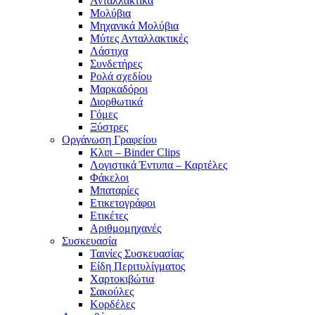
Ανταλλακτικά
Μολύβια
Μηχανικά Μολύβια
Μύτες Ανταλλακτικές
Λάστιχα
Συνδετήρες
Ρολά σχεδίου
Μαρκαδόροι
Διορθωτικά
Γόμες
Ξύστρες
Οργάνωση Γραφείου
Κλιπ – Binder Clips
Λογιστικά Έντυπα – Καρτέλες
Φάκελοι
Μπαταρίες
Ετικετογράφοι
Ετικέτες
Αριθμομηχανές
Συσκευασία
Ταινίες Συσκευασίας
Είδη Περιτυλίγματος
Χαρτοκιβώτια
Σακούλες
Κορδέλες