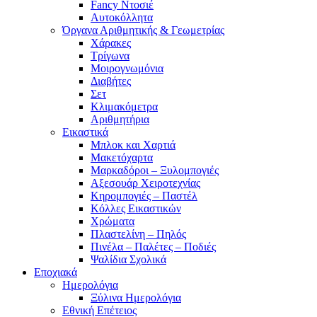
Fancy Ντοσιέ
Αυτοκόλλητα
Όργανα Αριθμητικής & Γεωμετρίας
Χάρακες
Τρίγωνα
Mοιρογνωμόνια
Διαβήτες
Σετ
Κλιμακόμετρα
Αριθμητήρια
Εικαστικά
Μπλοκ και Χαρτιά
Μακετόχαρτα
Μαρκαδόροι – Ξυλομπογιές
Αξεσουάρ Χειροτεχνίας
Κηρομπογιές – Παστέλ
Κόλλες Εικαστικών
Χρώματα
Πλαστελίνη – Πηλός
Πινέλα – Παλέτες – Ποδιές
Ψαλίδια Σχολικά
Εποχιακά
Ημερολόγια
Ξύλινα Ημερολόγια
Εθνική Επέτειος