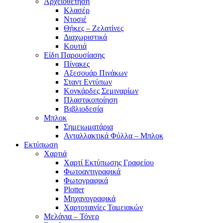
Αρχειοθέτηση
Κλασέρ
Ντοσιέ
Θήκες – Ζελατίνες
Διαχωριστικά
Κουτιά
Είδη Παρουσίασης
Πίνακες
Αξεσουάρ Πινάκων
Σταντ Εντύπων
Κονκάρδες Σεμιναρίων
Πλαστικοποίηση
Βιβλιοδεσία
Μπλοκ
Σημειωματάρια
Ανταλλακτικά Φύλλα – Μπλοκ
Εκτύπωση
Χαρτιά
Χαρτί Εκτύπωσης Γραφείου
Φωτοαντιγραφικά
Φωτογραφικά
Plotter
Μηχανογραφικά
Χαρτοταινίες Ταμειακών
Μελάνια – Τόνερ