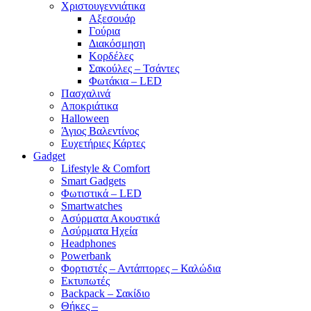
Χριστουγεννιάτικα
Αξεσουάρ
Γούρια
Διακόσμηση
Κορδέλες
Σακούλες – Τσάντες
Φωτάκια – LED
Πασχαλινά
Αποκριάτικα
Halloween
Άγιος Βαλεντίνος
Ευχετήριες Κάρτες
Gadget
Lifestyle & Comfort
Smart Gadgets
Φωτιστικά – LED
Smartwatches
Ασύρματα Ακουστικά
Ασύρματα Ηχεία
Headphones
Powerbank
Φορτιστές – Αντάπτορες – Καλώδια
Εκτυπωτές
Backpack – Σακίδιο
Θήκες –