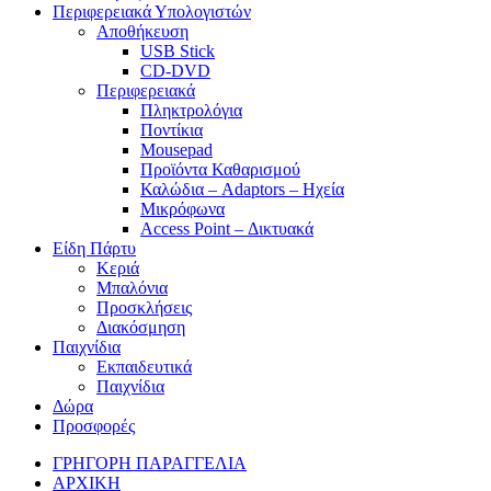
Περιφερειακά Υπολογιστών
Αποθήκευση
USB Stick
CD-DVD
Περιφερειακά
Πληκτρολόγια
Ποντίκια
Mousepad
Προϊόντα Καθαρισμού
Καλώδια – Adaptors – Ηχεία
Μικρόφωνα
Access Point – Δικτυακά
Είδη Πάρτυ
Κεριά
Μπαλόνια
Προσκλήσεις
Διακόσμηση
Παιχνίδια
Εκπαιδευτικά
Παιχνίδια
Δώρα
Προσφορές
ΓΡΗΓΟΡΗ ΠΑΡΑΓΓΕΛΙΑ
ΑΡΧΙΚΗ