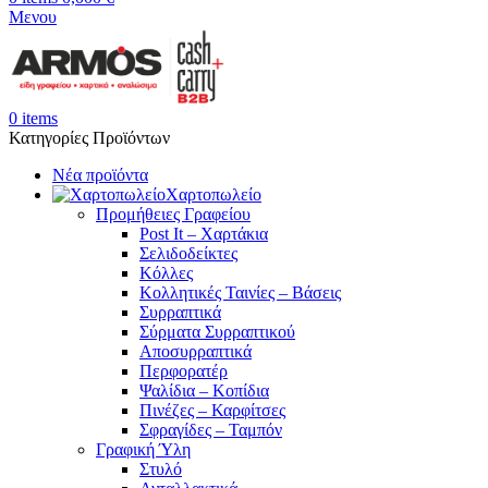
Μενου
0
items
Κατηγορίες Προϊόντων
Νέα προϊόντα
Χαρτοπωλείο
Προμήθειες Γραφείου
Post It – Χαρτάκια
Σελιδοδείκτες
Κόλλες
Κολλητικές Ταινίες – Βάσεις
Συρραπτικά
Σύρματα Συρραπτικού
Αποσυρραπτικά
Περφορατέρ
Ψαλίδια – Κοπίδια
Πινέζες – Καρφίτσες
Σφραγίδες – Ταμπόν
Γραφική Ύλη
Στυλό