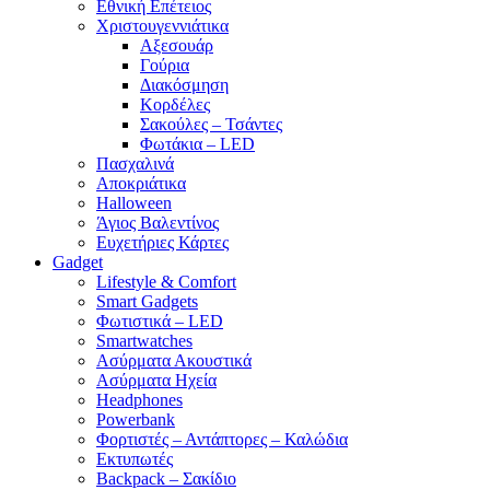
Εθνική Επέτειος
Χριστουγεννιάτικα
Αξεσουάρ
Γούρια
Διακόσμηση
Κορδέλες
Σακούλες – Τσάντες
Φωτάκια – LED
Πασχαλινά
Αποκριάτικα
Halloween
Άγιος Βαλεντίνος
Ευχετήριες Κάρτες
Gadget
Lifestyle & Comfort
Smart Gadgets
Φωτιστικά – LED
Smartwatches
Ασύρματα Ακουστικά
Ασύρματα Ηχεία
Headphones
Powerbank
Φορτιστές – Αντάπτορες – Καλώδια
Εκτυπωτές
Backpack – Σακίδιο