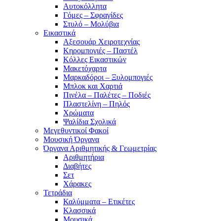
Αυτοκόλλητα
Γόμες – Σφραγίδες
Στυλό – Μολύβια
Εικαστικά
Αξεσουάρ Χειροτεχνίας
Κηρομπογιές – Παστέλ
Κόλλες Εικαστικών
Μακετόχαρτα
Μαρκαδόροι – Ξυλομπογιές
Μπλοκ και Χαρτιά
Πινέλα – Παλέτες – Ποδιές
Πλαστελίνη – Πηλός
Χρώματα
Ψαλίδια Σχολικά
Μεγεθυντικοί Φακοί
Μουσική Όργανα
Όργανα Αριθμητικής & Γεωμετρίας
Αριθμητήρια
Διαβήτες
Σετ
Χάρακες
Τετράδια
Καλύμματα – Ετικέτες
Κλασσικά
Μουσικά