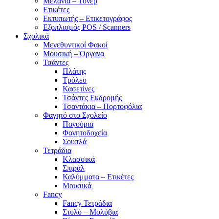
Μελάνια – Τόνερ
Ετικέτες
Εκτυπωτής – Ετικετογράφος
Εξοπλισμός POS / Scanners
Σχολικά
Μεγεθυντικοί Φακοί
Μουσική – Όργανα
Τσάντες
Πλάτης
Τρόλευ
Κασετίνες
Τσάντες Εκδρομής
Τσαντάκια – Πορτοφόλια
Φαγητό στο Σχολείο
Παγούρια
Φαγητοδοχεία
Σουπλά
Τετράδια
Κλασσικά
Σπιράλ
Καλύμματα – Ετικέτες
Μουσικά
Fancy
Fancy Τετράδια
Στυλό – Μολύβια