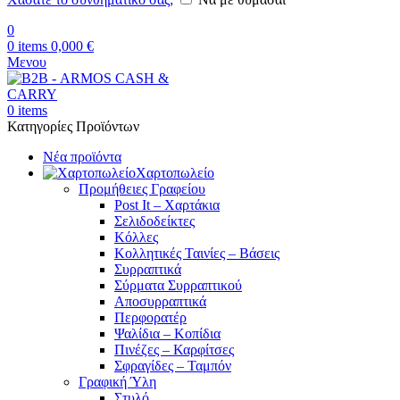
0
0
items
0,000
€
Μενου
0
items
Κατηγορίες Προϊόντων
Νέα προϊόντα
Χαρτοπωλείο
Προμήθειες Γραφείου
Post It – Χαρτάκια
Σελιδοδείκτες
Κόλλες
Κολλητικές Ταινίες – Βάσεις
Συρραπτικά
Σύρματα Συρραπτικού
Αποσυρραπτικά
Περφορατέρ
Ψαλίδια – Κοπίδια
Πινέζες – Καρφίτσες
Σφραγίδες – Ταμπόν
Γραφική Ύλη
Στυλό