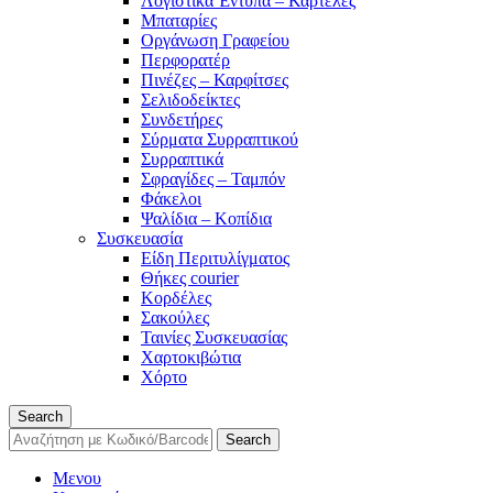
Λογιστικά Έντυπα – Καρτέλες
Μπαταρίες
Οργάνωση Γραφείου
Περφορατέρ
Πινέζες – Καρφίτσες
Σελιδοδείκτες
Συνδετήρες
Σύρματα Συρραπτικού
Συρραπτικά
Σφραγίδες – Ταμπόν
Φάκελοι
Ψαλίδια – Κοπίδια
Συσκευασία
Είδη Περιτυλίγματος
Θήκες courier
Κορδέλες
Σακούλες
Ταινίες Συσκευασίας
Χαρτοκιβώτια
Χόρτο
Search
Search
Μενου