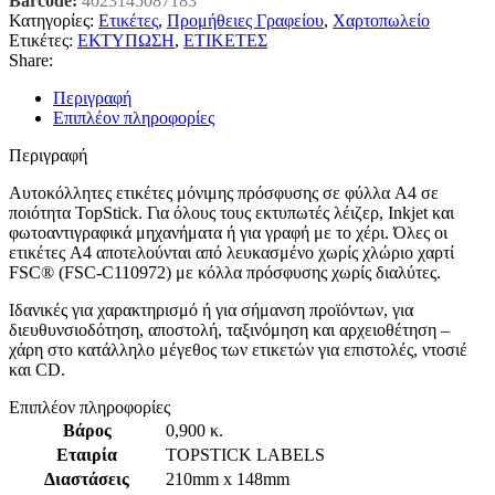
Barcode:
4023145087183
Κατηγορίες:
Ετικέτες
,
Προμήθειες Γραφείου
,
Χαρτοπωλείο
Ετικέτες:
ΕΚΤΥΠΩΣΗ
,
ΕΤΙΚΕΤΕΣ
Share:
Περιγραφή
Επιπλέον πληροφορίες
Περιγραφή
Αυτοκόλλητες ετικέτες μόνιμης πρόσφυσης σε φύλλα A4 σε
ποιότητα TopStick. Για όλους τους εκτυπωτές λέιζερ, Inkjet και
φωτοαντιγραφικά μηχανήματα ή για γραφή με το χέρι. Όλες οι
ετικέτες A4 αποτελούνται από λευκασμένο χωρίς χλώριο χαρτί
FSC® (FSC-C110972) με κόλλα πρόσφυσης χωρίς διαλύτες.
Ιδανικές για χαρακτηρισμό ή για σήμανση προϊόντων, για
διευθυνσιοδότηση, αποστολή, ταξινόμηση και αρχειοθέτηση –
χάρη στο κατάλληλο μέγεθος των ετικετών για επιστολές, ντοσιέ
και CD.
Επιπλέον πληροφορίες
Βάρος
0,900 κ.
Εταιρία
TOPSTICK LABELS
Διαστάσεις
210mm x 148mm