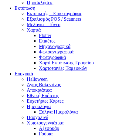
Προσκλήσεις
Εκτύπωση
Εκτυπωτής – Ετικετογράφος
Εξοπλισμός POS / Scanners
Μελάνια – Τόνερ
Χαρτιά
Plotter
Ετικέτες
Μηχανογραφικά
Φωτοαντιγραφικά
Φωτογραφικά
Χαρτί Εκτύπωσης Γραφείου
Χαρτοταινίες Ταμειακών
Εποχιακά
Halloween
Άγιος Βαλεντίνος
Αποκριάτικα
Εθνική Επέτειος
Ευχετήριες Κάρτες
Ημερολόγια
Ξύλινα Ημερολόγια
Πασχαλινά
Χριστουγεννιάτικα
Αξεσουάρ
Γούρια