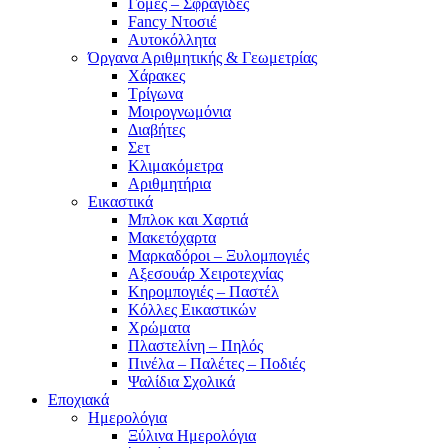
Γόμες – Σφραγίδες
Fancy Ντοσιέ
Αυτοκόλλητα
Όργανα Αριθμητικής & Γεωμετρίας
Χάρακες
Τρίγωνα
Mοιρογνωμόνια
Διαβήτες
Σετ
Κλιμακόμετρα
Αριθμητήρια
Εικαστικά
Μπλοκ και Χαρτιά
Μακετόχαρτα
Μαρκαδόροι – Ξυλομπογιές
Αξεσουάρ Χειροτεχνίας
Κηρομπογιές – Παστέλ
Κόλλες Εικαστικών
Χρώματα
Πλαστελίνη – Πηλός
Πινέλα – Παλέτες – Ποδιές
Ψαλίδια Σχολικά
Εποχιακά
Ημερολόγια
Ξύλινα Ημερολόγια