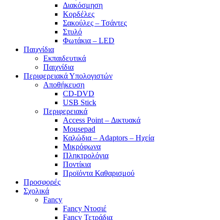
Διακόσμηση
Κορδέλες
Σακούλες – Τσάντες
Στυλό
Φωτάκια – LED
Παιχνίδια
Εκπαιδευτικά
Παιχνίδια
Περιφερειακά Υπολογιστών
Αποθήκευση
CD-DVD
USB Stick
Περιφερειακά
Access Point – Δικτυακά
Mousepad
Καλώδια – Adaptors – Ηχεία
Μικρόφωνα
Πληκτρολόγια
Ποντίκια
Προϊόντα Καθαρισμού
Προσφορές
Σχολικά
Fancy
Fancy Ντοσιέ
Fancy Τετράδια