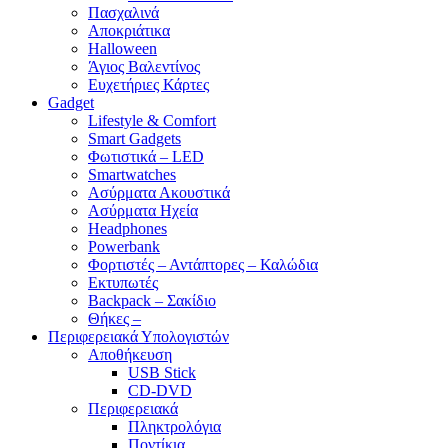
Πασχαλινά
Αποκριάτικα
Halloween
Άγιος Βαλεντίνος
Ευχετήριες Κάρτες
Gadget
Lifestyle & Comfort
Smart Gadgets
Φωτιστικά – LED
Smartwatches
Ασύρματα Ακουστικά
Ασύρματα Ηχεία
Headphones
Powerbank
Φορτιστές – Αντάπτορες – Καλώδια
Εκτυπωτές
Backpack – Σακίδιο
Θήκες –
Περιφερειακά Υπολογιστών
Αποθήκευση
USB Stick
CD-DVD
Περιφερειακά
Πληκτρολόγια
Ποντίκια