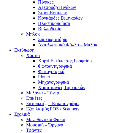
Πίνακες
Αξεσουάρ Πινάκων
Σταντ Εντύπων
Κονκάρδες Σεμιναρίων
Πλαστικοποίηση
Βιβλιοδεσία
Μπλοκ
Σημειωματάρια
Ανταλλακτικά Φύλλα – Μπλοκ
Εκτύπωση
Χαρτιά
Χαρτί Εκτύπωσης Γραφείου
Φωτοαντιγραφικά
Φωτογραφικά
Plotter
Μηχανογραφικά
Χαρτοταινίες Ταμειακών
Μελάνια – Τόνερ
Ετικέτες
Εκτυπωτής – Ετικετογράφος
Εξοπλισμός POS / Scanners
Σχολικά
Μεγεθυντικοί Φακοί
Μουσική – Όργανα
Τσάντες