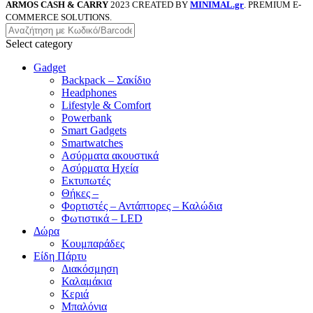
ARMOS CASH & CARRY
2023 CREATED BY
MINIMAL.gr
. PREMIUM E-
COMMERCE SOLUTIONS.
Select category
Gadget
Backpack – Σακίδιο
Headphones
Lifestyle & Comfort
Powerbank
Smart Gadgets
Smartwatches
Ασύρματα ακουστικά
Ασύρματα Ηχεία
Εκτυπωτές
Θήκες –
Φορτιστές – Αντάπτορες – Καλώδια
Φωτιστικά – LED
Δώρα
Κουμπαράδες
Είδη Πάρτυ
Διακόσμηση
Καλαμάκια
Κεριά
Μπαλόνια