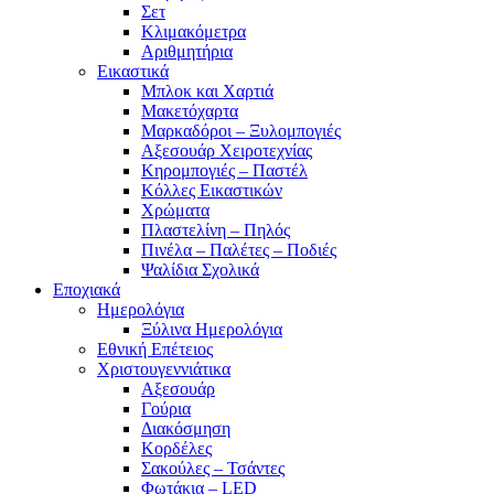
Σετ
Κλιμακόμετρα
Αριθμητήρια
Εικαστικά
Μπλοκ και Χαρτιά
Μακετόχαρτα
Μαρκαδόροι – Ξυλομπογιές
Αξεσουάρ Χειροτεχνίας
Κηρομπογιές – Παστέλ
Κόλλες Εικαστικών
Χρώματα
Πλαστελίνη – Πηλός
Πινέλα – Παλέτες – Ποδιές
Ψαλίδια Σχολικά
Εποχιακά
Ημερολόγια
Ξύλινα Ημερολόγια
Εθνική Επέτειος
Χριστουγεννιάτικα
Αξεσουάρ
Γούρια
Διακόσμηση
Κορδέλες
Σακούλες – Τσάντες
Φωτάκια – LED