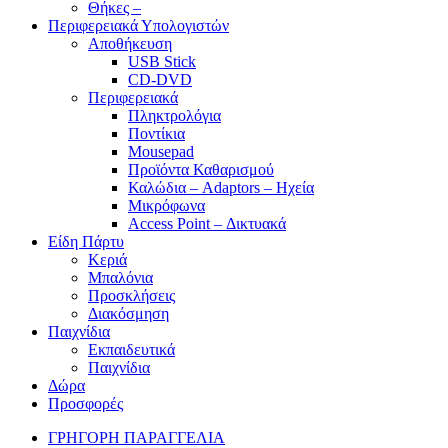
Θήκες –
Περιφερειακά Υπολογιστών
Αποθήκευση
USB Stick
CD-DVD
Περιφερειακά
Πληκτρολόγια
Ποντίκια
Mousepad
Προϊόντα Καθαρισμού
Καλώδια – Adaptors – Ηχεία
Μικρόφωνα
Access Point – Δικτυακά
Είδη Πάρτυ
Κεριά
Μπαλόνια
Προσκλήσεις
Διακόσμηση
Παιχνίδια
Εκπαιδευτικά
Παιχνίδια
Δώρα
Προσφορές
ΓΡΗΓΟΡΗ ΠΑΡΑΓΓΕΛΙΑ