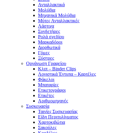
Ανταλλακτικά
Μολύβια
Μηχανικά Μολύβια
Μύτες Ανταλλακτικές
Λάστιχα
Συνδετήρες
Ρολά σχεδίου
Μαρκαδόροι
Διορθωτικά
Γόμες
Ξύστρες
Οργάνωση Γραφείου
Κλιπ – Binder Clips
Λογιστικά Έντυπα – Καρτέλες
Φάκελοι
Μπαταρίες
Ετικετογράφοι
Ετικέτες
Αριθμομηχανές
Συσκευασία
Ταινίες Συσκευασίας
Είδη Περιτυλίγματος
Χαρτοκιβώτια
Σακούλες
Κορδέλες