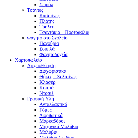
Σπιράλ
Τσάντες
Κασετίνες
Πλάτης
Τρόλευ
Τσαντάκια – Πορτοφόλια
Φαγητό στο Σχολείο
Παγούρια
Σουπλά
Φαγητοδοχεία
Χαρτοπωλείο
Αρχειοθέτηση
Διαχωριστικά
Θήκες – Ζελατίνες
Κλασέρ
Κουτιά
Ντοσιέ
Γραφική Ύλη
Ανταλλακτικά
Γόμες
Διορθωτικά
Μαρκαδόροι
Μηχανικά Μολύβια
Μολύβια
Μολύβια Σχεδίου