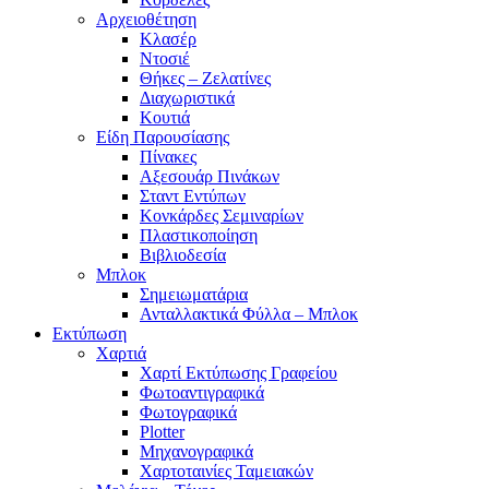
Αρχειοθέτηση
Κλασέρ
Ντοσιέ
Θήκες – Ζελατίνες
Διαχωριστικά
Κουτιά
Είδη Παρουσίασης
Πίνακες
Αξεσουάρ Πινάκων
Σταντ Εντύπων
Κονκάρδες Σεμιναρίων
Πλαστικοποίηση
Βιβλιοδεσία
Μπλοκ
Σημειωματάρια
Ανταλλακτικά Φύλλα – Μπλοκ
Εκτύπωση
Χαρτιά
Χαρτί Εκτύπωσης Γραφείου
Φωτοαντιγραφικά
Φωτογραφικά
Plotter
Μηχανογραφικά
Χαρτοταινίες Ταμειακών