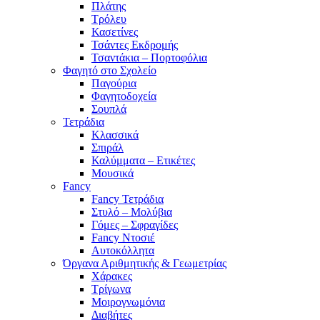
Πλάτης
Τρόλευ
Κασετίνες
Τσάντες Εκδρομής
Τσαντάκια – Πορτοφόλια
Φαγητό στο Σχολείο
Παγούρια
Φαγητοδοχεία
Σουπλά
Τετράδια
Κλασσικά
Σπιράλ
Καλύμματα – Ετικέτες
Μουσικά
Fancy
Fancy Τετράδια
Στυλό – Μολύβια
Γόμες – Σφραγίδες
Fancy Ντοσιέ
Αυτοκόλλητα
Όργανα Αριθμητικής & Γεωμετρίας
Χάρακες
Τρίγωνα
Mοιρογνωμόνια
Διαβήτες