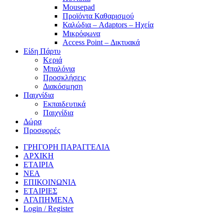
Mousepad
Προϊόντα Καθαρισμού
Καλώδια – Adaptors – Ηχεία
Μικρόφωνα
Access Point – Δικτυακά
Είδη Πάρτυ
Κεριά
Μπαλόνια
Προσκλήσεις
Διακόσμηση
Παιχνίδια
Εκπαιδευτικά
Παιχνίδια
Δώρα
Προσφορές
ΓΡΗΓΟΡΗ ΠΑΡΑΓΓΕΛΙΑ
ΑΡΧΙΚΗ
ΕΤΑΙΡΙΑ
ΝΕΑ
ΕΠΙΚΟΙΝΩΝΙΑ
ΕΤΑΙΡΙΕΣ
ΑΓΑΠΗΜΕΝΑ
Login / Register