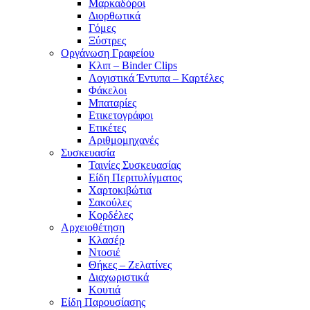
Μαρκαδόροι
Διορθωτικά
Γόμες
Ξύστρες
Οργάνωση Γραφείου
Κλιπ – Binder Clips
Λογιστικά Έντυπα – Καρτέλες
Φάκελοι
Μπαταρίες
Ετικετογράφοι
Ετικέτες
Αριθμομηχανές
Συσκευασία
Ταινίες Συσκευασίας
Είδη Περιτυλίγματος
Χαρτοκιβώτια
Σακούλες
Κορδέλες
Αρχειοθέτηση
Κλασέρ
Ντοσιέ
Θήκες – Ζελατίνες
Διαχωριστικά
Κουτιά
Είδη Παρουσίασης