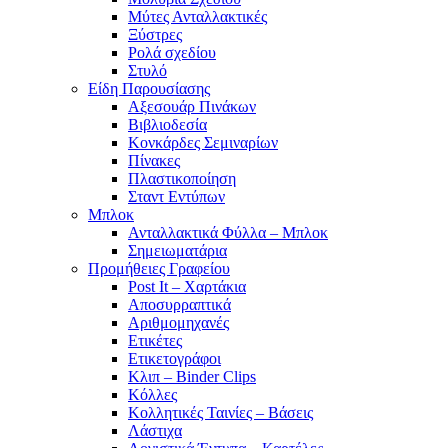
Μύτες Ανταλλακτικές
Ξύστρες
Ρολά σχεδίου
Στυλό
Είδη Παρουσίασης
Αξεσουάρ Πινάκων
Βιβλιοδεσία
Κονκάρδες Σεμιναρίων
Πίνακες
Πλαστικοποίηση
Σταντ Εντύπων
Μπλοκ
Ανταλλακτικά Φύλλα – Μπλοκ
Σημειωματάρια
Προμήθειες Γραφείου
Post It – Χαρτάκια
Αποσυρραπτικά
Αριθμομηχανές
Ετικέτες
Ετικετογράφοι
Κλιπ – Binder Clips
Κόλλες
Κολλητικές Ταινίες – Βάσεις
Λάστιχα