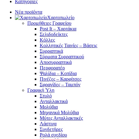
Κατηγορίες
Νέα προϊόντα
Χαρτοπωλείο
Προμήθειες Γραφείου
Post It – Χαρτάκια
Σελιδοδείκτες
Κόλλες
Κολλητικές Ταινίες – Βάσεις
Συρραπτικά
Σύρματα Συρραπτικού
Αποσυρραπτικά
Περφορατέρ
Ψαλίδια – Κοπίδια
Πινέζες – Καρφίτσες
Σφραγίδες – Ταμπόν
Γραφική Ύλη
Στυλό
Ανταλλακτικά
Μολύβια
Μηχανικά Μολύβια
Μύτες Ανταλλακτικές
Λάστιχα
Συνδετήρες
Ρολά σχεδίου