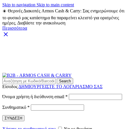
Skip to navigation
Skip to main content
☀️ Θερινές Διακοπές Armos Cash & Carry: Σας ενημερώνουμε ότι
το φυσικό μας κατάστημα θα παραμείνει κλειστό για ορισμένες
ημέρες. Διαβάστε την ανακοίνωση
Περισσότερα
ARMOS CASH & CARRY B2B - ΜΟΝΟ ΓΙΑ
ΜΕΤΑΠΩΛΗΤΕΣ
ARMOS CASH & CARRY B2B
Search
Είσοδος
ΔΗΜΙΟΥΡΓΕΙΣΤΕ ΤΟ ΛΟΓΑΡΙΑΣΜΟ ΣΑΣ
Απαιτείται
Όνομα χρήστη ή διεύθυνση email
*
Απαιτείται
Συνθηματικό
*
ΣΥΝΔΕΣΗ
Χάσατε το συνθηματικό σας;
Να με θυμάσαι