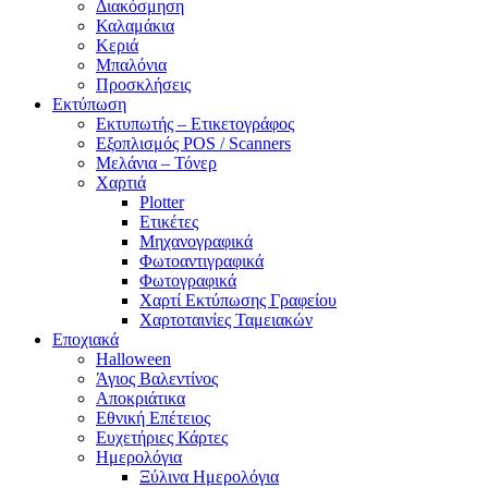
Διακόσμηση
Καλαμάκια
Κεριά
Μπαλόνια
Προσκλήσεις
Εκτύπωση
Εκτυπωτής – Ετικετογράφος
Εξοπλισμός POS / Scanners
Μελάνια – Τόνερ
Χαρτιά
Plotter
Ετικέτες
Μηχανογραφικά
Φωτοαντιγραφικά
Φωτογραφικά
Χαρτί Εκτύπωσης Γραφείου
Χαρτοταινίες Ταμειακών
Εποχιακά
Halloween
Άγιος Βαλεντίνος
Αποκριάτικα
Εθνική Επέτειος
Ευχετήριες Κάρτες
Ημερολόγια
Ξύλινα Ημερολόγια