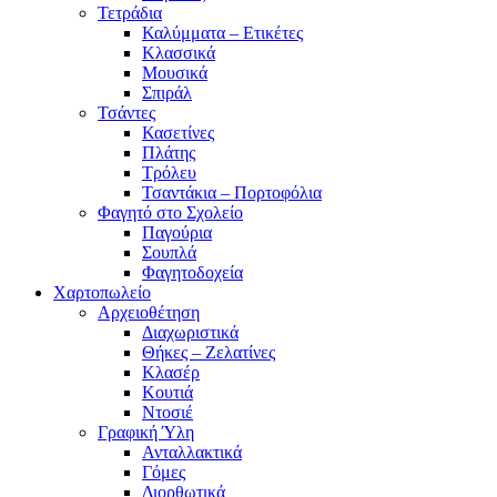
Τετράδια
Καλύμματα – Ετικέτες
Κλασσικά
Μουσικά
Σπιράλ
Τσάντες
Κασετίνες
Πλάτης
Τρόλευ
Τσαντάκια – Πορτοφόλια
Φαγητό στο Σχολείο
Παγούρια
Σουπλά
Φαγητοδοχεία
Χαρτοπωλείο
Αρχειοθέτηση
Διαχωριστικά
Θήκες – Ζελατίνες
Κλασέρ
Κουτιά
Ντοσιέ
Γραφική Ύλη
Ανταλλακτικά
Γόμες
Διορθωτικά