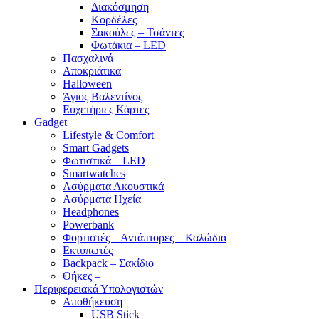
Διακόσμηση
Κορδέλες
Σακούλες – Τσάντες
Φωτάκια – LED
Πασχαλινά
Αποκριάτικα
Halloween
Άγιος Βαλεντίνος
Ευχετήριες Κάρτες
Gadget
Lifestyle & Comfort
Smart Gadgets
Φωτιστικά – LED
Smartwatches
Ασύρματα Ακουστικά
Ασύρματα Ηχεία
Headphones
Powerbank
Φορτιστές – Αντάπτορες – Καλώδια
Εκτυπωτές
Backpack – Σακίδιο
Θήκες –
Περιφερειακά Υπολογιστών
Αποθήκευση
USB Stick