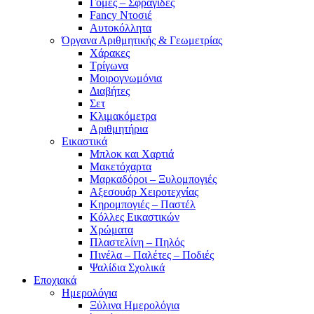
Γόμες – Σφραγίδες
Fancy Ντοσιέ
Αυτοκόλλητα
Όργανα Αριθμητικής & Γεωμετρίας
Χάρακες
Τρίγωνα
Mοιρογνωμόνια
Διαβήτες
Σετ
Κλιμακόμετρα
Αριθμητήρια
Εικαστικά
Μπλοκ και Χαρτιά
Μακετόχαρτα
Μαρκαδόροι – Ξυλομπογιές
Αξεσουάρ Χειροτεχνίας
Κηρομπογιές – Παστέλ
Κόλλες Εικαστικών
Χρώματα
Πλαστελίνη – Πηλός
Πινέλα – Παλέτες – Ποδιές
Ψαλίδια Σχολικά
Εποχιακά
Ημερολόγια
Ξύλινα Ημερολόγια