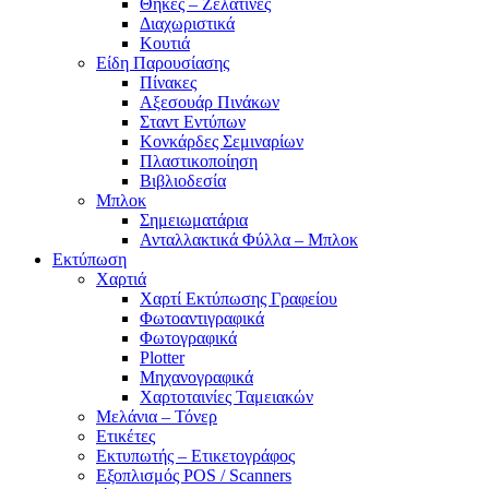
Θήκες – Ζελατίνες
Διαχωριστικά
Κουτιά
Είδη Παρουσίασης
Πίνακες
Αξεσουάρ Πινάκων
Σταντ Εντύπων
Κονκάρδες Σεμιναρίων
Πλαστικοποίηση
Βιβλιοδεσία
Μπλοκ
Σημειωματάρια
Ανταλλακτικά Φύλλα – Μπλοκ
Εκτύπωση
Χαρτιά
Χαρτί Εκτύπωσης Γραφείου
Φωτοαντιγραφικά
Φωτογραφικά
Plotter
Μηχανογραφικά
Χαρτοταινίες Ταμειακών
Μελάνια – Τόνερ
Ετικέτες
Εκτυπωτής – Ετικετογράφος
Εξοπλισμός POS / Scanners