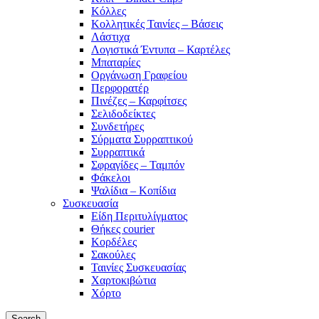
Κόλλες
Κολλητικές Ταινίες – Βάσεις
Λάστιχα
Λογιστικά Έντυπα – Καρτέλες
Μπαταρίες
Οργάνωση Γραφείου
Περφορατέρ
Πινέζες – Καρφίτσες
Σελιδοδείκτες
Συνδετήρες
Σύρματα Συρραπτικού
Συρραπτικά
Σφραγίδες – Ταμπόν
Φάκελοι
Ψαλίδια – Κοπίδια
Συσκευασία
Είδη Περιτυλίγματος
Θήκες courier
Κορδέλες
Σακούλες
Ταινίες Συσκευασίας
Χαρτοκιβώτια
Χόρτο
Search