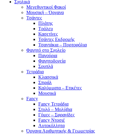
Σχολικά
Μεγεθυντικοί Φακοί
Μουσική – Όργανα
Τσάντες
Πλάτης
Τρόλευ
Κασετίνες
Τσάντες Εκδρομής
Τσαντάκια – Πορτοφόλια
Φαγητό στο Σχολείο
Παγούρια
Φαγητοδοχεία
Σουπλά
Τετράδια
Κλασσικά
Σπιράλ
Καλύμματα – Ετικέτες
Μουσικά
Fancy
Fancy Τετράδια
Στυλό – Μολύβια
Γόμες – Σφραγίδες
Fancy Ντοσιέ
Αυτοκόλλητα
Όργανα Αριθμητικής & Γεωμετρίας