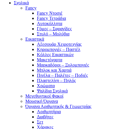
Σχολικά
Fancy
Fancy Ντοσιέ
Fancy Τετράδια
Αυτοκόλλητα
Γόμες – Σφραγίδες
Στυλό – Μολύβια
Εικαστικά
Αξεσουάρ Χειροτεχνίας
Κηρομπογιές – Παστέλ
Κόλλες Εικαστικών
Μακετόχαρτα
Μαρκαδόροι – Ξυλομπογιές
Μπλοκ και Χαρτιά
Πινέλα – Παλέτες – Ποδιές
Πλαστελίνη – Πηλός
Χρώματα
Ψαλίδια Σχολικά
Μεγεθυντικοί Φακοί
Μουσική Όργανα
Όργανα Αριθμητικής & Γεωμετρίας
Αριθμητήρια
Διαβήτες
Σετ
Χάρακες