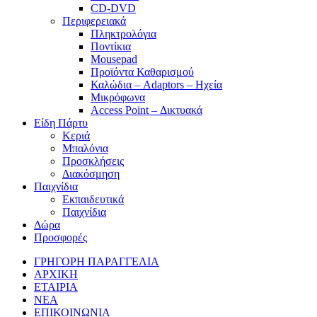
CD-DVD
Περιφερειακά
Πληκτρολόγια
Ποντίκια
Mousepad
Προϊόντα Καθαρισμού
Καλώδια – Adaptors – Ηχεία
Μικρόφωνα
Access Point – Δικτυακά
Είδη Πάρτυ
Κεριά
Μπαλόνια
Προσκλήσεις
Διακόσμηση
Παιχνίδια
Εκπαιδευτικά
Παιχνίδια
Δώρα
Προσφορές
ΓΡΗΓΟΡΗ ΠΑΡΑΓΓΕΛΙΑ
ΑΡΧΙΚΗ
ΕΤΑΙΡΙΑ
ΝΕΑ
ΕΠΙΚΟΙΝΩΝΙΑ