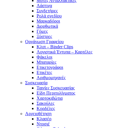
Μύτες Ανταλλακτικές
Λάστιχα
Συνδετήρες
Ρολά σχεδίου
Μαρκαδόροι
Διορθωτικά
Γόμες
Ξύστρες
Οργάνωση Γραφείου
Κλιπ – Binder Clips
Λογιστικά Έντυπα – Καρτέλες
Φάκελοι
Μπαταρίες
Ετικετογράφοι
Ετικέτες
Αριθμομηχανές
Συσκευασία
Ταινίες Συσκευασίας
Είδη Περιτυλίγματος
Χαρτοκιβώτια
Σακούλες
Κορδέλες
Αρχειοθέτηση
Κλασέρ
Ντοσιέ