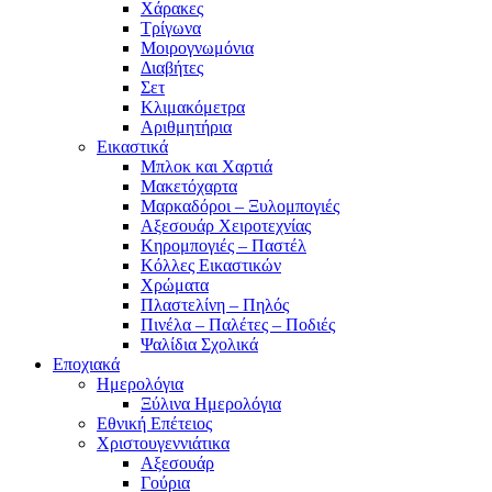
Χάρακες
Τρίγωνα
Mοιρογνωμόνια
Διαβήτες
Σετ
Κλιμακόμετρα
Αριθμητήρια
Εικαστικά
Μπλοκ και Χαρτιά
Μακετόχαρτα
Μαρκαδόροι – Ξυλομπογιές
Αξεσουάρ Χειροτεχνίας
Κηρομπογιές – Παστέλ
Κόλλες Εικαστικών
Χρώματα
Πλαστελίνη – Πηλός
Πινέλα – Παλέτες – Ποδιές
Ψαλίδια Σχολικά
Εποχιακά
Ημερολόγια
Ξύλινα Ημερολόγια
Εθνική Επέτειος
Χριστουγεννιάτικα
Αξεσουάρ
Γούρια