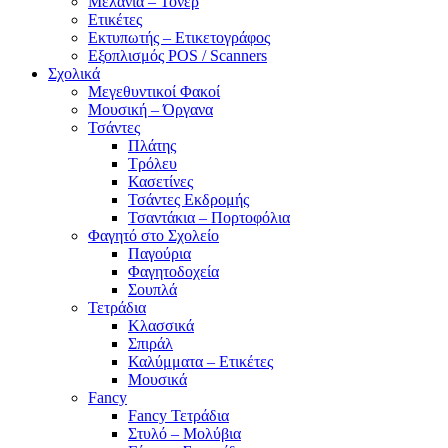
Μελάνια – Τόνερ
Ετικέτες
Εκτυπωτής – Ετικετογράφος
Εξοπλισμός POS / Scanners
Σχολικά
Μεγεθυντικοί Φακοί
Μουσική – Όργανα
Τσάντες
Πλάτης
Τρόλευ
Κασετίνες
Τσάντες Εκδρομής
Τσαντάκια – Πορτοφόλια
Φαγητό στο Σχολείο
Παγούρια
Φαγητοδοχεία
Σουπλά
Τετράδια
Κλασσικά
Σπιράλ
Καλύμματα – Ετικέτες
Μουσικά
Fancy
Fancy Τετράδια
Στυλό – Μολύβια