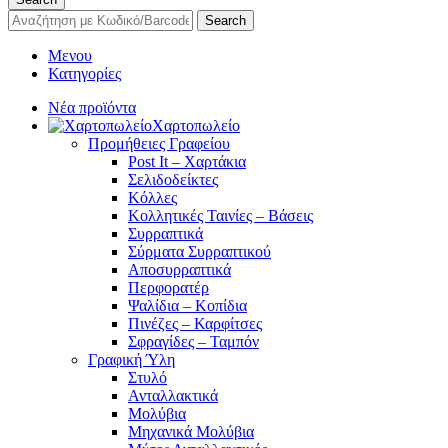
Search
Μενου
Κατηγορίες
Νέα προϊόντα
Χαρτοπωλείο
Προμήθειες Γραφείου
Post It – Χαρτάκια
Σελιδοδείκτες
Κόλλες
Κολλητικές Ταινίες – Βάσεις
Συρραπτικά
Σύρματα Συρραπτικού
Αποσυρραπτικά
Περφορατέρ
Ψαλίδια – Κοπίδια
Πινέζες – Καρφίτσες
Σφραγίδες – Ταμπόν
Γραφική Ύλη
Στυλό
Ανταλλακτικά
Μολύβια
Μηχανικά Μολύβια