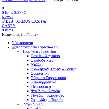
0
0
items
0,000
€
Μενου
0
items
Κατηγορίες Προϊόντων
Νέα προϊόντα
Χαρτοπωλείο
Προμήθειες Γραφείου
Post It – Χαρτάκια
Σελιδοδείκτες
Κόλλες
Κολλητικές Ταινίες – Βάσεις
Συρραπτικά
Σύρματα Συρραπτικού
Αποσυρραπτικά
Περφορατέρ
Ψαλίδια – Κοπίδια
Πινέζες – Καρφίτσες
Σφραγίδες – Ταμπόν
Γραφική Ύλη
Στυλό