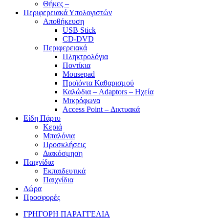
Θήκες –
Περιφερειακά Υπολογιστών
Αποθήκευση
USB Stick
CD-DVD
Περιφερειακά
Πληκτρολόγια
Ποντίκια
Mousepad
Προϊόντα Καθαρισμού
Καλώδια – Adaptors – Ηχεία
Μικρόφωνα
Access Point – Δικτυακά
Είδη Πάρτυ
Κεριά
Μπαλόνια
Προσκλήσεις
Διακόσμηση
Παιχνίδια
Εκπαιδευτικά
Παιχνίδια
Δώρα
Προσφορές
ΓΡΗΓΟΡΗ ΠΑΡΑΓΓΕΛΙΑ