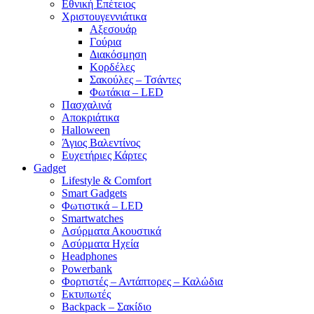
Εθνική Επέτειος
Χριστουγεννιάτικα
Αξεσουάρ
Γούρια
Διακόσμηση
Κορδέλες
Σακούλες – Τσάντες
Φωτάκια – LED
Πασχαλινά
Αποκριάτικα
Halloween
Άγιος Βαλεντίνος
Ευχετήριες Κάρτες
Gadget
Lifestyle & Comfort
Smart Gadgets
Φωτιστικά – LED
Smartwatches
Ασύρματα Ακουστικά
Ασύρματα Ηχεία
Headphones
Powerbank
Φορτιστές – Αντάπτορες – Καλώδια
Εκτυπωτές
Backpack – Σακίδιο