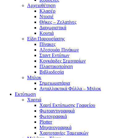
Αρχειοθέτηση
Κλασέρ
Ντοσιέ
Θήκες – Ζελατίνες
Διαχωριστικά
Κουτιά
Είδη Παρουσίασης
Πίνακες
Αξεσουάρ Πινάκων
Σταντ Εντύπων
Κονκάρδες Σεμιναρίων
Πλαστικοποίηση
Βιβλιοδεσία
Μπλοκ
Σημειωματάρια
Ανταλλακτικά Φύλλα – Μπλοκ
Εκτύπωση
Χαρτιά
Χαρτί Εκτύπωσης Γραφείου
Φωτοαντιγραφικά
Φωτογραφικά
Plotter
Μηχανογραφικά
Χαρτοταινίες Ταμειακών