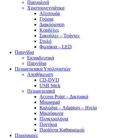
Πασχαλινά
Χριστουγεννιάτικα
Αξεσουάρ
Γούρια
Διακόσμηση
Κορδέλες
Σακούλες – Τσάντες
Στυλό
Φωτάκια – LED
Παιχνίδια
Εκπαιδευτικά
Παιχνίδια
Περιφερειακά Υπολογιστών
Αποθήκευση
CD-DVD
USB Stick
Περιφερειακά
Access Point – Δικτυακά
Mousepad
Καλώδια – Adaptors – Ηχεία
Μικρόφωνα
Πληκτρολόγια
Ποντίκια
Προϊόντα Καθαρισμού
Προσφορές