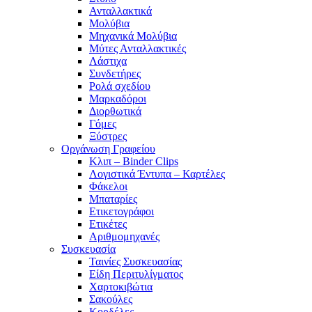
Ανταλλακτικά
Μολύβια
Μηχανικά Μολύβια
Μύτες Ανταλλακτικές
Λάστιχα
Συνδετήρες
Ρολά σχεδίου
Μαρκαδόροι
Διορθωτικά
Γόμες
Ξύστρες
Οργάνωση Γραφείου
Κλιπ – Binder Clips
Λογιστικά Έντυπα – Καρτέλες
Φάκελοι
Μπαταρίες
Ετικετογράφοι
Ετικέτες
Αριθμομηχανές
Συσκευασία
Ταινίες Συσκευασίας
Είδη Περιτυλίγματος
Χαρτοκιβώτια
Σακούλες
Κορδέλες