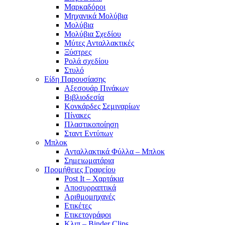
Μαρκαδόροι
Μηχανικά Μολύβια
Μολύβια
Μολύβια Σχεδίου
Μύτες Ανταλλακτικές
Ξύστρες
Ρολά σχεδίου
Στυλό
Είδη Παρουσίασης
Αξεσουάρ Πινάκων
Βιβλιοδεσία
Κονκάρδες Σεμιναρίων
Πίνακες
Πλαστικοποίηση
Σταντ Εντύπων
Μπλοκ
Ανταλλακτικά Φύλλα – Μπλοκ
Σημειωματάρια
Προμήθειες Γραφείου
Post It – Χαρτάκια
Αποσυρραπτικά
Αριθμομηχανές
Ετικέτες
Ετικετογράφοι
Κλιπ – Binder Clips