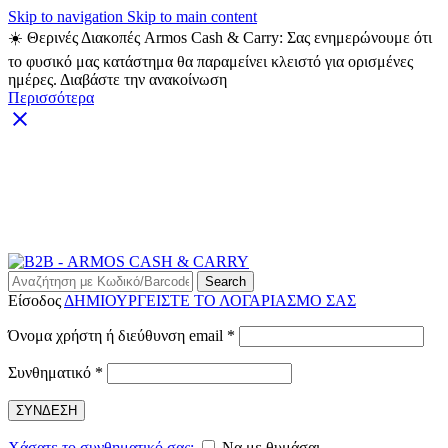
Skip to navigation
Skip to main content
☀️ Θερινές Διακοπές Armos Cash & Carry: Σας ενημερώνουμε ότι
το φυσικό μας κατάστημα θα παραμείνει κλειστό για ορισμένες
ημέρες. Διαβάστε την ανακοίνωση
Περισσότερα
ARMOS CASH & CARRY B2B - ΜΟΝΟ ΓΙΑ
ΜΕΤΑΠΩΛΗΤΕΣ
ARMOS CASH & CARRY B2B
Search
Είσοδος
ΔΗΜΙΟΥΡΓΕΙΣΤΕ ΤΟ ΛΟΓΑΡΙΑΣΜΟ ΣΑΣ
Απαιτείται
Όνομα χρήστη ή διεύθυνση email
*
Απαιτείται
Συνθηματικό
*
ΣΥΝΔΕΣΗ
Χάσατε το συνθηματικό σας;
Να με θυμάσαι