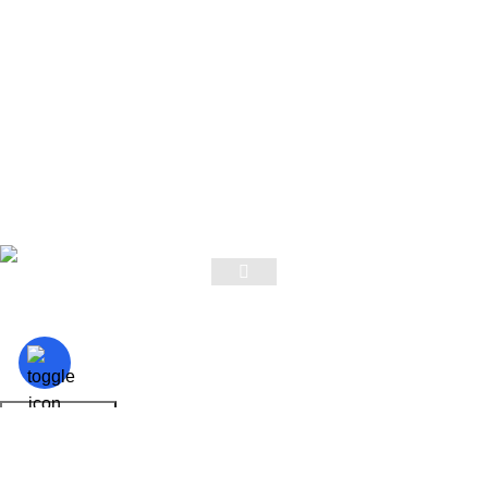
SOCIAL MEDIA
Ακολουθείστε μας
Λόγω αυξημένου όγκου
παραγγελιών και
Google Review Us
παραδόσεων, ενδέχεται να
υπάρξει μικρή
Σημαντική
📢
καθυστέρηση στην
Ενημέρωση:
αποστολή/παράδοση της
Εγγραφείτε στο Newsletter
παραγγελίας σας. Σας
ευχαριστούμε θερμά για
την κατανόηση!
ARMOS CASH & CARRY
2023 CREATED BY
MINIMAL.gr
. PREMIUM E-