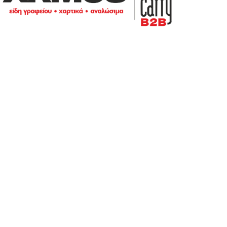
5ο χλμ. Ε.Ο. ΛΑΡΙΣΑΣ – ΑΘΗΝΑΣ
Τηλ.:
+302410661593
-
4
eshop@b2b.armos.com.gr
Αριθμός Γ.Ε.ΜΗ: 26550940000
ΕΞΥΠΗΡΕΤΗΣΗ ΠΕΛΑΤΩΝ
Τρόποι Πληρωμής
Τρόποι Αποστολής
Αλλαγές & Επιστροφές
Προσωπικά δεδομένα
Ο λογαριασμός μου