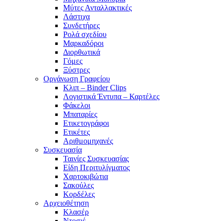
Μύτες Ανταλλακτικές
Λάστιχα
Συνδετήρες
Ρολά σχεδίου
Μαρκαδόροι
Διορθωτικά
Γόμες
Ξύστρες
Οργάνωση Γραφείου
Κλιπ – Binder Clips
Λογιστικά Έντυπα – Καρτέλες
Φάκελοι
Μπαταρίες
Ετικετογράφοι
Ετικέτες
Αριθμομηχανές
Συσκευασία
Ταινίες Συσκευασίας
Είδη Περιτυλίγματος
Χαρτοκιβώτια
Σακούλες
Κορδέλες
Αρχειοθέτηση
Κλασέρ
Ντοσιέ