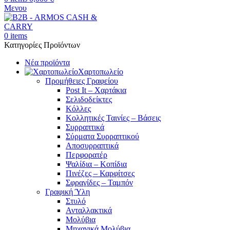
Μενου
0
items
Κατηγορίες Προϊόντων
Νέα προϊόντα
Χαρτοπωλείο
Προμήθειες Γραφείου
Post It – Χαρτάκια
Σελιδοδείκτες
Κόλλες
Κολλητικές Ταινίες – Βάσεις
Συρραπτικά
Σύρματα Συρραπτικού
Αποσυρραπτικά
Περφορατέρ
Ψαλίδια – Κοπίδια
Πινέζες – Καρφίτσες
Σφραγίδες – Ταμπόν
Γραφική Ύλη
Στυλό
Ανταλλακτικά
Μολύβια
Μηχανικά Μολύβια