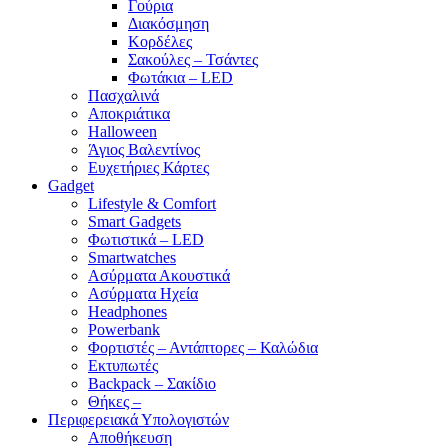
Γούρια
Διακόσμηση
Κορδέλες
Σακούλες – Τσάντες
Φωτάκια – LED
Πασχαλινά
Αποκριάτικα
Halloween
Άγιος Βαλεντίνος
Ευχετήριες Κάρτες
Gadget
Lifestyle & Comfort
Smart Gadgets
Φωτιστικά – LED
Smartwatches
Ασύρματα Ακουστικά
Ασύρματα Ηχεία
Headphones
Powerbank
Φορτιστές – Αντάπτορες – Καλώδια
Εκτυπωτές
Backpack – Σακίδιο
Θήκες –
Περιφερειακά Υπολογιστών
Αποθήκευση