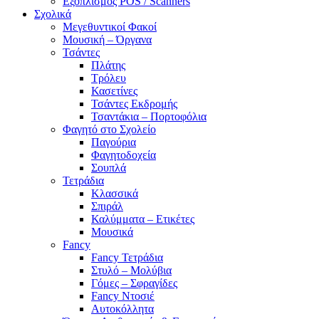
Εξοπλισμός POS / Scanners
Σχολικά
Μεγεθυντικοί Φακοί
Μουσική – Όργανα
Τσάντες
Πλάτης
Τρόλευ
Κασετίνες
Τσάντες Εκδρομής
Τσαντάκια – Πορτοφόλια
Φαγητό στο Σχολείο
Παγούρια
Φαγητοδοχεία
Σουπλά
Τετράδια
Κλασσικά
Σπιράλ
Καλύμματα – Ετικέτες
Μουσικά
Fancy
Fancy Τετράδια
Στυλό – Μολύβια
Γόμες – Σφραγίδες
Fancy Ντοσιέ
Αυτοκόλλητα