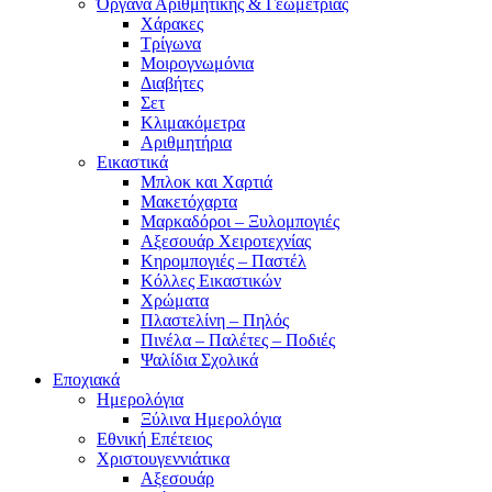
Όργανα Αριθμητικής & Γεωμετρίας
Χάρακες
Τρίγωνα
Mοιρογνωμόνια
Διαβήτες
Σετ
Κλιμακόμετρα
Αριθμητήρια
Εικαστικά
Μπλοκ και Χαρτιά
Μακετόχαρτα
Μαρκαδόροι – Ξυλομπογιές
Αξεσουάρ Χειροτεχνίας
Κηρομπογιές – Παστέλ
Κόλλες Εικαστικών
Χρώματα
Πλαστελίνη – Πηλός
Πινέλα – Παλέτες – Ποδιές
Ψαλίδια Σχολικά
Εποχιακά
Ημερολόγια
Ξύλινα Ημερολόγια
Εθνική Επέτειος
Χριστουγεννιάτικα
Αξεσουάρ