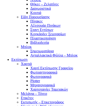
Θήκες – Ζελατίνες
Διαχωριστικά
Κουτιά
Είδη Παρουσίασης
Πίνακες
Αξεσουάρ Πινάκων
Σταντ Εντύπων
Κονκάρδες Σεμιναρίων
Πλαστικοποίηση
Βιβλιοδεσία
Μπλοκ
Σημειωματάρια
Ανταλλακτικά Φύλλα – Μπλοκ
Εκτύπωση
Χαρτιά
Χαρτί Εκτύπωσης Γραφείου
Φωτοαντιγραφικά
Φωτογραφικά
Plotter
Μηχανογραφικά
Χαρτοταινίες Ταμειακών
Μελάνια – Τόνερ
Ετικέτες
Εκτυπωτής – Ετικετογράφος