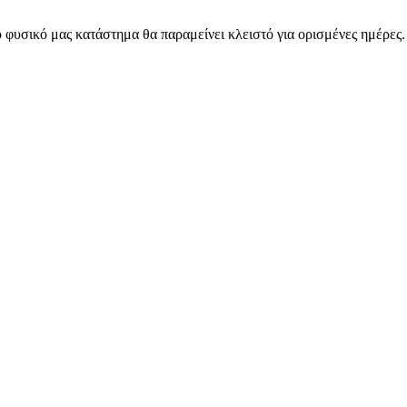
 φυσικό μας κατάστημα θα παραμείνει κλειστό για ορισμένες ημέρες
ARMOS CASH & CARRY B2B - ΜΟΝΟ ΓΙΑ ΜΕΤΑΠΩΛΗΤΕΣ
ARMOS CASH & CARRY B2B