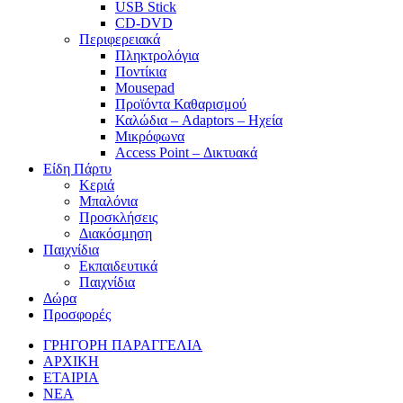
USB Stick
CD-DVD
Περιφερειακά
Πληκτρολόγια
Ποντίκια
Mousepad
Προϊόντα Καθαρισμού
Καλώδια – Adaptors – Ηχεία
Μικρόφωνα
Access Point – Δικτυακά
Είδη Πάρτυ
Κεριά
Μπαλόνια
Προσκλήσεις
Διακόσμηση
Παιχνίδια
Εκπαιδευτικά
Παιχνίδια
Δώρα
Προσφορές
ΓΡΗΓΟΡΗ ΠΑΡΑΓΓΕΛΙΑ
ΑΡΧΙΚΗ
ΕΤΑΙΡΙΑ
ΝΕΑ