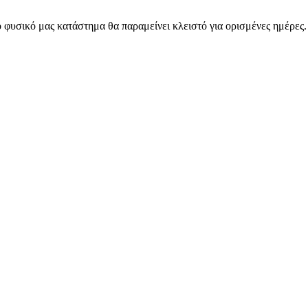
 φυσικό μας κατάστημα θα παραμείνει κλειστό για ορισμένες ημέρες
ARMOS CASH & CARRY B2B - ΜΟΝΟ ΓΙΑ ΜΕΤΑΠΩΛΗΤΕΣ
ARMOS CASH & CARRY B2B