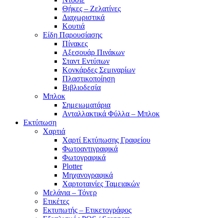
Θήκες – Ζελατίνες
Διαχωριστικά
Κουτιά
Είδη Παρουσίασης
Πίνακες
Αξεσουάρ Πινάκων
Σταντ Εντύπων
Κονκάρδες Σεμιναρίων
Πλαστικοποίηση
Βιβλιοδεσία
Μπλοκ
Σημειωματάρια
Ανταλλακτικά Φύλλα – Μπλοκ
Εκτύπωση
Χαρτιά
Χαρτί Εκτύπωσης Γραφείου
Φωτοαντιγραφικά
Φωτογραφικά
Plotter
Μηχανογραφικά
Χαρτοταινίες Ταμειακών
Μελάνια – Τόνερ
Ετικέτες
Εκτυπωτής – Ετικετογράφος