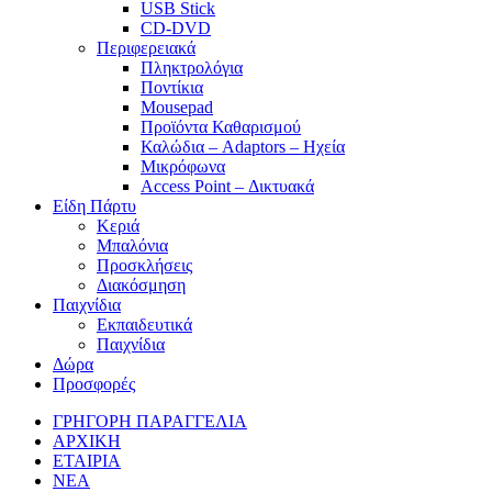
USB Stick
CD-DVD
Περιφερειακά
Πληκτρολόγια
Ποντίκια
Mousepad
Προϊόντα Καθαρισμού
Καλώδια – Adaptors – Ηχεία
Μικρόφωνα
Access Point – Δικτυακά
Είδη Πάρτυ
Κεριά
Μπαλόνια
Προσκλήσεις
Διακόσμηση
Παιχνίδια
Εκπαιδευτικά
Παιχνίδια
Δώρα
Προσφορές
ΓΡΗΓΟΡΗ ΠΑΡΑΓΓΕΛΙΑ
ΑΡΧΙΚΗ
ΕΤΑΙΡΙΑ
ΝΕΑ