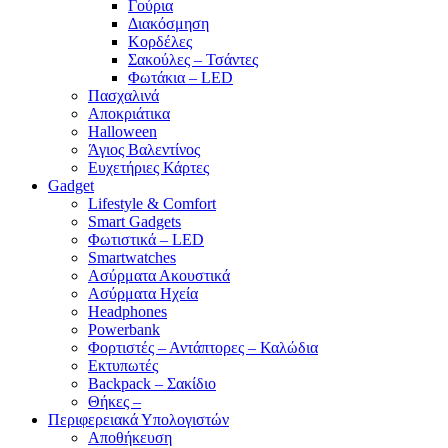
Γούρια
Διακόσμηση
Κορδέλες
Σακούλες – Τσάντες
Φωτάκια – LED
Πασχαλινά
Αποκριάτικα
Halloween
Άγιος Βαλεντίνος
Ευχετήριες Κάρτες
Gadget
Lifestyle & Comfort
Smart Gadgets
Φωτιστικά – LED
Smartwatches
Ασύρματα Ακουστικά
Ασύρματα Ηχεία
Headphones
Powerbank
Φορτιστές – Αντάπτορες – Καλώδια
Εκτυπωτές
Backpack – Σακίδιο
Θήκες –
Περιφερειακά Υπολογιστών
Αποθήκευση