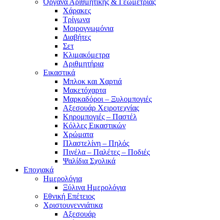
Όργανα Αριθμητικής & Γεωμετρίας
Χάρακες
Τρίγωνα
Mοιρογνωμόνια
Διαβήτες
Σετ
Κλιμακόμετρα
Αριθμητήρια
Εικαστικά
Μπλοκ και Χαρτιά
Μακετόχαρτα
Μαρκαδόροι – Ξυλομπογιές
Αξεσουάρ Χειροτεχνίας
Κηρομπογιές – Παστέλ
Κόλλες Εικαστικών
Χρώματα
Πλαστελίνη – Πηλός
Πινέλα – Παλέτες – Ποδιές
Ψαλίδια Σχολικά
Εποχιακά
Ημερολόγια
Ξύλινα Ημερολόγια
Εθνική Επέτειος
Χριστουγεννιάτικα
Αξεσουάρ