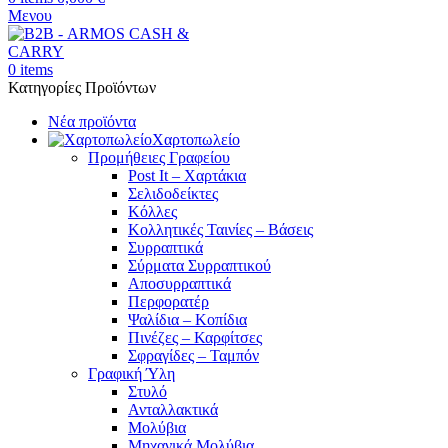
Μενου
0
items
Κατηγορίες Προϊόντων
Νέα προϊόντα
Χαρτοπωλείο
Προμήθειες Γραφείου
Post It – Χαρτάκια
Σελιδοδείκτες
Κόλλες
Κολλητικές Ταινίες – Βάσεις
Συρραπτικά
Σύρματα Συρραπτικού
Αποσυρραπτικά
Περφορατέρ
Ψαλίδια – Κοπίδια
Πινέζες – Καρφίτσες
Σφραγίδες – Ταμπόν
Γραφική Ύλη
Στυλό
Ανταλλακτικά
Μολύβια
Μηχανικά Μολύβια