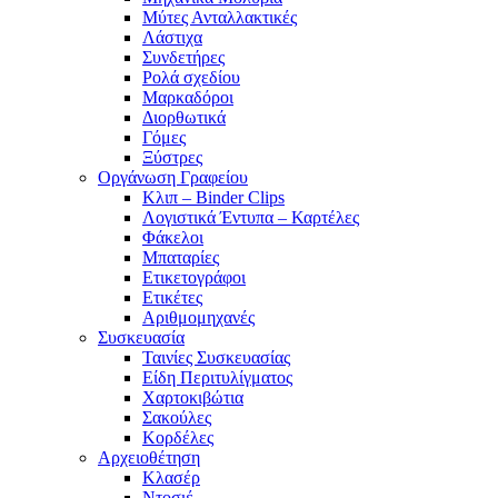
Μύτες Ανταλλακτικές
Λάστιχα
Συνδετήρες
Ρολά σχεδίου
Μαρκαδόροι
Διορθωτικά
Γόμες
Ξύστρες
Οργάνωση Γραφείου
Κλιπ – Binder Clips
Λογιστικά Έντυπα – Καρτέλες
Φάκελοι
Μπαταρίες
Ετικετογράφοι
Ετικέτες
Αριθμομηχανές
Συσκευασία
Ταινίες Συσκευασίας
Είδη Περιτυλίγματος
Χαρτοκιβώτια
Σακούλες
Κορδέλες
Αρχειοθέτηση
Κλασέρ
Ντοσιέ