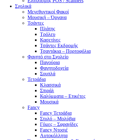
Εξοπλισμός POS / Scanners
Σχολικά
Μεγεθυντικοί Φακοί
Μουσική – Όργανα
Τσάντες
Πλάτης
Τρόλευ
Κασετίνες
Τσάντες Εκδρομής
Τσαντάκια – Πορτοφόλια
Φαγητό στο Σχολείο
Παγούρια
Φαγητοδοχεία
Σουπλά
Τετράδια
Κλασσικά
Σπιράλ
Καλύμματα – Ετικέτες
Μουσικά
Fancy
Fancy Τετράδια
Στυλό – Μολύβια
Γόμες – Σφραγίδες
Fancy Ντοσιέ
Αυτοκόλλητα