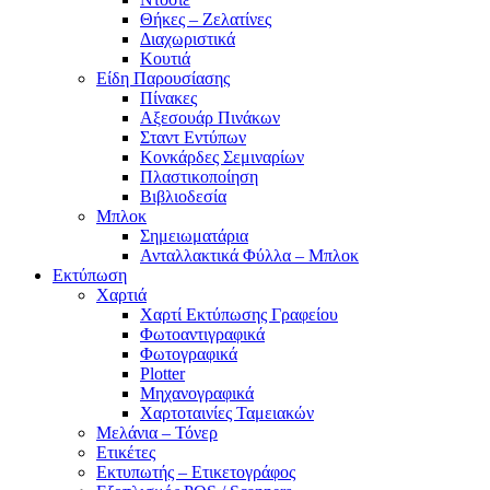
Θήκες – Ζελατίνες
Διαχωριστικά
Κουτιά
Είδη Παρουσίασης
Πίνακες
Αξεσουάρ Πινάκων
Σταντ Εντύπων
Κονκάρδες Σεμιναρίων
Πλαστικοποίηση
Βιβλιοδεσία
Μπλοκ
Σημειωματάρια
Ανταλλακτικά Φύλλα – Μπλοκ
Εκτύπωση
Χαρτιά
Χαρτί Εκτύπωσης Γραφείου
Φωτοαντιγραφικά
Φωτογραφικά
Plotter
Μηχανογραφικά
Χαρτοταινίες Ταμειακών
Μελάνια – Τόνερ
Ετικέτες
Εκτυπωτής – Ετικετογράφος