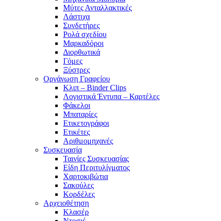
Μύτες Ανταλλακτικές
Λάστιχα
Συνδετήρες
Ρολά σχεδίου
Μαρκαδόροι
Διορθωτικά
Γόμες
Ξύστρες
Οργάνωση Γραφείου
Κλιπ – Binder Clips
Λογιστικά Έντυπα – Καρτέλες
Φάκελοι
Μπαταρίες
Ετικετογράφοι
Ετικέτες
Αριθμομηχανές
Συσκευασία
Ταινίες Συσκευασίας
Είδη Περιτυλίγματος
Χαρτοκιβώτια
Σακούλες
Κορδέλες
Αρχειοθέτηση
Κλασέρ
Ντοσιέ