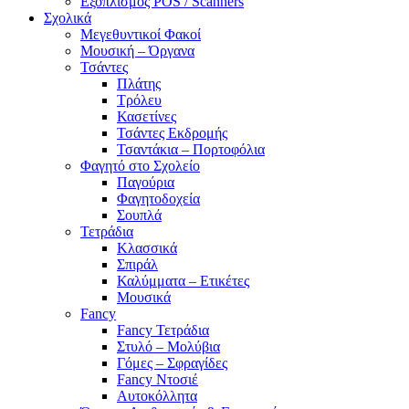
Εξοπλισμός POS / Scanners
Σχολικά
Μεγεθυντικοί Φακοί
Μουσική – Όργανα
Τσάντες
Πλάτης
Τρόλευ
Κασετίνες
Τσάντες Εκδρομής
Τσαντάκια – Πορτοφόλια
Φαγητό στο Σχολείο
Παγούρια
Φαγητοδοχεία
Σουπλά
Τετράδια
Κλασσικά
Σπιράλ
Καλύμματα – Ετικέτες
Μουσικά
Fancy
Fancy Τετράδια
Στυλό – Μολύβια
Γόμες – Σφραγίδες
Fancy Ντοσιέ
Αυτοκόλλητα