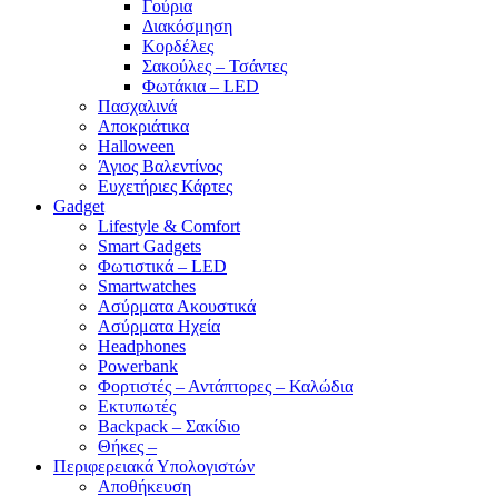
Γούρια
Διακόσμηση
Κορδέλες
Σακούλες – Τσάντες
Φωτάκια – LED
Πασχαλινά
Αποκριάτικα
Halloween
Άγιος Βαλεντίνος
Ευχετήριες Κάρτες
Gadget
Lifestyle & Comfort
Smart Gadgets
Φωτιστικά – LED
Smartwatches
Ασύρματα Ακουστικά
Ασύρματα Ηχεία
Headphones
Powerbank
Φορτιστές – Αντάπτορες – Καλώδια
Εκτυπωτές
Backpack – Σακίδιο
Θήκες –
Περιφερειακά Υπολογιστών
Αποθήκευση