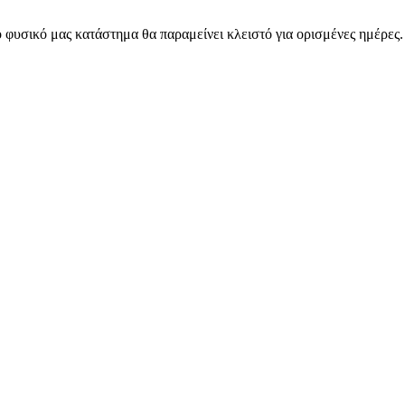
 φυσικό μας κατάστημα θα παραμείνει κλειστό για ορισμένες ημέρες
ARMOS CASH & CARRY B2B - ΜΟΝΟ ΓΙΑ ΜΕΤΑΠΩΛΗΤΕΣ
ARMOS CASH & CARRY B2B