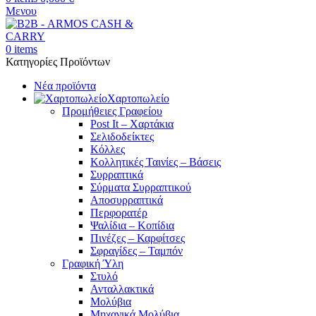
Μενου
0
items
Κατηγορίες Προϊόντων
Νέα προϊόντα
Χαρτοπωλείο
Προμήθειες Γραφείου
Post It – Χαρτάκια
Σελιδοδείκτες
Κόλλες
Κολλητικές Ταινίες – Βάσεις
Συρραπτικά
Σύρματα Συρραπτικού
Αποσυρραπτικά
Περφορατέρ
Ψαλίδια – Κοπίδια
Πινέζες – Καρφίτσες
Σφραγίδες – Ταμπόν
Γραφική Ύλη
Στυλό
Ανταλλακτικά
Μολύβια
Μηχανικά Μολύβια