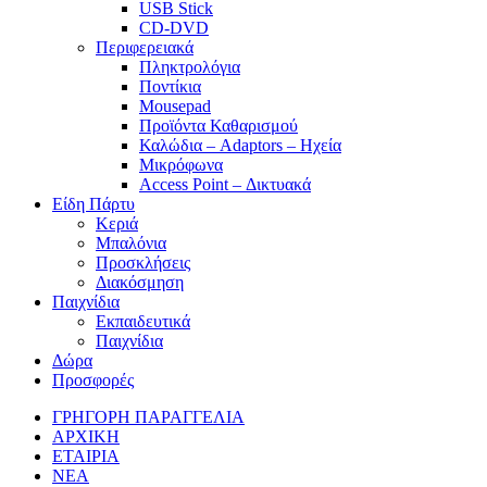
USB Stick
CD-DVD
Περιφερειακά
Πληκτρολόγια
Ποντίκια
Mousepad
Προϊόντα Καθαρισμού
Καλώδια – Adaptors – Ηχεία
Μικρόφωνα
Access Point – Δικτυακά
Είδη Πάρτυ
Κεριά
Μπαλόνια
Προσκλήσεις
Διακόσμηση
Παιχνίδια
Εκπαιδευτικά
Παιχνίδια
Δώρα
Προσφορές
ΓΡΗΓΟΡΗ ΠΑΡΑΓΓΕΛΙΑ
ΑΡΧΙΚΗ
ΕΤΑΙΡΙΑ
ΝΕΑ