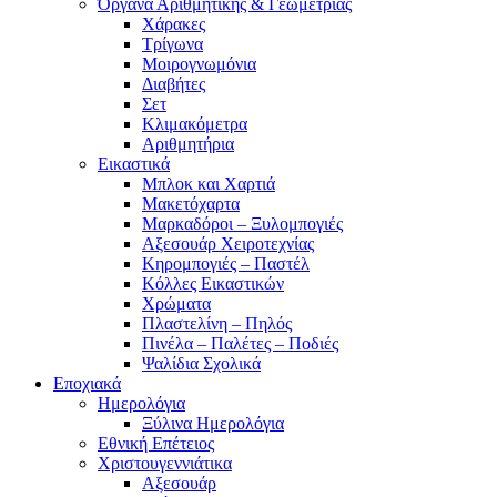
Όργανα Αριθμητικής & Γεωμετρίας
Χάρακες
Τρίγωνα
Mοιρογνωμόνια
Διαβήτες
Σετ
Κλιμακόμετρα
Αριθμητήρια
Εικαστικά
Μπλοκ και Χαρτιά
Μακετόχαρτα
Μαρκαδόροι – Ξυλομπογιές
Αξεσουάρ Χειροτεχνίας
Κηρομπογιές – Παστέλ
Κόλλες Εικαστικών
Χρώματα
Πλαστελίνη – Πηλός
Πινέλα – Παλέτες – Ποδιές
Ψαλίδια Σχολικά
Εποχιακά
Ημερολόγια
Ξύλινα Ημερολόγια
Εθνική Επέτειος
Χριστουγεννιάτικα
Αξεσουάρ