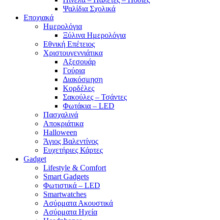
Ψαλίδια Σχολικά
Εποχιακά
Ημερολόγια
Ξύλινα Ημερολόγια
Εθνική Επέτειος
Χριστουγεννιάτικα
Αξεσουάρ
Γούρια
Διακόσμηση
Κορδέλες
Σακούλες – Τσάντες
Φωτάκια – LED
Πασχαλινά
Αποκριάτικα
Halloween
Άγιος Βαλεντίνος
Ευχετήριες Κάρτες
Gadget
Lifestyle & Comfort
Smart Gadgets
Φωτιστικά – LED
Smartwatches
Ασύρματα Ακουστικά
Ασύρματα Ηχεία