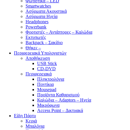
Φωτιστικά – LED
Smartwatches
Ασύρματα Ακουστικά
Ασύρματα Ηχεία
Headphones
Powerbank
Φορτιστές – Αντάπτορες – Καλώδια
Εκτυπωτές
Backpack – Σακίδιο
Θήκες –
Περιφερειακά Υπολογιστών
Αποθήκευση
USB Stick
CD-DVD
Περιφερειακά
Πληκτρολόγια
Ποντίκια
Mousepad
Προϊόντα Καθαρισμού
Καλώδια – Adaptors – Ηχεία
Μικρόφωνα
Access Point – Δικτυακά
Είδη Πάρτυ
Κεριά
Μπαλόνια