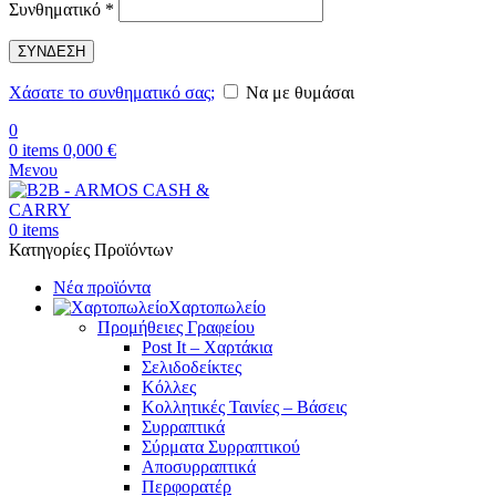
Απαιτείται
Συνθηματικό
*
ΣΥΝΔΕΣΗ
Χάσατε το συνθηματικό σας;
Να με θυμάσαι
0
0
items
0,000
€
Μενου
0
items
Κατηγορίες Προϊόντων
Νέα προϊόντα
Χαρτοπωλείο
Προμήθειες Γραφείου
Post It – Χαρτάκια
Σελιδοδείκτες
Κόλλες
Κολλητικές Ταινίες – Βάσεις
Συρραπτικά
Σύρματα Συρραπτικού
Αποσυρραπτικά
Περφορατέρ