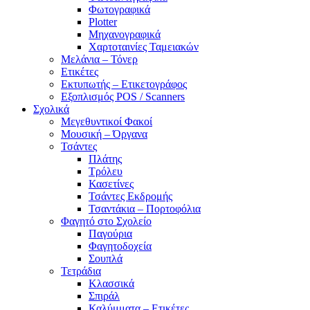
Φωτογραφικά
Plotter
Μηχανογραφικά
Χαρτοταινίες Ταμειακών
Μελάνια – Τόνερ
Ετικέτες
Εκτυπωτής – Ετικετογράφος
Εξοπλισμός POS / Scanners
Σχολικά
Μεγεθυντικοί Φακοί
Μουσική – Όργανα
Τσάντες
Πλάτης
Τρόλευ
Κασετίνες
Τσάντες Εκδρομής
Τσαντάκια – Πορτοφόλια
Φαγητό στο Σχολείο
Παγούρια
Φαγητοδοχεία
Σουπλά
Τετράδια
Κλασσικά
Σπιράλ
Καλύμματα – Ετικέτες