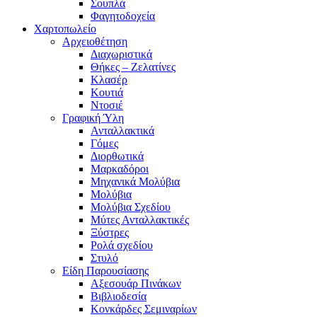
Σουπλά
Φαγητοδοχεία
Χαρτοπωλείο
Αρχειοθέτηση
Διαχωριστικά
Θήκες – Ζελατίνες
Κλασέρ
Κουτιά
Ντοσιέ
Γραφική Ύλη
Ανταλλακτικά
Γόμες
Διορθωτικά
Μαρκαδόροι
Μηχανικά Μολύβια
Μολύβια
Μολύβια Σχεδίου
Μύτες Ανταλλακτικές
Ξύστρες
Ρολά σχεδίου
Στυλό
Είδη Παρουσίασης
Αξεσουάρ Πινάκων
Βιβλιοδεσία
Κονκάρδες Σεμιναρίων