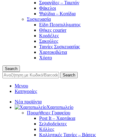
Σφραγίδες – Ταμπόν
Φάκελοι
Ψαλίδια – Κοπίδια
Συσκευασία
Είδη Περιτυλίγματος
Θήκες courier
Κορδέλες
Σακούλες
Ταινίες Συσκευασίας
Χαρτοκιβώτια
Χόρτο
Search
Search
Μενου
Κατηγορίες
Νέα προϊόντα
Χαρτοπωλείο
Προμήθειες Γραφείου
Post It – Χαρτάκια
Σελιδοδείκτες
Κόλλες
Κολλητικές Ταινίες – Βάσεις