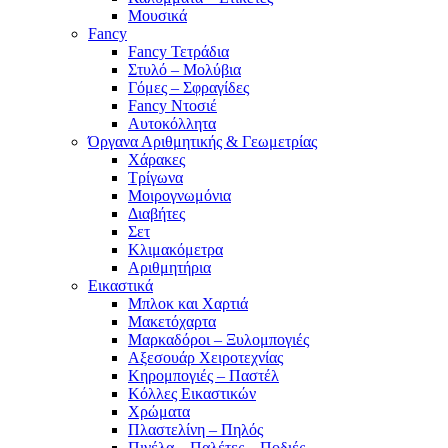
Μουσικά
Fancy
Fancy Τετράδια
Στυλό – Μολύβια
Γόμες – Σφραγίδες
Fancy Ντοσιέ
Αυτοκόλλητα
Όργανα Αριθμητικής & Γεωμετρίας
Χάρακες
Τρίγωνα
Mοιρογνωμόνια
Διαβήτες
Σετ
Κλιμακόμετρα
Αριθμητήρια
Εικαστικά
Μπλοκ και Χαρτιά
Μακετόχαρτα
Μαρκαδόροι – Ξυλομπογιές
Αξεσουάρ Χειροτεχνίας
Κηρομπογιές – Παστέλ
Κόλλες Εικαστικών
Χρώματα
Πλαστελίνη – Πηλός
Πινέλα – Παλέτες – Ποδιές