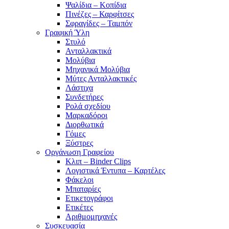
Ψαλίδια – Κοπίδια
Πινέζες – Καρφίτσες
Σφραγίδες – Ταμπόν
Γραφική Ύλη
Στυλό
Ανταλλακτικά
Μολύβια
Μηχανικά Μολύβια
Μύτες Ανταλλακτικές
Λάστιχα
Συνδετήρες
Ρολά σχεδίου
Μαρκαδόροι
Διορθωτικά
Γόμες
Ξύστρες
Οργάνωση Γραφείου
Κλιπ – Binder Clips
Λογιστικά Έντυπα – Καρτέλες
Φάκελοι
Μπαταρίες
Ετικετογράφοι
Ετικέτες
Αριθμομηχανές
Συσκευασία