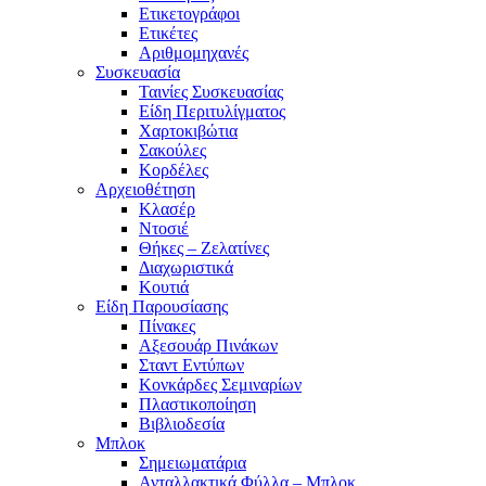
Ετικετογράφοι
Ετικέτες
Αριθμομηχανές
Συσκευασία
Ταινίες Συσκευασίας
Είδη Περιτυλίγματος
Χαρτοκιβώτια
Σακούλες
Κορδέλες
Αρχειοθέτηση
Κλασέρ
Ντοσιέ
Θήκες – Ζελατίνες
Διαχωριστικά
Κουτιά
Είδη Παρουσίασης
Πίνακες
Αξεσουάρ Πινάκων
Σταντ Εντύπων
Κονκάρδες Σεμιναρίων
Πλαστικοποίηση
Βιβλιοδεσία
Μπλοκ
Σημειωματάρια
Ανταλλακτικά Φύλλα – Μπλοκ