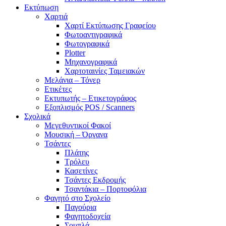
Εκτύπωση
Χαρτιά
Χαρτί Εκτύπωσης Γραφείου
Φωτοαντιγραφικά
Φωτογραφικά
Plotter
Μηχανογραφικά
Χαρτοταινίες Ταμειακών
Μελάνια – Τόνερ
Ετικέτες
Εκτυπωτής – Ετικετογράφος
Εξοπλισμός POS / Scanners
Σχολικά
Μεγεθυντικοί Φακοί
Μουσική – Όργανα
Τσάντες
Πλάτης
Τρόλευ
Κασετίνες
Τσάντες Εκδρομής
Τσαντάκια – Πορτοφόλια
Φαγητό στο Σχολείο
Παγούρια
Φαγητοδοχεία
Σουπλά