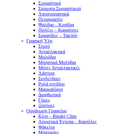
Συρραπτικά
Σύρματα Συρραπτικού
Αποσυρραπτικά
Περφορατέρ
Ψαλίδια – Κοπίδια
Πινέζες – Καρφίτσες
Σφραγίδες – Ταμπόν
Γραφική Ύλη
Στυλό
Ανταλλακτικά
Μολύβια
Μηχανικά Μολύβια
Μύτες Ανταλλακτικές
Λάστιχα
Συνδετήρες
Ρολά σχεδίου
Μαρκαδόροι
Διορθωτικά
Γόμες
Ξύστρες
Οργάνωση Γραφείου
Κλιπ – Binder Clips
Λογιστικά Έντυπα – Καρτέλες
Φάκελοι
Μπαταρίες