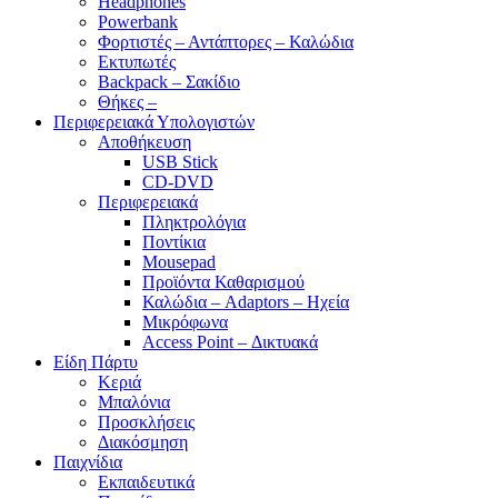
Headphones
Powerbank
Φορτιστές – Αντάπτορες – Καλώδια
Εκτυπωτές
Backpack – Σακίδιο
Θήκες –
Περιφερειακά Υπολογιστών
Αποθήκευση
USB Stick
CD-DVD
Περιφερειακά
Πληκτρολόγια
Ποντίκια
Mousepad
Προϊόντα Καθαρισμού
Καλώδια – Adaptors – Ηχεία
Μικρόφωνα
Access Point – Δικτυακά
Είδη Πάρτυ
Κεριά
Μπαλόνια
Προσκλήσεις
Διακόσμηση
Παιχνίδια
Εκπαιδευτικά