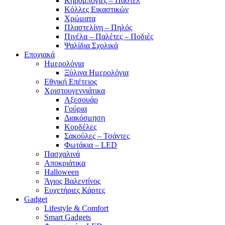
Κηρομπογιές – Παστέλ
Κόλλες Εικαστικών
Χρώματα
Πλαστελίνη – Πηλός
Πινέλα – Παλέτες – Ποδιές
Ψαλίδια Σχολικά
Εποχιακά
Ημερολόγια
Ξύλινα Ημερολόγια
Εθνική Επέτειος
Χριστουγεννιάτικα
Αξεσουάρ
Γούρια
Διακόσμηση
Κορδέλες
Σακούλες – Τσάντες
Φωτάκια – LED
Πασχαλινά
Αποκριάτικα
Halloween
Άγιος Βαλεντίνος
Ευχετήριες Κάρτες
Gadget
Lifestyle & Comfort
Smart Gadgets