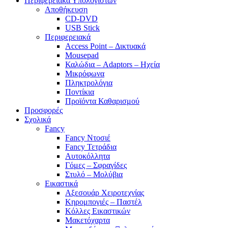
Περιφερειακά Υπολογιστών
Αποθήκευση
CD-DVD
USB Stick
Περιφερειακά
Access Point – Δικτυακά
Mousepad
Καλώδια – Adaptors – Ηχεία
Μικρόφωνα
Πληκτρολόγια
Ποντίκια
Προϊόντα Καθαρισμού
Προσφορές
Σχολικά
Fancy
Fancy Ντοσιέ
Fancy Τετράδια
Αυτοκόλλητα
Γόμες – Σφραγίδες
Στυλό – Μολύβια
Εικαστικά
Αξεσουάρ Χειροτεχνίας
Κηρομπογιές – Παστέλ
Κόλλες Εικαστικών
Μακετόχαρτα