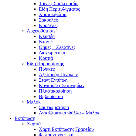
Ταινίες Συσκευασίας
Είδη Περιτυλίγματος
Χαρτοκιβώτια
Σακούλες
Κορδέλες
Αρχειοθέτηση
Κλασέρ
Ντοσιέ
Θήκες – Ζελατίνες
Διαχωριστικά
Κουτιά
Είδη Παρουσίασης
Πίνακες
Αξεσουάρ Πινάκων
Σταντ Εντύπων
Κονκάρδες Σεμιναρίων
Πλαστικοποίηση
Βιβλιοδεσία
Μπλοκ
Σημειωματάρια
Ανταλλακτικά Φύλλα – Μπλοκ
Εκτύπωση
Χαρτιά
Χαρτί Εκτύπωσης Γραφείου
Φωτοαντιγραφικά