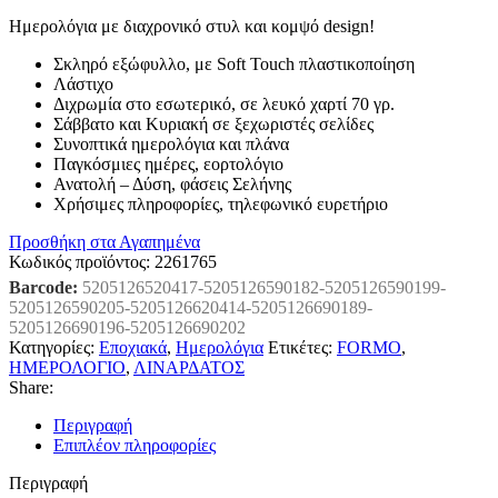
Ημερολόγια με διαχρονικό στυλ και κομψό design!
Σκληρό εξώφυλλο, με Soft Touch πλαστικοποίηση
Λάστιχο
Διχρωμία στο εσωτερικό, σε λευκό χαρτί 70 γρ.
Σάββατο και Κυριακή σε ξεχωριστές σελίδες
Συνοπτικά ημερολόγια και πλάνα
Παγκόσμιες ημέρες, εορτολόγιο
Ανατολή – Δύση, φάσεις Σελήνης
Χρήσιμες πληροφορίες, τηλεφωνικό ευρετήριο
Προσθήκη στα Αγαπημένα
Κωδικός προϊόντος:
2261765
Barcode:
5205126520417-5205126590182-5205126590199-
5205126590205-5205126620414-5205126690189-
5205126690196-5205126690202
Κατηγορίες:
Εποχιακά
,
Ημερολόγια
Ετικέτες:
FORMO
,
ΗΜΕΡΟΛΟΓΙΟ
,
ΛΙΝΑΡΔΑΤΟΣ
Share:
Περιγραφή
Επιπλέον πληροφορίες
Περιγραφή