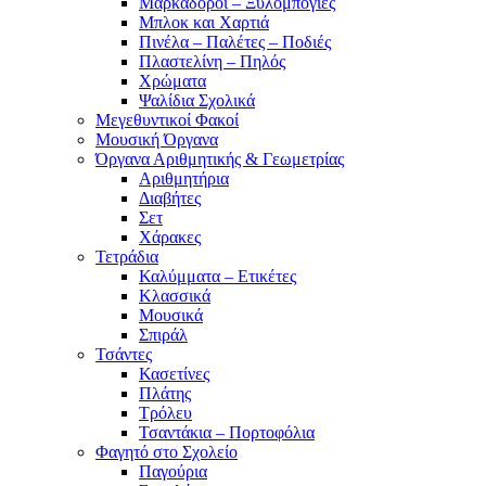
Μαρκαδόροι – Ξυλομπογιές
Μπλοκ και Χαρτιά
Πινέλα – Παλέτες – Ποδιές
Πλαστελίνη – Πηλός
Χρώματα
Ψαλίδια Σχολικά
Μεγεθυντικοί Φακοί
Μουσική Όργανα
Όργανα Αριθμητικής & Γεωμετρίας
Αριθμητήρια
Διαβήτες
Σετ
Χάρακες
Τετράδια
Καλύμματα – Ετικέτες
Κλασσικά
Μουσικά
Σπιράλ
Τσάντες
Κασετίνες
Πλάτης
Τρόλευ
Τσαντάκια – Πορτοφόλια
Φαγητό στο Σχολείο
Παγούρια