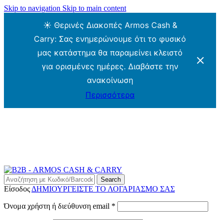
Skip to navigation
Skip to main content
☀️ Θερινές Διακοπές Armos Cash &
Carry: Σας ενημερώνουμε ότι το φυσικό
μας κατάστημα θα παραμείνει κλειστό
για ορισμένες ημέρες. Διαβάστε την
ανακοίνωση
Περισσότερα
ARMOS CASH & CARRY B2B - ΜΟΝΟ ΓΙΑ
ΜΕΤΑΠΩΛΗΤΕΣ
ARMOS CASH & CARRY B2B
Search
Είσοδος
ΔΗΜΙΟΥΡΓΕΙΣΤΕ ΤΟ ΛΟΓΑΡΙΑΣΜΟ ΣΑΣ
Απαιτείται
Όνομα χρήστη ή διεύθυνση email
*