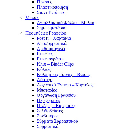
Πίνακες
Πλαστικοποίηση
Σταντ Εντύπων
Μπλοκ
Ανταλλακτικά Φύλλα – Μπλοκ
Σημειωματάρια
Προμήθειες Γραφείου
Post It – Χαρτάκια
Αποσυρραπτικά
Αριθμομηχανές
Ετικέτες
Ετικετογράφοι
Κλιπ – Binder Clips
Κόλλες
Κολλητικές Ταινίες – Βάσεις
Λάστιχα
Λογιστικά Έντυπα – Καρτέλες
Μπαταρίες
Οργάνωση Γραφείου
Περφορατέρ
Πινέζες – Καρφίτσες
Σελιδοδείκτες
Συνδετήρες
Σύρματα Συρραπτικού
Συρραπτικά