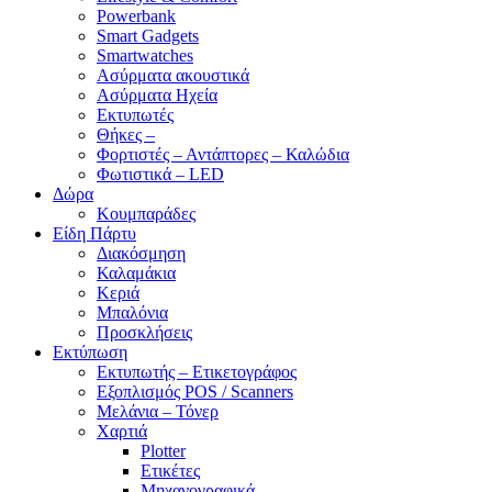
Powerbank
Smart Gadgets
Smartwatches
Ασύρματα ακουστικά
Ασύρματα Ηχεία
Εκτυπωτές
Θήκες –
Φορτιστές – Αντάπτορες – Καλώδια
Φωτιστικά – LED
Δώρα
Κουμπαράδες
Είδη Πάρτυ
Διακόσμηση
Καλαμάκια
Κεριά
Μπαλόνια
Προσκλήσεις
Εκτύπωση
Εκτυπωτής – Ετικετογράφος
Εξοπλισμός POS / Scanners
Μελάνια – Τόνερ
Χαρτιά
Plotter
Ετικέτες
Μηχανογραφικά