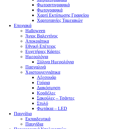
Φωτοαντιγραφικά
Φωτογραφικά
Χαρτί Εκτύπωσης Γραφείου
Χαρτοταινίες Ταμειακών
Εποχιακά
Halloween
Άγιος Βαλεντίνος
Αποκριάτικα
Εθνική Επέτειος
Ευχετήριες Κάρτες
Ημερολόγια
Ξύλινα Ημερολόγια
Πασχαλινά
Χριστουγεννιάτικα
Αξεσουάρ
Γούρια
Διακόσμηση
Κορδέλες
Σακούλες – Τσάντες
Στυλό
Φωτάκια – LED
Παιχνίδια
Εκπαιδευτικά
Παιχνίδια