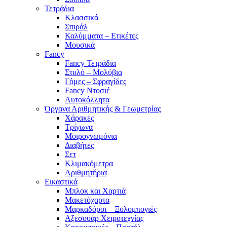
Τετράδια
Κλασσικά
Σπιράλ
Καλύμματα – Ετικέτες
Μουσικά
Fancy
Fancy Τετράδια
Στυλό – Μολύβια
Γόμες – Σφραγίδες
Fancy Ντοσιέ
Αυτοκόλλητα
Όργανα Αριθμητικής & Γεωμετρίας
Χάρακες
Τρίγωνα
Mοιρογνωμόνια
Διαβήτες
Σετ
Κλιμακόμετρα
Αριθμητήρια
Εικαστικά
Μπλοκ και Χαρτιά
Μακετόχαρτα
Μαρκαδόροι – Ξυλομπογιές
Αξεσουάρ Χειροτεχνίας