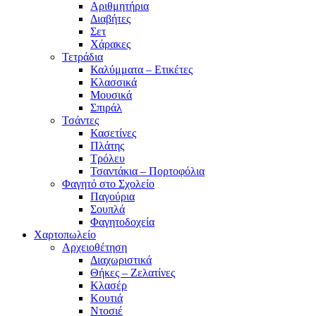
Αριθμητήρια
Διαβήτες
Σετ
Χάρακες
Τετράδια
Καλύμματα – Ετικέτες
Κλασσικά
Μουσικά
Σπιράλ
Τσάντες
Κασετίνες
Πλάτης
Τρόλευ
Τσαντάκια – Πορτοφόλια
Φαγητό στο Σχολείο
Παγούρια
Σουπλά
Φαγητοδοχεία
Χαρτοπωλείο
Αρχειοθέτηση
Διαχωριστικά
Θήκες – Ζελατίνες
Κλασέρ
Κουτιά
Ντοσιέ