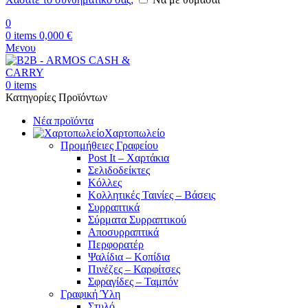
0
0
items
0,000
€
Μενου
0
items
Κατηγορίες Προϊόντων
Νέα προϊόντα
Χαρτοπωλείο
Προμήθειες Γραφείου
Post It – Χαρτάκια
Σελιδοδείκτες
Κόλλες
Κολλητικές Ταινίες – Βάσεις
Συρραπτικά
Σύρματα Συρραπτικού
Αποσυρραπτικά
Περφορατέρ
Ψαλίδια – Κοπίδια
Πινέζες – Καρφίτσες
Σφραγίδες – Ταμπόν
Γραφική Ύλη
Στυλό