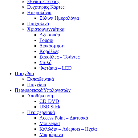
Εθνική Επέτειος
Ευχετήριες Κάρτες
Ημερολόγια
Ξύλινα Ημερολόγια
Πασχαλινά
Χριστουγεννιάτικα
Αξεσουάρ
Γούρια
Διακόσμηση
Κορδέλες
Σακούλες – Τσάντες
Στυλό
Φωτάκια – LED
Παιχνίδια
Εκπαιδευτικά
Παιχνίδια
Περιφερειακά Υπολογιστών
Αποθήκευση
CD-DVD
USB Stick
Περιφερειακά
Access Point – Δικτυακά
Mousepad
Καλώδια – Adaptors – Ηχεία
Μικρόφωνα