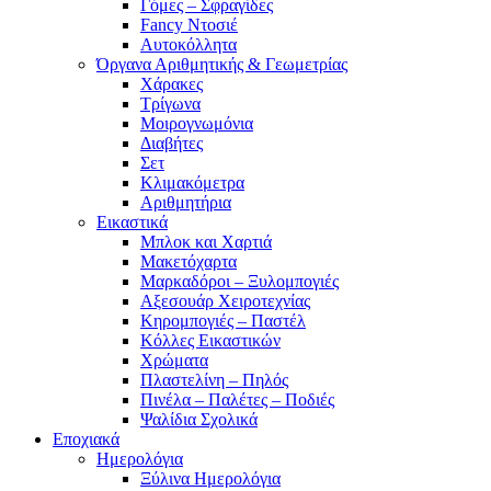
Γόμες – Σφραγίδες
Fancy Ντοσιέ
Αυτοκόλλητα
Όργανα Αριθμητικής & Γεωμετρίας
Χάρακες
Τρίγωνα
Mοιρογνωμόνια
Διαβήτες
Σετ
Κλιμακόμετρα
Αριθμητήρια
Εικαστικά
Μπλοκ και Χαρτιά
Μακετόχαρτα
Μαρκαδόροι – Ξυλομπογιές
Αξεσουάρ Χειροτεχνίας
Κηρομπογιές – Παστέλ
Κόλλες Εικαστικών
Χρώματα
Πλαστελίνη – Πηλός
Πινέλα – Παλέτες – Ποδιές
Ψαλίδια Σχολικά
Εποχιακά
Ημερολόγια
Ξύλινα Ημερολόγια