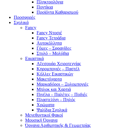
Πληκτρολόγια
Ποντίκια
Προϊόντα Καθαρισμού
Προσφορές
Σχολικά
Fancy
Fancy Ντοσιέ
Fancy Τετράδια
Αυτοκόλλητα
Γόμες – Σφραγίδες
Στυλό – Μολύβια
Εικαστικά
Αξεσουάρ Χειροτεχνίας
Κηρομπογιές – Παστέλ
Κόλλες Εικαστικών
Μακετόχαρτα
Μαρκαδόροι – Ξυλομπογιές
Μπλοκ και Χαρτιά
Πινέλα – Παλέτες – Ποδιές
Πλαστελίνη – Πηλός
Χρώματα
Ψαλίδια Σχολικά
Μεγεθυντικοί Φακοί
Μουσική Όργανα
Όργανα Αριθμητικής & Γεωμετρίας