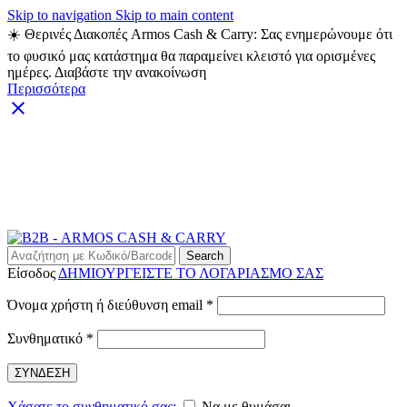
Skip to navigation
Skip to main content
☀️ Θερινές Διακοπές Armos Cash & Carry: Σας ενημερώνουμε ότι
το φυσικό μας κατάστημα θα παραμείνει κλειστό για ορισμένες
ημέρες. Διαβάστε την ανακοίνωση
Περισσότερα
ARMOS CASH & CARRY B2B - ΜΟΝΟ ΓΙΑ
ΜΕΤΑΠΩΛΗΤΕΣ
ARMOS CASH & CARRY B2B
Search
Είσοδος
ΔΗΜΙΟΥΡΓΕΙΣΤΕ ΤΟ ΛΟΓΑΡΙΑΣΜΟ ΣΑΣ
Απαιτείται
Όνομα χρήστη ή διεύθυνση email
*
Απαιτείται
Συνθηματικό
*
ΣΥΝΔΕΣΗ
Χάσατε το συνθηματικό σας;
Να με θυμάσαι