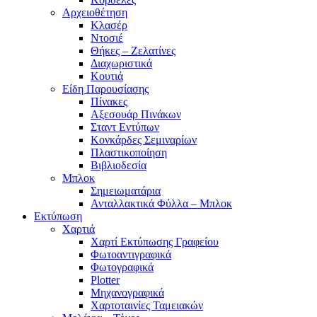
Αρχειοθέτηση
Κλασέρ
Ντοσιέ
Θήκες – Ζελατίνες
Διαχωριστικά
Κουτιά
Είδη Παρουσίασης
Πίνακες
Αξεσουάρ Πινάκων
Σταντ Εντύπων
Κονκάρδες Σεμιναρίων
Πλαστικοποίηση
Βιβλιοδεσία
Μπλοκ
Σημειωματάρια
Ανταλλακτικά Φύλλα – Μπλοκ
Εκτύπωση
Χαρτιά
Χαρτί Εκτύπωσης Γραφείου
Φωτοαντιγραφικά
Φωτογραφικά
Plotter
Μηχανογραφικά
Χαρτοταινίες Ταμειακών