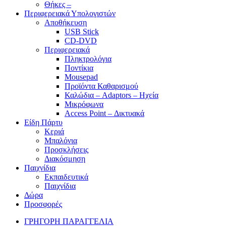
Θήκες –
Περιφερειακά Υπολογιστών
Αποθήκευση
USB Stick
CD-DVD
Περιφερειακά
Πληκτρολόγια
Ποντίκια
Mousepad
Προϊόντα Καθαρισμού
Καλώδια – Adaptors – Ηχεία
Μικρόφωνα
Access Point – Δικτυακά
Είδη Πάρτυ
Κεριά
Μπαλόνια
Προσκλήσεις
Διακόσμηση
Παιχνίδια
Εκπαιδευτικά
Παιχνίδια
Δώρα
Προσφορές
ΓΡΗΓΟΡΗ ΠΑΡΑΓΓΕΛΙΑ