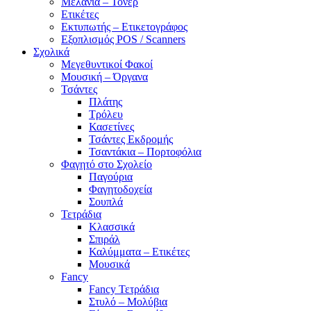
Μελάνια – Τόνερ
Ετικέτες
Εκτυπωτής – Ετικετογράφος
Εξοπλισμός POS / Scanners
Σχολικά
Μεγεθυντικοί Φακοί
Μουσική – Όργανα
Τσάντες
Πλάτης
Τρόλευ
Κασετίνες
Τσάντες Εκδρομής
Τσαντάκια – Πορτοφόλια
Φαγητό στο Σχολείο
Παγούρια
Φαγητοδοχεία
Σουπλά
Τετράδια
Κλασσικά
Σπιράλ
Καλύμματα – Ετικέτες
Μουσικά
Fancy
Fancy Τετράδια
Στυλό – Μολύβια