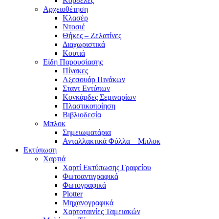
Κορδέλες
Αρχειοθέτηση
Κλασέρ
Ντοσιέ
Θήκες – Ζελατίνες
Διαχωριστικά
Κουτιά
Είδη Παρουσίασης
Πίνακες
Αξεσουάρ Πινάκων
Σταντ Εντύπων
Κονκάρδες Σεμιναρίων
Πλαστικοποίηση
Βιβλιοδεσία
Μπλοκ
Σημειωματάρια
Ανταλλακτικά Φύλλα – Μπλοκ
Εκτύπωση
Χαρτιά
Χαρτί Εκτύπωσης Γραφείου
Φωτοαντιγραφικά
Φωτογραφικά
Plotter
Μηχανογραφικά
Χαρτοταινίες Ταμειακών