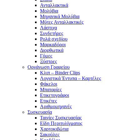
Ανταλλακτικά
Μολύβια
Μηχανικά Μολύβια
Μύτες Ανταλλακτικές
Λάστιχα
Συνδετήρες
Ρολά σχεδίου
Μαρκαδόροι
Διορθωτικά
Γόμες
Ξύστρες
Οργάνωση Γραφείου
Κλιπ – Binder Clips
Λογιστικά Έντυπα – Καρτέλες
Φάκελοι
Μπαταρίες
Ετικετογράφοι
Ετικέτες
Αριθμομηχανές
Συσκευασία
Ταινίες Συσκευασίας
Είδη Περιτυλίγματος
Χαρτοκιβώτια
Σακούλες