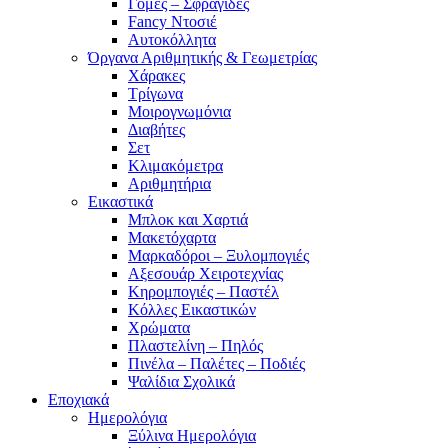
Γόμες – Σφραγίδες
Fancy Ντοσιέ
Αυτοκόλλητα
Όργανα Αριθμητικής & Γεωμετρίας
Χάρακες
Τρίγωνα
Mοιρογνωμόνια
Διαβήτες
Σετ
Κλιμακόμετρα
Αριθμητήρια
Εικαστικά
Μπλοκ και Χαρτιά
Μακετόχαρτα
Μαρκαδόροι – Ξυλομπογιές
Αξεσουάρ Χειροτεχνίας
Κηρομπογιές – Παστέλ
Κόλλες Εικαστικών
Χρώματα
Πλαστελίνη – Πηλός
Πινέλα – Παλέτες – Ποδιές
Ψαλίδια Σχολικά
Εποχιακά
Ημερολόγια
Ξύλινα Ημερολόγια