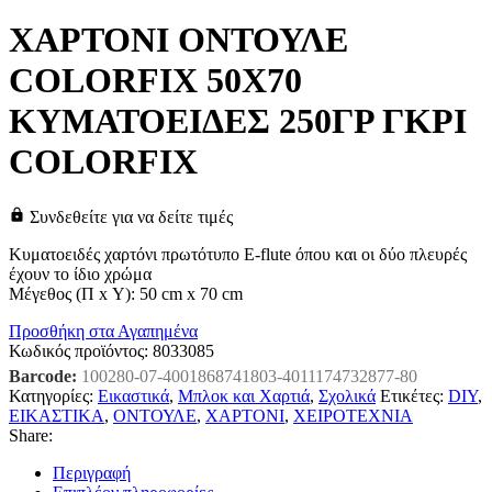
ΧΑΡΤΟΝΙ ΟΝΤΟΥΛΕ
COLORFIX 50Χ70
ΚΥΜΑΤΟΕΙΔΕΣ 250ΓΡ ΓΚΡΙ
COLORFIX
Συνδεθείτε για να δείτε τιμές
Κυματοειδές χαρτόνι πρωτότυπο E-flute όπου και οι δύο πλευρές
έχουν το ίδιο χρώμα
Μέγεθος (Π x Υ): 50 cm x 70 cm
Προσθήκη στα Αγαπημένα
Κωδικός προϊόντος:
8033085
Barcode:
100280-07-4001868741803-4011174732877-80
Κατηγορίες:
Εικαστικά
,
Μπλοκ και Χαρτιά
,
Σχολικά
Ετικέτες:
DIY
,
ΕΙΚΑΣΤΙΚΑ
,
ΟΝΤΟΥΛΕ
,
ΧΑΡΤΟΝΙ
,
ΧΕΙΡΟΤΕΧΝΙΑ
Share:
Περιγραφή