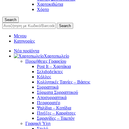
Χαρτοκιβώτια
Χόρτο
Search
Search
Μενου
Κατηγορίες
Νέα προϊόντα
Χαρτοπωλείο
Προμήθειες Γραφείου
Post It – Χαρτάκια
Σελιδοδείκτες
Κόλλες
Κολλητικές Ταινίες – Βάσεις
Συρραπτικά
Σύρματα Συρραπτικού
Αποσυρραπτικά
Περφορατέρ
Ψαλίδια – Κοπίδια
Πινέζες – Καρφίτσες
Σφραγίδες – Ταμπόν
Γραφική Ύλη
Στυλό