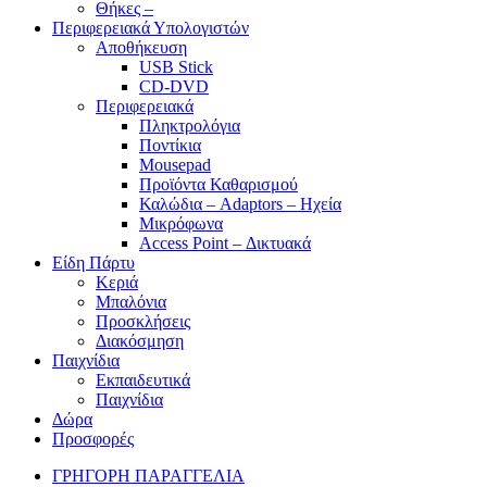
Θήκες –
Περιφερειακά Υπολογιστών
Αποθήκευση
USB Stick
CD-DVD
Περιφερειακά
Πληκτρολόγια
Ποντίκια
Mousepad
Προϊόντα Καθαρισμού
Καλώδια – Adaptors – Ηχεία
Μικρόφωνα
Access Point – Δικτυακά
Είδη Πάρτυ
Κεριά
Μπαλόνια
Προσκλήσεις
Διακόσμηση
Παιχνίδια
Εκπαιδευτικά
Παιχνίδια
Δώρα
Προσφορές
ΓΡΗΓΟΡΗ ΠΑΡΑΓΓΕΛΙΑ