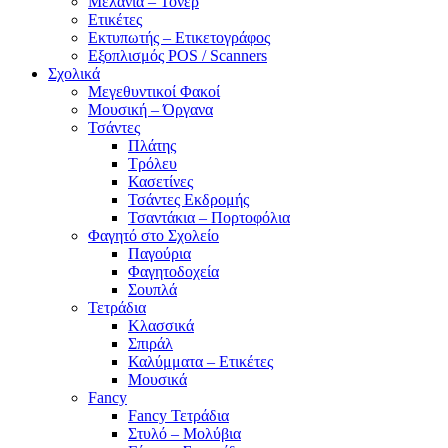
Μελάνια – Τόνερ
Ετικέτες
Εκτυπωτής – Ετικετογράφος
Εξοπλισμός POS / Scanners
Σχολικά
Μεγεθυντικοί Φακοί
Μουσική – Όργανα
Τσάντες
Πλάτης
Τρόλευ
Κασετίνες
Τσάντες Εκδρομής
Τσαντάκια – Πορτοφόλια
Φαγητό στο Σχολείο
Παγούρια
Φαγητοδοχεία
Σουπλά
Τετράδια
Κλασσικά
Σπιράλ
Καλύμματα – Ετικέτες
Μουσικά
Fancy
Fancy Τετράδια
Στυλό – Μολύβια