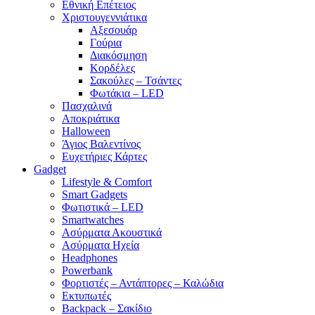
Εθνική Επέτειος
Χριστουγεννιάτικα
Αξεσουάρ
Γούρια
Διακόσμηση
Κορδέλες
Σακούλες – Τσάντες
Φωτάκια – LED
Πασχαλινά
Αποκριάτικα
Halloween
Άγιος Βαλεντίνος
Ευχετήριες Κάρτες
Gadget
Lifestyle & Comfort
Smart Gadgets
Φωτιστικά – LED
Smartwatches
Ασύρματα Ακουστικά
Ασύρματα Ηχεία
Headphones
Powerbank
Φορτιστές – Αντάπτορες – Καλώδια
Εκτυπωτές
Backpack – Σακίδιο