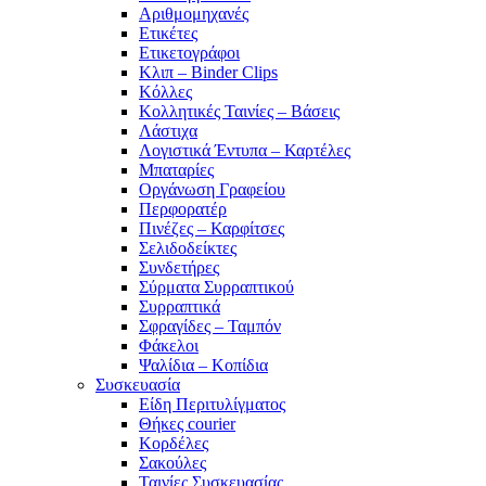
Αριθμομηχανές
Ετικέτες
Ετικετογράφοι
Κλιπ – Binder Clips
Κόλλες
Κολλητικές Ταινίες – Βάσεις
Λάστιχα
Λογιστικά Έντυπα – Καρτέλες
Μπαταρίες
Οργάνωση Γραφείου
Περφορατέρ
Πινέζες – Καρφίτσες
Σελιδοδείκτες
Συνδετήρες
Σύρματα Συρραπτικού
Συρραπτικά
Σφραγίδες – Ταμπόν
Φάκελοι
Ψαλίδια – Κοπίδια
Συσκευασία
Είδη Περιτυλίγματος
Θήκες courier
Κορδέλες
Σακούλες
Ταινίες Συσκευασίας