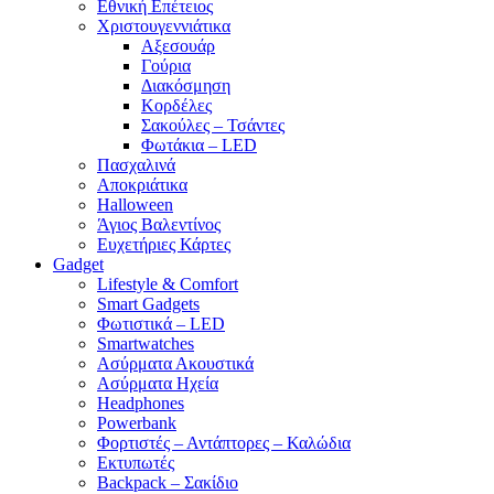
Εθνική Επέτειος
Χριστουγεννιάτικα
Αξεσουάρ
Γούρια
Διακόσμηση
Κορδέλες
Σακούλες – Τσάντες
Φωτάκια – LED
Πασχαλινά
Αποκριάτικα
Halloween
Άγιος Βαλεντίνος
Ευχετήριες Κάρτες
Gadget
Lifestyle & Comfort
Smart Gadgets
Φωτιστικά – LED
Smartwatches
Ασύρματα Ακουστικά
Ασύρματα Ηχεία
Headphones
Powerbank
Φορτιστές – Αντάπτορες – Καλώδια
Εκτυπωτές
Backpack – Σακίδιο