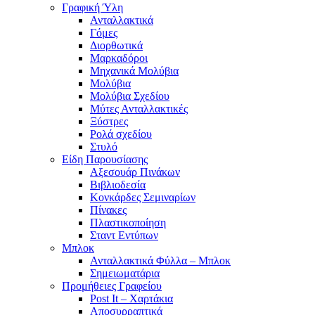
Γραφική Ύλη
Ανταλλακτικά
Γόμες
Διορθωτικά
Μαρκαδόροι
Μηχανικά Μολύβια
Μολύβια
Μολύβια Σχεδίου
Μύτες Ανταλλακτικές
Ξύστρες
Ρολά σχεδίου
Στυλό
Είδη Παρουσίασης
Αξεσουάρ Πινάκων
Βιβλιοδεσία
Κονκάρδες Σεμιναρίων
Πίνακες
Πλαστικοποίηση
Σταντ Εντύπων
Μπλοκ
Ανταλλακτικά Φύλλα – Μπλοκ
Σημειωματάρια
Προμήθειες Γραφείου
Post It – Χαρτάκια
Αποσυρραπτικά