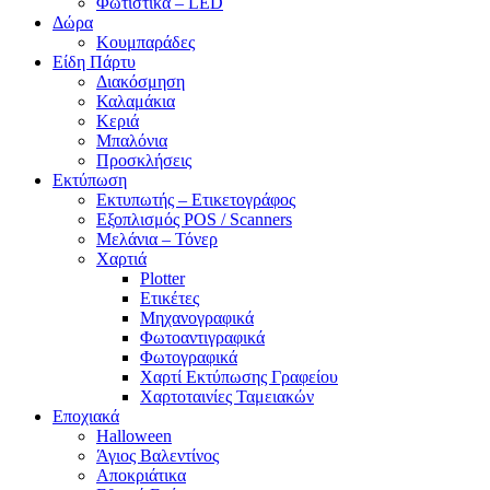
Φωτιστικά – LED
Δώρα
Κουμπαράδες
Είδη Πάρτυ
Διακόσμηση
Καλαμάκια
Κεριά
Μπαλόνια
Προσκλήσεις
Εκτύπωση
Εκτυπωτής – Ετικετογράφος
Εξοπλισμός POS / Scanners
Μελάνια – Τόνερ
Χαρτιά
Plotter
Ετικέτες
Μηχανογραφικά
Φωτοαντιγραφικά
Φωτογραφικά
Χαρτί Εκτύπωσης Γραφείου
Χαρτοταινίες Ταμειακών
Εποχιακά
Halloween
Άγιος Βαλεντίνος
Αποκριάτικα