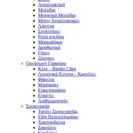
Ανταλλακτικά
Μολύβια
Μηχανικά Μολύβια
Μύτες Ανταλλακτικές
Λάστιχα
Συνδετήρες
Ρολά σχεδίου
Μαρκαδόροι
Διορθωτικά
Γόμες
Ξύστρες
Οργάνωση Γραφείου
Κλιπ – Binder Clips
Λογιστικά Έντυπα – Καρτέλες
Φάκελοι
Μπαταρίες
Ετικετογράφοι
Ετικέτες
Αριθμομηχανές
Συσκευασία
Ταινίες Συσκευασίας
Είδη Περιτυλίγματος
Χαρτοκιβώτια
Σακούλες
Κορδέλες