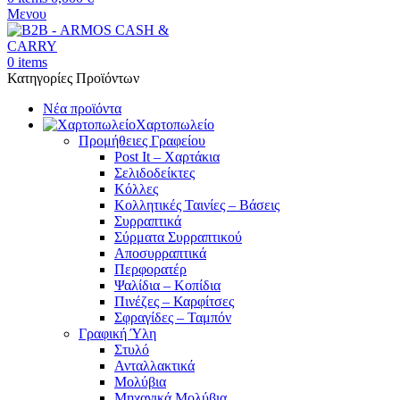
Μενου
0
items
Κατηγορίες Προϊόντων
Νέα προϊόντα
Χαρτοπωλείο
Προμήθειες Γραφείου
Post It – Χαρτάκια
Σελιδοδείκτες
Κόλλες
Κολλητικές Ταινίες – Βάσεις
Συρραπτικά
Σύρματα Συρραπτικού
Αποσυρραπτικά
Περφορατέρ
Ψαλίδια – Κοπίδια
Πινέζες – Καρφίτσες
Σφραγίδες – Ταμπόν
Γραφική Ύλη
Στυλό
Ανταλλακτικά
Μολύβια
Μηχανικά Μολύβια