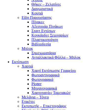
Θήκες – Ζελατίνες
Διαχωριστικά
Κουτιά
Είδη Παρουσίασης
Πίνακες
Αξεσουάρ Πινάκων
Σταντ Εντύπων
Κονκάρδες Σεμιναρίων
Πλαστικοποίηση
Βιβλιοδεσία
Μπλοκ
Σημειωματάρια
Ανταλλακτικά Φύλλα – Μπλοκ
Εκτύπωση
Χαρτιά
Χαρτί Εκτύπωσης Γραφείου
Φωτοαντιγραφικά
Φωτογραφικά
Plotter
Μηχανογραφικά
Χαρτοταινίες Ταμειακών
Μελάνια – Τόνερ
Ετικέτες
Εκτυπωτής – Ετικετογράφος