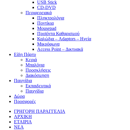
USB Stick
CD-DVD
Περιφερειακά
Πληκτρολόγια
Ποντίκια
Mousepad
Προϊόντα Καθαρισμού
Καλώδια – Adaptors – Ηχεία
Μικρόφωνα
Access Point – Δικτυακά
Είδη Πάρτυ
Κεριά
Μπαλόνια
Προσκλήσεις
Διακόσμηση
Παιχνίδια
Εκπαιδευτικά
Παιχνίδια
Δώρα
Προσφορές
ΓΡΗΓΟΡΗ ΠΑΡΑΓΓΕΛΙΑ
ΑΡΧΙΚΗ
ΕΤΑΙΡΙΑ
ΝΕΑ