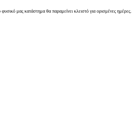
 φυσικό μας κατάστημα θα παραμείνει κλειστό για ορισμένες ημέρες
ARMOS CASH & CARRY B2B - ΜΟΝΟ ΓΙΑ ΜΕΤΑΠΩΛΗΤΕΣ
ARMOS CASH & CARRY B2B