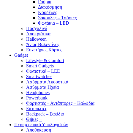
Γούρια
Διακόσμηση
Κορδέλες
Σακούλες – Τσάντες
Φωτάκια – LED
Πασχαλινά
Αποκριάτικα
Halloween
Άγιος Βαλεντίνος
Ευχετήριες Κάρτες
Gadget
Lifestyle & Comfort
Smart Gadgets
Φωτιστικά – LED
Smartwatches
Ασύρματα Ακουστικά
Ασύρματα Ηχεία
Headphones
Powerbank
Φορτιστές – Αντάπτορες – Καλώδια
Εκτυπωτές
Backpack – Σακίδιο
Θήκες –
Περιφερειακά Υπολογιστών
Αποθήκευση