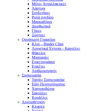
Μύτες Ανταλλακτικές
Λάστιχα
Συνδετήρες
Ρολά σχεδίου
Μαρκαδόροι
Διορθωτικά
Γόμες
Ξύστρες
Οργάνωση Γραφείου
Κλιπ – Binder Clips
Λογιστικά Έντυπα – Καρτέλες
Φάκελοι
Μπαταρίες
Ετικετογράφοι
Ετικέτες
Αριθμομηχανές
Συσκευασία
Ταινίες Συσκευασίας
Είδη Περιτυλίγματος
Χαρτοκιβώτια
Σακούλες
Κορδέλες
Αρχειοθέτηση
Κλασέρ
Ντοσιέ