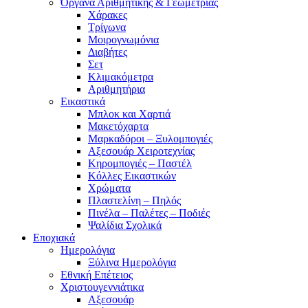
Όργανα Αριθμητικής & Γεωμετρίας
Χάρακες
Τρίγωνα
Mοιρογνωμόνια
Διαβήτες
Σετ
Κλιμακόμετρα
Αριθμητήρια
Εικαστικά
Μπλοκ και Χαρτιά
Μακετόχαρτα
Μαρκαδόροι – Ξυλομπογιές
Αξεσουάρ Χειροτεχνίας
Κηρομπογιές – Παστέλ
Κόλλες Εικαστικών
Χρώματα
Πλαστελίνη – Πηλός
Πινέλα – Παλέτες – Ποδιές
Ψαλίδια Σχολικά
Εποχιακά
Ημερολόγια
Ξύλινα Ημερολόγια
Εθνική Επέτειος
Χριστουγεννιάτικα
Αξεσουάρ