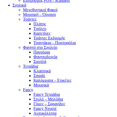
Εξοπλισμός POS / Scanners
Σχολικά
Μεγεθυντικοί Φακοί
Μουσική – Όργανα
Τσάντες
Πλάτης
Τρόλευ
Κασετίνες
Τσάντες Εκδρομής
Τσαντάκια – Πορτοφόλια
Φαγητό στο Σχολείο
Παγούρια
Φαγητοδοχεία
Σουπλά
Τετράδια
Κλασσικά
Σπιράλ
Καλύμματα – Ετικέτες
Μουσικά
Fancy
Fancy Τετράδια
Στυλό – Μολύβια
Γόμες – Σφραγίδες
Fancy Ντοσιέ
Αυτοκόλλητα