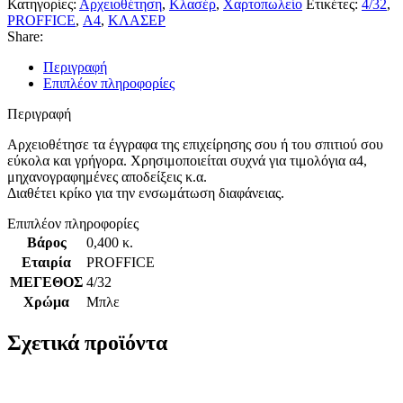
Κατηγορίες:
Αρχειοθέτηση
,
Κλασέρ
,
Χαρτοπωλείο
Ετικέτες:
4/32
,
PROFFICE
,
Α4
,
ΚΛΑΣΕΡ
Share:
Περιγραφή
Επιπλέον πληροφορίες
Περιγραφή
Αρχειοθέτησε τα έγγραφα της επιχείρησης σου ή του σπιτιού σου
εύκολα και γρήγορα. Χρησιμοποιείται συχνά για τιμολόγια α4,
μηχανογραφημένες αποδείξεις κ.α.
Διαθέτει κρίκο για την ενσωμάτωση διαφάνειας.
Επιπλέον πληροφορίες
Βάρος
0,400 κ.
Εταιρία
PROFFICE
ΜΕΓΕΘΟΣ
4/32
Χρώμα
Μπλε
Σχετικά προϊόντα