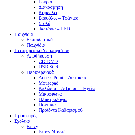
Γούρια
Διακόσμηση
Κορδέλες
Σακούλες – Τσάντες
Στυλό
Φωτάκια – LED
Παιχνίδια
Εκπαιδευτικά
Παιχνίδια
Περιφερειακά Υπολογιστών
Αποθήκευση
CD-DVD
USB Stick
Περιφερειακά
Access Point – Δικτυακά
Mousepad
Καλώδια – Adaptors – Ηχεία
Μικρόφωνα
Πληκτρολόγια
Ποντίκια
Προϊόντα Καθαρισμού
Προσφορές
Σχολικά
Fancy
Fancy Ντοσιέ