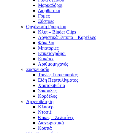
Μαρκαδόροι
Διορθωτικά
Γόμες
Ξύστρες
Οργάνωση Γραφείου
Κλιπ – Binder Clips
Λογιστικά Έντυπα – Καρτέλες
Φάκελοι
Μπαταρίες
Ετικετογράφοι
Ετικέτες
Αριθμομηχανές
Συσκευασία
Ταινίες Συσκευασίας
Είδη Περιτυλίγματος
Χαρτοκιβώτια
Σακούλες
Κορδέλες
Αρχειοθέτηση
Κλασέρ
Ντοσιέ
Θήκες – Ζελατίνες
Διαχωριστικά
Κουτιά