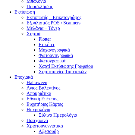
Μπαλόνια
Προσκλήσεις
Εκτύπωση
Εκτυπωτής – Ετικετογράφος
Εξοπλισμός POS / Scanners
Μελάνια – Τόνερ
Χαρτιά
Plotter
Ετικέτες
Μηχανογραφικά
Φωτοαντιγραφικά
Φωτογραφικά
Χαρτί Εκτύπωσης Γραφείου
Χαρτοταινίες Ταμειακών
Εποχιακά
Halloween
Άγιος Βαλεντίνος
Αποκριάτικα
Εθνική Επέτειος
Ευχετήριες Κάρτες
Ημερολόγια
Ξύλινα Ημερολόγια
Πασχαλινά
Χριστουγεννιάτικα
Αξεσουάρ