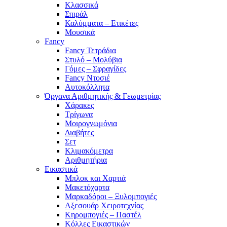
Κλασσικά
Σπιράλ
Καλύμματα – Ετικέτες
Μουσικά
Fancy
Fancy Τετράδια
Στυλό – Μολύβια
Γόμες – Σφραγίδες
Fancy Ντοσιέ
Αυτοκόλλητα
Όργανα Αριθμητικής & Γεωμετρίας
Χάρακες
Τρίγωνα
Mοιρογνωμόνια
Διαβήτες
Σετ
Κλιμακόμετρα
Αριθμητήρια
Εικαστικά
Μπλοκ και Χαρτιά
Μακετόχαρτα
Μαρκαδόροι – Ξυλομπογιές
Αξεσουάρ Χειροτεχνίας
Κηρομπογιές – Παστέλ
Κόλλες Εικαστικών