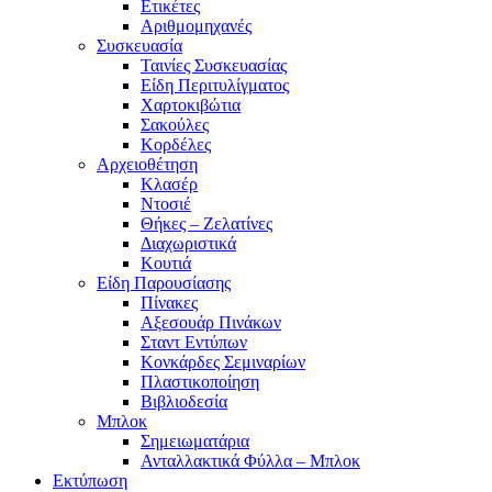
Ετικέτες
Αριθμομηχανές
Συσκευασία
Ταινίες Συσκευασίας
Είδη Περιτυλίγματος
Χαρτοκιβώτια
Σακούλες
Κορδέλες
Αρχειοθέτηση
Κλασέρ
Ντοσιέ
Θήκες – Ζελατίνες
Διαχωριστικά
Κουτιά
Είδη Παρουσίασης
Πίνακες
Αξεσουάρ Πινάκων
Σταντ Εντύπων
Κονκάρδες Σεμιναρίων
Πλαστικοποίηση
Βιβλιοδεσία
Μπλοκ
Σημειωματάρια
Ανταλλακτικά Φύλλα – Μπλοκ
Εκτύπωση