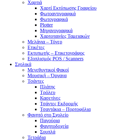
Χαρτιά
Χαρτί Εκτύπωσης Γραφείου
Φωτοαντιγραφικά
Φωτογραφικά
Plotter
Μηχανογραφικά
Χαρτοταινίες Ταμειακών
Μελάνια – Τόνερ
Ετικέτες
Εκτυπωτής – Ετικετογράφος
Εξοπλισμός POS / Scanners
Σχολικά
Μεγεθυντικοί Φακοί
Μουσική – Όργανα
Τσάντες
Πλάτης
Τρόλευ
Κασετίνες
Τσάντες Εκδρομής
Τσαντάκια – Πορτοφόλια
Φαγητό στο Σχολείο
Παγούρια
Φαγητοδοχεία
Σουπλά
Τετράδια