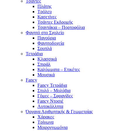
Τσάντες
Πλάτης
Τρόλευ
Κασετίνες
Τσάντες Εκδρομής
Τσαντάκια – Πορτοφόλια
Φαγητό στο Σχολείο
Παγούρια
Φαγητοδοχεία
Σουπλά
Τετράδια
Κλασσικά
Σπιράλ
Καλύμματα – Ετικέτες
Μουσικά
Fancy
Fancy Τετράδια
Στυλό – Μολύβια
Γόμες – Σφραγίδες
Fancy Ντοσιέ
Αυτοκόλλητα
Όργανα Αριθμητικής & Γεωμετρίας
Χάρακες
Τρίγωνα
Mοιρογνωμόνια