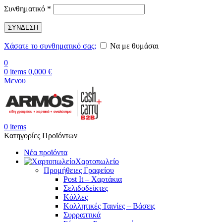
Απαιτείται
Συνθηματικό
*
ΣΥΝΔΕΣΗ
Χάσατε το συνθηματικό σας;
Να με θυμάσαι
0
0
items
0,000
€
Μενου
0
items
Κατηγορίες Προϊόντων
Νέα προϊόντα
Χαρτοπωλείο
Προμήθειες Γραφείου
Post It – Χαρτάκια
Σελιδοδείκτες
Κόλλες
Κολλητικές Ταινίες – Βάσεις
Συρραπτικά