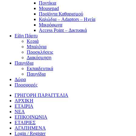
Ποντίκια
Mousepad
Προϊόντα Καθαρισμού
Καλώδια – Adaptors – Ηχεία
Μικρόφωνα
Access Point – Δικτυακά
Είδη Πάρτυ
Κεριά
Μπαλόνια
Προσκλήσεις
Διακόσμηση
Παιχνίδια
Εκπαιδευτικά
Παιχνίδια
Δώρα
Προσφορές
ΓΡΗΓΟΡΗ ΠΑΡΑΓΓΕΛΙΑ
ΑΡΧΙΚΗ
ΕΤΑΙΡΙΑ
ΝΕΑ
ΕΠΙΚΟΙΝΩΝΙΑ
ΕΤΑΙΡΙΕΣ
ΑΓΑΠΗΜΕΝΑ
Login / Register