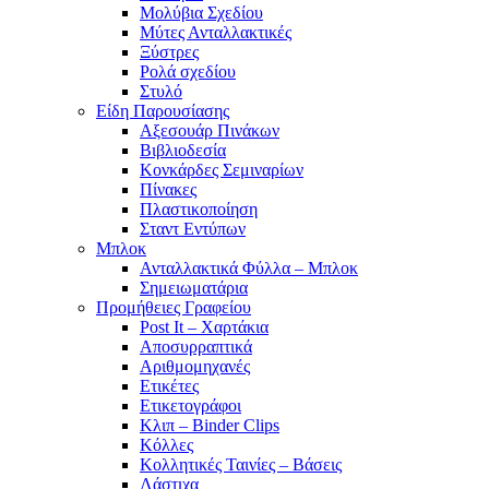
Μολύβια Σχεδίου
Μύτες Ανταλλακτικές
Ξύστρες
Ρολά σχεδίου
Στυλό
Είδη Παρουσίασης
Αξεσουάρ Πινάκων
Βιβλιοδεσία
Κονκάρδες Σεμιναρίων
Πίνακες
Πλαστικοποίηση
Σταντ Εντύπων
Μπλοκ
Ανταλλακτικά Φύλλα – Μπλοκ
Σημειωματάρια
Προμήθειες Γραφείου
Post It – Χαρτάκια
Αποσυρραπτικά
Αριθμομηχανές
Ετικέτες
Ετικετογράφοι
Κλιπ – Binder Clips
Κόλλες
Κολλητικές Ταινίες – Βάσεις
Λάστιχα