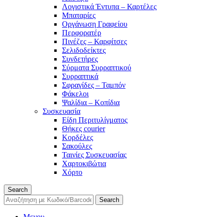
Λογιστικά Έντυπα – Καρτέλες
Μπαταρίες
Οργάνωση Γραφείου
Περφορατέρ
Πινέζες – Καρφίτσες
Σελιδοδείκτες
Συνδετήρες
Σύρματα Συρραπτικού
Συρραπτικά
Σφραγίδες – Ταμπόν
Φάκελοι
Ψαλίδια – Κοπίδια
Συσκευασία
Είδη Περιτυλίγματος
Θήκες courier
Κορδέλες
Σακούλες
Ταινίες Συσκευασίας
Χαρτοκιβώτια
Χόρτο
Search
Search
Μενου