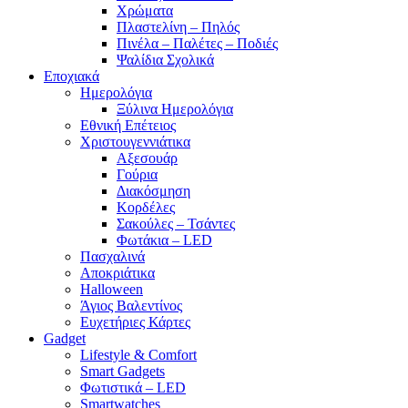
Χρώματα
Πλαστελίνη – Πηλός
Πινέλα – Παλέτες – Ποδιές
Ψαλίδια Σχολικά
Εποχιακά
Ημερολόγια
Ξύλινα Ημερολόγια
Εθνική Επέτειος
Χριστουγεννιάτικα
Αξεσουάρ
Γούρια
Διακόσμηση
Κορδέλες
Σακούλες – Τσάντες
Φωτάκια – LED
Πασχαλινά
Αποκριάτικα
Halloween
Άγιος Βαλεντίνος
Ευχετήριες Κάρτες
Gadget
Lifestyle & Comfort
Smart Gadgets
Φωτιστικά – LED
Smartwatches