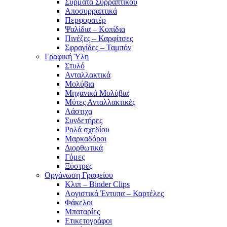
Σύρματα Συρραπτικού
Αποσυρραπτικά
Περφορατέρ
Ψαλίδια – Κοπίδια
Πινέζες – Καρφίτσες
Σφραγίδες – Ταμπόν
Γραφική Ύλη
Στυλό
Ανταλλακτικά
Μολύβια
Μηχανικά Μολύβια
Μύτες Ανταλλακτικές
Λάστιχα
Συνδετήρες
Ρολά σχεδίου
Μαρκαδόροι
Διορθωτικά
Γόμες
Ξύστρες
Οργάνωση Γραφείου
Κλιπ – Binder Clips
Λογιστικά Έντυπα – Καρτέλες
Φάκελοι
Μπαταρίες
Ετικετογράφοι