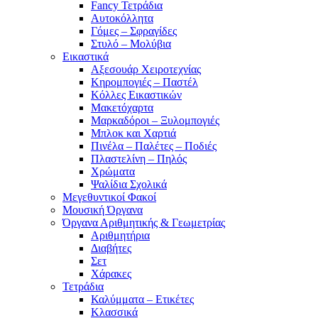
Fancy Τετράδια
Αυτοκόλλητα
Γόμες – Σφραγίδες
Στυλό – Μολύβια
Εικαστικά
Αξεσουάρ Χειροτεχνίας
Κηρομπογιές – Παστέλ
Κόλλες Εικαστικών
Μακετόχαρτα
Μαρκαδόροι – Ξυλομπογιές
Μπλοκ και Χαρτιά
Πινέλα – Παλέτες – Ποδιές
Πλαστελίνη – Πηλός
Χρώματα
Ψαλίδια Σχολικά
Μεγεθυντικοί Φακοί
Μουσική Όργανα
Όργανα Αριθμητικής & Γεωμετρίας
Αριθμητήρια
Διαβήτες
Σετ
Χάρακες
Τετράδια
Καλύμματα – Ετικέτες
Κλασσικά