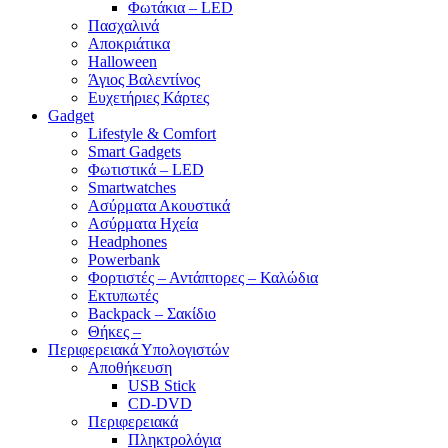
Φωτάκια – LED
Πασχαλινά
Αποκριάτικα
Halloween
Άγιος Βαλεντίνος
Ευχετήριες Κάρτες
Gadget
Lifestyle & Comfort
Smart Gadgets
Φωτιστικά – LED
Smartwatches
Ασύρματα Ακουστικά
Ασύρματα Ηχεία
Headphones
Powerbank
Φορτιστές – Αντάπτορες – Καλώδια
Εκτυπωτές
Backpack – Σακίδιο
Θήκες –
Περιφερειακά Υπολογιστών
Αποθήκευση
USB Stick
CD-DVD
Περιφερειακά
Πληκτρολόγια