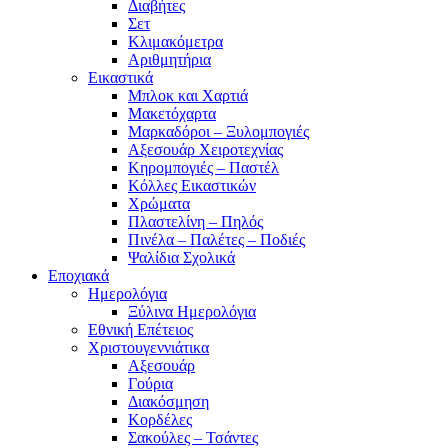
Διαβήτες
Σετ
Κλιμακόμετρα
Αριθμητήρια
Εικαστικά
Μπλοκ και Χαρτιά
Μακετόχαρτα
Μαρκαδόροι – Ξυλομπογιές
Αξεσουάρ Χειροτεχνίας
Κηρομπογιές – Παστέλ
Κόλλες Εικαστικών
Χρώματα
Πλαστελίνη – Πηλός
Πινέλα – Παλέτες – Ποδιές
Ψαλίδια Σχολικά
Εποχιακά
Ημερολόγια
Ξύλινα Ημερολόγια
Εθνική Επέτειος
Χριστουγεννιάτικα
Αξεσουάρ
Γούρια
Διακόσμηση
Κορδέλες
Σακούλες – Τσάντες