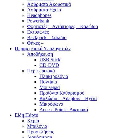
Ασύρματα Ακουστικά
Ασύρματα Ηχεία
Headphones
Powerbank
Φορτιστές – Αντάπτορες – Καλώδια
Εκτυπωτές
Backpack – Σακίδιο
Θήκες –
Περιφερειακά Υπολογιστών
Αποθήκευση
USB Stick
CD-DVD
Περιφερειακά
Πληκτρολόγια
Ποντίκια
Mousepad
Προϊόντα Καθαρισμού
Καλώδια – Adaptors – Ηχεία
Μικρόφωνα
Access Point – Δικτυακά
Είδη Πάρτυ
Κεριά
Μπαλόνια
Προσκλήσεις
Διακόσμηση