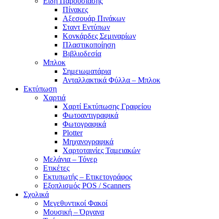
Είδη Παρουσίασης
Πίνακες
Αξεσουάρ Πινάκων
Σταντ Εντύπων
Κονκάρδες Σεμιναρίων
Πλαστικοποίηση
Βιβλιοδεσία
Μπλοκ
Σημειωματάρια
Ανταλλακτικά Φύλλα – Μπλοκ
Εκτύπωση
Χαρτιά
Χαρτί Εκτύπωσης Γραφείου
Φωτοαντιγραφικά
Φωτογραφικά
Plotter
Μηχανογραφικά
Χαρτοταινίες Ταμειακών
Μελάνια – Τόνερ
Ετικέτες
Εκτυπωτής – Ετικετογράφος
Εξοπλισμός POS / Scanners
Σχολικά
Μεγεθυντικοί Φακοί
Μουσική – Όργανα