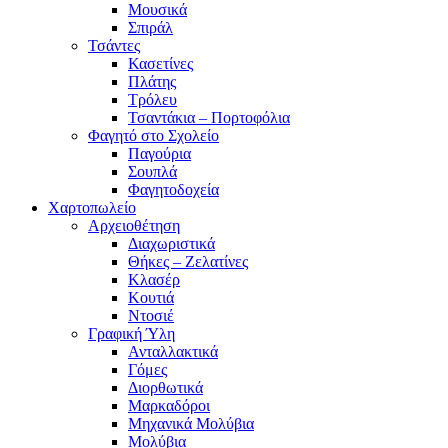
Μουσικά
Σπιράλ
Τσάντες
Κασετίνες
Πλάτης
Τρόλευ
Τσαντάκια – Πορτοφόλια
Φαγητό στο Σχολείο
Παγούρια
Σουπλά
Φαγητοδοχεία
Χαρτοπωλείο
Αρχειοθέτηση
Διαχωριστικά
Θήκες – Ζελατίνες
Κλασέρ
Κουτιά
Ντοσιέ
Γραφική Ύλη
Ανταλλακτικά
Γόμες
Διορθωτικά
Μαρκαδόροι
Μηχανικά Μολύβια
Μολύβια