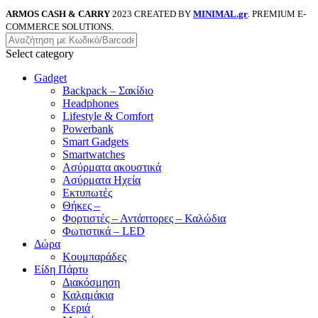
ARMOS CASH & CARRY
2023 CREATED BY
MINIMAL.gr
. PREMIUM E-
COMMERCE SOLUTIONS.
Select category
Gadget
Backpack – Σακίδιο
Headphones
Lifestyle & Comfort
Powerbank
Smart Gadgets
Smartwatches
Ασύρματα ακουστικά
Ασύρματα Ηχεία
Εκτυπωτές
Θήκες –
Φορτιστές – Αντάπτορες – Καλώδια
Φωτιστικά – LED
Δώρα
Κουμπαράδες
Είδη Πάρτυ
Διακόσμηση
Καλαμάκια
Κεριά