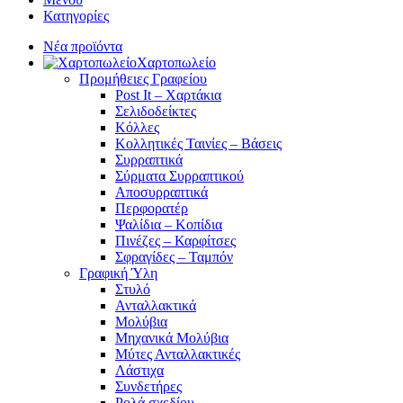
Κατηγορίες
Νέα προϊόντα
Χαρτοπωλείο
Προμήθειες Γραφείου
Post It – Χαρτάκια
Σελιδοδείκτες
Κόλλες
Κολλητικές Ταινίες – Βάσεις
Συρραπτικά
Σύρματα Συρραπτικού
Αποσυρραπτικά
Περφορατέρ
Ψαλίδια – Κοπίδια
Πινέζες – Καρφίτσες
Σφραγίδες – Ταμπόν
Γραφική Ύλη
Στυλό
Ανταλλακτικά
Μολύβια
Μηχανικά Μολύβια
Μύτες Ανταλλακτικές
Λάστιχα
Συνδετήρες
Ρολά σχεδίου