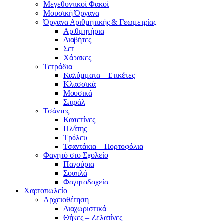
Μεγεθυντικοί Φακοί
Μουσική Όργανα
Όργανα Αριθμητικής & Γεωμετρίας
Αριθμητήρια
Διαβήτες
Σετ
Χάρακες
Τετράδια
Καλύμματα – Ετικέτες
Κλασσικά
Μουσικά
Σπιράλ
Τσάντες
Κασετίνες
Πλάτης
Τρόλευ
Τσαντάκια – Πορτοφόλια
Φαγητό στο Σχολείο
Παγούρια
Σουπλά
Φαγητοδοχεία
Χαρτοπωλείο
Αρχειοθέτηση
Διαχωριστικά
Θήκες – Ζελατίνες