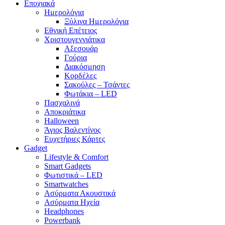
Εποχιακά
Ημερολόγια
Ξύλινα Ημερολόγια
Εθνική Επέτειος
Χριστουγεννιάτικα
Αξεσουάρ
Γούρια
Διακόσμηση
Κορδέλες
Σακούλες – Τσάντες
Φωτάκια – LED
Πασχαλινά
Αποκριάτικα
Halloween
Άγιος Βαλεντίνος
Ευχετήριες Κάρτες
Gadget
Lifestyle & Comfort
Smart Gadgets
Φωτιστικά – LED
Smartwatches
Ασύρματα Ακουστικά
Ασύρματα Ηχεία
Headphones
Powerbank