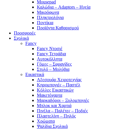
Mousepad
Καλώδια – Adaptors – Ηχεία
Μικρόφωνα
Πληκτρολόγια
Ποντίκια
Προϊόντα Καθαρισμού
Προσφορές
Σχολικά
Fancy
Fancy Ντοσιέ
Fancy Τετράδια
Αυτοκόλλητα
Γόμες – Σφραγίδες
Στυλό – Μολύβια
Εικαστικά
Αξεσουάρ Χειροτεχνίας
Κηρομπογιές – Παστέλ
Κόλλες Εικαστικών
Μακετόχαρτα
Μαρκαδόροι – Ξυλομπογιές
Μπλοκ και Χαρτιά
Πινέλα – Παλέτες – Ποδιές
Πλαστελίνη – Πηλός
Χρώματα
Ψαλίδια Σχολικά