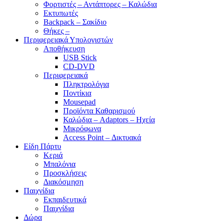
Φορτιστές – Αντάπτορες – Καλώδια
Εκτυπωτές
Backpack – Σακίδιο
Θήκες –
Περιφερειακά Υπολογιστών
Αποθήκευση
USB Stick
CD-DVD
Περιφερειακά
Πληκτρολόγια
Ποντίκια
Mousepad
Προϊόντα Καθαρισμού
Καλώδια – Adaptors – Ηχεία
Μικρόφωνα
Access Point – Δικτυακά
Είδη Πάρτυ
Κεριά
Μπαλόνια
Προσκλήσεις
Διακόσμηση
Παιχνίδια
Εκπαιδευτικά
Παιχνίδια
Δώρα