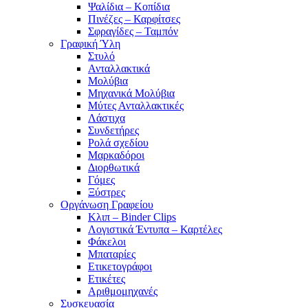
Ψαλίδια – Κοπίδια
Πινέζες – Καρφίτσες
Σφραγίδες – Ταμπόν
Γραφική Ύλη
Στυλό
Ανταλλακτικά
Μολύβια
Μηχανικά Μολύβια
Μύτες Ανταλλακτικές
Λάστιχα
Συνδετήρες
Ρολά σχεδίου
Μαρκαδόροι
Διορθωτικά
Γόμες
Ξύστρες
Οργάνωση Γραφείου
Κλιπ – Binder Clips
Λογιστικά Έντυπα – Καρτέλες
Φάκελοι
Μπαταρίες
Ετικετογράφοι
Ετικέτες
Αριθμομηχανές
Συσκευασία