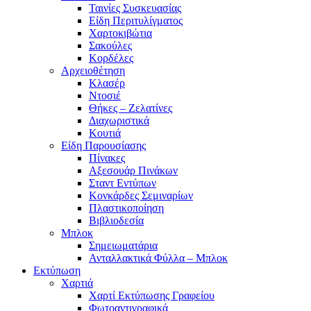
Ταινίες Συσκευασίας
Είδη Περιτυλίγματος
Χαρτοκιβώτια
Σακούλες
Κορδέλες
Αρχειοθέτηση
Κλασέρ
Ντοσιέ
Θήκες – Ζελατίνες
Διαχωριστικά
Κουτιά
Είδη Παρουσίασης
Πίνακες
Αξεσουάρ Πινάκων
Σταντ Εντύπων
Κονκάρδες Σεμιναρίων
Πλαστικοποίηση
Βιβλιοδεσία
Μπλοκ
Σημειωματάρια
Ανταλλακτικά Φύλλα – Μπλοκ
Εκτύπωση
Χαρτιά
Χαρτί Εκτύπωσης Γραφείου
Φωτοαντιγραφικά