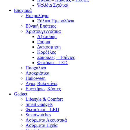
Ψαλίδια Σχολικά
Εποχιακά
Ημερολόγια
Ξύλινα Ημερολόγια
Εθνική Επέτειος
Χριστουγεννιάτικα
Αξεσουάρ
Γούρια
Διακόσμηση
Κορδέλες
Σακούλες – Τσάντες
Φωτάκια – LED
Πασχαλινά
Αποκριάτικα
Halloween
Άγιος Βαλεντίνος
Ευχετήριες Κάρτες
Gadget
Lifestyle & Comfort
Smart Gadgets
Φωτιστικά – LED
Smartwatches
Ασύρματα Ακουστικά
Ασύρματα Ηχεία