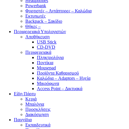
Headphones
Powerbank
Φορτιστές – Αντάπτορες – Καλώδια
Εκτυπωτές
Backpack – Σακίδιο
Θήκες –
Περιφερειακά Υπολογιστών
Αποθήκευση
USB Stick
CD-DVD
Περιφερειακά
Πληκτρολόγια
Ποντίκια
Mousepad
Προϊόντα Καθαρισμού
Καλώδια – Adaptors – Ηχεία
Μικρόφωνα
Access Point – Δικτυακά
Είδη Πάρτυ
Κεριά
Μπαλόνια
Προσκλήσεις
Διακόσμηση
Παιχνίδια
Εκπαιδευτικά