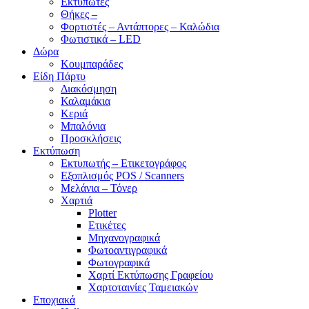
Εκτυπωτές
Θήκες –
Φορτιστές – Αντάπτορες – Καλώδια
Φωτιστικά – LED
Δώρα
Κουμπαράδες
Είδη Πάρτυ
Διακόσμηση
Καλαμάκια
Κεριά
Μπαλόνια
Προσκλήσεις
Εκτύπωση
Εκτυπωτής – Ετικετογράφος
Εξοπλισμός POS / Scanners
Μελάνια – Τόνερ
Χαρτιά
Plotter
Ετικέτες
Μηχανογραφικά
Φωτοαντιγραφικά
Φωτογραφικά
Χαρτί Εκτύπωσης Γραφείου
Χαρτοταινίες Ταμειακών
Εποχιακά