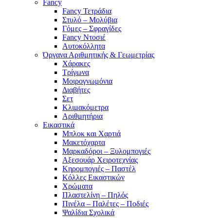
Fancy
Fancy Τετράδια
Στυλό – Μολύβια
Γόμες – Σφραγίδες
Fancy Ντοσιέ
Αυτοκόλλητα
Όργανα Αριθμητικής & Γεωμετρίας
Χάρακες
Τρίγωνα
Mοιρογνωμόνια
Διαβήτες
Σετ
Κλιμακόμετρα
Αριθμητήρια
Εικαστικά
Μπλοκ και Χαρτιά
Μακετόχαρτα
Μαρκαδόροι – Ξυλομπογιές
Αξεσουάρ Χειροτεχνίας
Κηρομπογιές – Παστέλ
Κόλλες Εικαστικών
Χρώματα
Πλαστελίνη – Πηλός
Πινέλα – Παλέτες – Ποδιές
Ψαλίδια Σχολικά