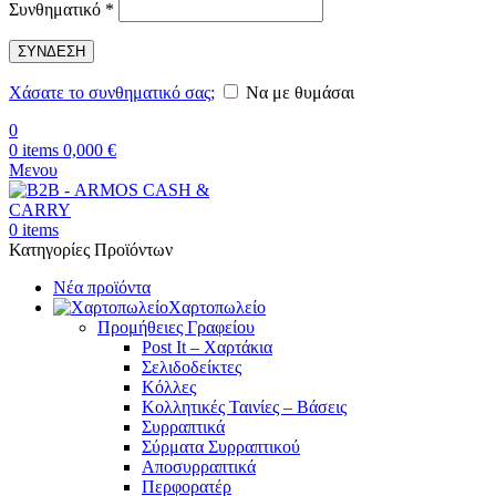
Απαιτείται
Συνθηματικό
*
ΣΥΝΔΕΣΗ
Χάσατε το συνθηματικό σας;
Να με θυμάσαι
0
0
items
0,000
€
Μενου
0
items
Κατηγορίες Προϊόντων
Νέα προϊόντα
Χαρτοπωλείο
Προμήθειες Γραφείου
Post It – Χαρτάκια
Σελιδοδείκτες
Κόλλες
Κολλητικές Ταινίες – Βάσεις
Συρραπτικά
Σύρματα Συρραπτικού
Αποσυρραπτικά
Περφορατέρ