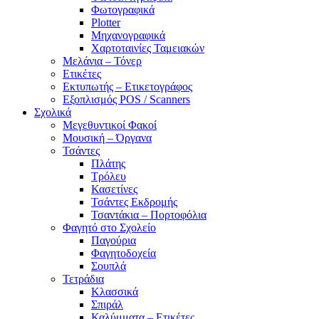
Φωτογραφικά
Plotter
Μηχανογραφικά
Χαρτοταινίες Ταμειακών
Μελάνια – Τόνερ
Ετικέτες
Εκτυπωτής – Ετικετογράφος
Εξοπλισμός POS / Scanners
Σχολικά
Μεγεθυντικοί Φακοί
Μουσική – Όργανα
Τσάντες
Πλάτης
Τρόλευ
Κασετίνες
Τσάντες Εκδρομής
Τσαντάκια – Πορτοφόλια
Φαγητό στο Σχολείο
Παγούρια
Φαγητοδοχεία
Σουπλά
Τετράδια
Κλασσικά
Σπιράλ
Καλύμματα – Ετικέτες