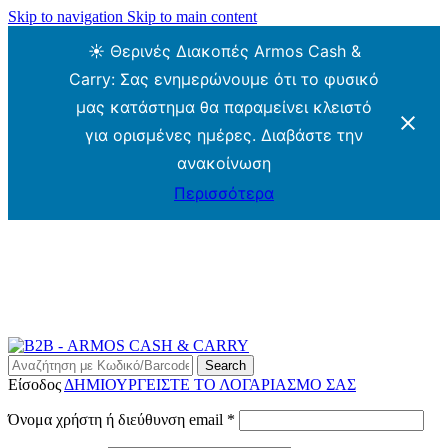
Skip to navigation
Skip to main content
☀️ Θερινές Διακοπές Armos Cash &
Carry: Σας ενημερώνουμε ότι το φυσικό
μας κατάστημα θα παραμείνει κλειστό
για ορισμένες ημέρες. Διαβάστε την
ανακοίνωση
Περισσότερα
ARMOS CASH & CARRY B2B - ΜΟΝΟ ΓΙΑ
ΜΕΤΑΠΩΛΗΤΕΣ
ARMOS CASH & CARRY B2B
Search
Είσοδος
ΔΗΜΙΟΥΡΓΕΙΣΤΕ ΤΟ ΛΟΓΑΡΙΑΣΜΟ ΣΑΣ
Απαιτείται
Όνομα χρήστη ή διεύθυνση email
*