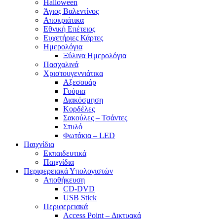
Halloween
Άγιος Βαλεντίνος
Αποκριάτικα
Εθνική Επέτειος
Ευχετήριες Κάρτες
Ημερολόγια
Ξύλινα Ημερολόγια
Πασχαλινά
Χριστουγεννιάτικα
Αξεσουάρ
Γούρια
Διακόσμηση
Κορδέλες
Σακούλες – Τσάντες
Στυλό
Φωτάκια – LED
Παιχνίδια
Εκπαιδευτικά
Παιχνίδια
Περιφερειακά Υπολογιστών
Αποθήκευση
CD-DVD
USB Stick
Περιφερειακά
Access Point – Δικτυακά