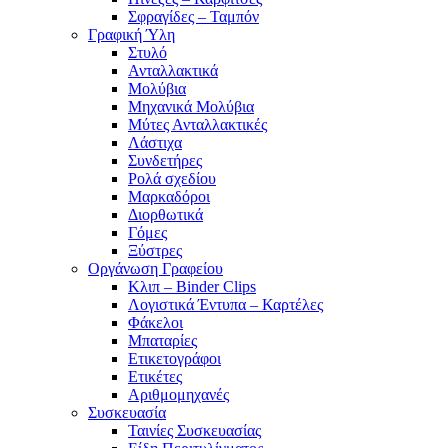
Σφραγίδες – Ταμπόν
Γραφική Ύλη
Στυλό
Ανταλλακτικά
Μολύβια
Μηχανικά Μολύβια
Μύτες Ανταλλακτικές
Λάστιχα
Συνδετήρες
Ρολά σχεδίου
Μαρκαδόροι
Διορθωτικά
Γόμες
Ξύστρες
Οργάνωση Γραφείου
Κλιπ – Binder Clips
Λογιστικά Έντυπα – Καρτέλες
Φάκελοι
Μπαταρίες
Ετικετογράφοι
Ετικέτες
Αριθμομηχανές
Συσκευασία
Ταινίες Συσκευασίας