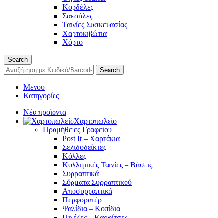
Κορδέλες
Σακούλες
Ταινίες Συσκευασίας
Χαρτοκιβώτια
Χόρτο
Search
Search
Μενου
Κατηγορίες
Νέα προϊόντα
Χαρτοπωλείο
Προμήθειες Γραφείου
Post It – Χαρτάκια
Σελιδοδείκτες
Κόλλες
Κολλητικές Ταινίες – Βάσεις
Συρραπτικά
Σύρματα Συρραπτικού
Αποσυρραπτικά
Περφορατέρ
Ψαλίδια – Κοπίδια
Πινέζες – Καρφίτσες