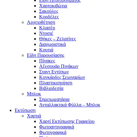
Είδη Περιτυλίγματος
Χαρτοκιβώτια
Σακούλες
Κορδέλες
Αρχειοθέτηση
Κλασέρ
Ντοσιέ
Θήκες – Ζελατίνες
Διαχωριστικά
Κουτιά
Είδη Παρουσίασης
Πίνακες
Αξεσουάρ Πινάκων
Σταντ Εντύπων
Κονκάρδες Σεμιναρίων
Πλαστικοποίηση
Βιβλιοδεσία
Μπλοκ
Σημειωματάρια
Ανταλλακτικά Φύλλα – Μπλοκ
Εκτύπωση
Χαρτιά
Χαρτί Εκτύπωσης Γραφείου
Φωτοαντιγραφικά
Φωτογραφικά