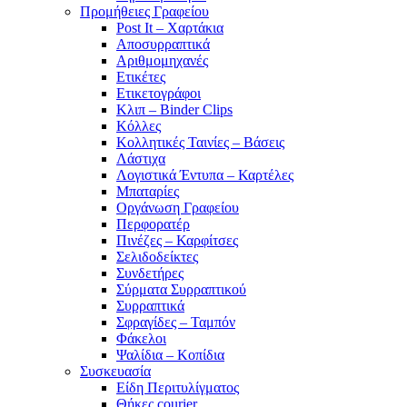
Προμήθειες Γραφείου
Post It – Χαρτάκια
Αποσυρραπτικά
Αριθμομηχανές
Ετικέτες
Ετικετογράφοι
Κλιπ – Binder Clips
Κόλλες
Κολλητικές Ταινίες – Βάσεις
Λάστιχα
Λογιστικά Έντυπα – Καρτέλες
Μπαταρίες
Οργάνωση Γραφείου
Περφορατέρ
Πινέζες – Καρφίτσες
Σελιδοδείκτες
Συνδετήρες
Σύρματα Συρραπτικού
Συρραπτικά
Σφραγίδες – Ταμπόν
Φάκελοι
Ψαλίδια – Κοπίδια
Συσκευασία
Είδη Περιτυλίγματος
Θήκες courier