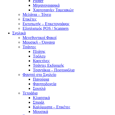
Plotter
Μηχανογραφικά
Χαρτοταινίες Ταμειακών
Μελάνια – Τόνερ
Ετικέτες
Εκτυπωτής – Ετικετογράφος
Εξοπλισμός POS / Scanners
Σχολικά
Μεγεθυντικοί Φακοί
Μουσική – Όργανα
Τσάντες
Πλάτης
Τρόλευ
Κασετίνες
Τσάντες Εκδρομής
Τσαντάκια – Πορτοφόλια
Φαγητό στο Σχολείο
Παγούρια
Φαγητοδοχεία
Σουπλά
Τετράδια
Κλασσικά
Σπιράλ
Καλύμματα – Ετικέτες
Μουσικά