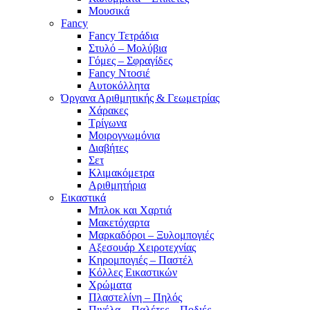
Μουσικά
Fancy
Fancy Τετράδια
Στυλό – Μολύβια
Γόμες – Σφραγίδες
Fancy Ντοσιέ
Αυτοκόλλητα
Όργανα Αριθμητικής & Γεωμετρίας
Χάρακες
Τρίγωνα
Mοιρογνωμόνια
Διαβήτες
Σετ
Κλιμακόμετρα
Αριθμητήρια
Εικαστικά
Μπλοκ και Χαρτιά
Μακετόχαρτα
Μαρκαδόροι – Ξυλομπογιές
Αξεσουάρ Χειροτεχνίας
Κηρομπογιές – Παστέλ
Κόλλες Εικαστικών
Χρώματα
Πλαστελίνη – Πηλός
Πινέλα – Παλέτες – Ποδιές