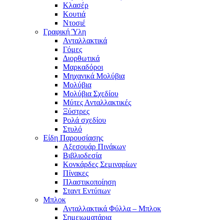
Κλασέρ
Κουτιά
Ντοσιέ
Γραφική Ύλη
Ανταλλακτικά
Γόμες
Διορθωτικά
Μαρκαδόροι
Μηχανικά Μολύβια
Μολύβια
Μολύβια Σχεδίου
Μύτες Ανταλλακτικές
Ξύστρες
Ρολά σχεδίου
Στυλό
Είδη Παρουσίασης
Αξεσουάρ Πινάκων
Βιβλιοδεσία
Κονκάρδες Σεμιναρίων
Πίνακες
Πλαστικοποίηση
Σταντ Εντύπων
Μπλοκ
Ανταλλακτικά Φύλλα – Μπλοκ
Σημειωματάρια